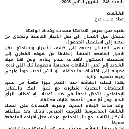
العدد 245 - تشرين الثاني 2005
الشائعات
إعداد: غريس فرح
تقنية دس مبرمج اهدافها متعددة وكذلك انواعها
تستغل ميل الانسان إلى نقل الأخبار الغامضة وتتغذى من
سعيه إلى استقصاء المجهول
يسعى الإنسان بطبعه إلى كشف الأسرار ويستمتع بنقل
الأخبار الغامضة المنشأ، إنطلاقاً من شوقه الفطري إلى
إستقصاء المجهول لأهداف تخدم بقاءه. ومن هنا ميله
الشديد إلى تقبل الشائعات ونشرها، وخصوصاً تلك التي تروي
فضوله إلى إكتشاف ما يجهله، أو التي تحدث دوياً وترضي
رغبته بتعميم الإثارة.
بهذا احتلت الشائعة منذ القدم حيزاً مهماً من نسيج
المجتمعات البشرية، وتطوّرت مع تطوّر الفكر والتفاعل
الإجتماعي، لتدخل لاحقاً في صلب تقنيات إستقطاب الرأي
العام، ومن ثمّ غسل الأدمغة لغايات مختلفة.
وقد ساعد الإعلام الحديث وسرعة الإتصالات على اعتماد
الشائعة المدسوسة للتوجيه المبرمج، وذلك بعد صياغتها
بأشكال تتناسب مع بناء المجتمع، وردات فعل أفراده المتوقعة
مسبقاً.
فكيف تنشأ الشائعة وتتغذّى، وما هي أنواعها وردات الفعل