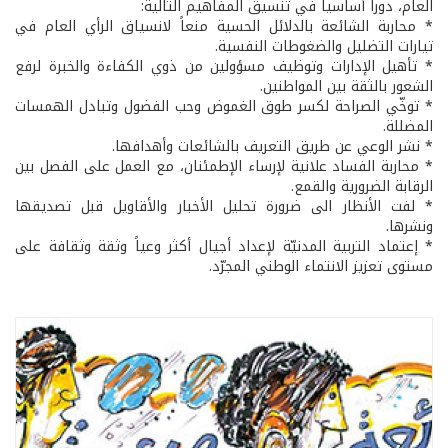
العام، دوراً أساسياً في تنسيق المفاهيم التالية:
* محاربة الشائعة بالدلائل الحسية منعاً لانسياق الرأي العام في
تيارات التضليل والضغوطات النفسية.
* تأهيل الإدارات وتوظيف مسؤولين من ذوي الكفاءة والخبرة لرفع
الشعور بالثقة بين المواطنين.
* توخّي الصراحة لكسر طوق الغموض وحب الفضول وتبادل الهمسات
المضللة.
* نشر الوعي عن طريق التعريف بالشائعات وأهدافها.
* محاربة الفساد علانية لإرساء الإطمئنان، مع العمل على الفصل بين
الرقابة الضرورية والقمع.
* لفت الأنظار الى ضرورة تحليل الأخبار والأقاويل قبل تصديقها
ونشرها.
* إعتماد التربية المدنيّة لإعداد أجيال أكثر وعياً وثقة وثقافة على
مستوى تعزيز الانتماء الوطني المجرّد.