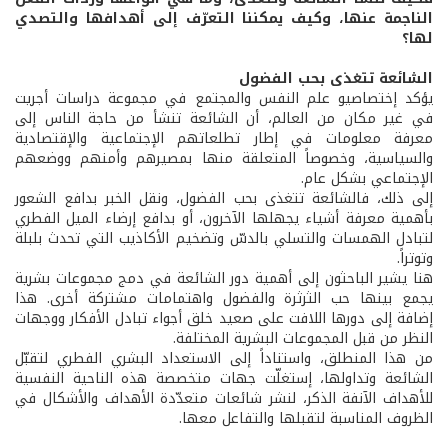
الناجمة عنها، وكيف يمكننا التعرّف إلى أهدافها والتصدي
لها؟
الشائعة تتغذى بحب الفضول
يؤكد إختصاصيو علم النفس والمجتمع في مجموعة دراسات أجريت
في غير مكان من العالم، أن الشائعة تنشأ من حاجة الناس إلى
معرفة معلومات في إطار تطلعاتهم الإجتماعية والإقتصادية
والسياسية، وخصوصاً المتعلقة منها بمصيرهم وأمنهم ووضعهم
الإجتماعي بشكل عام.
إلى ذلك، فالشائعة تتغذى بحب الفضول، ونقل الخبر بدافع الشعور
بأهمية معرفة أشياء يجهلها الآخرون، أو بدافع إرضاء الميل الفطري
لتبادل الهمسات والتسلي بالدسّ وتضخيم الأكاذيب التي تحدث بلبلة
وتوتراً.
هنا يشير الباحثون إلى أهمية دور الشائعة في دمج مجموعات بشرية
يجمع بينها حب الثرثرة والفضول واهتمامات مشتركة أخرى. هذا
إضافة إلى دورها اللافت على صعيد خلق أجواء تبادل الأفكار ووجهات
النظر من قبل المجموعات البشرية المختلفة.
من هذا المنطلق، واستناداً إلى الاستعداد البشري الفطري لتقبّل
الشائعة وتداولها، إستغلّت جهات متخصصة هذه الناحية النفسية
للأهداف الآنفة الذكر، لنشر شائعات متعدّدة الأهداف والأشكال في
الظروف المناسبة لتقبلها والتفاعل معها.