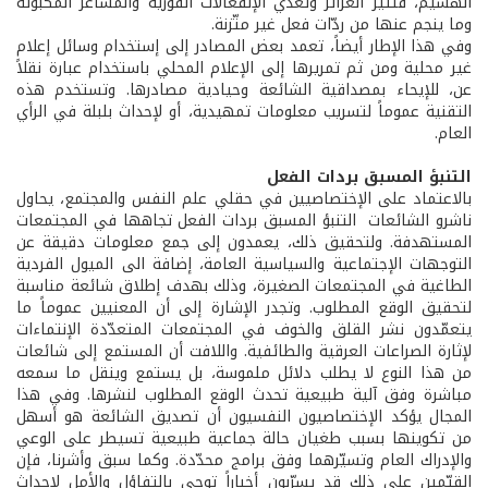
الهشيم، فتثير الغرائز وتغذّي الإنفعالات الفورية والمشاعر المكبوتة
وما ينجم عنها من ردّات فعل غير متّزنة.
وفي هذا الإطار أيضاً، تعمد بعض المصادر إلى إستخدام وسائل إعلام
غير محلية ومن ثم تمريرها إلى الإعلام المحلي باستخدام عبارة نقلاً
عن، للإيحاء بمصداقية الشائعة وحيادية مصادرها. وتستخدم هذه
التقنية عموماً لتسريب معلومات تمهيدية، أو لإحداث بلبلة في الرأي
العام.
التنبؤ المسبق بردات الفعل
بالاعتماد على الإختصاصيين في حقلي علم النفس والمجتمع، يحاول
ناشرو الشائعات التنبؤ المسبق بردات الفعل تجاهها في المجتمعات
المستهدفة. ولتحقيق ذلك، يعمدون إلى جمع معلومات دقيقة عن
التوجهات الإجتماعية والسياسية العامة، إضافة الى الميول الفردية
الطاغية في المجتمعات الصغيرة، وذلك بهدف إطلاق شائعة مناسبة
لتحقيق الوقع المطلوب. وتجدر الإشارة إلى أن المعنيين عموماً ما
يتعمّدون نشر القلق والخوف في المجتمعات المتعدّدة الإنتماءات
لإثارة الصراعات العرقية والطائفية. واللافت أن المستمع إلى شائعات
من هذا النوع لا يطلب دلائل ملموسة، بل يستمع وينقل ما سمعه
مباشرة وفق آلية طبيعية تحدث الوقع المطلوب لنشرها. وفي هذا
المجال يؤكد الإختصاصيون النفسيون أن تصديق الشائعة هو أسهل
من تكوينها بسبب طغيان حالة جماعية طبيعية تسيطر على الوعي
والإدراك العام وتسيّرهما وفق برامج محدّدة. وكما سبق وأشرنا، فإن
القيّمين على ذلك قد يسرّبون أخباراً توحي بالتفاؤل والأمل لإحداث