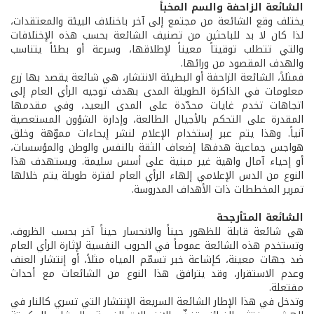
الشائعة الزاحفة والسم المخبأ
يختلف وقع الشائعة من مجتمع إلى آخر باختلاف البيئة والمعتقدات،
لذا كان لا بد للباحثين من تصنيف الشائعة بحسب هذه الإختلافات
والتي تتطلب توقيتاً معيناً لإطلاقها، وسرعة أو بطئاً يتناسب
والهدف المقصود من ورائها.
فمثلاً، الشائعة الزاحفة أو البطيئة الانتشار، هي شائعة يقصد بها زرع
معلومات في الذاكرة الطويلة المدى بهدف توجيه الرأي العام إلى
اتجاهات تخدم غايات محدّدة على المدى البعيد، وفي مقدمها
المقدرة على التحكم بالأجيال الطالعة، وإدارة الشؤون المستعصية
آنياً. وهذا يتم عبر إستخدام الإعلام لنشر إيحاءات مموّهة وخلق
هواجس جماعية هدفها إضعاف الثقة بالنفس والوطن والمؤسسات،
أو إحياء آمال واهية غير مبنية على أسس سليمة. ويستهدف هذا
النوع من الدس الإعلامي إلهاء الرأي العام لفترة طويلة يتم خلالها
تمرير المخططات ذات الأهداف المدروسة.
الشائعة المتأرجحة
هي شائعة قابلة للظهور حيناً والانحسار حيناً آخر بحسب الظروف.
وتستخدم هذه الشائعة عموماً في الحروب النفسية لإثارة الرأي العام
ضد جهات معينة، كإشاعة خبر تسمّم المياه مثلاً، أو إنتشار العنف
وعدم الاستقرار، وقد يترافق هذا النوع من الشائعات مع أحداث
مفتعلة.
وتدخل في هذا الإطار الشائعة السريعة الإنتشار التي تسري كالنار في