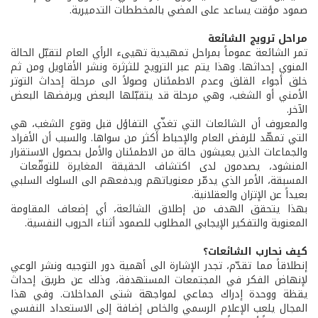
صمود مؤقت يساعد على المضي بالمخططات التدميرية.
مراحل ترويج الشائعة
تمر الشائعة عموماً بمراحل تمهيدية تهيىء الرأي العام لتقبّل الحالة
المنوي إحداثها. وهذا يتم عبر الترويج للثرثرة ونشر الأقاويل ومن ثم
خلق أجواء القلق وعدم الاطمئنان وصولاً الى مرحلة إحداث التوتر
الأمني أو الشغب، وهي مرحلة قد يتقبّلها البعض ويرفضها البعض
الآخر.
والمعروف أن الشائعات التي تغذّي التفاؤل قبل وقوع الشغب، هي
التي تمهّد للرفض العام والإحباط أكثر من سواها. والسبب أن الأفراد
والجماعات الذين يعيشون حالة من الاطمئنان والأمل بحصول الاستقرار
المنشود، يصدمون لدى اكتشاف الحقيقة المغايرة للتوقّعات
المسبقة، الأمر الذي يدمّر معنوياتهم ويدفعهم الى السلوك السلبي
بعيداً عن الإتزان والعقلانية.
بهذا يتحقق الهدف من إطلاق الشائعة، أي إضعاف المقاومة
المعنوية والتفكير الإيجابي المطلوب للصمود أثناء الحروب النفسية.
كيف نحارب الشائعات؟
إنطلاقاً مما تقدّم، تجدر الإشارة الى أهمية دور التوجيه ونشر الوعي
لإنهاض الفكر في المجتمعات المستهدفة، وذلك عن طريق إحداث
يقظة ووحدة إدراك جماعي لمواجهة شتى المداخلات. وفي هذا
المجال يلعب الإعلام الرسمي والخاص إضافة إلى الاستعداد النفسي