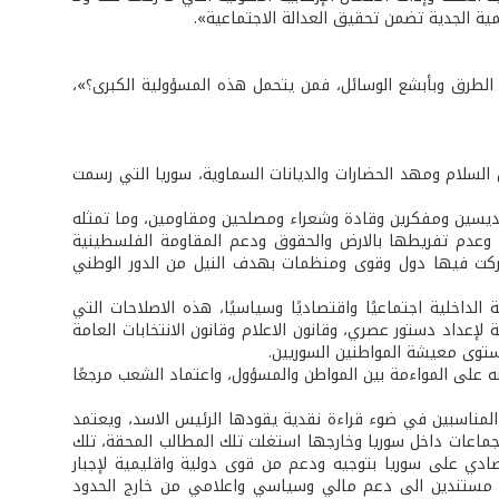
ية الجدية تضمن تحقيق العدالة الاجتماعية».
ى الطرق وبأبشع الوسائل، فمن يتحمل هذه المسؤولية الكبرى؟»،
ض السلام ومهد الحضارات والديانات السماوية، سوريا التي رسمت
وقديسين ومفكرين وقادة وشعراء ومصلحين ومقاومين، وما تمثله
لة وعدم تفريطها بالارض والحقوق ودعم المقاومة الفلسطينية
 شاركت فيها دول وقوى ومنظمات بهدف النيل من الدور الوطني
لداخلية اجتماعيًا واقتصاديًا وسياسيًا، هذه الاصلاحات التي
لإعداد دستور عصري، وقانون الاعلام وقانون الانتخابات العامة
ستوى معيشة المواطنين السوريين.
 على المواءمة بين المواطن والمسؤول، واعتماد الشعب مرجعًا
المناسبين في ضوء قراءة نقدية يقودها الرئيس الاسد، ويعتمد
ماعات داخل سوريا وخارجها استغلت تلك المطالب المحقة، تلك
ادي على سوريا بتوجيه ودعم من قوى دولية واقليمية لإجبار
ات مستندين الى دعم مالي وسياسي واعلامي من خارج الحدود