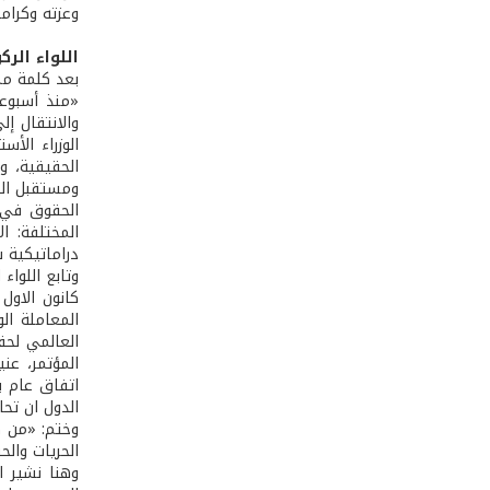
وعزته وكرامت
اللواء الر
بعد كلمة ممث
«منذ أسبوعي
والانتقال إ
الوزراء الأ
الحقيقية، و
ومستقبل الع
الحقوق في غ
المختلفة: ا
دراماتيكية 
وتابع اللوا
المعاملة ال
العالمي لحق
المؤتمر، عن
اتفاق عام ب
الدول ان تح
وختم: «من ه
الحريات والح
وهنا نشير ا