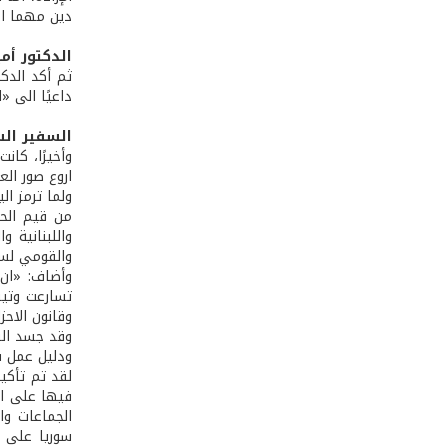
دين مهما اد
الدكتور أم
ثم أكد الدك
داعيًا الى «
السفير ال
وأخيرًا، كان
اروع صور الع
ولما ترمز ا
من قيم الحر
واللبنانية 
والقومي لسو
وأضاف: «ان 
تسارعت وتيرت
وقانون الاح
وقد جسد الر
ودليل عمل ف
لقد تم تأكي
فيها على او
الجماعات وا
سوريا على ت