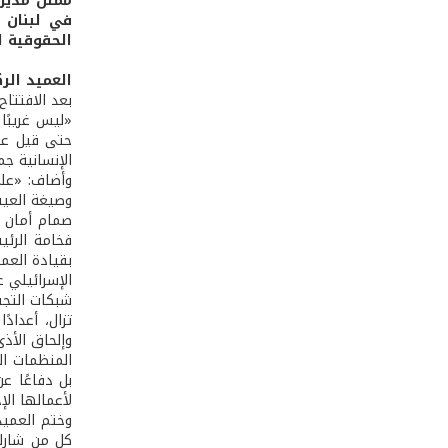
ممثل مدير 
في لبنان و
الحقوقية ا
العميد الرك
بعد الافتتاح
«ليس غريبًا 
حتى قيل عنه
الإنسانية جم
وأضاف: «على
وصيغة العيش
صمام أمان ش
فخامة الرئي
بقيادة العما
الإسرائيلي ع
شبكات التجس
تزال، أعداد
وإلحاق الأذ
بل دفاعًا ع
لأعمالها الإ
وختم العميد
كل من شارك