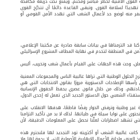
القوى الأمنية لخطر مباشر ومحتم، ويمنع تحت ذريعة مكافحة
هديدًا لسلامة القوى. وتبقى القاعدة دائمًا أن تتدرّج القوى
 مفر منه لوضع حد لأعمال الشغب التي تهدد الأمن القومي أو
 قد التزمناها في بيانات سابقة صادرة عن مكتبنا الإعلامي،
ن في المنطقة لتخدم في نهاية المطاف المشروع الإسرائيلي
لن، وحث هذه الجهات على القيام بأعمال شغب وتخريب، أليس
 الحلول الوطنية التي تراها غالبية الناس والمجموعات المعنية
سها الإصلاحات الدستورية مرورًا بقانون الانتخابات التي هي
قادتهم، وذلك من خلال قانون عصري يحفظ الحقوق الإنسانية
استفتاء الشعبي حول الدستور الجديد الذي تعمل له إحدى الدول،
ير وطنية وترفض الحوار رفضًا قاطعًا، هدفها الانقلاب على
وي على نوايا سيئة في طياتها. لذلك لا بد من تأكيد التزامنا
لتي تشهد اضطرابات لعلّنا نحصل على المعلومات الدقيقة، لأن
كانت غالبية الشعب أو أكثريته تود التجديد لها فلنحترم هذه
 العنف وإدانة الأعمال الإرهابية الأصولية التي لا رحمة لها ولا