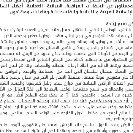
المخابرات في الجيش العميد منير سرور، سفير سوريا في لبنان ا
ممثلون عن السفارات العراقية، الايرانية، العمانية، أعضاء ال
لإنسانية العربية واللبنانية والفلسطينية وفاعليات ومهتمون.
ن نعيم زيادة
 بالنشيد الوطني اللبناني، استهل ممثل قائد الجيش العميد الركن زيادة ك
أن ينعقد هذا المؤتمر في ربوع لبنان، فهذا الوطن الصغير بحجمه، الكبير بق
 أنه أكثر من وطن، إنه رسالة. وفي عالم يسوده الخوف والقلق والتشكيك
عاء، قيم الانفتاح والحوار، وإمكان تلاقي الانسان مع أخيه الإنسان بصرف الن
 الرغم من الأزمات التي عصفت بوطننا خلال عقود من الزمن، لم يستسلم ا
 المشترك في ما بينهم، كذلك فعل الجيش اللبناني الذي استطاع بفضل إيما
عبه ورهانه الدائم في أحلك أوقات الشدائد والصعاب، وها هو لبنان ا
س العماد ميشال سليمان الذي اتخذ من المصالحة والوحدة والتوافق بين
د جان قهوجي قوية منيعة، محققة الانجاز تلو الآخر في مجال ترسيخ دعائم ا
لى احتلاله الأراضي اللبنانية في مزارع شبعا وتلال كفرشوبا والقسم الشما
س والعمالة في نسيج مجتمعنا الواحد، بالإضافة الى الكمّ الهائل من الأل
ًا كبيرة من الشهداء والجرحى. كما أنّ ما يعكر صفو السلام أيضًا، هو ال
ى بأرواحهم وممتلكاتهم. فقد بذل شعب لبنان وجيشه التضحيات الجسام في
ن العالم أجمع، من مخاطر الدول الخارجة على قواعد السلم العالمي، ومن 
جرامية العبثية».
 الركن زيادة بالقول: «باسم قائد الجيش العماد جان قهوجي، أتوجه بخالص 
 في حضوره وأسهم في إنجاحه، وعهدنا لكم أن نشبك السواعد معًا متط