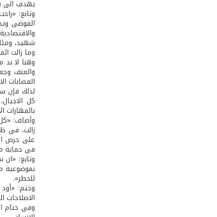
يهدف الى تدم
وتابع: «راح
الفوضى وتد
شهيد، ومئات 
وما زالت الم
وهنا لا بد 
والعنف وجعل
العصابات الار
لذلك فإن سو
كل الاجيال،
بالمهارات ال
وأضاف: «كل 
زالت، في ظل
على حرص الد
في حماية مو
وتابع: «ان 
بموضوعية مع
للخطر».
وختم: «أود 
الاصلاحات ا
وفي ختام ال