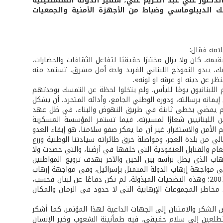
لدكتور علي عبد الكريم علي، سفير الدولة الفلسطينية
سلك الديبلوماسي وضباط من الأجهزة الأمنية والجمعيات
لامه فقال:
يمه، كان ولا يزال مختبرًا حقيقيًا لتفاعل الثقافات والحضارات،
، يبدو النموذج اللبناني الفريد واحة أمل مشرق، تستمد منه
ظر عن دينه او عرقه او لونه».
للبنانيون يومًا لليأس، ولم يتخلوا لحظة عن التمسك بوحدتهم
نه برسالته، ودوره الوطني الجامع، وأدائه المتجرد، أن يشكل
ليوم يمضي بخطى ثابتة في طريق النهوض والبناء، في ظل عهد
 اللبنانيين شعارًا لمسيرته، فيما تستمر المؤسسة العسكرية
لأمن والاستقرار. غير أن ما يعكر صفو سلامنا، هو إبقاء العدو
لي من بلدة الغجر، ومواصلة خرق طائراته سيادتنا الوطنية وزرع
غام والقنابل العنقودية التي خلفها في أرضنا، والتي حصدت ولا
إرهاب الذي يطل برأسه بين الحين والآخر بهدف ترويع المواطنين
 مواجهة إرهاب الدولة المتمثل بإسرائيل، وفي مواجهة إرهاب
المنظمات المتطرفة، وخير شاهد على ذلك حرب تموز 2006، ومعركة نهر البارد العام 2007؛ وهذه التضحيات المبذولة، لم تكن دفاعًا عن لبنان فحسب،
مخاطر المجموعات الإرهابية التي لا حدود في الزمان والمكان
الشكر والامتنان إلى الجهات الداعية لهذا المؤتمر، كما أشكر
لعين إلى سلام حقيقي، فيه طمأنينة الشعوب وخير الإنسان