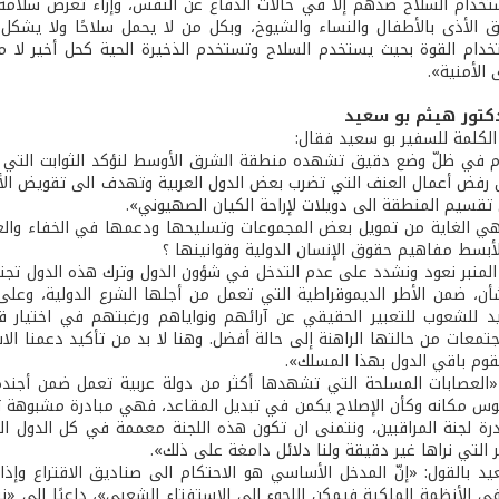
خدام السلاح ضدهم إلا في حالات الدفاع عن النفس، وإزاء تعرض سلامة 
اق الأذى بالأطفال والنساء والشيوخ، وبكل من لا يحمل سلاحًا ولا يشكل ت
تخدام القوة بحيث يستخدم السلاح وتستخدم الذخيرة الحية كحل أخير لا
الأمنية».
كتور هيثم بو سعيد
الكلمة للسفير بو سعيد فقال:
م في ظلّ وضع دقيق تشهده منطقة الشرق الأوسط لنؤكد الثوابت التي كنا
فض أعمال العنف التي تضرب بعض الدول العربية وتهدف الى تقويض الأم
تقسيم المنطقة الى دويلات لإراحة الكيان الصهيوني».
ي الغاية من تمويل بعض المجموعات وتسليحها ودعمها في الخفاء والع
 لأبسط مفاهيم حقوق الإنسان الدولية وقوانينها ؟
 المنبر نعود ونشدد على عدم التدخل في شؤون الدول وترك هذه الدول تجترح
ن، ضمن الأطر الديموقراطية التي تعمل من أجلها الشرع الدولية، وعلى رأ
يد للشعوب للتعبير الحقيقي عن آرائهم ونواياهم ورغبتهم في اختيار 
جتمعات من حالتها الراهنة إلى حالة أفضل. وهنا لا بد من تأكيد دعمنا ال
قوم باقي الدول بهذا المسلك».
العصابات المسلحة التي تشهدها أكثر من دولة عربية تعمل ضمن أجندة غ
لوس مكانه وكأن الإصلاح يكمن في تبديل المقاعد، فهي مبادرة مشبوهة تحت
ادرة لجنة المراقبين، ونتمنى ان تكون هذه اللجنة معممة في كل الدول ا
 التي نراها غير دقيقة ولنا دلائل دامغة على ذلك».
د بالقول: «إنّ المدخل الأساسي هو الاحتكام الى صناديق الاقتراع وإذا 
 في الأنظمة الملكية فيمكن اللجوء الى الاستفتاء الشعبي»، داعيًا إلى «نبذ