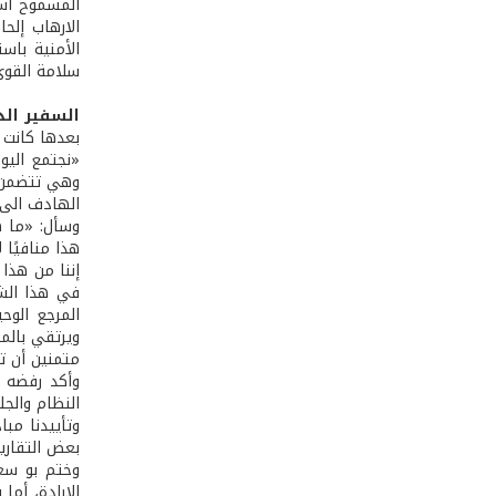
المسموح است
الارهاب إلح
الأمنية باس
سلامة القوى 
السفير الد
بعدها كانت 
«نجتمع اليو
وهي تتضمن ر
الهادف الى 
وسأل: «ما ه
هذا منافيًا
إننا من هذا
في هذا الشأ
المرجع الوح
ويرتقي بالم
متمنين أن ت
وأكد رفضه «
النظام والج
وتأييدنا مب
بعض التقارير
وختم بو سعي
الإرادة، أما