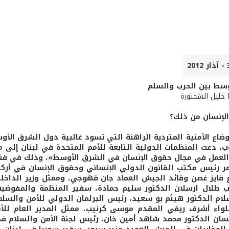
سط بين الحرب والسلم
ا خليل الشختورة
لإنسان من ذلك؟
ضاع الأمنية المتردية الراهنة التي تسود غالبية دول الشرق الأوسط
، دعت المنظمات الدولية التابعة للأمم المتحدة في لبنان إلى
عمل في مجال حقوق الإنسان في الشرق الأوسط»، وذلك في فندق 
ر رئيس مكتب القانون الدولي الإنساني وحقوق الإنسان في أركان ا
ع فايز غصن وقائد الجيش العماد جان قهوجي، وممثل وزير الداخلية
ب طلال ارسلان الدكتور سليم حمادة، سفير المنظمة والمفوضية 
لام الدكتور هيثم بو سعيد، رئيس البرلمان الدولي للأمن والسلام
لواء أشرف ريفي المقدم موسى كرنيب، ممثل المدير العام للأم
سان الدكتور محمد شاهد أمين خان، رئيس لجنة الأمن والسلام ف