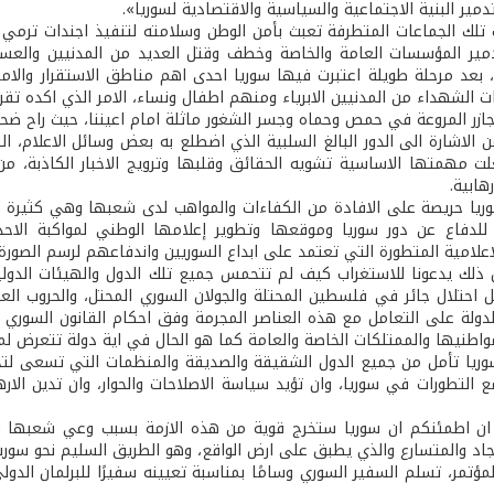
ير البنية الاجتماعية والسياسية والاقتصادية لسوريا».
ت تلك الجماعات المتطرفة تعبث بأمن الوطن وسلامته لتنفيذ اجندات ترم
مير المؤسسات العامة والخاصة وخطف وقتل العديد من المدنيين والعس
الشهداء من المدنيين الابرياء ومنهم اطفال ونساء، الامر الذي اكده تقرير
جازر المروعة في حمص وحماه وجسر الشغور ماثلة امام اعيننا، حيث راح ضحيت
من الاشارة الى الدور البالغ السلبية الذي اضطلع به بعض وسائل الاعلا
ت مهمتها الاساسية تشويه الحقائق وقلبها وترويج الاخبار الكاذبة، 
هابية.
ريا حريصة على الافادة من الكفاءات والمواهب لدى شعبها وهي كثيرة و
 للدفاع عن دور سوريا وموقعها وتطوير إعلامها الوطني لمواكبة الاحد
اعلامية المتطورة التي تعتمد على ابداع السوريين واندفاعهم لرسم الصورة
ذلك يدعونا للاستغراب كيف لم تتحمس جميع تلك الدول والهيئات الدولي
 احتلال جائر في فلسطين المحتلة والجولان السوري المحتل، والحروب العد
ولة على التعامل مع هذه العناصر المجرمة وفق احكام القانون السوري ال
اطنيها والممتلكات الخاصة والعامة كما هو الحال في اية دولة تتعرض ل
سوريا تأمل من جميع الدول الشقيقة والصديقة والمنظمات التي تسعى لتح
 التطورات في سوريا، وان تؤيد سياسة الاصلاحات والحوار، وان تدين الا
ان اطمئنكم ان سوريا ستخرج قوية من هذه الازمة بسبب وعي شعبها وروح
لجاد والمتسارع والذي يطبق على ارض الواقع، وهو الطريق السليم نحو سوري
مؤتمر، تسلم السفير السوري وسامًا بمناسبة تعيينه سفيرًا للبرلمان الدو