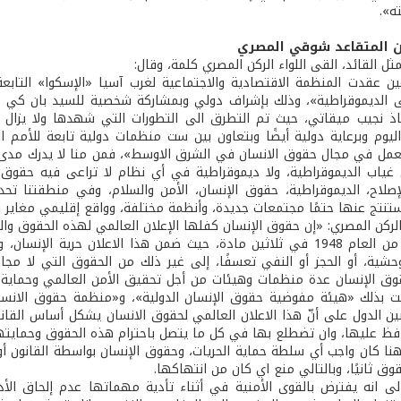
ه».
كن المتقاعد شوقي المصري
ل القائد، القى اللواء الركن المصري كلمة، وقال:
ن عقدت المنظمة الاقتصادية والاجتماعية لغرب آسيا «الإسكوا» التابع
لى الديموقراطية»، وذلك بإشراف دولي وبمشاركة شخصية للسيد بان كي م
ستاذ نجيب ميقاتي، حيث تم التطرق الى التطورات التي شهدها ولا يزال
اليوم وبرعاية دولية أيضًا وبتعاون بين ست منظمات دولية تابعة للأمم 
مل في مجال حقوق الانسان في الشرق الاوسط»، فمن منا لا يدرك مدى الت
ياب الديموقراطية، ولا ديموقراطية في أي نظام لا تراعى فيه حقوق الإ
لإصلاح، الديموقراطية، حقوق الإنسان، الأمن والسلام، وفي منطقتنا ت
ستنتج عنها حتمًا مجتمعات جديدة، وأنظمة مختلفة، وواقع إقليمي مغاير ل
ء الركن المصري: «إن حقوق الإنسان كفلها الإعلان العالمي لهذه الحقوق و
كانون الاول من العام 1948 في ثلاثين مادة، حيث ضمن هذا الاعلان حر
وحشية، أو الحجز أو النفي تعسفًا، إلى غير ذلك من الحقوق التي لا مجال
وق الإنسان عدة منظمات وهيئات من أجل تحقيق الأمن العالمي وحماية 
يت بذلك «هيئة مفوضية حقوق الإنسان الدولية»، و«منظمة حقوق الانسان
ين الدول على أنّ هذا الاعلان العالمي لحقوق الانسان يشكل أساس القان
افظ عليها، وان تضطلع بها في كل ما يتصل باحترام هذه الحقوق وحمايته
نا كان واجب أي سلطة حماية الحريات، وحقوق الإنسان بواسطة القانون أول
قوق ثانيًا، وبالتالي منع اي كان من انتهاكها.
لى انه يفترض بالقوى الأمنية في أثناء تأدية مهماتها عدم إلحاق الأ