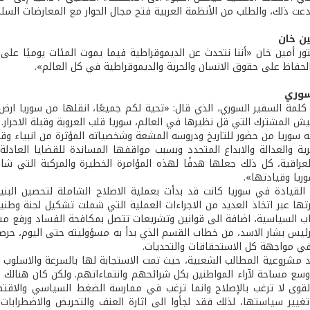
عت ذلك، والطلب من الأنظمة العربية فتح مجال الحوار مع المعارضات السلم
ين خان
تور أمين خان «أننا نتحدث عن الديموقراطية فيما يموت المئات يوميًا عل
الحفاظ على حقوق الانسان والحرية والديموقراطية في كل العالم».
سوري
ت كلمة السفير السوري، الذي قال: «تحية لكم جميعًا، انقلها من سوريا ار
يش المشترك التي قل نظيرها في العالم، سوريا قلب العروبة وقبلة الاحرار.
ليه سوريا من حضور للتاريخ ودروسه المشعة وشخصياته المؤثرة من انبياء 
ية والعدالة والابداع المتجدد وبسبب مواقفها المساندة للقضايا العاد
والعراقية، كل ذلك جعلها هدفًا لهذه المؤامرة الخطيرة والمركبة التي
ريا وقيادتها».
القيادة في سوريا كانت قد بدأت بعملية الاصلاح الشاملة لتحصين البنية ا
ها عبر اتخاذ العديد من الاجراءات العملية التي شملت تشكيل لجنة وطنية 
زاب السياسية، اضافة الى قوانين وتشريعات تتصل بمكافحة الفساد ورفع م
ئيس بشار الاسد، من خطاب القسم الذي بدأ به مسؤوليته حتى اليوم، حرصه
ي مواجهة كل الاستحقاقات والتحديات.
د مشروعية المطالب الشعبية، حيث تمت الاستجابة لها بالسرعة والاسلوب 
سع مساحة لآراء المواطنين بكل شرائحهم وانتماءاتهم. ولكن كان هنالك ج
لقوى لا ترغب بالإصلاح وانما ترغب في ممارسة الضغط السياسي والاقتص
غيير سياستها، لذلك فقد لجأوا الى اثارة العنف والتحريض والاضطراب