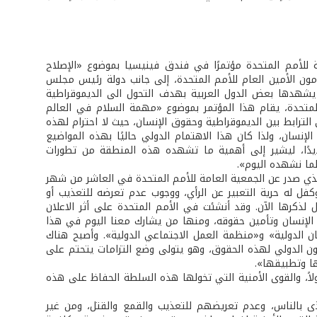
ة للأمم المتحدة مؤتمرًا في فندق فينيسيا بموضوع «الإصلاح
ون الأمين العام للأمم المتحدة، إلى جانب دولة رئيس مجلس
 يشهدها بعض الدول العربية بهدف التحول الى الديموقراطية
المتحدة، يقام هذا المؤتمر بموضوع «مهمة السلام في العالم
رابط بين الديموقراطية وحقوق الإنسان، حيث لا احترام لهذه
نسان، ولذا كان هذا الاهتمام الدولي حاليًا بهذه المواضيع
حديدًا، ليشير إلى أهمية ما تشهده هذه المنطقة من تطورات
ما نشهده اليوم».
الذي صدر عن الجمعية العامة للأمم المتحدة في العاشر من شهر
ية الإنسان، وكفل له حرية التعبير عن الرأي، ووجوب عدم تعرضه للتعذيب أو
 لذكرها الآن. وقد أنشئت في الأمم المتحدة على أثر الاعلان
الإنسان وتأمين حقوقه، ومنها من يشارك معنا اليوم في هذا
 الدولية» و«منظمة العمل الاجتماعي الدولية». وأصبح هناك
ون الدولي لهذه الحقوق، وهو يتولى وضع التزامات يتحتم على
ا وتطبيقها».
اً، والقوى الأمنية التي تخولها هذه السلطة الحفاظ على هذه
ذى بالناس، وعدم تعريضهم للتعذيب والقمع والقتل، ومن غير