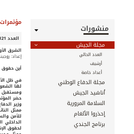
مؤتمرات
منشورات
العدد 321 - آذار 2012
مجلة الجيش
الشرق الأو
العدد الحالي
إعداد: روجين
أرشيف
أين حقوق ا
أعداد خاصة
في ظل الأو
مجلة الدفاع الوطني
لها الشعوب
أناشيد الجيش
ومستقبل ال
حضر المؤتم
السلامة المرورية
وزير الدفا
ممثل النائ
إحذروا الألغام
للأمن والس
الداخلي ال
برنامج الجندي
لحقوق الإن