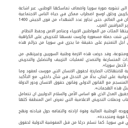
ي الى تشويه صورة سوريا واضعاف تماسكها الوطني، عبر اشاعة
كريين وخلق اوسع اضطراب ممكن في حياة الناس الاجتماعية
والاقتصادية، بعد مرحلة طويلة اعتبرت فيها سوريا احدى اهم مناطق الاستقرار والامان في العالم، حتى تجاوز عدد الشهداء من قوى الجيش 1400
 المراقبين العرب.
ها المئات من المواطنين الابرياء وعناصر الامن وحفظ النظام.
م، التي شنت حملة مسعورة وكرست نفسها للتحريض على الكراهية
من اجل التعتيم على حقيقة ما يجري في سوريا من جرائم هذه
متنوعة، وقد حرضت هذه الازمة وطنية السوريين وغيرتهم، من
اث المتسارعة والتصدي لعمليات التزييف والتضليل والتحريض
 لأجمل سوريا».
ة للانتهاكات الصارخة لحقوق الانسان التي مورست لعقود وما
وانية على لبنان، بدلًا من التدخل في شأن داخلي، مع التأكيد
منسجم مع القانون الدولي وقانون حقوق الانسان ودور الدولة
مثل هذه الهجمات».
قيق العدل الذي هو اساس الأمن والسلام الدوليين ان تتعامل
رهاب وحملات التحريض الاعلامية التي تعرض امن المنطقة كلها
ه الوطنية العالية وقوة ارادته والتفافه حول قيادته ونهج
ا قوية ومتجددة».
لي في سوريا. كما تسلم درعًا من قبل المفوضية الدولية لحقوق