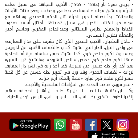
- جرجي نقولا باز (1882 - 1959)، الأديب المجاهد في سبيل تعليم
المرأة ومنشئ مجلة «الحسناء». صحافي وخطيب وضع مئات الأبحاث
والمقالات. بدأ نضاله لتحرير المرأة ابّان الحكم الحميدي وساهم مع
سواه من الكتاب الاحرار في سبيل قضيتها، أمثال أسعد يعقوب
الخياط والمعلم بطرس البستاني وعبدالقادر المغربي وقاسم أمين
والمعلّم بطرس البستاني.
- عادل الغضبان، الأديب المصري الذي كان يشرف على «دار المعارف»
في وادي النيل، الدار التي نشرت كتاب «الضفاف الحُمر» عن أدونيس
وعشتروت لكرم ملحم كرم، كما نشرت ضمن سلسلة «إقرأ» الصادرة
عنها لكرم ملحم كرم قصص «اللحن الشرود» و«الشيخ قرير العين»
بعد أخذ رأي طه حسين قبل نشرها، كما أخذ رأيه في نشر دار المعارف
لرواية «الضفاف الحمر». وقد ورد في تقرير لطه حسين عن كل قصة
تنشر لكرم ملحم كرم عبارة «قصة رائعة» أربع مرات.
- عمر فروخ، صاحب العديد من المؤلفات الفلسفية والأدبية.
وكـــــــان يؤمّ هــــذا الصـــــــالـــون رهـــط مـــــن أهــــل الصحافة منهم:
إلفيرا لطوف، شكري بخـــــاش، اليـــــــاس ربــــابي، الياس لاوون الحايك.