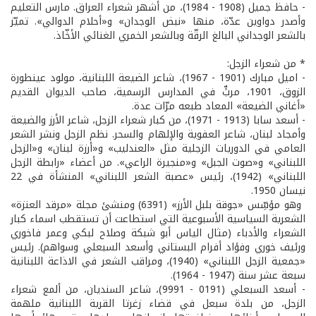
- حافظ جميل (1908 - 1984)، من أشهر شعراء العراق. مارس التعليم
وأصدر دواوين عدّة، منها «نبض الوجدان» و«أحلام الدوالي». تميّز
بالشعر الوجداني البالغ الرقّة وبالشعر الخمري الغنائي الأخّاذ.
* من شعراء الزجل:
- اميل مبارك (1901 - 1967)، شاعر الضيعة اللبنانية، مولود عينطورة
الزوق، 1901، مربٍّ في المدارس الرسمية، صاحب الديوان القديم
«أغاني الضيعة» المعاد طبعه مرّات عدة.
- أسعد سابا (1913 - 1971)، من كبار شعراء الزجل، شاعر الأرز والضيعة
وأمجاد لبنان، شاعر العفوية والإلهام والسحر. نظم الزجل ونشر الشعر
العامي في الدوريات الزجلية مثل «العندليب» و«أرزة لبنان» و«الزجل
اللبناني» و«صوت الجبل» و«منجيرة الراعي». من أعضاء «رابطة الزجل
اللبناني» (1942)، رئيس «عصبة الشعر اللبناني» المنشأة في 22
نيسان 1950.
وهو مؤسِّس «جوقة بلبل الأرز» (6391) ومنشئ مجلة «مرقد العنزة»
الشعرية السياسية الأسبوعية التي استطاعت أن تستقطب اسماء كبار
الشعراء والأدباء (مثال الياس أبو شبكة وصلاح لبكي وعمر فاخوري
ورئيف خوري وفؤاد أفرام البستاني وأسعد السبعلي وسواهم). رئيس
«جمعية الزجل اللبناني» (1940)، ومراقب الشعر في الاذاعة اللبنانية
سبعة عشر سنة (1947 - 1964).
- أسعد السبعلي (0191 - 9991)، شاعر السنديان، من ألمع شعراء
الزجل، من بلدة سبعل في قضاء زغرتا القرية اللبنانية ملهمة