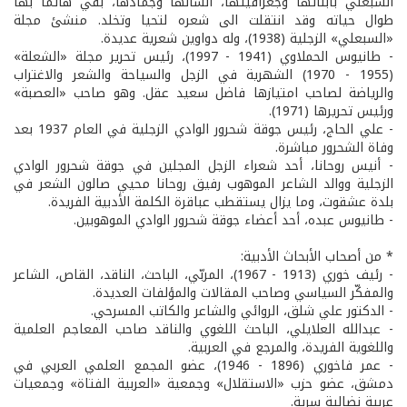
السبعلي بأبنائها وجغرافيتها، انسانها وجمادها، بقي هائماً بها
طوال حياته وقد انتقلت الى شعره لتحيا وتخلد. منشئ مجلة
«السبعلي» الزجلية (1938)، وله دواوين شعرية عديدة.
- طانيوس الحملاوي (1941 - 1997)، رئيس تحرير مجلة «الشعلة»
(1955 - 1970) الشهرية في الزجل والسياحة والشعر والاغتراب
والرياضة لصاحب امتيازها فاضل سعيد عقل. وهو صاحب «العصبة»
ورئيس تحريرها (1971).
- علي الحاج، رئيس جوقة شحرور الوادي الزجلية في العام 1937 بعد
وفاة الشحرور مباشرة.
- أنيس روحانا، أحد شعراء الزجل المجلين في جوقة شحرور الوادي
الزجلية ووالد الشاعر الموهوب رفيق روحانا محيي صالون الشعر في
بلدة عشقوت، وما يزال يستقطب عباقرة الكلمة الأدبية الفريدة.
- طانيوس عبده، أحد أعضاء جوقة شحرور الوادي الموهوبين.
* من أصحاب الأبحاث الأدبية:
- رئيف خوري (1913 - 1967)، المربّي، الباحث، الناقد، القاص، الشاعر
والمفكّر السياسي وصاحب المقالات والمؤلفات العديدة.
- الدكتور علي شلق، الروائي والشاعر والكاتب المسرحي.
- عبدالله العلايلي، الباحث اللغوي والناقد صاحب المعاجم العلمية
واللغوية الفريدة، والمرجع في العربية.
- عمر فاخوري (1896 - 1946)، عضو المجمع العلمي العربي في
دمشق، عضو حزب «الاستقلال» وجمعية «العربية الفتاة» وجمعيات
عربية نضالية سرية.