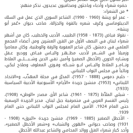
حضره شعراء وأدباء وباحثون وصحافيون عديدون، نذكر منهم:
* من الشعراء:
- عمر أبو ريشة (1960 - 1990)، الشاعر السوري الذي عمل في السلك
الديبلوماسي وعُرِف شعره بالقوة والجزالة، صاحب ديوان «عُمر أبو
ريشة».
- نقولا فياض (1873 - 1958) الطبيب، الأديب والخطيب، كان من أشهر
شعراء لبنان في النصف الأول من القرن العشرين ومن أعضاء المجمع
العلمي في دمشق. كان شاعر العفوية والرقة والوطنية، وكان معاصراً
وزميلاً في الشـــعر لأديب مظــهـر واليـاس فيـاض ووديع عـقل
وبشـاره الخوري (الأخطل الصغير) وأمين تقي الدين وشــبــــلــي الملاط
وتــامــر الملاط واليــاس ابــو شبــكه وفـوزي المعلوف وصلاح لبكي،
ونائباً في مجلس النواب اللبناني.
- حليم دموس (1888 - 1957)، المحرّر في مجلة المهذّب، و«الاتحاد
اللبناني» (1953)، منشئ جريدة «الأيام» الأسبوعية الأدبية السياسية
(1933).
- شبلي الملاّط (1875 - 1961)، شاعر الأرز، مصدر «الوطن» (1908)،
رئيس القسم العربي في متصرفية جبل لبنان، مدير الجريدة الرسمية
حتى العام 1924، الأمين العام لمجلس النواب اللبناني حتى العام
1939.
- الأخطل الصغير (1885 - 1969)، منشئ جريدة «البرق» (1908 -
1931) وصاحب ديواني «الهوى والشباب» و«شعر الأخطل الصغير»،
وأحد كبار شعراء الغزل ووالد المحامي والشاعر عبدالله الأخطل.