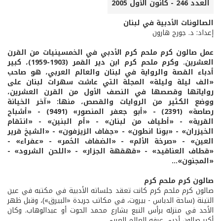
العدد 246 - كانون الأول 2005
الصالونات الأدبية في لبنان
إعداد: د. جورج هارون
عمل صالون كرم ملحم كرم الأدبي في الخمسينيات من القرن
العشرين. وكرم ملحم كرم ابن دير القمر (1903-1959)، كبير
أدباء القصة والرواية في لبنان والعالم العربي، هو صاحب
«الف ليلة وليلة» المجلة التي عاشت سهرات لبنان على
رواياتها وقصصها في النصف الأول من القرن العشرين،
ووضع الكثير من الروايات والقصص، منها: «آخر الخيانة
رصاصة» (2391) - «أبو جعفر المنصور» (9491) - «أشباح
القرية» - «أطياف من لبنان» - «أم البنين» - «انتقام
الخيزران» - «بونا انطون» - «جفاف الزيزفون» - «الشيخ قرير
العين» - «صرخة الألم» - «الضفاف الحُمر» - «عفراء» -
«قطاف العناقيد» - «قهقهة الجزار» - «اللحن الشرود» -
«المجنون»...
صالون كرم ملحم كرم
صالون كرم ملحم كرم كانت تعقد جلساته الأدبية في مكتبه في عين
التينة (ساحة الدباس - بيروت، في مكاتب جريدة «البيرق»)، وقبل ظهر
الأحد في منزله برأس النبع بشارع محمد الحوت أو عبدالوهاب. وكان
أكبر صالون أدبي عرفه العالم العربي.