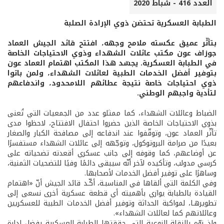
العدد 416 - شباط 2020
الطبابة العسكرية تحتضن ذوي الإرادة الصلبة
بتأثّر عميق عكسته ملامح وجهه، افتتح قائد الجيش العماد
جوزاف عون مكتب عائلات الشهداء وذوي الاحتياجات الخاصة
في الطبابة العسكرية. يجسّد هذا المكتب اهتمام العماد عون
بتوفير أفضل الخدمات الطبية لعائلات الشهداء، ولمن باتوا
ذوي احتياجات خاصة نتيجة عطائهم اللامحدود، واندفاعهم
لتأدية واجبهم الوطني.
الضباط وعائلات الشهداء، كما ممثلو عدد من الجمعيات التي تُعنى
بذوي الاحتياجات الخاصة الذين حضروا احتفال الافتتاح، لاحظوا مدى
تأثّر العماد عون، وتوقّفوا عند اندفاعه إلى مصافحة الكبار والصغار
بعيدًا من صرامة البروتوكول، وتوجّهه إلى عائلات الشهداء مستفسرًا
عن أوضاعهم، كما وقوفه إلى جانب عسكري أقعدته تضحياته على
كرسي مدولب، وتأكيده لآخر أنّه سيبقى دائمًا وفيًا للتضحيات الثمنية،
وساهرًا على توفير أفضل الخدمات لأصحابها.
وفي الكلمة التي ألقاها في المناسبـة، أكّـد قائد الجيش أنّ «اهتمام
القيادة بالطبابة يوازي بأهميته أي قطعة عسكرية أخرى نسعى إلى
تطويرهـا، لمواكبة الحداثة وتوفير أفضل الخدمات الطبية للعسكريين
وعائلاتهم كما لعائلات الشهداء».
وإذ نوّه بالنقلة النوعية التي حققتها الطبابة العسكرية بفضل إدارة