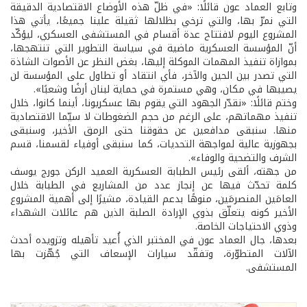
وتابع العماد عون قائلًا: «في ظلّ هذه الأوضاع الاقتصادية الدقيقة
التي نمرّ بها، والتي ترخي بظلالها ثقيلة علينا جميعًا، يأتي هذا
المشروع اليوم لافتتاح عدة أقسام في المستشفى العسكري، ليؤكّد
أنّ المؤسسة العسكرية ماضية في سياسة التطوير التي تنتهجها،
بموازاة تنفيذ المهمات الموكلة إليها، بغض النظر عن الأصوات الشاذة
التي تصدر بين الحين والآخر، فأي انتقاد أو تطاول على المؤسسة لن
يصيبها في مكان، وهي مستمرة في حماية لبنان أرضًا وشعبًا».
وختم قائلًا: «نقدّر الجهود التي يقوم بها عسكريونا، أينما كانوا، خلال
تنفيذ مهماتهم، على الرغم من حجم الضغوطات لا سيّما الاقتصادية
منها. سنبقى مدافعين عن حقوقنا حتى الرمق الأخير، وسنبقى
بجهوزية عالية لمواجهة التحديات، كما سنبقى أوفياء لقسمنا، قسم
الشرف والتضحية والوفاء».
من جهته، ألقى رئيس الطبابة العسكرية العميد الركن جورج يوسف
كلمة تحدّث فيها عن إنجاز عدد من المشاريع في الطبابة خلال
العامَين المنصرمَين، منوهًا بدعم القيادة، مشيرًا إلى أهمية المشروع
الأخير كونه يتعلّق بذوي الإرادة الصلبة الذين هم عائلات الشهداء
وذوي الاحتياجات الخاصة.
بعدها، جال العماد عون في المختبر الذي أُعيد تأهيله وتزويده أحدث
الآلات المتطوّرة، وتفقّد سيارات الإسعاف التي جُهّزت بها
المستشفى.