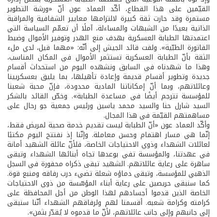
القيّمين على هذا القطاع، أكّد العماد عون أنّ «ورشة التطوير
مستمرة وقد حازت ثقة كبيرة لالتزامها معايير الشفافية والمراقبة
الذاتية بعيدًا من الشبهات والمساءلة، آملًا أن تعمّم السياسة التي
اعتمدتها الطبابة العسكرية بهدف منع الهدر وتوفير الأموال وضبط
الفاتورة الطبّية». ولفت قائد الجيش إلى أنّه: «مهما قيل، لدي ملء
الثقة بأنّ الطبابة العسكرية تستثمر الأموال في المكان المناسب،
وهذا ما شهدناه في السابق ونشهده اليوم من استحداث أقسام
جديدة وتطوير أقسام قديمة وإعادة تأهيلها، بما يليق بعسكريينا
وعائلاتهم، وبما أنّ إمكاناتنا المادية محدودة، فإنّ محبة شعبنا
للمؤسسة تترجم أيضًا في مساعدة الطبابة». وخصّ القائد بالشكر
السيد شارل حنا والسيد محمد ياسين ورئيس جمعية جو رحال على
مساهمتهم القيّمة في هذا المجال.
وأكّد العماد عون «أنّ الطبابة ليست تقديم خدمة صحية لمريض فقط،
إنّما هي مسار اهتمام وحسن معاملة. وإنّنا إذ نفتتح اليوم مكتبًا
لعائلات الشهداء وذوي الاحتياجات الخاصة، فلأنّ عائلة الشهيد أمانة
في عهدتنا، والمؤسسة تفي بوعدها تجاه أبنائها الشهداء وتبقى
ساهرة على رعاية عائلاتهم. الشهيد تبقى ذكراه محفورة في السجل
الذهبي للمؤسسة، وتبقى دماؤه شعلة تضيء درب رفاقه ومنبع قوة.
كما سنبقى حريصين على رعاية أبناء المؤسّسة من ذوي الاحتياجات
الخاصة الذين قدموا أجسادهم لهذا الوطن من أجل المحافظة على
كرامته وكرامة شعبه. أقسمنا لهم ولرفاقهم الشهداء أنّنا سنبقى
إلى جانبهم وإلى جانب عائلاتهم، لأنّ ما قدموه لا يُقدّر بثمن».