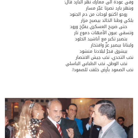
وفي عودة الى معارك نهر البارد قال:
وبنهر بارد نصرنا غيّر مسار
روحو اكتبو لوحات من دم الجنود
بلكي وطنا الخالد بيصبح مزار
حتى ضريح العسكري يفرّخ ورود
وتسقي عيون الأمهات دموع نار
بتصير تكبر مع أناشيد الخلود
ولبنانا بيصير عزّ وافتخار
بيشرق فجرْ لبلادنا منشود
نخب التحدي، نخب جيش الانتصار
نخب الوطن، نخب الطبابي الباسلي
نخب الصمود بأرض خلقت للصمود!.