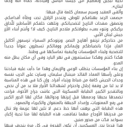
تحية تبجيل وتعظيم الى جيشنا الباسل وقيادته، حماه الله وحما
لبنان».
وألقى العقيد وسيم سمعان كلمة قال فيها:
«يصمت الرعد بهتافكم للوطن، وتندحر الزلازل تحت وطأة أقدامكم،
وتصفق صفحات التاريخ لتضحياتكم، وتلهث خلفكم الأساطير للّحاق
بركبكم، وتنوء بعبء بطولاتكم ملاحم التاريخ، كيف لا؟ وأنتم أبناء الأرز
جيش لبنان الأبي.
من حناجركم ترتفع أهازيج النصر، وبزنودكم السمراء ترسمون أكاليل
الغار، فإذا بانضباطكم وإيمانكم ووفائكم تسطرون عنواناً جديداً
للتضحية ولبناء المؤسسات وكيفية تماسكها في وطننا.
هكذا كنتم وهكذا ستستمرون في نهر البارد وفي أي مكان يطل منه
العدو.
إن بناء المؤسسات يتطلب الوعي والإيمان وهذا ما دأبت عليه قيادتنا
وعلى رأسها العماد القائد ميشال سليمان، وسارت على الدرب نفسه
وحدات الجيش كافة من ضباط ورتباء أفراد. وإن كنا في هذه المناسبة
لا بد لنا من وقفة إجلال واحترام لشهدائنا الأبرار فلا بد من أن نخص،
وبالتقدير الكبير، الطبابة العسكرية التي عاشت جراح الأخوة، فراحت
تضمدها بحبها ودمعها قبل إبرتها ودوائها. فكان لها الدور الكبير
في رفع المعنويات، وإمداد الجبهة بالعنفوان والكبرياء والصمود.
هذه الطبابة التي برهنت أنها خط دعم، لا تلين لها عزيمة ولا تنال
من قدرتها الأوجاع مهما تفاقمت، هذه الطبابة لها منا تحية إكبار،
بسواعد قدّت من صخور صنين.
هذا قدرنا نحن العسكريين أن نكون القدوة في كل مرة ينحرف فيها