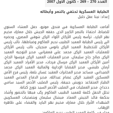
العدد 270 - 269 - كانون الأول 2007
الطبابة العسكرية تحتفي بالنصر وأبطاله
إعداد: نينا عقل خليل
أقامت الطبابة العسكرية في فندق مونرو، حفل العشاء السنوي
للضباط، احتفاءً بالنصر الكبير الذي حققه الجيش خلال معارك مخيم
نهر البارد، ترأسه رئيس الأركان اللواء الركن شوقي المصري، وحضره
الى رئيس الطبابة العميد الطبيب نديم العاكوم وضباطها، نائب رئيس
الأركان للتخطيط العميد الركن بانوس منجيان، نائب رئيس الأركان
للعمليات العميد الركن محمد علي قعفراني، مدير التوجيه العميد
الركن صالح حاج سليمان، مدير العمليات العميد الركن فرنسوا الحاج،
أمين الأركان العميد الركن مرسال فرحات، مدير الأفراد العميد الركن
أرمان طبشي، مدير القضايا الإدارية والمالية العميد الركن محمد
الصيداني، مساعد مدير المخابرات العقيد غسان بلعة، رئيس فرع الأمن
العسكري العقيد الركن عصام عبدالله، مدير الدفاع المدني العميد
الطيار المتقاعد درويش حبيقة، رئيس الصليب الأحمر السيد سامي
دحداح، مدير العمليات في الصليب الأحمر السيد جورج كتانة.
تخلل الحفل كلمة للعميد الطبيب العاكوم رحّب فيها بالحضور وأشاد
بحكمة قائد الجيش العماد ميشال سليمان وبتضحيات العسكريين
الشهداء الأبرار خلال معارك مخيم نهر البارد والقضاء على ظاهرة
الإرهاب.
وجاء في كلمة العميد الطبيب نديم العاكوم: