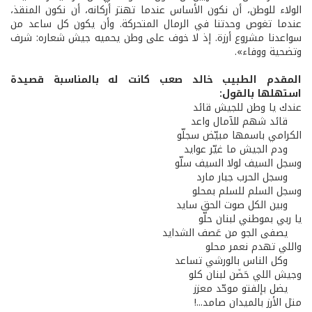
الولاء للوطن، أن نكون الأساس عندما تهتز أركانه، أن نكون المنقذ،
عندما تغوص وحدتنا في الرمال المتحركة. وأن يكون كل ساعد من
سواعدنا مشروع أرزة. إذ لا خوف على وطن يحميه جيش شعاره: شرف
وتضحية ووفاء».
المقدم الطبيب خالد صعب كانت له بالمناسبة قصيدة
استهلها بالقول:
عندك يا وطن للجيش قائد
قائد شهم للآمال واعد
الكرامي باسمها مبيّض سجلّو
ودم الجيش ما غيّر عوايد
وسجل السيف لولا السيف سلّو
وسجل الحرب جبار مارد
وسجل السلم للسلم بمحلو
وبين الكل صوت الحق سايد
يا ربي بموطني لبنان حلّو
يصفى الجو من عَصف الشدايد
واللي تهدم نعمر محلو
وكل الناس بالورشي تساعد
وجيش اللي حَضَن لبنان كلو
يضل بإلفتو موحّد معزز
متل الأرز بالميدان صامد...!