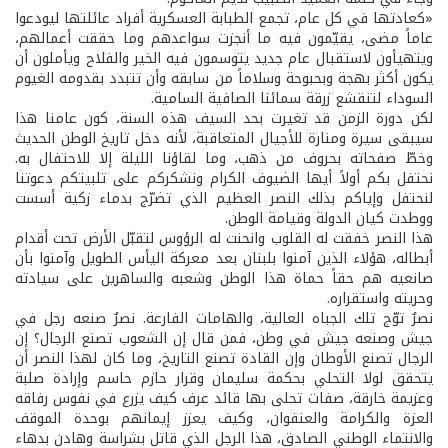
«كعادتها في كل عام، تجمع الطبابة العسكرية أفراد عائلتها ليودعوا
عاماً مضى، يقيّمون فيه ما أنجزت سواعدهم وما حققت أعمالهم،
ويتهيأون لاستقبال عام جديد يتوسمون فيه الخير والفلاح ويأملون أن
يكون أكثر بهجة وبحبوحة وسلاماً من سابقه وأن تتبدد بقدومه الغيوم
السوداء لتنقشع زرقة سمائنا الصافية السامية.
لكن دورة الزمن قد تغيرت بحد السيف هذه السنة، كون عامنا هذا
سيبقى سيرة ومنارة للأجيال المتعاقبة، لأنه دخل تاريخ الوطن الحديث
وخطّ صفحاته بحروف من ذهب، وما لقاؤنا الليلة إلا للاحتفال به.
نحتفل بكم أولاً أيها الضيوف الكرام ونشكركم على تلبيتكم دعوتنا
لنحتفل وإياكم بذلك النصر العظيم الذي تضرّج بدماء زكية أسست
ووطدت كيان الدولة وقيامة الوطن.
هذا النصر خفقت له القلوب وانحنت له الرؤوس لتقبّل الأرض تحت أقدام
أبطاله، هؤلاء الذين آمنوا بلبنان بعد معركة اليأس الطويل وآمنوا بأن
صانعيه هم حقاً حماة هذا الوطن وشعبه والساهرين على سيادته
وحريته واستقراره.
نصرٌ توّج تلك الجباه العالية، والهامات الفارعة. نصرٌ صنعه رجل في
جيش وصنعه جيش في وطن، فمن قال إن الشعوب تصنع الرجال؟ إن
الرجال تصنع الأوطان وإن القادة تصنع التاريخ، وما كان لهذا النصر أن
يتحقق لولا التحلي بحكمة سليمان وقرار حازم حاسم وإرادة صلبة
وعزيمة خارقة، صفات تحلى بها قائد عرف كيف يزرع في نفوس رفاقه
العزة والكرامة والعنفوان، وكيف يعزز إيمانهم بوحدة الموقف
والانتماء الوطني الصادق، هذا الرجل الذي قاتل بشراسة وهادن بدهاء