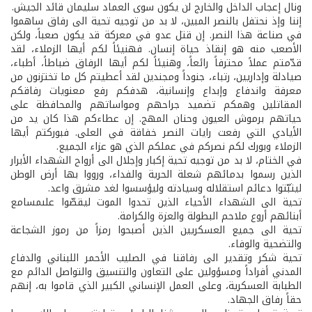
ونال إعجاب الداخل والخارج لن يكون سوى العماد سليمان قائد الجيش.
إننا وإذ نحتفل بالنصر المبين، لا بد من توجيه تحية الى رفاق ساهموا
في صناعة هذا النصر. إن قتل عدو في معركة قد يكون صعباً، ولكن
الأصعب منه هو إنقاذ حياة إنسان. فهنيئاً لكم أيها الزملاء، لقد
قدّمتم عملاً محترفاً رائعاً، وهنيئاً لكم أيها الرفاق ضباطاً، أطباء،
صيادلة وإداريين، رتباء، جنوداً ومجندين لقد أعطيتم كل ما تختزنون من
معرفة واندفاع وإبداع وإنسانية، هدفكم رفع معنويات رفاقكم
المقاتلين وهمكم تضميد جراحهم ومواساتهم والمحافظة على
حياتهم برموش العيون وحنان المهج. إن عطاءكم هذا كان يد من
الأيادي التي رفعت رايات النصر خفاقة في العلى. فبوركتم أيها
الزملاء وبورك لكم نصركم في عملكم الذي هو عزاء الجميع.
في الختام، لا بد من توجيه تحية إكبار وإجلال الى أرواح الشهداء الأبرار
الذين رسموا بدمائهم شعلة الحرية والفداء، ورووا بها أرض الوطن
ليثبّتوا دعائم استقلاله وسيادته وليؤسسوا لغد مشرق واعد.
تحية الى الشهداء الأحياء الذين تحدوا الموت ليقصّوا علىمسامع
أبنائهم أروع ملاحم البطولة والعزة والكرامة.
تحية الى جميع العسكريين الذين أصبحوا رمزاً من رموز الشجاعة
والتضحية والوفاء.
تحية شكر وتقدير الى رفاقنا في الصليب الأحمر اللبناني والدفاع
المدني أفراداً ومسؤولين على التعاون والتنسيق والتواصل الدائم مع
الطبابة العسكرية، وعلى العمل الإنساني الكبير الذي قاموا به، إنهم
حقاً رفاق الجهاد.