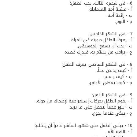
6 - في شهره الثالث، يحب الطفل:
أ - مشية أمه المتمايلة.
ب - رائحة أمه.
ج - النوم.
7 - في الشهر الخامس:
أ - يعرف الطفل صورته في المرآة.
ب - يحب أن يسمع الموسيقى.
ج - يراقب من يهتم به، فيدرك قصده.
8 - في الشهر السادس، يعرف الطفل:
أ - كيف يدندن لحناً.
ب - كيف يسبح.
ج - كيف يعطي الأوامر.
9 - في الشهر الثامن:
أ - يقوم الطفل بحركات إستعراضية لإضحاك من حوله.
ب - يثور غضباً ليحصل على ما يريد.
ج - يبكي عندما يجوع.
10 - يبقى الطفل حتى شهره العاشر قادراً أن يتكلم:
أ - باللغة الأم.