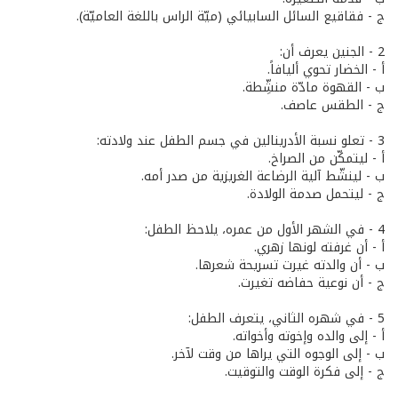
ج - فقاقيع السائل السابيائي (ميّة الراس باللغة العاميّة).
2 - الجنين يعرف أن:
أ - الخضار تحوي أليافاً.
ب - القهوة مادّة منشِّطة.
ج - الطقس عاصف.
3 - تعلو نسبة الأدرينالين في جسم الطفل عند ولادته:
أ - ليتمكّن من الصراخ.
ب - لينشّط آلية الرضاعة الغريزية من صدر أمه.
ج - ليتحمل صدمة الولادة.
4 - في الشهر الأول من عمره، يلاحظ الطفل:
أ - أن غرفته لونها زهري.
ب - أن والدته غيرت تسريحة شعرها.
ج - أن نوعية حفاضه تغيرت.
5 - في شهره الثاني، يتعرف الطفل:
أ - إلى والده وإخوته وأخواته.
ب - إلى الوجوه التي يراها من وقت لآخر.
ج - إلى فكرة الوقت والتوقيت.