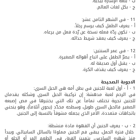
ب - بلغة الإشارة بيديه.
ج - بكل لغات العالم.
11 - في الشهر الثامن عشر:
أ - يعرف الطفل كيف يرسم رجلاً.
ب - تكون ردّة فعله نسخة عن رّدة فعل من يرعاه.
ج - يعرف كيف يعقد شريط حذائه.
12 - في عمر السنتين:
أ - يصرّ الطفل على اتباع أهوائه الصغيرة.
ب - يقبل أول صديقة له.
ج - يعرف كيف يقذف الكرة.
الاجوبة الصحيحة
1 - أ - أول لعبة للجنين في بطن أمه هي الحبل السري:
في الرحم لعبة مدهشة: إن تركيبة الحبل السري وشكله يقدمان
للجنين تجربة تختلف تماماً عن تلك التي يختبرها في مص إصبعه
الصغير. فالحبل السري طويل، وسطحه مخدّد (يحوي أثلاماً)، وهو ينحني
باتجاهات متعددة، الأمر الذي يجعله مشوقاً بالنسبة إلى الجنين.
2 - ب - يعرف الجنين أن القهوة مادة منشطة:
خلال فترة الحمل، يبقى فم الجنين مملوءًا بالسائل السابيائي. ويبدأ
منذ شهره السادس، بتمييز الفرق في الطعم المر أو الحلو أو