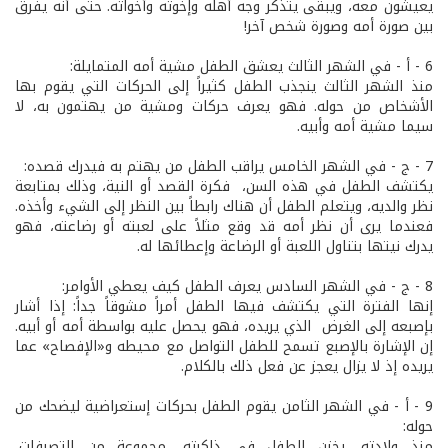
يعيشون معه، ويبقى يتذكر وجه أهله وإخوته وأخواته. حتى أنه يفرق
بين صورة أمه وصورة شخص آخر!
6 - أ - في الشهر الثالث يعشق الطفل مشية أمه المتمايلة:
منذ الشهر الثالث ينجذب الطفل كثيراً إلى الحركات التي يقوم بها
الأشخاص من حوله. فهو يعرف حركات ومشية من يهتمون به، لا
سيما مشية أمه وأبيه.
7 - ج - في الشهر الخامس يراقب الطفل من يهتم به فيدرك قصده:
يكتشف الطفل في هذه السن، فكرة القصد أو النية، وذلك بمتابعة
نظر والديه، ويتعلم الطفل أن هناك رابطاً بين النظر إلى الشيء وأخذه.
فعندما يرى أن نظر أمه قد وقع مثلاً على لعبته أو رضاعته، فهو
يدرك نيتها بتناول اللعبة أو الرضاعة وإعطائها له.
8 - ج - في الشهر السادس يعرف الطفل كيف يعطي الأوامر:
إنها الفترة التي يكتشف فيها الطفل أمراً مشوقاً جداً: إذا أشار
بإصبعه إلى الغرض الذي يريده، فهو يحصل عليه بواسطة أمه أو أبيه.
إن الإشارة بالإصبع تسمح للطفل التواصل مع محيطه و«الإفصاح» عما
يريده إذ لا يزال يعجز عن فعل ذلك بالكلام.
9 - أ - في الشهر الثامن يقوم الطفل بحركات إستعراضية ليضحك من
حوله:
منذ ولادته، يخزن الطفل في ذاكرته، مجموعة من التصرفات،