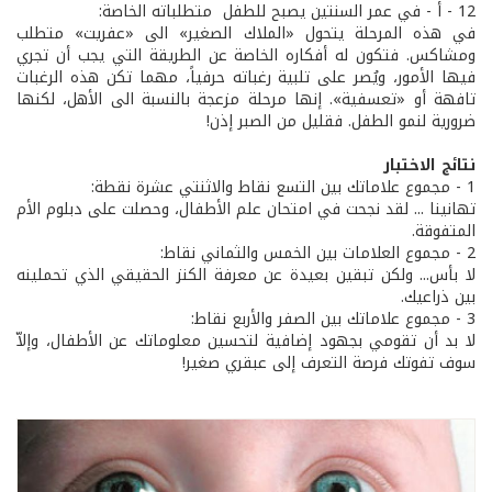
12 - أ - في عمر السنتين يصبح للطفل متطلباته الخاصة:
في هذه المرحلة يتحول «الملاك الصغير» الى «عفريت» متطلب
ومشاكس. فتكون له أفكاره الخاصة عن الطريقة التي يجب أن تجري
فيها الأمور، ويُصر على تلبية رغباته حرفياً، مهما تكن هذه الرغبات
تافهة أو «تعسفية». إنها مرحلة مزعجة بالنسبة الى الأهل، لكنها
ضرورية لنمو الطفل. فقليل من الصبر إذن!
نتائج الاختبار
1 - مجموع علاماتك بين التسع نقاط والاثنتي عشرة نقطة:
تهانينا ... لقد نجحت في امتحان علم الأطفال، وحصلت على دبلوم الأم
المتفوقة.
2 - مجموع العلامات بين الخمس والثماني نقاط:
لا بأس... ولكن تبقين بعيدة عن معرفة الكنز الحقيقي الذي تحملينه
بين ذراعيك.
3 - مجموع علاماتك بين الصفر والأربع نقاط:
لا بد أن تقومي بجهود إضافية لتحسين معلوماتك عن الأطفال، وإلاّ
سوف تفوتك فرصة التعرف إلى عبقري صغير!