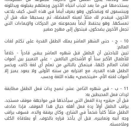
يستخدمها في ما بعد لجذب انتباه الآخرين وجعلهم يقبلونه ويدللونه
ويبتسمون له ويضحكون. وهو يعرف أيضاً في هذه السن، كيف يلاعب
الآخرين، فيقدم لك مثلاً لعبته المفضلة، ثم يسحبها منك قبل أن
تمسكها. وهو يحتفظ أيضاً بمجموعته من الحركات والإيماءات التي
تجعل الآخرين يضحكون، فيتحول إلى مهرج صغير.
10 - ج - حتى الشهر العاشر يملك الطفل القدرة على تكلم لغات
العالم:
تبين للباحثين أن الطفل قبل شهره العاشر يبقى قادراً - خلافاً
للأطفال الأكبر سناً أو الأشخاص البالغين - على التمييز بين أصوات
لغات العالم كلها، فيتمكن بالتالي من تعلم أي لغة كانت. ويخسر
الطفل هذه القدرة، مع اقترابه من سنته الأولى ولا يعود يميز إلا
أصوات لغته الأم، «فيتخصص» بهذه اللغة وحسب.
11 - ب - في شهره الثامن عشر، تصبح ردات فعل الطفل مطابقة
لردات فعل المحيطين به:
قبل أن «يقرر» ردة الفعل التي سيأخذها في مواجهة موقف مستجد،
يراقب الطفل أولاً ردة فعل أهله حيال هذا الموقف. فإذا صادف
الطفل مثلاً كلباً ضخماً في الشارع، وكان برفقة والده، فسوف يراقب
وجه أبيه وتعابيره، قبل أن يأخذ قراره بالخوف، أو بملاقاة الكلب
وملامسته.