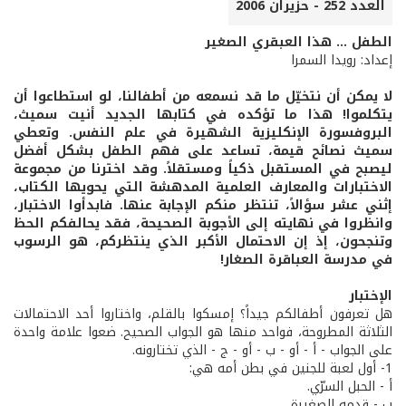
العدد 252 - حزيران 2006
الطفل ... هذا العبقري الصغير
إعداد: رويدا السمرا
لا يمكن أن نتخيّل ما قد نسمعه من أطفالنا، لو استطاعوا أن
يتكلموا! هذا ما تؤكده في كتابها الجديد أنيت سميث،
البروفسورة الإنكليزية الشهيرة في علم النفس. وتعطي
سميث نصائح قيمة، تساعد على فهم الطفل بشكل أفضل
ليصبح في المستقبل ذكياً ومستقلاً. وقد اخترنا من مجموعة
الاختبارات والمعارف العلمية المدهشة التي يحويها الكتاب،
إثني عشر سؤالاً، تنتظر منكم الإجابة عنها. فابدأوا الاختبار،
وانظروا في نهايته إلى الأجوبة الصحيحة، فقد يحالفكم الحظ
وتنجحون، إذ إن الاحتمال الأكبر الذي ينتظركم، هو الرسوب
في مدرسة العباقرة الصغار!
الإختبار
هل تعرفون أطفالكم جيداً؟ إمسكوا بالقلم، واختاروا أحد الاحتمالات
الثلاثة المطروحة، فواحد منها هو الجواب الصحيح. ضعوا علامة واحدة
على الجواب - أ - أو - ب - أو - ج - الذي تختارونه.
1- أول لعبة للجنين في بطن أمه هي:
أ - الحبل السرّي.
ب - قدمه الصغيرة.