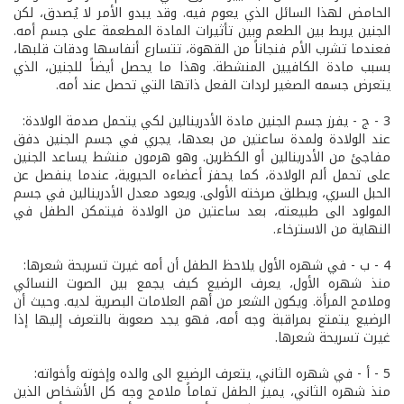
الحامض لهذا السائل الذي يعوم فيه. وقد يبدو الأمر لا يُصدق، لكن
الجنين يربط بين الطعم وبين تأثيرات المادة المطعمة على جسم أمه.
فعندما تشرب الأم فنجاناً من القهوة، تتسارع أنفاسها ودقات قلبها،
بسبب مادة الكافيين المنشطة. وهذا ما يحصل أيضاً للجنين، الذي
يتعرض جسمه الصغير لردات الفعل ذاتها التي تحصل عند أمه.
3 - ج - يفرز جسم الجنين مادة الأدرينالين لكي يتحمل صدمة الولادة:
عند الولادة ولمدة ساعتين من بعدها، يجري في جسم الجنين دفق
مفاجئ من الأدرينالين أو الكظرين. وهو هرمون منشط يساعد الجنين
على تحمل ألم الولادة، كما يحفز أعضاءه الحيوية، عندما ينفصل عن
الحبل السري، ويطلق صرخته الأولى. ويعود معدل الأدرينالين في جسم
المولود الى طبيعته، بعد ساعتين من الولادة فيتمكن الطفل في
النهاية من الاسترخاء.
4 - ب - في شهره الأول يلاحظ الطفل أن أمه غيرت تسريحة شعرها:
منذ شهره الأول، يعرف الرضيع كيف يجمع بين الصوت النسائي
وملامح المرأة. ويكون الشعر من أهم العلامات البصرية لديه. وحيث أن
الرضيع يتمتع بمراقبة وجه أمه، فهو يجد صعوبة بالتعرف إليها إذا
غيرت تسريحة شعرها.
5 - أ - في شهره الثاني، يتعرف الرضيع الى والده وإخوته وأخواته:
منذ شهره الثاني، يميز الطفل تماماً ملامح وجه كل الأشخاص الذين