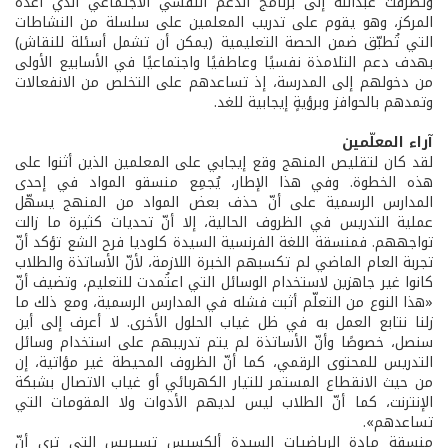
وتطرقت عبدالله إلى ‏برنامج الدعم النفسي الاجتماعي الذي أعده
المركز، وهو يقوم على تدريب المعلمين على سلسلة من النشاطات
التي تُطبّق ضمن الحصة التعليمية (يمكن أن تشمل أسئلة للنقاش)
بهدف دعم التلامذة نفسيًا وعاطفيًا واجتماعيًا في الأسابيع الأولى
من دخولهم إلى المدرسة، إذ تساعدهم على التخلص من الانفعالات
وتمدهم بالحوافز وبرؤيةٍ ‏إيجابية للغد.
آراء المعلّمين
لقد كان لتقليص المنهج وقع إيجابي على المعلمين الذين أثنوا على
هذه الخطوة. وفي هذا الإطار، يُجمِع منسقو المواد في إحدى
المدارس الرسمية على أنّ حذف بعض المواد من المنهج يسهّل
عملية التدريس في الظروف الحالية، إلا أنّ تحديات كثيرة ما زالت
تواجههم. فمنسقة اللغة الفرنسية السيدة كلوديا فرح الشع تؤكد أنّ
تجربة العام الماضي لم تكسبهم الخبرة اللازمة، لأنّ الأساتذة والطلاب
كانوا غير جاهزين لاستخدام الوسائل التي اعتُمدت للتعليم، وتضيف أنّ
«هذا النوع من التعلّم أثبت فشله في المدارس الرسمية، ومع ذلك ما
زلنا نتابع العمل به في ظل غياب الحلول الأخرى. لا أعرف إلى أين
سنصل، خصوصًا وأنّ الأساتذة لم يتم تدريبهم على استخدام وسائل
التدريس للمحتوى الرقمي، كما أنّ الظروف المحيطة غير مؤاتية، إن
من حيث الانقطاع المستمر للتيار الكهربائي أو غياب الاتصال بشبكة
الإنترنت، كما أنّ الطلاب ليس لديهم الأدوات ولا المقومات التي
تساعدهم».
منسقة مادة الرياضيات السيدة ألكسيس تسيريس التي ترى أنّ