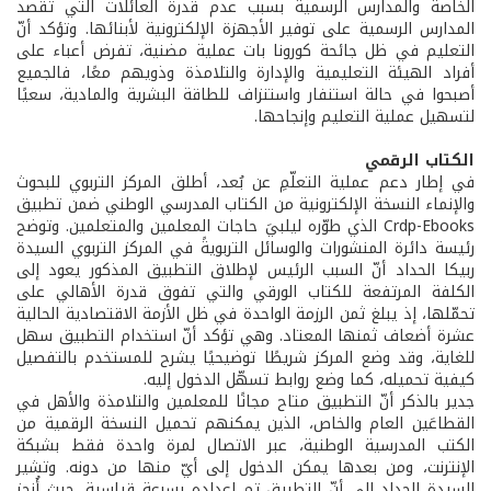
الخاصة والمدارس الرسمية بسبب عدم قدرة العائلات التي تقصد
المدارس الرسمية على توفير الأجهزة الإلكترونية لأبنائها. وتؤكد أنّ
التعليم في ظل جائحة كورونا بات عملية مضنية، تفرض أعباء على
أفراد الهيئة التعليمية والإدارة والتلامذة وذويهم معًا، فالجميع
أصبحوا في حالة استنفار واستنزاف للطاقة البشرية والمادية، سعيًا
لتسهيل عملية التعليم وإنجاحها.
الكتاب الرقمي
في إطار دعم عملية التعلّمِ عن بُعد، أطلق المركز التربوي للبحوث
والإنماء النسخة الإلكترونية من الكتاب المدرسي الوطني ضمن تطبيق
Crdp-Ebooks الذي طوّره ليلبيَ حاجات المعلمين والمتعلمين. وتوضح
رئيسة دائرة المنشورات والوسائل التربويةً في المركز التربوي السيدة
ربيكا الحداد أنّ السبب الرئيس لإطلاق التطبيق المذكور يعود إلى
الكلفة المرتفعة للكتاب الورقي والتي تفوق قدرة الأهالي على
تحمّلها، إذ يبلغ ثمن الرزمة الواحدة في ظل الأزمة الاقتصادية الحالية
عشرة أضعاف ثمنها المعتاد. وهي تؤكد أنّ استخدام التطبيق سهل
للغاية، وقد وضع المركز شريطًا توضيحيًا يشرح للمستخدم بالتفصيل
كيفية تحميله، كما وضع روابط تسهّل الدخول إليه.
جدير بالذكر أنّ التطبيق متاح مجانًا للمعلمين والتلامذة والأهل في
القطاعَين العام والخاص، الذين يمكنهم تحميل النسخة الرقمية من
الكتب المدرسية الوطنية، عبر الاتصال لمرة واحدة فقط بشبكة
الإنترنت، ومن بعدها يمكن الدخول إلى أيّ منها من دونه. وتشير
السيدة الحداد إلى أنّ التطبيق تم إعداده بسرعةٍ قياسية، حيث أُنجز