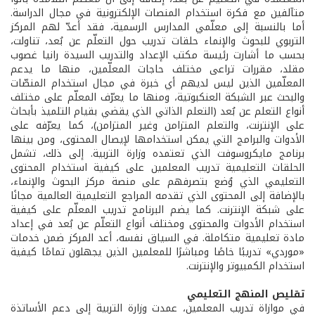
متآلفين مع فكرة استخدام المنصات الإلكترونية في مجال الدراسة.
أما بالنسبة إلى معلّمي المدارس الرسمية، فقد أعدّ لهم المركز
التربوي للبحوث والإنماء حلقات تدريب حول التعلّم عن بُعد، تناولت،
بحسب ما أشارت رئيسة مكتب الإعداد والتدريب السيدة رانيا غصوب
مقلد، مقررات تراعى مختلف حاجات المعلّمين، منها ما يدعم
المعلّمين الذين ليس لديهم أي خبرة في مجال استخدام المنصّات
والبحث عبر الشبكة العنكبوتية، ومنها ما يعرّف المعلّم على مختلف
أنواع التعلم عن بُعد (التعلم الذاتي الذي يقضي بقيام التلميذ بأبحاث
على الإنترنت، والتعلم المتزامن وغير المتزامن)، كما يعرّفه على
الأدوات والبرامج التي يمكن استخدامها لإيصال المحتوى، ومن بينها
برنامج مايكروسوفت الذي تعتمده وزارة التربية. إلى ذلك، تشمل
الحلقات التعليمية تدريب المعلمين على كيفية استخدام المحتوى
التعليمي الذي وُضع بتصرفهم على منصة مركز البحوث والإنماء،
بالإضافة إلى المحتوى الذي تقدمه المراجع التعليمية العالمية مجانًا
على شبكة الإنترنت. كما يضم البرنامج تدريب المعلّم على كيفية
استخدام الأدوات والمحتوى ومختلف أنواع التعلّم عن بُعد في إعداد
مادة تعليمية متكاملة. في السياق نفسه، أعد المركز ضمن خدمات
«موردي» تدريبًا خاصًا ومباشرًا للمعلمين الذين يجهلون تمامًا كيفية
استخدام الكمبيوتر والإنترنت.
تقليص المنهج التعليمي
في موازاة تدريب المعلمين، عمدت وزارة التربية إلى دعم الأساتذة