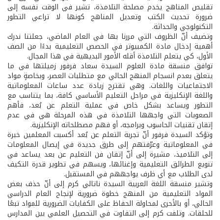
تقليص المناهج يخدم مصلحة التلامذة، تشير في الوقت نفسه إلى
ضرورة تحديث الكتب وتعديل المناهج كونها لا تراعي التطور
التكنولوجي والحداثة.
وتضيف أنّ الظروف التي مررنا بها في العام الماضي، جعلتنا ندرك
أهمية إدخال مادة الكمبيوتر في الحصص التعليمية بدءًا من الصف
الأول، كي يتعلم التلامذة أقله الأمور البديهية في هذا المجال.
توافق منسقة مادة العلوم السيدة سعاد فرفور زميلتها في ما
يتعلق بعدم انسجام المنهج الحالي مع متطلبات العصر، وبخاصةٍ مواد
الاجتماعيات واللغات. وهي تقترح زيادة عدد ساعات المعلوماتية
واللغة الإنكليزية في مراحل التعليم الأساسي كافة، بما يتناسب مع
التطور ويساعد بشكل خاص في عملية التعلم عن بُعد، فأهم
الصعوبات التي واجهها التلامذة في هذه المرحلة هي في عدم
إتقان تقنيات الحاسوب وبرامجه، أو فهم مصطلحاته الإنكليزية.
وتؤكد السيدة فرفور أنّ تجربة التعلم عن بُعد أكسبت المعلمين خبرة
في المعلوماتية وعرّفتهم إلى طرق جديدة في إيصال المعلومات
إلى التلاميذ، مشيرة إلى أنّ إتقان فن التعليم عن بعد يساعد في
تنويع الطرائق التعليمية وإغنائها، ويسهم في تطوير قدرة التكيف
لدى الطلاب مع أي ظرف يواجههم في المستقبل.
وتشير منسقة اللغة العربية السيدة ناتالي كرم إلى أنّ حذف بعض
المواد التعليمية من المنهج خطوة ضرورية لإنجاح العام الدراسي
الحالي، أو بالأحرى لمحاولة الحفاظ على الكفايات الضرورية للمواد تبعًا
للحلقات. وتلفت كرم إلى التفاوت في التحصيل العلمي بين المدارس