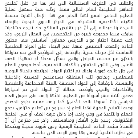
والطلاب في الظروف الاستثنائية التي نمر بها من خلال تقليص
المناهج التعليمية للعام الحالي فقط، وذلك بغية تسهيل عملية
التعليم المدمج المقرر لهذا العام. في هذا الإطار، أشارت منسقة
الهيئة الأكاديمية المشتركة في المركز التربوي للبحوث والإنماء
السيدة رنا عبدالله إلى أنّ قرار تقليص المناهج جاء نتيجة مشاورات
شاركت فيها مجموعة كبيرة من المتخصصين في المجال التربوي، وقد
راعت عملية اختيار مواد التدريس معيارَين أساسيَين هما محتوى
المادة والهدف التعليمي منها. فتم الإبقاء على المواد التعليمية
الأساسية لكل مرحلة عمرية، بالإضافة إلى المواضيع التي يتم تناولها
بالتدرّج عبر مختلف المراحل والتي تشكّل مدخلًا أو تمهيدًا للصف
الأعلى. وفي الشق المتعلق بالأهداف التعليمية، لُحظ موضوع التعلّم
في ظل جائحة كورونا، ولذلك تم اختيار المواد المرتبطة بالحياة اليومية
للمتعلمين، وبخاصةٍ تلك المتعلقة بسلامتهم الجسدية والذهنية
والنفسية، بالإضافة إلى المواد المتعلقة بالبيئة الاجتماعية والطبيعية
والأخلاقيات والقيم. وأوضحت عبدالله أنّ المواد التي تم اختيارها
تغطي ثلاثة عشر أسبوعًا من التعليم، لكنّها وُزعت على مجمل العام
الدراسي (٢١ أسبوعًا بالحد الأدنى) كما راعت عملية توزيع الحصص
نوعية التعليم المقررة لهذا العام إذ سيراوح بين تعليم متزامن، يجمع
المعلم والتلميذ في وقتٍ واحد، إما داخل غرفة الصف أو على المنصة
الإلكترونية، ويتيح طرح الأفكار ومناقشتها، وآخر غير متزامن أي أنّ
الأستاذ سيُعد المادة التعليمية الرقمية وفق شروط معينة ويضعها
في تصرّف التلميذ ليعمل بها وفق الوقت الذي يناسبه.