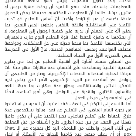
الحديث وهو تطوير المهارات وليس حشو أدمغة المتعلمين
بالمعلومات. وتساءلت ماذا ينفع التلميذ أن يحفظ عشرة دروس أو
عشرين درسًا، طالما أنّ المعلومات المكتسبة جميعها يمكن الحصول
عليها بكبسة زر عبر الإنترنت؟ وأكدت أنّ أساس التعليم هو تدريب
التلميذ على الاستقلالية والثقة بالنفس وتطوير الحس النقدي، بما
يعني أنّه على المعلم أن يدربه على كيفية الوصول إلى المعلومة، لا
أن يقدّمها له جاهزة للحفظ غيبًا. قوة التعليم اليوم صارت بالمهارات
التي يكتسبها التلميذ، بما فيها قدرته على حل المشكلات، ومواجهة
مختلـف المواقـف. وبحسب المفاهيم الحديثة، فإنّ الأول في المدرسـة
ليـس بالضـرورة الأول في الحيـاة العمليـة.
في السياق نفسه، أشارت إلى أهمية التعليم عن بُعد في تطوير
شخصية التلميذ ومساعدته على اكتساب عدة مهارات. فهو مثلًا بات
مرتاحًا لعملية استخدام المنصات الإلكترونية، وصار من الطبيعي أن
يتواصل مع أساتذته عبر البريد الإلكتروني، الأمر الذي ينمّي لديه
التفكير الذاتي والاستقلالية، ويطوّر عدة مهارات بما فيها اللغة
والأسلوب الكتابي، والقدرة على التواصل، وهي أمور تساعده لاحقًا
في الجامعة وفي ميدان العمل.
أما بالنسبة إلى التركيز في الصف، فقد اعتبرت أنّ المدرسين استفادوا
من تجربة العام الماضي في التعليم عن بُعد، وباتوا يستخدمون عدة
طرق للحفاظ على تعليم تفاعلي، يجبر التلميذ على أن يكون حاضرًا
ذهنيًا في الصف. من بين هذه الطرق، طرح الأسئلة من قبل المعلمة
في أثناء الشرح، والطلب من التلامذة الرد كل بمفرده عبر الـ ـChat
Box، أو أن تطلب منهم فتح كاميرا للإجابة عن الأسئلة، أو إبقاء