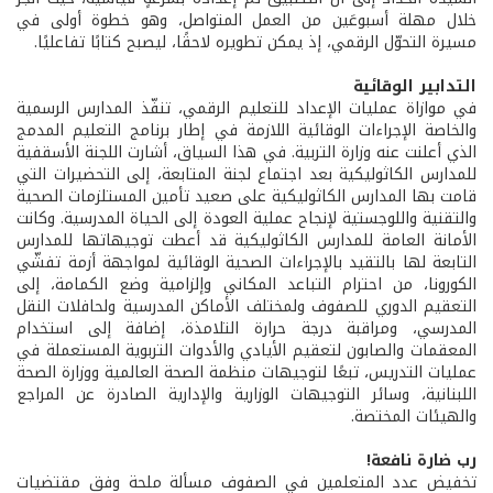
خلال مهلة أسبوعَين من العمل المتواصل، وهو خطوة أولى في
مسيرة التحوّل الرقمي، إذ يمكن تطويره لاحقًا، ليصبح كتابًا تفاعليًا.
التدابير الوقائية
في موازاة عمليات الإعداد للتعليم الرقمي، تنفّذ المدارس الرسمية
والخاصة الإجراءات الوقائية اللازمة في إطار برنامج التعليم المدمج
الذي أعلنت عنه وزارة التربية. في هذا السياق، أشارت اللجنة الأسقفية
للمدارس الكاثوليكية بعد اجتماع لجنة المتابعة، إلى التحضيرات التي
قامت بها المدارس الكاثوليكية على صعيد تأمين المستلزمات الصحية
والتقنية واللوجستية لإنجاح عملية العودة إلى الحياة المدرسية. وكانت
الأمانة العامة للمدارس الكاثوليكية قد أعطت توجيهاتها للمدارس
التابعة لها بالتقيد بالإجراءات الصحية الوقائية لمواجهة أزمة تفشّي
الكورونا، من احترام التباعد المكاني وإلزامية وضع الكمامة، إلى
التعقيم الدوري للصفوف ولمختلف الأماكن المدرسية ولحافلات النقل
المدرسي، ومراقبة درجة حرارة التلامذة، إضافة إلى استخدام
المعقمات والصابون لتعقيم الأيادي والأدوات التربوية المستعملة في
عمليات التدريس، تبعًا لتوجيهات منظمة الصحة العالمية ووزارة الصحة
اللبنانية، وسائر التوجيهات الوزارية والإدارية الصادرة عن المراجع
والهيئات المختصة.
رب ضارة نافعة!
تخفيض عدد المتعلمين في الصفوف مسألة ملحة وفق مقتضيات