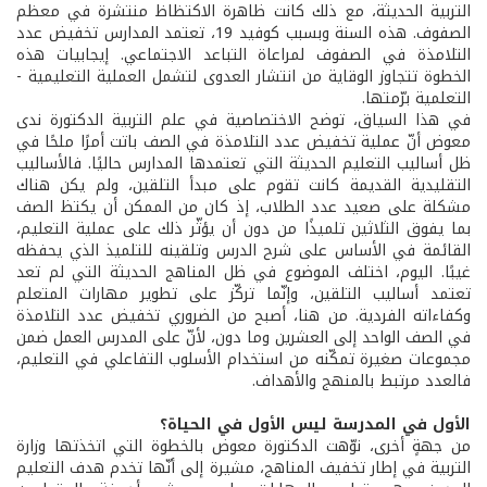
التربية الحديثة، مع ذلك كانت ظاهرة الاكتظاظ منتشرة في معظم
الصفوف. هذه السنة وبسبب كوفيد 19، تعتمد المدارس تخفيض عدد
التلامذة في الصفوف لمراعاة التباعد الاجتماعي. إيجابيات هذه
الخطوة تتجاوز الوقاية من انتشار العدوى لتشمل العملية التعليمية -
التعلمية برّمتها.
في هذا السياق، توضح الاختصاصية في علم التربية الدكتورة ندى
معوض أنّ عملية تخفيض عدد التلامذة في الصف باتت أمرًا ملحًا في
ظل أساليب التعليم الحديثة التي تعتمدها المدارس حاليًا. فالأساليب
التقليدية القديمة كانت تقوم على مبدأ التلقين، ولم يكن هناك
مشكلة على صعيد عدد الطلاب، إذ كان من الممكن أن يكتظ الصف
بما يفوق الثلاثين تلميذًا من دون أن يؤثّر ذلك على عملية التعليم،
القائمة في الأساس على شرح الدرس وتلقينه للتلميذ الذي يحفظه
غيبًا. اليوم، اختلف الموضوع في ظل المناهج الحديثة التي لم تعد
تعتمد أساليب التلقين، وإنّما تركّز على تطوير مهارات المتعلم
وكفاءاته الفردية. من هنا، أصبح من الضروري تخفيض عدد التلامذة
في الصف الواحد إلى العشرين وما دون، لأنّ على المدرس العمل ضمن
مجموعات صغيرة تمكّنه من استخدام الأسلوب التفاعلي في التعليم،
فالعدد مرتبط بالمنهج والأهداف.
الأول في المدرسة ليس الأول في الحياة؟
من جهةٍ أخرى، نوّهت الدكتورة معوض بالخطوة التي اتخذتها وزارة
التربية في إطار تخفيف المناهج، مشيرة إلى أنّها تخدم هدف التعليم