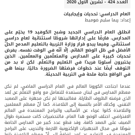
العدد 424 - تشرين الأول 2020
العام الدراسي: تحديات وإيجابيات
إعداد: ريما سليم ضوميط
انطلق العام الدراسي الجديد وشبح الكوفيد 19 يخيّم على
المدارس، فارضًا على إداراتها شروطًا استثنائية لعامٍ دراسي
استثنائي. وفيما يبدو قرار وزارة التربية بالتعليم المدمج الحلّ
الأفضل في ظل الوضع القائم، إلّا أنّه في الوقت نفسه، يفرض
تحديات كبيرة على المدارس والمتعلّمين والمعلّمين، الذين
يختبرون أسلوبًا فريدًا في التعليم والتعلّم. لكن لا بد من
التوقف أيضًا عند خطوات فرضتها الضرورة حاليًا، بينما هي
في الواقع حاجة ملحة في التربية الحديثة.
عندما اجتاحت الكورونا العالم في العام الدراسي الماضي، لم تكن
معظم المدارس في لبنان مستعدة للتعامل مع واقع التعلّم عن بُعد
الذي فرضته الظروف الطارئة. فغالبيتها لم تكن مجهزة على الصعيد
التقني، وكذلك الأمر بالنسبة إلى التلامذة، كما أنّ معظم المعلمين
والتلامذة كانوا غرباء عن الأساليب والبرامج المعتمدة في العالم
الافتراضي. اختلف الوضع هذا العام، فالتحضيرات كانت مستمرة طوال
الصيف على الصعد كافة، وقد قطع عدد كبير من المدارس الخاصة
شوطًا في مجال التجهيزات الإلكترونية اللازمة والتدريب على البرامج
المعتمدة في التعليم عن بُعد، إضافةً إلى أنّ معظم التلامذة باتوا