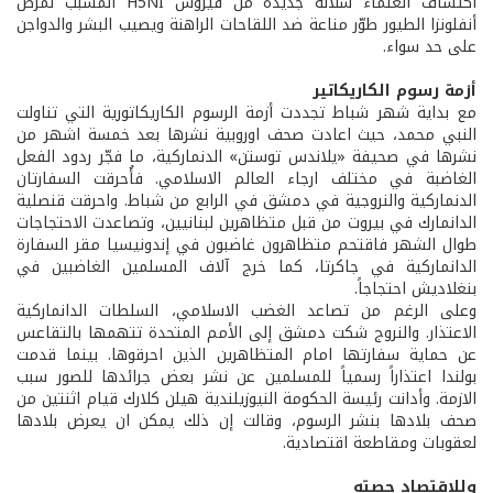
اكتشاف العلماء سلالة جديدة من فيروس H5NI المسبب لمرض
أنفلونزا الطيور طوّر مناعة ضد اللقاحات الراهنة ويصيب البشر والدواجن
على حد سواء.
أزمة رسوم الكاريكاتير
مع بداية شهر شباط تجددت أزمة الرسوم الكاريكاتورية التي تناولت
النبي محمد، حيث اعادت صحف اوروبية نشرها بعد خمسة اشهر من
نشرها في صحيفة «يلاندس توستن» الدنماركية، ما فجّر ردود الفعل
الغاضبة في مختلف ارجاء العالم الاسلامي. فأُحرقت السفارتان
الدنماركية والنروجية في دمشق في الرابع من شباط. واحرقت قنصلية
الدانمارك في بيروت من قبل متظاهرين لبنانيين، وتصاعدت الاحتجاجات
طوال الشهر فاقتحم متظاهرون غاضبون في إندونيسيا مقر السفارة
الدانماركية في جاكرتا، كما خرج آلاف المسلمين الغاضبين في
بنغلاديش احتجاجاً.
وعلى الرغم من تصاعد الغضب الاسلامي، السلطات الدانماركية
الاعتذار. والنروج شكت دمشق إلى الأمم المتحدة تتهمها بالتقاعس
عن حماية سفارتها امام المتظاهرين الذين احرقوها. بينما قدمت
بولندا اعتذاراً رسمياً للمسلمين عن نشر بعض جرائدها للصور سبب
الازمة. وأدانت رئيسة الحكومة النيوزيلندية هيلن كلارك قيام اثنتين من
صحف بلادها بنشر الرسوم، وقالت إن ذلك يمكن ان يعرض بلادها
لعقوبات ومقاطعة اقتصادية.
وللاقتصاد حصته