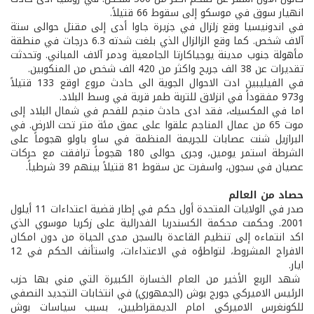
انهيار سوق في موسكو إلى سقوط 66 قتيلاً.
في اندونيسيا وقع زلزال في جزيرة جاوا أدى إلى مقتل حوالى ستة
آلاف شخص. كما وقع الزالزال الذي بلغت شدته 6.3 درجات في منطقة
مأهولة جنوب مدينة يوجياكارتا الجامعية ودمر آلاف المباني. وتحدثت
تقديرات عن 38 الف جريح واكثر من 420 الف شخص من المنكوبين.
في الفيليبين ادت الاحوال الجوية الى حادث مروع اوقع 133 قتيلاً
و973 مفقوداً في انزلاق للتربة طمر قرية في وسط البلاد.
اما في المكسيك، فقد ادى حادث منجم للفحم في شمال البلاد إلى
موت 65 من عمال المناجم علقوا على عمق مئة متر تحت الارض. في
البرازيل شنت عصابات للجريمة المنظمة في ساو باولو هجوماً على
الشرطة استمر يومين، وجرى حوالى 180 هجوماً ترافقت مع حركات
عصيان في سجون، واسفرت عن سقوط 81 قتيلاً بينهم 39 شرطياً.
حصاد من العالم
صدر في الولايات المتحدة أول حكم في إطار قضية اعتداءات 11 أيلول
2001. وحكمت محكمة الكسندريا الفدرالية على زكريا موسوي الذي
اكد انتماءه إلى تنظيم القاعدة بالسجن مدى الحياة من دون امكان
الافراج المشروط، لتواطؤه في الاعتداءات، واستأنف الحكم في 12
ايار.
شهد الربع الأخير من العام الخسارة الكبيرة التي مني بها حزب
الرئيس الاميركي جورج بوش (الجمهوري) في انتخابات التجديد النصفي
للكونغرس الاميركي امام الديمقراطيين، بسبب سياسات بوش