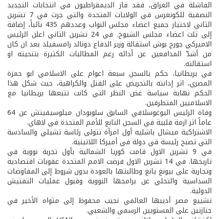
الفاشلة في العراق، فقد فاز الديمقراطيون في انتخابات التجديد
النصفية للكونغرس في الولايات المتحدة والتي جرت في 7 تشرين
الثاني لاختيار جميع اعضاء مجلس النواب وعددهم 435 نائباً، إضافة
إلى ثلث اعضاء مجلس الشيوخ. في 24 تشرين الثاني اعلن الرئيس
الاميركي جورج بوش استقالة وزير الدفاع دونالد رامسفيلد بعد ان كان
من أشدّ المدافعين عن أدائه رغم المطالبات الكثيرة بتنحيته او
استقالته.
في بريطانيا، حكم بالسجن سبعة اعوام على الاسلامي ابو حمزة
المصري، اثر إدانته بالتحريض على القتل والكراهية، حيث شكل هذا
الحكم نهاية سياسة غض النظر التي كانت تتبعها بريطانيا مع
الاسلاميين المتطرفين.
وفاة الرئيس اليوغوسلافي السابق سلوبودان ميلوسيفيتش عن 64
عاماً اثر ازمة قلبية في السجن التابع للأمم المتحدة في لاهاي.
الاشتراكية ميشال باشليه أول امرأة تتولى رئاسة تشيلي والسادسة
التي تصبح رئيسة في دولة في أميركا اللاتينية.
في 9 تشرين الاول قامت كوريا الشمالية بأول تجربة نووية في
تاريخها. في 14 تشرين الاول فرضت الامم المتحدة عقوبات اقتصادية
وتجارية على بيونغ يانغ وطالبتها بالعودة بدون شروط إلى المفاوضات
السداسية والتخلي عن برامجها النووية وقبول عمليات التفتيش
الدولية.
تشييع مصر أديبها العالمي نجيب محفوظ إلى مثواه الأخير في
جنازتين على المستويين الرسمي والشعبي.