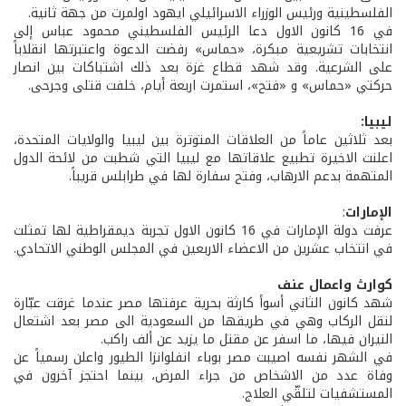
الفلسطينية ورئيس الوزراء الاسرائيلي ايهود اولمرت من جهة ثانية.
في 16 كانون الاول دعا الرئيس الفلسطيني محمود عباس إلى
انتخابات تشريعية مبكرة، «حماس» رفضت الدعوة واعتبرتها انقلاباً
على الشرعية. وقد شهد قطاع غزة بعد ذلك اشتباكات بين انصار
حركتي «حماس» و «فتح»، استمرت اربعة أيام، خلفت قتلى وجرحى.
ليبيا:
بعد ثلاثين عاماً من العلاقات المتوترة بين ليبيا والولايات المتحدة،
اعلنت الاخيرة تطبيع علاقاتها مع ليبيا التي شطبت من لائحة الدول
المتهمة بدعم الارهاب، وفتح سفارة لها في طرابلس قريباً.
الإمارات
:
عرفت دولة الإمارات في 16 كانون الاول تجربة ديمقراطية لها تمثلت
في انتخاب عشرين من الاعضاء الاربعين في المجلس الوطني الاتحادي.
كوارث واعمال عنف
شهد كانون الثاني أسوأ كارثة بحرية عرفتها مصر عندما غرقت عبّارة
لنقل الركاب وهي في طريقها من السعودية الى مصر بعد اشتعال
النيران فيها، ما اسفر عن مقتل ما يزيد عن ألف راكب.
في الشهر نفسه اصيبت مصر بوباء انفلوانزا الطيور واعلن رسمياً عن
وفاة عدد من الاشخاص من جراء المرض، بينما احتجز آخرون في
المستشفيات لتلقّي العلاج.