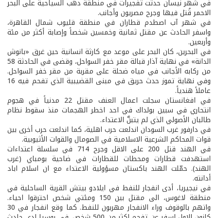
في شهر نيسان حدثت تفجيرات في منطقة دهب السياحية على البحر
الاحمر قُتل فيها وجرح مصريون وأجانب.
في شهر آب اصطدم قطاران في منطقة قليوب شمال القاهرة،
واسفر الحادث عن مقتل ثمانية وخمسين شخصاً وإصابة أكثر من مئة
وأربعين.
في البحرين، كان البحر على موعد مع كارثة انسانية حين غرق «بانوش
الدانة» في نهاية آذار قبالة مقر خفر السواحل، وقضى في الحادثة 58
من ركابه الأجانب في مياه ضحلة على مقربة من مقر خفر السواحل.
وفي نهاية تموز حدث حريق في مبنى القضيبية الذي تفحم فيه 16
عاملاً هندياً.
في افغانستان سجلت اعمال العنف مقتل 22 مدنياً في هجوم
انتحاري في سبين بولداك في احد اخطر الهجمات منذ سقوط نظام
طالبان الأصولي الذي لم يتبنَّ الاعتداء.
في دارفور غرب السودان اندلعت حرب اهلية، كما اندلعت حرب أخرى بين
قوات المحاكم الشرعية الاسلامية في الصومال والقوات الأثيوبية.
في الهند قتل 200 على الاقل وجرح 714 في سلسلة اعتداءات
استهدفت قطارات ومحطات للقطارات في ضاحية بومباي (غرب
الهند). حمّلت الهند باكستان مسؤولية الاعتداء مع ان اسلام اباد
أدانته.
في نيجيريا، أدى انفجار للنفط في ايلادو بيتش القرية الساحلية في
منطقة لاغوس، الى مقتل بين 150 ومئتي شخص احترقوا احياء.
واتهم بالوقوف وراء الانفجار مهربون للنفط. كما وقع انفجار في 30
كانون الاول اسفر عن تفحم اكثر من 500 شخص. في روسيا ادى حادث