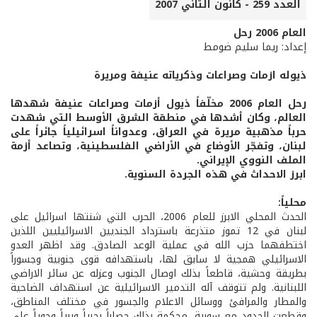
العدد 259 - كانون الثاني 2007
العام 2006 رحل
إعداد: ريما سليم ضومط
ذيوله ازمات وصراعات وذكرياته عنيفة ومريرة
رحل العام 2006 مخلّفاً ذيول أزمات وصراعات عنيفة شهدها
العالم، وكان أشدها في منطقة الشرق الأوسط التي شهدت
حرباً مذهبية مريرة في العراق، وعدواناً اسرائيلياً جائراً على
لبنان، وتفجّر الأوضاع في الأراضي الفلسطينية، وتصاعد أزمة
الملف النووي الإيراني.
ابرز الاحداث في هذه الجردة السنوية.
محلياً:
الحدث المحلي الابرز للعام 2006، الحرب التي شنتها اسرائيل على
لبنان في 12 تموز متذرعة باسترداد الجنديين الاسرائيليين اللذين
اختطفهما حزب الله في عملية الوعد الصادق. وقد اظهر العدو
الاسرائيلي همجية لا سابق لها، باستهدافه قوى جنوبية وجسوراً
بطريقة وحشية، قاطعاً بذلك اوصال الجنوب وعزله عن سائر الاراضي
اللبنانية. ولم تتوقف آله التدمير الاسرائيلية عن استهداف الضاحية
والمطار والمرافئ ووسائل الاعلام والجسور في مختلف المناطق،
وقطعت الحدود مع سورية، محكمة بذلك حصاراً بحرياً وبرياً وجوياً على