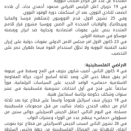
المتحدة عن عدد من مراكز الابحاث النووية.
في 19 حزيران اعلن الرئيس الايراني محمود أحمدي نجاد، أن بلاده
انضمت للنادي النووي، بعد ان استكملت دورة الوقود النووي.
وفي 25 تشرين الاول، قدم الاوروبيون (تمثلهم فرنسا والمانيا
وبريطانيا)، والولايات المتحدة الى الصين وروسيا مشروع قرار للامم
المتحدة ينص على عقوبات اقتصادية وتجارية ضد ايران ورفضته
موسكو في صيغته الاولى.
في 23 كانون الاول اقر مجلس الامن الدولي عقوبات دولية على إيران
تقيد التقنية النووية ولا تخوّل استخدام القوة فيما طهران تصر على
التخصيب.
الاراضي الفلسطينية:
في 4 كانون الثاني، أصيب شارون بنزيف في المخ وسقط في غيبوبة
لم يفق منها حتى الآن، وبعد ثلاثة أسابيع أحرزت حركة المقاومة
الاسلامية «حماس» الوافد الجديد على السياسات البرلمانية، فوزاً
ساحقاً على فتح في أول انتخابات تشريعية فلسطينية في عشر
سنوات وشكلت حكومة برئاسة اسماعيل هنية.
في 18 حزيران شنت اسرائيل هجوماً واسعاً على قطاع غزة بعد ثلاثة
ايام من خطف الجندي جلعاد شاليت من قبل مجموعات فلسطينية
مسلحة. في اليوم التالي، اعتقل الجيش الاسرئيلي حوالى ستين من
مسؤولي «حماس» بينهم عدد من الوزراء وعشرات النواب.
في 26 تشرين الثاني انسحب الجيش الاسرائيلي من قطاع غزة بموجب
اتفاق للتهدئة بين الفصائل الفلسطينية من جهة ورئيس السلطة