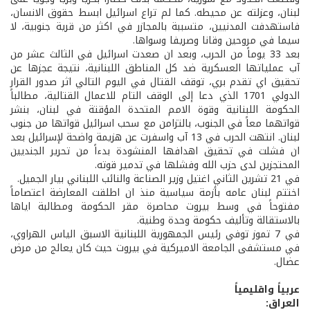
لبنان، وعزلته عن محيطه. كما لم تراع اسرائيل ابسط حقوق الانسان،
فاستهدفت المدنيين، متسببة بالمجازر في اكثر من قرية جنوبية، لا
سيما في مروحين وقانا وصريفا وسواها.
بعد 33 يوماً من الحرب، وبعد ان صعدت اسرائيل في الثالث عشر من
آب عملياتها العسكرية ضد كل المناطق اللبنانية، نتيجة عجزها عن
تحقيق اي تقدم بري، توقف القتال في اليوم التالي اثر صدور القرار
الدولي 1701 الذي دعا إلى الوقف التام للاعمال القتالية، مطالباً
الحكومة اللبنانية وقوة الامم المتحدة المؤقتة في لبنان، بنشر
قواتهما معاً في الجنوب، بالتزامن مع سحب اسرائيل قواتها من جنوب
لبنان. انتهت الحرب في 13 آب واسفرت عن هزيمة واضحة لإسرائيل بعد
ان فشلت في تحقيق اهدافها المنشودة بدءاً من تحرير الجنديين
المحتجزين لدى حزب الله وفشلها في تدمير قوته.
في 21 تشرين الثاني اغتيل وزير الصناعة والنائب اللبناني بيار الجميل.
اختتم لبنان عامه بأزمة سياسية منذ ان اطلقت المعارضة اعتصاماً
مفتوحاً في وسط بيروت محاصرة مقر الحكومة ومطالبة اياها
بالاستقالة وتأليف حكومة وحدة وطنية.
في 7 تموز توفي رئيس الجمهورية اللبنانية الاسبق الياس الهراوي،
في مستشفى الجامعة الاميركية في بيروت حيث كان يعالج من مرض
عضال.
عربياً واقليمياً
العراق: