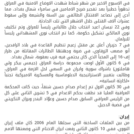
في الاسبوع الاخير من شهر شباط شهدت الاوضاع الامنية في العراق
تدهوراً خطيراً بعد تفجير ضريح الامامين في سامراء شمال بغداد، مما
أدى إلى تصاعد الاقتتال الطائفي بين السنة والشيعة وإلى سقوط
عشرات آلاف القتلى خلال الاشهر التي تلت الحادثة.
وفي 22 نيسان اعيد انتخاب جلال طالباني رئيساً للعراق وتم تكليف
نوري المالكي تشكيل حكومة، كما تم انتخاب نوري المشهداني رئيساً
للبرلمان.
في 7 حزيران أعلن عن مقتل زعيم تنظيم القاعدة في بلاد الرافدين،
أبو مصعب الزرقاوي، في ضربة وجهتها الطائرات المقاتلة من طراز
إف-16 إلى المخبأ الذي كان يحتمي فيه قرب بعقوبة، شمال بغداد.
في 6 كانون الأول اوصت مجموعة دراسة العراق (جيمس بيكر ولي
هاملتون) باشراك سورية وايران في السعي لحل الازمة في العراق،
وطالبت بتغيير الاستراتيجية الدبلوماسية والعسكرية الاميركية تجنباً
«لكارثة انسانية».
في 30 كانون الاول تم إعدام صدام حسين شنقاً، حيث كانت المحكمة
العراقية العليا قد نطقت بحكم الاعدام في 5 تشرين الثاني على كل
من الرئيس العراقي السابق صدام حسين وعوّاد البندر وبرزان التكريتي
في قضية الدجيل.
إيران
:
من بين الملفات الساخنة التي سجلها العام 2006 كان ملف إيران
النووي، ففي 10 كانون الثاني رفعت ايران الاختام التي وضعتها الامم