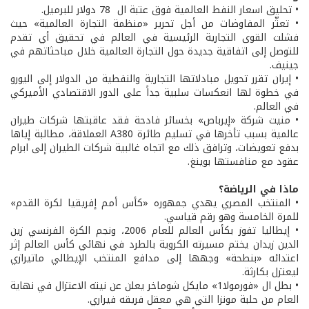
• تحليق اسعار النفط العالمية فوق عتبة ال 78 دولار للبرميل.
• تعثّر المفاوضات من أجل تحرير «منظمة التجارة العالمية» حيث
فشلت القوى التجارية الرئيسية في العالم في تحقيق أي تقدم
للتوصل إلى اتفاقية جديدة حول التجارة العالمية خلال مباحثاتهم في
جينيف.
• إيران تقرر تحويل مبادلاتها التجارية والنفطية من الدولار إلى اليورو
في خطوة لها انعكسات سلبية جداً على الدور الاقتصادي الأميركي
في العالم.
• منيت شركة «إيرباص» بخسائر فادحة فقد عاقبتها شركات طيران
عالمية بسبب تأخرها في تسليم طائرة A380 العملاقة، مطالبة إياها
بدفع تعويضات، وترافق ذلك مع اتجاه غالبية شركات الطيران إلى ابرام
عقود مع منافستها بوينغ.
ماذا في الرياضة؟
• المنتخب المصري يهدي جمهوره «كأس أمم إفريقيا لكرة القدم»
للمرة الخامسة وهو رقم قياسي.
• إيطاليا تفوز بكأس العالم للعام 2006، ونجم الكرة الفرنسي زين
الدين زيدان يختم مسيرته الكروية بالطرد في نهائي كأس العالم إثر
اعتدائه «بنطحة» وجهها إلى مدافع المنتخب الإيطالي ماتيرازي
ليعتزل بكارثة.
• بطل ال «فورمولا1» مايكل شوماخر يعلن عن نيته الاعتزال في نهاية
العام من حلبة مونزا التي هي معقل فريقه فيراري.