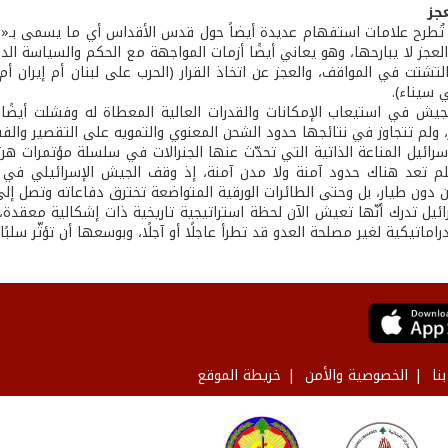
عجز
تُطرح علامات استفهام عديدة أيضاً حول قدس الأقداس أي ما يسمى بـ«ج
العجز لا يبارحها، وهو يعاني أيضًا أزمات المواجهة مع الحكم والسياسة الد
لتشتت في المواقف، والعجز عن اتخاذ القرار (الحرب على لبنان أم إيران أ
 سيناء).
يش في استيعاب الإمكانات والقدرات العالية المعطاة له وفشلت أيضًا 
ر، ولم تتجاوز في نتائجها حدود الشحن المعنوي والتمويه على التقصير وال
رائيل المناعة الذاتية التي تحدّث عنها الجنرالات في سلسلة مؤتمرات هرت
م تعد هناك حدود آمنة ولا مدن آمنة، إذ وقف الجيش الإسرائيلي في 
ن دون طيار، بل وحتى الطائرات الورقية المتواضعة تخترق دفاعاته وتصل إل
ئيل تدرك أنّها تعيش الآن لحظة استراتيجية تاريخية ذات إشكالية معقدة، خ
 دراماتيكية لغير مصلحة العدو قد تطرأ عاجلًا أو آجلًا، وبوسعها أن تؤثّر سل
نا
الخصوصية والأمن
خريطة الموقع