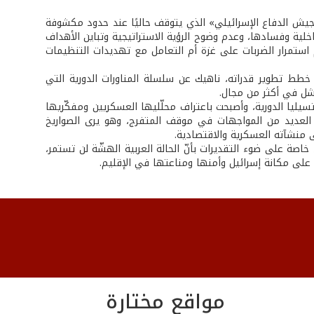
يش الدفاع الإسرائيلي» الذي يتوقف حاليًا عند حدود مكشوفة
اخلية وفسادها، وعدم وضوح الرؤية الاستراتيجية وتباين الأهداف
م استمرار الضربات على غزة أم التعامل مع تهديدات التنظيمات
خطط تطوير قدراته، ناهيك عن سلسلة المناورات الدورية التي
فشل في أكثر من مجال.
سيليا الدورية، وأصبحت باعتراف محلّليها العسكريين ومفكّريها
العديد من المواجهات في موقف المتفرج، وهو يرى الصواريخ
ى منشآته العسكرية والاقتصادية.
اصة على ضوء التقديرات بأنّ الحالة العربية الهشّة لن تستمر،
بًا على مكانة إسرائيل وأمنها ومناعتها في الإقليم.
مواقع مختارة