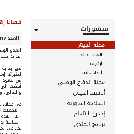
قضايا إق
منشورات
العدد 413 - تشرين الثاني 2019
مجلة الجيش
العدو الإس
العدد الحالي
إعداد: إحسا
أرشيف
في بداية 
أعداد خاصة
اعتبرته إس
من صعود ال
مجلة الدفاع الوطني
أفضت إلى «
أناشيد الجيش
والمالي، وت
السلامة المرورية
في مقابل هذ
- التخطيط ال
إحذروا الألغام
- بناء القوة
- سياسة ردع
برنامج الجندي
لكن في المق