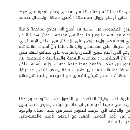
الأول. وهذا ما يُفسر خشيتها من الفوضى وعدم القدرة على ضبط
 اتفاق أوسلو وزوال تنسيقها الأمني معها، واحتمال تصاعد
ـروع الصهيوني من أساسه قد أصبح الآن بحاجةٍ لمراجعة كاملة
منسجمـة مع نفسهـا وغير منبـوذة في محيطها. ومثل هذا القبـول
اسـي ومجتمعـي وإيديولوجي على الإطلاق في الداخل الإسرائيلي.
م قدرتها على استكمــال ولاياتها، علمًا بأنّ أسباب الهشاشـة
و الذي اختار طريق التحدي والمزايدة على نتنياهو لجهة تبنّي
 لأنّ الاختلافات والصراعات النفعية والسياسية والشخصية بين
تدور بين هذه الحكومة ومعارضيها وحسب، وإنما أساسًا داخل
تسبها داخلها، مما يثير خلافات حادة يصعب تلافي عواقبها.
ويشهد على ذلك أنّ الاتفاقات الائتلافية تكلّف ما لا يقل عن 6.2 مليار شيكل سنويًا، منها 2.7 مليار شيكل للاتفاق مع الحريديم وتلبية شروطهم
عاجزة، لولا الولايات المتحدة، عن الحصول على مشروعية وجودها
يدة في محيط آخر. فاليونان بدلًا من تركيا، وقبرص منفذ بحري
ن، والذهاب الى أفريقيا للتلويح لمصر في ملف المياه. والوجود
 من الأمن القومي العربي مع الوجود الأمني والمعلوماتي
رات المائية.