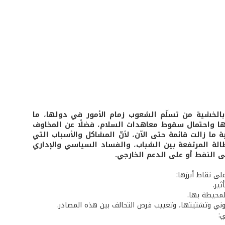
الخشية من تسلّم الشعوب زمام الأمور في دولها، ما
ودها واحتمال سقوط معاهدات السلام، فضلًا عن المخاوف
ة ما زالت قائمة حتى الآن، لأنّ المشاكل والأسباب التي
طالة المرتفعة بين الشباب، والفساد السياسي والإداري
لى النفط أو على الدعم الخارجي.
ى نقاط أبرزها:
ير.
لمحيطة بها.
وني وتشتيتها، وتغييب فرص التحالف بين هذه المصادر.
: