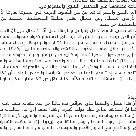
 وجودها وتوسعها غير القانوني.
عة مجتمعها على الصعيدَين البنيوي والديموغرافي.
دائم بالقلق والخطر الداهم من قبل الشعوب العربية التي تعتبرها عدوها 
لأراضي المحتلة، ومن احتمال انهيار السلطة الفلسطينية المنبثقة عن
لفلسطينية من جديد.
لك، يتفـق الجميع داخل إسرائيل وخارجها على أنّه لا جدال حول أنّ المش
أمر الذي يرتبط بقـدرة الكيان الذاتية على الاستمرار كدولةٍ مقبـولـة و
 من قبل المحيط، بحاجةٍ إلى شروط وتنازلات لا يتوافر حولهـا إجمــاع سي
أمر من خـلال تعاقـب الحكومات الهشـّة والمتخاصمـة ما بين أركانها، وعد
د إلى عدم دخول شخصيات ذات إشكالية مثل ليبرمان وحزبه الحكومة فقط، وه
ن الأكثر تطرفًا، مما ترك آثارًا سلبية واضحة على منظومة السلطة، وإنما
ة لدرجة يصعب التوفيق في ما بينها. وبالتالي، فالمعركة الفعلية لا 
ؤتلفة فيها، إذ تنعدم المعايير بخصوص قدراتها والحصص الواجب أن تك
يدة
 أنّ هذا يحصل، والضغط على إسرائيل يتم حاليًا من عدة جهات، بحيث باتت 
ا أنّ احتلالها يعاني عزلة دولية كبيرة، ولهذا سعت إلى بناء تحالفات جد
قان ساحة دبلوماسية واستخباراتية عوضًا عن المتوسط والشرق الأوسط الراه
ئة، مثل جنوب السودان ومن قبلها في إريتريا، إشارة مهمة للاقتراب
ي الإسرائيلي في البحرين الأحمر والمتوسط، وبالقرب من قناة السويس والمم