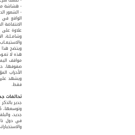
- ضعف شرعية
- هشاشة منا
- الشعور ال
الواقع في ا
الانتفاضة ا
علاوة على ذ
وشامـلـة، ال
والاستيعـاب
ويتضح هذا ال
هذه لا تعـو
مواقف اليمي
صفوفها، حاد
الأحزاب الم
فقط.
تحالفات جد
جدير بالذكر
وتوسعها، كم
جديد، والبل
في دول ناش
والاستخبارات