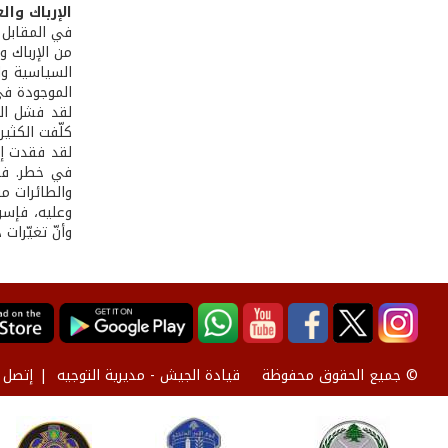
الإرباك وال
في المقابل 
من الإرباك و
السياسية وا
الموجودة في
لقد فشل الج
كلّفت الكثي
لقد فقدت إس
في خطر. فل
والطائرات م
وعليه، فإسرا
وأنّ تغيّرات
قيادة الجيش - مديرية التوجيه
إتصل ب
© جميع الحقوق محفوظة