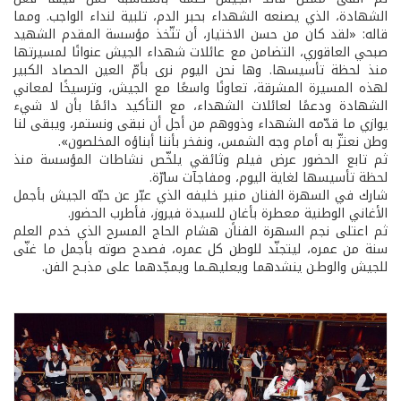
الشهادة، الذي يصنعه الشهداء بحبر الدم، تلبية لنداء الواجب. ومما
قاله: «لقد كان من حسن الاختيار، أن تتّخذ مؤسسة المقدم الشهيد
صبحي العاقوري، التضامن مع عائلات شهداء الجيش عنوانًا لمسيرتها
منذ لحظة تأسيسها. وها نحن اليوم نرى بأمّ العين الحصاد الكبير
لهذه المسيرة المشرقة، تعاونًا واسعًا مع الجيش، وترسيخًا لمعاني
الشهادة ودعمًا لعائلات الشهداء، مع التأكيد دائمًا بأن لا شيء
يوازي ما قدّمه الشهداء وذووهم من أجل أن نبقى ونستمر، ويبقى لنا
وطن نعتزّ به أمام وجه الشمس، ونفخر بأننا أبناؤه المخلصون».
ثم تابع الحضور عرض فيلم وثائقي يلخّص نشاطات المؤسسة منذ
لحظة تأسيسها لغاية اليوم، ومفاجآت سارّة.
شارك في السهرة الفنان منير خليفه الذي عبّر عن حبّه الجيش بأجمل
الأغاني الوطنية معطرة بأغانٍ للسيدة فيروز، فأطرب الحضور.
ثم اعتلى نجم السهرة الفنان هشام الحاج المسرح الذي خدم العلم
سنة من عمره، ليتجنّد للوطن كل عمره، فصدح صوته بأجمل ما غنّى
للجيش والوطـن ينشدهما ويعليهـما ويمجّدهما على مذبـح الفن.