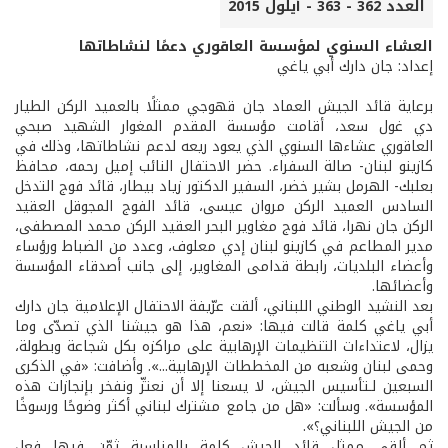
العدد 362 - 363 - أيلول 2015
العشاء السنوي لمؤسسة العاقوري دعمًا لنشاطاتها
إعداد: جان دارك أبي ياغي
برعاية قائد الجيش العماد جان قهوجي ممثلًا بالعميد الركن الطيار
دي غول سعد، أقامت مؤسسة المقدم المغوار الشهيد صبحي
العاقوري عشاءها السنوي الذي يعود ريعه لدعم نشاطاتها، وذلك في
كازينو لبنان- صالة السفراء. حضر الاحتفال النائب إميل رحمه، محافظ
بعلبك- الهرمل بشير خضر، السفير الدكتور زياد بيطار، قائد فوج التدخل
السادس العميد الركن مروان عيسى، قائد الفوج المجوقل العقيد
الركن جان نهرا، قائد فوج مغاوير البحر العقيد الركن محمد المصطفى،
مدير المطاعم في كازينو لبنان إدي معلوف، وعدد من الضباط ورؤساء
وأعضاء البلديات، رابطة قدامى المغاوير، إلى جانب أصدقاء المؤسسة
وأعضائها.
بعد النشيد الوطني اللبناني، ألقت عرّيفة الاحتفال الإعلامية جان دارك
أبي ياغي كلمة قالت فيها: «نعم، هذا هو جيشنا الذي تصدّى وما
يزال، لاعتداءات التنظيمات الإرهابية على مراكزه بكل شجاعة وبطولة،
وحمى لبنان وشعبه من المخططات الإرهابية...». وأضافت: «في الذكرى
السبعين لـتأسيس الجيش، لا يسعنا إلا أن نعتزّ ونفخر بإنجازات هذه
المؤسسة». وسألت: «هل من جامع مشترك لبناني أكثر وضوحًا ورسوخًا
من الجيش اللبناني؟».
ثم ألقى ممثل قائد الجيش كلمة بالمناسبة ثمّن فيها فعل