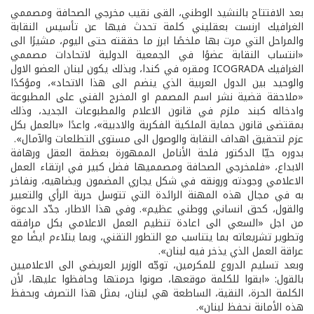
بعد الافتتاح بالنشيد الوطني، القى نقيب مخرجي الصحافة ومصممي
الغرافيك ارنست بعقليني كلمة تحدث فيها عن تأسيس النقابة
والمراحل التي مرت بها ملخصًا ابرز ما حققته حتى اليوم، مشيرًا الى
«انتساب النقابة عضوًا في الجمعية الدولية لاتحادات مصممي
الغرافيك ICOGRADA ومقره في كندا، وبذلك يكون لبنان العضو الاول
والوحيد بين الدول العربية الذي ينضم الى هذا الاتحاد»، ومؤكدًا
«ملاحقة قضية نشر اسم المصمم او المخرج الفني على المطبوعة
وادخاله كبند ملزم في قانون الاعلام والمطبوعات الجديد، وذلك
بمقتضى قانون حماية الملكية الفكرية والادبية»، واعدًا «بالعمل بكل
عزم لتحقيق اهداف النقابة والوصول الى مستوى التطلعات والآمال».
بدوره حيّا الدكتور فلحة الأنامل الممهورة بعظمة العقل ورهافة
الابداع، «فلمخرجي الصحافة ومصمميها فضل كبير في ارتقاء العمل
الاعلامي وجودته ورونقه في شكل يجاري المضمون ويضاهيه، ونفاخر
به في مجال هذه المهنة الرائدة التي تتوسل حرية الرأي والتعبير
والقول، كحق انساني ووطني عظيم». وفي هذا الاطار، جدّد الدعوة
من اجل «السعي الى اعادة تنظيم العمل الاعلامي بكل مرافقه
وتطوير تشريعاته بما يتناسب مع التطور التقني، وبما يتلاءم ايضًا مع
عراقة العمل الذي يذخر فيه لبنان».
وبعد تسليم الدروع للمكرمين، توجّه الوزير العريضي الى الاعلاميين
بالقول: «ابقوا للكلمة موقعها، صونوا حرمتها وحافظوا عليها، لأن
الكلمة الحرة، النقية، الساطعة هي لبنان، بمثل هذا التصرف وبحفظ
هذه الأمانة نحفظ لبنان».