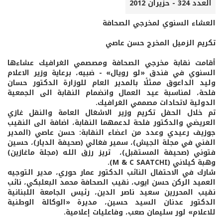
العدد 324 - حزيران 2012
العشاء السنوي لمخرجي الصحافة
تكريم الزميل المخرج حسن عاصي
أقامت نقابة مخرجي الصحافة ومصصمي الغرافيك عشاءها
السنوي في فندق «لو رويال» - ضبيه، برعاية وزير الاعلام
وليد الداعوق ممثلًا بالمدير العام للوزارة الدكتور حسان
فلحة، لمناسبة عيد العمال وانضمام النقابة الى الجمعية
الدولية لاتحادات مصممي الغرافيك.
تم خلال الحفل تكريم وزير الاشغال العامة والنقل غازي
العريضي والدكتور فلحة لدعمهما النقابة، اضافة الى النقيب
جوزيف رعيدي وعدد من اعضاء النقابة: حسن عاصي (المدير
الفني في مجلة الجيش)، سمير فغالي (صحيفة الديار)، حسين
فتوني (صحيفة المستقبل)، تريز رزق اللـه (مجلة ماغازين)
وهبة كيلاني (M & C SAATCHI).
شارك في الاحتفال النائب الدكتور عمار حوري، مدير التوجيه
العميد الركن حسن ايوب، نقيب الصحافة محمد البعلبكي، نائب
نقيب المحررين سعيد ناصر الدين، رئيس الجامعة اللبنانية
الدكتور عدنان السيد حسين، مديرة «الوكالة الوطنية
للاعلام» لور سليمان صعب، وفاعليات إعلامية.