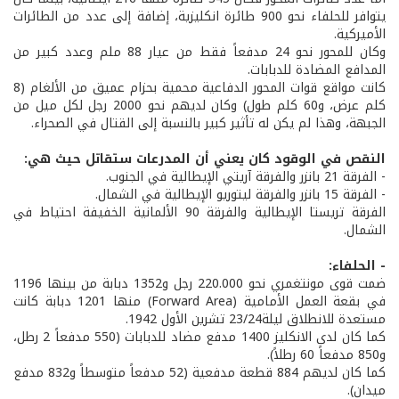
يتوافر للحلفاء نحو 900 طائرة انكليزية، إضافة إلى عدد من الطائرات
الأميركية.
وكان للمحور نحو 24 مدفعاً فقط من عيار 88 ملم وعدد كبير من
المدافع المضادة للدبابات.
كانت مواقع قوات المحور الدفاعية محمية بحزام عميق من الألغام (8
كلم عرض، و60 كلم طول) وكان لديهم نحو 2000 رجل لكل ميل من
الجبهة، وهذا لم يكن له تأثير كبير بالنسبة إلى القتال في الصحراء.
النقص في الوقود كان يعني أن المدرعات ستقاتل حيث هي:
- الفرقة 21 بانزر والفرقة آريتي الإيطالية في الجنوب.
- الفرقة 15 بانزر والفرقة ليتوريو الإيطالية في الشمال.
الفرقة تريستا الإيطالية والفرقة 90 الألمانية الخفيفة احتياط في
الشمال.
- الحلفاء:
ضمت قوى مونتغمري نحو 220.000 رجل و1352 دبابة من بينها 1196
في بقعة العمل الأمامية (Forward Area) منها 1201 دبابة كانت
مستعدة للانطلاق ليلة23/24 تشرين الأول 1942.
كما كان لدى الانكليز 1400 مدفع مضاد للدبابات (550 مدفعاً 2 رطل،
و850 مدفعاً 60 رطلاً).
كما كان لديهم 884 قطعة مدفعية (52 مدفعاً متوسطاً و832 مدفع
ميدان).