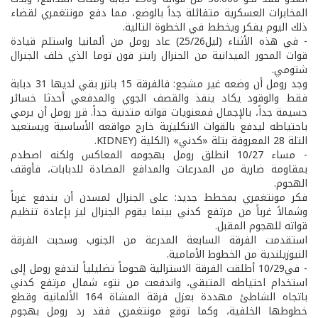
المخابرات العسكرية متفائلة جداً بالوضع، مما دفع مونتغمري لقضاء
ذلك اليوم يفكر ويخطط في الخطوة التالية.
- في هذه الأثناء (ليل25/26) عاد رومل من ألمانيا واستلم قيادة
قوات المحور الميدانية من الجنرال رايتر فون توما الذي خلف الجنرال
شتومي.
وجد رومل أن وضعه غير مشجع: فالفرقة 15 بانزر بقي لديها 31 دبابة
فقط والوقود يكاد ينفذ والقصف الجوي والمدفعي أحدثا خسائر
جسيمة جداً، بالإجمال فمعنويات قواته متدنية جداً. قرر رومل أن يرمي
باحتياطه ليدفع بالقوات الانكليزية خارج مواقعه الأساسية ويستعيد
التلة 28 المعروفة بتلة «كدني» (الكلية (KIDNEY.
- مساء 10/27 انطلق رومل بهجومه المعاكس ولكنه اصطدم
بمقاومة ضارية من المدرعات والمدافع المضادة للدبابات، فأوقف
الهجوم.
فكر مونتغمري بمخطط جديد: على الجنرال لمسدن أن يندفع غرباً
وشمالاً غرباً من مرتفع كدني بينما يقوم الجنرال ليز بإعادة تنظيم
قواته للهجوم المقبل.
استقدمت الفرقة السابعة المدرعة من الجنوب وسحبت الفرقة
النيوزيلندية من الخطوط الأمامية.
- في10/29 أطلقت الفرقة الاسترالية هجوماً تضليلياً لتدفع رومل إلى
استخدام احتياطه المتبقي، واندفعت من نتوء شمال مرتفع كدني
باتجاه الشاطئ مهددة بعزل فرقة المشاة 164 الألمانية وقطع
خطوطها الخلفية، وكما توقع مونتغمري فقد رد رومل بهجوم