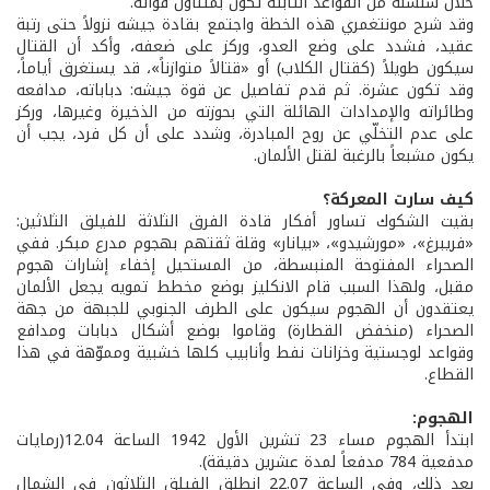
خلال سلسلة من القواعد الثابتة تكون بمتناول قواته.
وقد شرح مونتغمري هذه الخطة واجتمع بقادة جيشه نزولاً حتى رتبة
عقيد، فشدد على وضع العدو، وركز على ضعفه، وأكد أن القتال
سيكون طويلاً (كقتال الكلاب) أو «قتالاً متوازناً»، قد يستغرق أياماً،
وقد تكون عشرة. ثم قدم تفاصيل عن قوة جيشه: دباباته، مدافعه
وطائراته والإمدادات الهائلة التي بحوزته من الذخيرة وغيرها، وركز
على عدم التخلّي عن روح المبادرة، وشدد على أن كل فرد، يجب أن
يكون مشبعاً بالرغبة لقتل الألمان.
كيف سارت المعركة؟
بقيت الشكوك تساور أفكار قادة الفرق الثلاثة للفيلق الثلاثين:
«فريبرغ»، «مورشيدو»، «بيانار» وقلة ثقتهم بهجوم مدرع مبكر. ففي
الصحراء المفتوحة المنبسطة، من المستحيل إخفاء إشارات هجوم
مقبل، ولهذا السبب قام الانكليز بوضع مخطط تمويه يجعل الألمان
يعتقدون أن الهجوم سيكون على الطرف الجنوبي للجبهة من جهة
الصحراء (منخفض القطارة) وقاموا بوضع أشكال دبابات ومدافع
وقواعد لوجستية وخزانات نفط وأنابيب كلها خشبية ومموّهة في هذا
القطاع.
الهجوم:
ابتدأ الهجوم مساء 23 تشرين الأول 1942 الساعة 12.04(رمايات
مدفعية 784 مدفعاً لمدة عشرين دقيقة).
بعد ذلك، وفي الساعة 22.07 انطلق الفيلق الثلاثون في الشمال