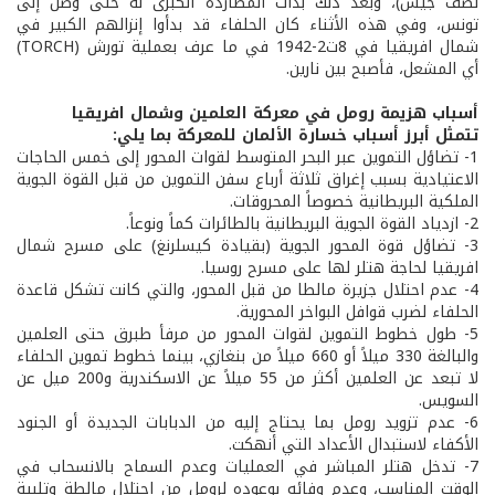
نصف جيش)، وبعد ذلك بدأت المطاردة الكبرى له حتى وصل إلى
تونس، وفي هذه الأثناء كان الحلفاء قد بدأوا إنزالهم الكبير في
شمال افريقيا في 8ت2-1942 في ما عرف بعملية تورش (TORCH)
أي المشعل، فأصبح بين نارين.
أسباب هزيمة رومل في معركة العلمين وشمال افريقيا
تتمثل أبرز أسباب خسارة الألمان للمعركة بما يلي:
1- تضاؤل التموين عبر البحر المتوسط لقوات المحور إلى خمس الحاجات
الاعتيادية بسبب إغراق ثلاثة أرباع سفن التموين من قبل القوة الجوية
الملكية البريطانية خصوصاً المحروقات.
2- ازدياد القوة الجوية البريطانية بالطائرات كماً ونوعاً.
3- تضاؤل قوة المحور الجوية (بقيادة كيسلرنغ) على مسرح شمال
افريقيا لحاجة هتلر لها على مسرح روسيا.
4- عدم احتلال جزيرة مالطا من قبل المحور، والتي كانت تشكل قاعدة
الحلفاء لضرب قوافل البواخر المحورية.
5- طول خطوط التموين لقوات المحور من مرفأ طبرق حتى العلمين
والبالغة 330 ميلاً أو 660 ميلاً من بنغازي، بينما خطوط تموين الحلفاء
لا تبعد عن العلمين أكثر من 55 ميلاً عن الاسكندرية و200 ميل عن
السويس.
6- عدم تزويد رومل بما يحتاج إليه من الدبابات الجديدة أو الجنود
الأكفاء لاستبدال الأعداد التي أنهكت.
7- تدخل هتلر المباشر في العمليات وعدم السماح بالانسحاب في
الوقت المناسب، وعدم وفائه بوعوده لرومل من احتلال مالطة وتلبية