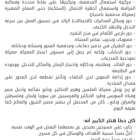
- مركزية استعمال المدفعية، وتركيزها على نقاط محددة وفعالية
المراقبة واستعمال أجهزة الاتصال (السلكية) حتى المفارز الصغيرة
(معركة مدفعية بامتياز).
- دور وسائل المخابرات (الاتصالات) الرائد في تنسيق العمل بين سرعة
التدخل والجهد الكثيف.
- دور نازعي الألغام في فتح الثغرة.
- معنويات وتدريب عناصر المشاة.
- دور الطيران في تدمير دفاعات ومدفعية المحور ومشاته ودباباته.
- دور الدبابات، ولكنه لم يصل إلى مستوى اعتبار المعركة معركة
نموذجية للمدرعات.
- دور القائد، وصلابته، وذكاؤه واختيار الزمان والمكان للتدخل، ووجوده
في الطليعة.
- دور إدامة التموين لدى الحلفاء، وتأثير تقطعه لدى المحور على
فقدان المبادرة.
لو ربح رومل معركة العلمين وهزم الانكليز، وتابع تقدّمه واحتل مصر
وقناة السويس وطرد الانكليز والفرنسيين من سوريا ولبنان وفلسطين
والعراق وتابع... كان من المحتمل أن يتغير مصير الشرق والعالم كما
نعرفه اليوم.
كان خطأ هتلر الكبير أنه:
- حارب على مسرحين بعيدين عن بعضهما البعض في الوقت نفسه.
- أخلّ بمبدأ نسبية الأهداف والوسائل في كل مسرح.
- افتقد مبدأ حرية العمل.