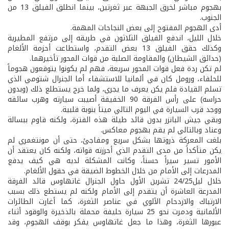
بهجوم مباشر لخرق الجبهة عبر ثغرتين، بينما انطلق الفيلق 13 من
الجنوب.
أدى الهجوم المفتوح إلى بعض النجاحات المهمة.
خلال الليل، اندفع الفيلق الثلاثون في طريقه إلى مرتفع المطيرية
وكذلك حقق الفيلق 13 بعض التقدم، واستطاعت أحزمة الألغام
(حدائق الشيطان) والمقاومة الصلبة من قوات المحور تأخيرهما.
لم تكن ردة فعل قوات المحور سريعة، فهم لم يكونوا يتوقعون هجوماً
للحلفاء، ورومل كان في ألمانيا للاستشفاء أما الجنرال شتومي الذي
تسلم القيادة فلم يكن يعرف ما يجري، ولما خرج يستطلع ذلك (وبدون
حراسه) على رأس الفرقة 90 الخفيفة أصيبت سيارته وهرب سائقه
ووجد قرب السيارة في اليوم التالي ميتاً بنوبة قلبية.
وبقي جيش البانزر بدون قائد طيلة هذه الفترة، ولكنه قاوم ببسالة
وعناد وبالتالي لم يقم بهجوم معاكس.
بلغت المعركة ذروتها بشكل سريع ومفاجئ، حتى أن مونتغمري لم
يكن متأكداً من مدى التقدم الذي أحرزته قواته، ولكنه كان يعتقد أن
الأمور تسير سيراً حسناً، وكانت المشكلة لديه هي كيف يدفع
المدرعات إلى الأمام من خلال الخطوط الضيقة في حقول الألغام.
خلال ليل24/25 تشرين الأول حاول الجنرال غاتهاوس قائد الفرقة
المدرعة العاشرة أن يتقدم إلى الأمام ولكنه لم يستطع ذلك بسبب
الارتباك والازدحام الآلوي في عناصر الثغرة، كما أغارت الطائرات
الألمانية ودمرت نحو 25 سيارة حليفة محملة بالذخيرة والوقود أثناء
عبورها الثغرة، وهذا ما جعل غاتهاوس يفكر بوقف الهجوم، وقد