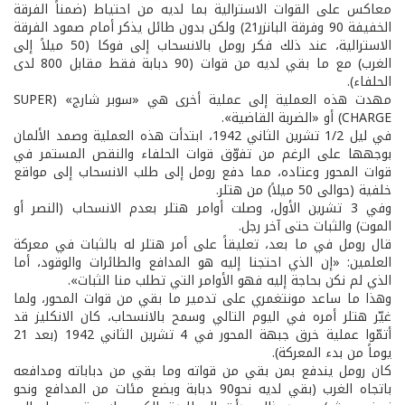
معاكس على القوات الاسترالية بما لديه من احتياط (ضمناً الفرقة
الخفيفة 90 وفرقة البانزر21) ولكن بدون طائل يذكر أمام صمود الفرقة
الاسترالية، عند ذلك فكر رومل بالانسحاب إلى فوكا (50 ميلاً إلى
الغرب) مع ما بقي لديه من قوات (90 دبابة فقط مقابل 800 لدى
الحلفاء).
مهدت هذه العملية إلى عملية أخرى هي «سوبر شارج» (SUPER
CHARGE) أو «الضربة القاضية».
في ليل 1/2 تشرين الثاني 1942، ابتدأت هذه العملية وصمد الألمان
بوجهها على الرغم من تفوّق قوات الحلفاء والنقص المستمر في
قوات المحور وعتاده، مما دفع رومل إلى طلب الانسحاب إلى مواقع
خلفية (حوالى 50 ميلاً) من هتلر.
وفي 3 تشرين الأول، وصلت أوامر هتلر بعدم الانسحاب (النصر أو
الموت) والثبات حتى آخر رجل.
قال رومل في ما بعد، تعليقاً على أمر هتلر له بالثبات في معركة
العلمين: «إن الذي احتجنا إليه هو المدافع والطائرات والوقود، أما
الذي لم نكن بحاجة إليه فهو الأوامر التي تطلب منا الثبات».
وهذا ما ساعد مونتغمري على تدمير ما بقي من قوات المحور، ولما
غيّر هتلر أمره في اليوم التالي وسمح بالانسحاب، كان الانكليز قد
أتمّوا عملية خرق جبهة المحور في 4 تشرين الثاني 1942 (بعد 21
يوماً من بدء المعركة).
كان رومل يندفع بمن بقي من قواته وما بقي من دباباته ومدافعه
باتجاه الغرب (بقي لديه نحو90 دبابة وبضع مئات من المدافع ونحو