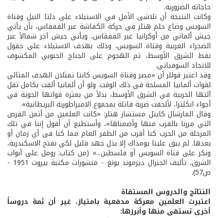
حاجاته الضرورية.
وكانت النتيجة أن تلاشى الأمل في الاستيلاء على دلتا النيل وقناة
السويس وضاع حلم هتلر في حركة الكماشة عبر القفقاس، بأن يأتي
جيش ألماني من أوكرانيا عبر القفقاس، ويأتي جيش آخر شمالاً عبر
الصحراء الغربية وقناة السويس، وذلك بهدف الاستيلاء على حقول
نفط الشرق الأوسط، ثم الهجوم على الجناح الجنوبي المكشوف
للاتحاد السوفياتي.
وقد اعتبر فوللر أن «مصر وقناة السويس كانتا تمثلان الهدف المثالي
لقوات ألمانيا المسلحة في ذلك الوقت. ولو أن ألمانيا ألقت بكامل ثقل
آلتها الحربية في الشرق الأوسط، بدلاً من بعثرة قواتها الجوية في
أجواء انكلترا، لألحقت ضربة قاتلة بمجموع الامبراطورية البريطانية».
وقال المارشال كايتل مستشار هتلر: «كانت العلمين من أثمن الفرص
التي مررنا بالقرب منها وأضعناها»، وأستطيع أن أقول إننا في تلك
المرحلة من الحرب كنا أقرب من الظفر العام مما كنا في أي زمان أو
بعدها. لم يبق علينا يومذاك إلا بذل جهد قليل لكي نفتح الاسكندرية،
ونكر على قناة السويس أو فلسطين...» (من كتاب: رومل على أبواب
الشرق، تأليف الجنرال ديزموند يونغ - منشورات مكتبة بيروت 1951 -
ص57).
النتائج والدروس المستقاة
اعتبرت العلمين معركة مدفعية بامتياز، غير أن ثمة دروساً
أخرى تستقى منها وأبرزها: