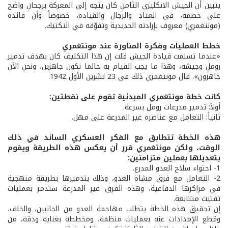
يتبين أن الجيش الانكليزي الثامن كان يتجه إلى المعركة برجحان واضح
على خصمه، في العتاد والرجال والقيادة، خصوصاً وأن قائده
(مونتغمري) معروف بإرادته الحديدية وتفوّقه في التكتيك.
خطط العمليات وفكرة المناورة عند مونتغمري
«عندما تسلمت قيادة الجيش قلت إن هذا التكليف كان بهدف تدمير
رومل وجيشه، وهذا ما يجب القيام به حالما نكون جاهزين، ونحن الآن
جاهزون». قال مونتغمري ذلك في 23 تشرين الأول 1942.
كانت خطة مونتغمري المبدئية تقوم على نقطتين:
أولاً: تدمير مدرعات رومل بسرعة.
ثانياً: التعامل مع عناصره غير المدرعة على مهل.
هذه الخطة تتطابق مع الفكر العسكري السائد في ذلك
الوقت، ولكن مونتغمري قرر أن يعكس هذه الطريقة ويقوم
بتعديلها بعملين متزامنين:
1- احتواء سلاح العدو المدرع.
2- التعامل مع فرق مشاة العدو، وذلك بتدميرها بطريقة منهجية
في مراكزها الدفاعية، وهذه الفرق غير المدرعة ستدمر بعمليات
تفتيت متتابعة.
إن تحقيق هذه الخطة يتطلب مهاجمة العدو من الجانبين، والخلف،
وقطع الإمدادات عنه بعمليات منظمة، ومخططة بعناية ودقة، من