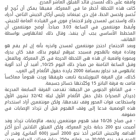
وافقه على ذلك لمسدن قائد الفيلق العاشر المدرع.
كانت هذه اللحظة أخطر ما في المعركة، ففيها يمكن أن تُربح أو
تُخسر. ولحسن الحظ، فإن دي غينغاند رئيس أركان الجيش الثامن، أدرك
ذلك واستدعى لمسدن وليز لاجتماع فوري في القيادة العامة للجيش،
وأيقظ مونتغمري في الساعة 3.03 صباحاً. أوضح مونتغمري أن
المخطط الأساسي يجب أن ينفذ، وقال ذلك لغاتهاوس بواسطة
الهاتف.
وبعد الاجتماع احتجز مونتغمري لمسدن وانذره بأنه إن لم يقم هو
وقادة فرقه بالهجوم فسيجد غيرهم ليقوم بذلك. فقد كان يدرك
وبصورة واقعية ان هذه هي اللحظة الحرجة في كل المعركة. وبالفعل،
وقبل الساعة الثامنة من صباح ذلك اليوم 10/25, أفيد أن أحد ألوية
غاتهوس قد تجاوز بمسافة 2000 ياردة حقول الألغام إلى الغرب.
كذلك، فإن الفرقة النيوزيلندية تابعت طريقها وردت هجوماً معاكساً
قامت به فرقة البانزر 15 وكبّدتها خسائر جسيمة.
- في القاطع الجنوبي من الجبهة: تقدمت الفرقة السابعة المدرعة
(جرذان الصحراء) خلال حقل الألغام الأول ليلة 32/42 تشرين الأول
واستطاعت قوات المحور وقف تقدمها، ولكن مونتغمري أراد استخدام
هذه الوضعية فدعا إلى وقف الهجوم قبل أن تزداد الإصابات في
صفوفه.
- في صباح 10/26 فقد هجوم مونتغمري زخمه، فالإصابات تزداد وقد
أصبحت نحو 200 دبابة خارج المعركة، ولكن الفيلق الثلاثين أحرز أكثر
أهدافه. والجيش الثامن أخذ نحو 2000 أسير (600 ألماني)، وقدر أن
العدو فقد نحو 30.000 من قواته و250 دبابة ومئات المدافع، وبدت