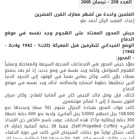
العدد 238 - نيسان 2005
العلمين واحدة من أشهر معارك القرن العشرين
إعداد: العقيد الركن أحمد علو
جيـش المحـور المعتـاد على الهجـوم وجد نفسه في موقع
الدفاع
الوضع الميداني للطرفين قبل المعركة (23ت1 - 1942 و4ت2 -
1942)
- المحور:
تعوّد جيش المحور على الاندفاعات المدرعة السريعة والمفاجئة وعملياً
الهجوم المتواصل، ولكنه وجد نفسه في وضع جديد، إذ لم يعد يتمتع
بغطاء جوّي كاف، وكان يعاني نقصاً في الوقود إلى الحدود الدنيا
التي تتطلبها خطوط انتشاره واتصالاته، لذلك وجد نفسه في موضع
الدفاع.
كذلك، فإن رومل قائد الجيش كان في ألمانيا للعلاج، وكان ميزان
القوى بنسبة 2 إلى 1 لصالح مونتغمري.
كانت قوات المحور بقيادة الجنرال شتوم (56 سنة) وعديدها نحو
108.000 رجل (منهم 53000 رجل ألماني)، ولديه نحو 600 دبابة (منها
300 دبابة إيطالية م13). هذه الدبابات عرفت باسم «الكفن ذي الارتداد
الذاتي» (Self-Propelled Coffin)، فقط 38 دبابة ألمانية (مارك 4)
كانت تشكل توازناً مع دبابات الشيرمان التي كانت في حوزة الحلفاء.
أما عدد طائرات المحور فكان 345 طائرة منها 216 ايطالية، بينما كان