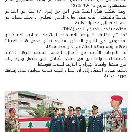
استشهدوا بتاريخ 13 /10 /1990،
وقد تمكنت هذه اللجنة حتى الآن من إخراج 17 جثة من المدافن
الخاصة بالشهداء قرب مبنى وزارة الدفاع الوطني، وأرسلت عينات من
هذه الجثث الى مختبرات طبية
مختصة بفحص الحمض النووي(DNA).
كما تم تكليف الشرطة العسكرية استدعاء عائلات العسكريين
المفقودين في التاريخ المذكور لمقارنة نتائج فحص هذه العينات
معهم، وتسليمهم الجثث في حال مطابقتها.
أما المرحلة الثانية من أعمال اللجنة، فسيتم فيها تكثيف
الاستقصاءات والتدقيق في جميع الأماكن التي يحتمل وجود رفات
أخرى فيها، واتخاذ الإجراءات اللازمة لتحديد هويتها.
وتشير قيادة الجيش إلى أن أعمال البحث سوف تتواصل حتى إنجازها
بصورة نهائية.