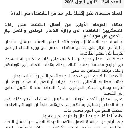
العدد 246 - كانون الأول 2005
العماد سليمان يضع إكليلاً على مدافن الشهداء في اليرزة
انتهاء المرحلة الأولى من أعمال الكشف على رفات
العسكريين الشهداء في وزارة الدفاع الوطني والعمل جارٍ
للتحقق من هوياتهم
لمناسبة عيد الاستقلال، وضع قائد الجيش العماد ميشال سليمان
إكليلاً من الزهر على مدافن شهداء الجيش في وزارة الدفاع الوطني
تكريماً لأرواحهم الطاهرة،
حيث كانت الاعمال قد بوشرت للكشف على رفات عسكريين استشهدوا
في تواريخ مختلفة ودفنوا هناك، وذلك بهدف التعرف إلى هوياتهم
وإعادة ترتيب المدافن بما يليق
بالتضحيات الكبيرة التي قدموها، وبدمائهم التي روت تراب الوطن.
وعقب مطالبة الأهالي بتحديد هويات أبنائهم الشهداء، وبعد أن
تناولت وسائل الإعلام الموضوع، بادرت القيادة منذ 8 تشرين الثاني
إلى الكشف
على المدافن لتحديد هويات العسكريين الشهداء الذين دفنوا في
وزارة الدفاع، وتسليم رفاتهم إلى ذويهم، علماً ان الوسائل العلمية
الحديثة المتوافرة اليوم تسمح بذلك
خلافاً لما كانت عليه الحال والظروف حين دفنوا.
وبعد أيام من مباشرة العمل، انتهت المرحلة الأولى من أعمال اللجنة
المكلفة من قبل قيادة الجيش الكشف عن رفات العسكريين الذين