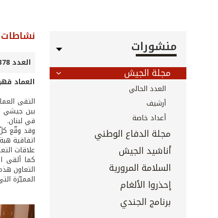
نشاطات ا
منشورات
العدد 378 - كانون الأول 2016
مجلة الجيش
العماد قهوج
العدد الحالي
أرشيف
بين جيشي ال
أعداد خاصة
في لبنان.
مجلة الدفاع الوطني
اتفاقية هبة 
أناشيد الجيش
علاقات التعا
السلامة المرورية
التعاون هذه 
المميّزة التي
إحذروا الألغام
برنامج الجندي