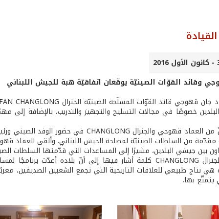
لقيادة
ي وقائد القوّات الصينيّة يوقّعان اتفاقيّة هبة للجيش اللبناني
بلدين خصوصًا في مجالات التسليح والتجهيز والتدريب، بالإضافة إلى مهمّا
وقد وقّع كلّ من العماد قهوجي والجنرال GLONG
مقدّمة من السلطات الصينيّة لمصلحة الجيش اللبناني. وألقى العماد قهوجي
ون بين جيشي البلدين، مشيرًا إلى المساعدات التي قدّمتها السلطات الصيني
كما ألقى الجنرال CHANGLONG كلمة أشار فيها إلى أنّ بلاده أعدّت
هي نتاج طبيعي للعلاقات التاريخية التي تجمع الشعبين الصديقين، معربًا ع
 يتمتّع بها.