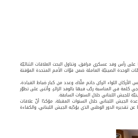
التقى العماد جان قهوجي قائد القوّات المسلّحة الصينيّة الجنرال FAN CHANGLONG على رأس وفد عسكري مرافق، وتناول البحث العلاقات الثنائيّة
ت الوحدة الصينيّة العاملة ضمن قوّات الأمم المتحدة المؤقتة
CHAN في حضور الوفد الصيني ورئيس الأركان اللواء الركن حاتم ملّاك وعدد من كبار ضباط القيادة،
 كلمة في المناسبة رحّب فيها بالوفد الزائر، وأثنى على تطوّر
ّة للجيش اللبناني خلال السنوات السابقة.
 برنامجًا لمساعدة الجيش اللبناني خلال السنوات المقبلة، مؤكدًا أنّ علاقات
ن تقديره الدور الوطني الذي يؤدّيه الجيش اللبناني، والكفاءة