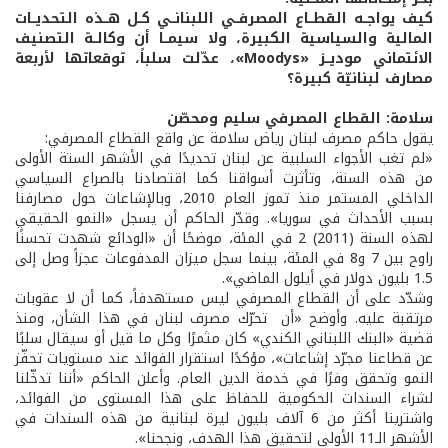
كيف يواجــه القطــاع المصرفــي اللبنانــي كــل هــذه التحديــات
المالية والسياسية الكبيرة، ولا سيمــا أن وكالــة التصنيف
الائتماني موديــز «Moodys»، عدّلت سلباً، توقعاتها لأربعة
مصارف لبنانيّة كبيرة؟
سلامة: القطاع المصرفي سليم ومحصّن
يقول حاكم مصرف لبنان رياض سلامة عن واقع القطاع المصرفي:
«لم تغب الأجواء السلبية عن لبنان تحديدًا في الأشهر الستة الأولى
من هذه السنة، وتأثرت أسواقنا كما اقتصادنا بالصراع السياسي
الداخلي المستمر منذ تموز العام 2010، وبالإشاعات حول مصارفنا
بسبب الأحداث في سوريا». وقدّر الحاكم أن يسجل «النمو الحقيقي
لهذه السنة (2011) 2 في المئة، موضحًا أن «الودائع شهدت تحسنًا
راوح بين 7 و8 في المئة، بينما سجل ميزان المدفوعات عجزاً وصل إلى
1.5 بليون دولار في أيلول الماضي».
وشدّد على أن القطاع المصرفي ليس مستهدفاً، كما أن لا عقوبات
مرتقبة عليه. وأوضح «أن تحرّك مصرف لبنان في هذا الشأن، ومنذ
قضية «البنك اللبناني الكندي» كان مثمرًا وكل ما قيل أو سيقال سلبًا
عن قطاعنا مجرّد إشاعات»، مؤكدًا استقرار الفوائد عند مستويات تحفّز
النمو وتحقق وفرًا في خدمة الدين العام. وأعلن الحاكم «أننا تدخّلنا
لشراء السندات الحكومية للحفاظ على هذا المستوى من الفوائد،
واشترينا أكثر من 6 آلاف بليون ليرة لبنانية من هذه السندات في
الأشهر الـ11 الأولى لتحقيق هذا الهدف، ونجحنا».