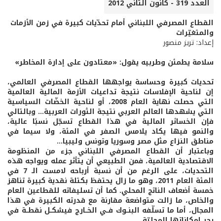
العدد 319 - كانون الثاني 2012
القطاع المصرفي اللبناني أمام تحدّيات كبيرة في زمن الأزمات
والمتغيّرات
إعداد: تريز منصور
سلامة يطمئن وطربيه يقول: «معتادون على إدارة المخاطر»
تحديات كبيرة وحساسة يواجهها القطاع المصرفي العالمي،
إن لناحية الإفلاسات نتيجة تداعيات الأزمة المالية العالمية
التي حصلت نهاية العام 2008، أو لناحية الخضّات السياسية
التي يشهدها العالم العربي نتيجة الثورات العربية... وبالتالي
فإن الخسائر المالية في هذا القطاع تسجّل نسبًا عالية،
والنمو فيها يكاد يلامس الصفر في المئة، ولا سيما في
مناطق النزاع مثل مصر وسوريا وتونس وليبيا...
وباعتبار أن القطاع المصرفي اللبناني جزء من المنظومة
الاقتصادية العالمية، فمن الطبيعي أن يتأثر عمله ويواجه هذه
التحديات، على الرغم من أن نسبة أرباحه لامست الـ 7 في
المئة العام 2011، وهو ما زال يحتفظ بكتلة نقدية كبيرة تناهز
خمسة أضعاف الناتج المحلي. كما أن تسليفاته للقطاعين العام
والخاص، ما زالت متواضعة مقارنة مع قدرته الكبيرة في هذا
المجال، أما ما تسلّفه البنــوك فــي الخــارج فيشكــل نقطــة في
بحر إمكاناتها المحليّة.