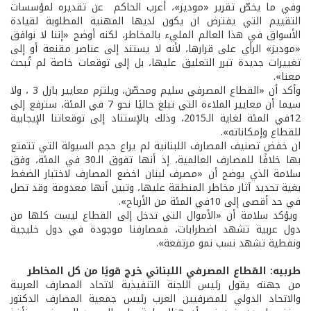
وفي ما يخصّ تقرير «موديز»، أعرب الحاكم عن تقديره لمؤسسات
التقييم التي يفترض ان يكون لديها المهنية المطلوبة لقيادة
الأسواق في هذا العالم المليء بالمخاطر، لكنه أوضح «إننا لا نوافق
«موديز» الرأي على قرارها، لأنه لا يستند إلى عناصر مقنعة أو إلى
تغييرات جديدة تبرر التعليق عليها، بل إلى توقعات خاصة لم تُبحث
معنا».
وأكد أن «القطاع المصرفي سليم ومحصّن، ويلتزم معايير بازل 3 ، ولا
سيما أن معايير الملاءة التي تبلغ حاليًا نحو 7 في المئة، سترفع إلى
12في المئة لغاية الـ2015، وذلك بالإستناد إلى توقعاتنا الإيجابية
للقطاع وإمكاناته».
ان خفض تصنيف المصارف اللبنانية لم يراع حجم السيولة التي تتمتع
بها خلافًا للمصارف العالمية، إذ أنها تفوق الـ30 في المئة، وفق
سلامة الذي يوضح أن «مصرف لبنان اخضع المصارف لاختبار الضغط
بغية تحديد آثار مخاطر المنطقة عليها، وتبين أنها معدومة وقد تصل
في حد أقصى إلى 10في المئة من الأرباح».
ويؤكد سلامة أن «الأموال التي تدخل إلى القطاع ليست كلها من
دول عربية تشهد اضطرابات، فمصارفنا موجودة في دول خليجية
ونفطية تشهد نسب نمو مرتفعة».
طربيه: القطاع المصرفي اللبناني خرج قويًا من كل المخاطر
من جهته يقول رئيس اللجنة التنفيذية لاتحاد المصارف العربية
والاتحاد الدولي للمصرفيين العرب رئيس جمعية المصارف الدكتور