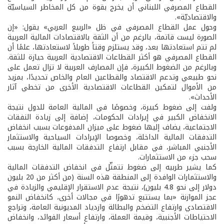
القطاع المصرفي اللبناني أن يخرج بقوة من كل المخاطر السياسيّة
والاقتصاديّة».
وحول عمل القطاع المصرفي في ظل «الربيع العربي» يقول: «إن
الصورة ليست قاتمة، بالرغم من أن الثقة بالاقتصادات المالية العربية
لم تتم استعادتها بعد، وقد يستلزم وقتاً طويلاً لاستعادتها، علمًا أن
القطاع المصرفي هو أكثر القطاعات الاقتصادية العربية حيازة للثقة.
وبالرغم من الضغوط الكبيرة، فإن المصارف العربية لا تزال تعمل على
نحو طبيعي وتدعم الاقتصاد والقطاعين العام والخاص تحديدًا، بمزيد
من الأموال لتمكين القطاعات الاقتصادية الأخرى من تخطي آثار
الأحداث».
ولفت إلى ضغوط كبيرة، وخصوصًا في المالية العامة للدول نتيجة
الانخفاض الكبير في إيرادات الحكومات، إضافة إلى زيادة النفقات
الاجتماعية، يضاف إليها ضغوط على ميزان المدفوعات بسبب انخفاض
التدفقات المالية الداخلة، وخصوصا الإيرادات السياحية والاستثمار
الأجنبي المباشر، في مقابل ارتفاع التدفقات المالية الخارجة بسبب
سحب جزء من الاستثمارات.
كما يشير طربيه إلى ضغوط تتمثّل في انخفاض التدفقات المالية
والاستثمارات الوافدة إلى المنطقة هذه السنة (من أكثر من 20 بليون
دولار إلى نحو 4.8 بليون)، نتيجة عدم الاستقرار الإقليمي والزيادة في
عجز الموازنة «بما يستتبع تدهورًا في مجالات أخرى، كانخفاض النمو
الاقتصادي وارتفاع التضخم والبطالة وازدياد المديونية العامة، وتراجع
الاحتياطات الأجنبية، وقيمة العملة، وارتفاع أسعار الفوائد، وانخفاض