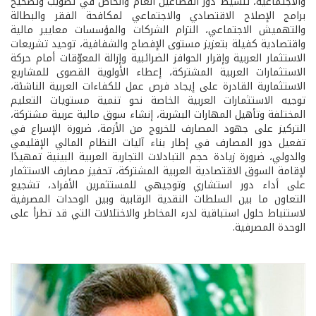
والاجتماعية، تنشيط دور القطاعين العام والخاص في تصويب وتصحيح
برامج الإصلاح الاقتصادي والاجتماعي لمكافحة الفقر والبطالة
والتهميش الاجتماعي، التزام الشركات والمؤسسات معايير مالية
واقتصادية كفيلة بتعزيز مستوى الإفصاح والشفافية، توحيد تشريعات
الاستثمار العربية وإقرار الحوافز الضرائبية وإزالة المعوّقات أمام حركة
الاستثمارات العربية المشتركة، إعطاء الأولوية القصوى للمشاريع
الاستثمارية القادرة على إيجاد فرص عمل للكفاءات العربية الناشئة،
توجيه الاستثمارات العربية الخاصة نحو تنمية مستويات التعليم
المختلفة وتأهيل المهارات البشرية، إنشاء سوق مالية عربية مشتركة،
التركيز على جهود المصارف للخروج من الأزمة، ضرورة الإسراع في
تفعيل دور المصارف في إطار بناء آليات النظام المالي الإقليمي
والدولي، ضرورة زيادة حجم التبادلات التجارية العربية البينية تمهيدًا
لإقامة السوق الاقتصادية العربية المشتركة، تحفيز مصارف الاستثمار
على أداء دور استشاري وتوجيهي للمستثمرين الأفراد، تشجيع
التعاون ما بين السلطات النقدية الرقابية وبين الوحدات المصرفية
لاستنباط حلول استباقية لدرء المخاطر والاختلالات التي قد تطرأ على
الوحدة المصرفية.