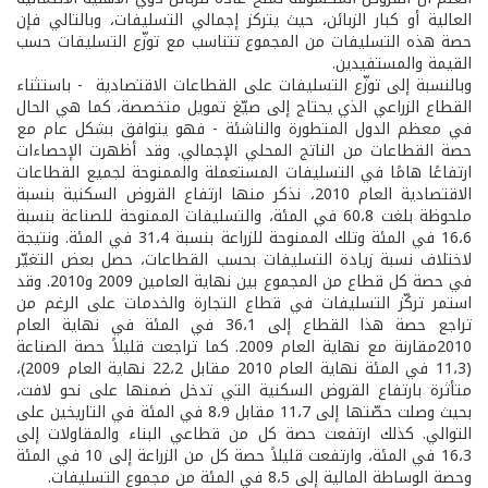
العالية أو كبار الزبائن، حيث يتركز إجمالي التسليفات، وبالتالي فإن
حصة هذه التسليفات من المجموع تتناسب مع توزّع التسليفات حسب
القيمة والمستفيدين.
وبالنسبة إلى توزّع التسليفات على القطاعات الاقتصادية - باستثناء
القطاع الزراعي الذي يحتاج إلى صيّغ تمويل متخصصة، كما هي الحال
في معظم الدول المتطورة والناشئة - فهو يتوافق بشكل عام مع
حصة القطاعات من الناتج المحلي الإجمالي. وقد أظهرت الإحصاءات
ارتفاعًا هامًا في التسليفات المستعملة والممنوحة لجميع القطاعات
الاقتصادية العام 2010، نذكر منها ارتفاع القروض السكنية بنسبة
ملحوظة بلغت 60،8 في المئة، والتسليفات الممنوحة للصناعة بنسبة
16،6 في المئة وتلك الممنوحة للزراعة بنسبة 31،4 في المئة. ونتيجة
لاختلاف نسبة زيادة التسليفات بحسب القطاعات، حصل بعض التغيّر
في حصة كل قطاع من المجموع بين نهاية العامين 2009 و2010. وقد
استمر تركّز التسليفات في قطاع التجارة والخدمات على الرغم من
تراجع حصة هذا القطاع إلى 36،1 في المئة في نهاية العام
2010مقارنة مع نهاية العام 2009. كما تراجعت قليلاً حصة الصناعة
(11،3 في المئة نهاية العام 2010 مقابل 22،2 نهاية العام 2009)،
متأثرة بارتفاع القروض السكنية التي تدخل ضمنها على نحو لافت،
بحيث وصلت حصّتها إلى 11،7 مقابل 8،9 في المئة في التاريخين على
التوالي. كذلك ارتفعت حصة كل من قطاعي البناء والمقاولات إلى
16،3 في المئة، وارتفعت قليلاً حصة كل من الزراعة إلى 10 في المئة
وحصة الوساطة المالية إلى 8،5 في المئة من مجموع التسليفات.