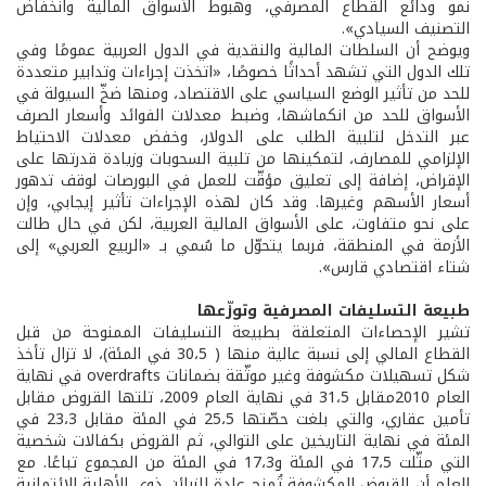
نمو ودائع القطاع المصرفي، وهبوط الأسواق المالية وانخفاض
التصنيف السيادي».
ويوضح أن السلطات المالية والنقدية في الدول العربية عمومًا وفي
تلك الدول التي تشهد أحداثًا خصوصًا، «اتخذت إجراءات وتدابير متعددة
للحد من تأثير الوضع السياسي على الاقتصاد، ومنها ضخّ السيولة في
الأسواق للحد من انكماشها، وضبط معدلات الفوائد وأسعار الصرف
عبر التدخل لتلبية الطلب على الدولار، وخفض معدلات الاحتياط
الإلزامي للمصارف، لتمكينها من تلبية السحوبات وزيادة قدرتها على
الإقراض، إضافة إلى تعليق مؤقّت للعمل في البورصات لوقف تدهور
أسعار الأسهم وغيرها. وقد كان لهذه الإجراءات تأثير إيجابي، وإن
على نحو متفاوت، على الأسواق المالية العربية، لكن في حال طالت
الأزمة في المنطقة، فربما يتحوّل ما سُمي بـ «الربيع العربي» إلى
شتاء اقتصادي قارس».
طبيعة التسليفات المصرفية وتوزّعها
تشير الإحصاءات المتعلقة بطبيعة التسليفات الممنوحة من قبل
القطاع المالي إلى نسبة عالية منها ( 30،5 في المئة)، لا تزال تأخذ
شكل تسهيلات مكشوفة وغير موثّقة بضمانات overdrafts في نهاية
العام 2010مقابل 31،5 في نهاية العام 2009، تلتها القروض مقابل
تأمين عقاري، والتي بلغت حصّتها 25،5 في المئة مقابل 23،3 في
المئة في نهاية التاريخين على التوالي، ثم القروض بكفالات شخصية
التي مثّلت 17،5 في المئة و17،3 في المئة من المجموع تباعًا. مع
العلم أن القروض المكشوفة تُمنح عادة للزبائن ذوي الأهلية الائتمانية