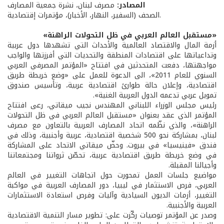
المصادر:
مصرف لبنان، نشرة جمعية المصارف
الصحف (السفير، النهار، الأخبار)، مؤتمرات إقتصادية.
«مستقبل العالم العربي في ظل التحولات الراهنة»
أزمة المال والاقتصاد العالمية والأحداث التي تشهدها دول عربية
وتداعياتها على اقتصادات المنطقة والتحديات التي أفرزتها والواجب
مواجهتها، دفعت المتحدثين في افتتاح «المؤتمر المصرفي العربي
السنوي للعام 2011»، الى الدعوة للعمل على «وضع خريطة طريق
اقتصادية، وإعلان حالة طوارئ اقتصادية عربية، وتأسيس صندوق
تمويل عربي تدعمه الدول العربية الغنية».
رئيس مجلس الوزراء اللبناني المهندس نجيب ميقاتي، رعى افتتاح
المؤتمر الذي عقد بعنوان «مستقبل العالم العربي في ظل التحولات
الراهنة»، والذي نظّمه اتحاد المصارف العربية بالتعاون مع مصرف
لبنان، بمشاركة نحو 500 شخصية اقتصادية، عربية وأجنبية، وذلك في
فندق «فينيسيا» في بيروت. وحضّ ميقاتي الاتحاد على المشاركة
في وضع خريطة طريق اقتصادية عربية، تحصّن ثرواتنا ومجتمعاتنا
وأجيالنا المقبلة.
مواضيع جلسات العمل تمحورت حول اتجاهات التغيير في العالم
العربي، فرص الاستثمار في ليبيا، دور المصارف العربية في مواكبة
التغيير، أزمات الديون السيادية وآليات وفرص استعادة الاستثمارات
العربية والأجنبية.
وصدر عن المؤتمر توصيات ركّزت على: تطوير مسار التنمية الاقتصادية