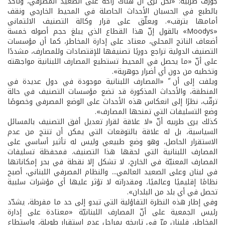
جوزف طربيه: «نحن نرى أن هناك راحة على الصعيد المصرفي، ونأخذ
بالطبع في الحسبان الأحداث الحاصلة في المحيط الخارجي ونقف
أمامها بترقب». ويعلّق على قرار وكالة التصنيف الائتماني
«Moodys» بالقول إنّ هذا القطاع الذي يبلغ حجم أصوله خمسة
أضعاف الناتج المحلي، معتاد على إدارة المخاطر، كما أن مؤسسات
التصنيف الدولية تراجع دوريًا تصنيفها للإقتصادات وللمصارف، مشددًا
على أنّ «ما يحصل في المحيط تستطيع المصارف اللبنانية مواجهته
وتخطيه من دون أي أضرار جوهرية».
ويلفت إلى أن ّ «المصارف اللبنانية موجودة في دول عديدة في
المنطقة، والأحداث المذكورة قد تضع مؤسسات التصنيف في حالة
ترقّب، نظرًا إلى انعكاس هذه الأحداث على الوضع المصرفي وخصوصًا
وضع التسليفات التي تمنحها المصارف».
كذلك يرى طربيه أنّ «لا علاقة لقرار تعديل أفق التصنيف بالمسائل
السياسية، بل له علاقة بالتوقعات التي يمكن أن تنتج من عدم
الاستقرار الحاصل، وهو وضع طبيعي وليس له تأثير أساسي على
المصارف اللبنانية التي لحقها هذا التصنيف. فمحفظة تسليفات
المصارف المعنيّة في الخارج، لا تشكل إلا نقطة في بحر إمكاناتها
في لبنان وعلى الصعيد العالمي... والنظام المصرفي اللبناني، أصبح
نظامًا إقليميًا وعالميًا، ومقدراته لا تؤثر عليها أي مؤشرات سلبية
تحصل في أي بلد من البلدان».
وفي إطار هذه النظرة التفاؤلية التي تبدو إلى حد ما مفرطة، يشدّد
رئيس الجمعية على أنّ المصارف اللبنانيّة «معتادة على إدارة
المخاطر، فلبنان مرّ في تاريخه بمراحل عدم استقرار طويلة، واستطاع