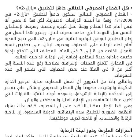
• هل القطاع المصرفي اللبناني جاهز لتطبيق «بازل-2»؟
- القطاع المصرفي اللبناني سيكون جاهزاً لتطبيق «بازل-2» في
1/1/2008، وهذا ما أثبتته الدراسات الاختبارية. لكن هذا لا يعني أنه
ليس أمام هذا القطاع ورشة عمل كبيرة ومضنية وسريعة لإستلحاق
النفس قبل الموعد الذي حدده مصرف لبنان. ويندرج هذا العمل في
إطار التطبيق النوعي للركيزة الثانية في «بازل-2»، التي تتيح القدرة
أمام لجنة الرقابة على المصارف ومصرف لبنان، على تخفيض نسبة
الأموال الخاصة من 8 إلى 7 في المئة، للمصارف التي تتمتع بإدارة
حكيمة وبادارة جيدة للمخاطر، إضافة إلى الرقابة الداخلية العالية.
في المقابل، تتمتع الهيئات الإشرافية بصلاحية رفع هذه النسبة إلى
أكثر من 8 في المئة عند بعض المصارف التي تفتقر إلى هذه
المقومات.
وبالتالي بات من الضروري أن تعمل المصارف بجدية لتوفير الادارة
الحكيمة والرشيدة، خصوصاً وأن القطاع المصرفي وبشكل عام، يفتقر
إلى الحوكمة (الإدارة الرشيدة)، وتسوده أجواء التفرّد بالقرارات التي
تغيب عنها الشفافية بين الإدارة العليا والموظفين والزبائن.
وفي هذا الإطار يمكننا التأكيد على أن المصارف كافة بدأت بشراء
الأنظمة الضرورية لتطبيق هذه الإتفاقية الدولية المتطورة، إن لناحية
الرقابة والاحتساب، أو لناحية تدريب موظفيها.
القرارات الملزمة ودور لجنة الرقابة
• ذكرت سابقاً أن هذه الإتفاقية غير ملزمة للدول، ولكن لبنان اتخذ