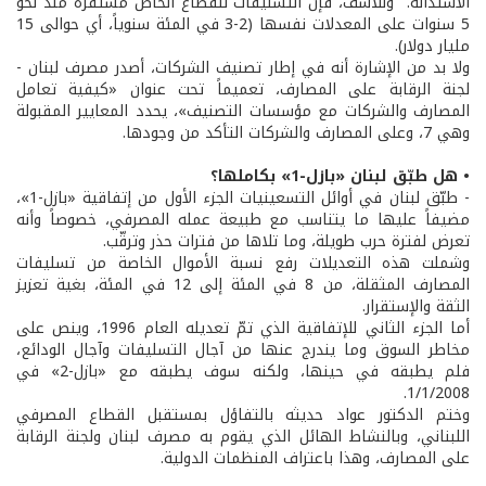
الاستدانة. وللأسف، فإن التسليفات للقطاع الخاص مستقرة منذ نحو
5 سنوات على المعدلات نفسها (2-3 في المئة سنوياً، أي حوالى 15
مليار دولار).
ولا بد من الإشارة أنه في إطار تصنيف الشركات، أصدر مصرف لبنان -
لجنة الرقابة على المصارف، تعميماً تحت عنوان «كيفية تعامل
المصارف والشركات مع مؤسسات التصنيف»، يحدد المعايير المقبولة
وهي 7، وعلى المصارف والشركات التأكد من وجودها.
• هل طبّق لبنان «بازل-1» بكاملها؟
- طبّق لبنان في أوائل التسعينيات الجزء الأول من إتفاقية «بازل-1»،
مضيفاً عليها ما يتناسب مع طبيعة عمله المصرفي، خصوصاً وأنه
تعرض لفترة حرب طويلة، وما تلاها من فترات حذر وترقّب.
وشملت هذه التعديلات رفع نسبة الأموال الخاصة من تسليفات
المصارف المثقلة، من 8 في المئة إلى 12 في المئة، بغية تعزيز
الثقة والإستقرار.
أما الجزء الثاني للإتفاقية الذي تمّ تعديله العام 1996، وينص على
مخاطر السوق وما يندرج عنها من آجال التسليفات وآجال الودائع،
فلم يطبقه في حينها، ولكنه سوف يطبقه مع «بازل-2» في
1/1/2008.
وختم الدكتور عواد حديثه بالتفاؤل بمستقبل القطاع المصرفي
اللبناني، وبالنشاط الهائل الذي يقوم به مصرف لبنان ولجنة الرقابة
على المصارف، وهذا باعتراف المنظمات الدولية.