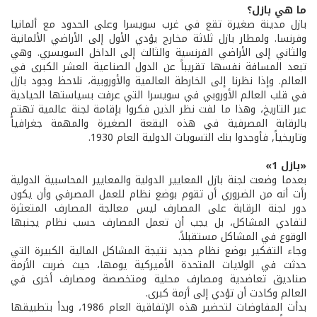
ما هي بازل؟
بازل مدينة صغيرة تقع في غرب سويسرا وعلى الحدود مع ألمانيا
وفرنسا. ولمطار بازل ثلاثة مخارج يؤدي الأول إلى الأراضي الألمانية
والثاني إلى الأراضي الفرنسية والثالث إلى الداخل السويسري. وهي
تبعد المسافة نفسها تقريباً عن الدول الصناعية العشر الكبرى في
العالم. وإذا نظرنا إلى الخارطة العالمية والأوروبية، نلاحظ وجود بازل
في قلب العالم الأوروبي في سويسرا التي عرفت بسياستها الحيادية
عبر التاريخ، وهذا ما لفت نظر الذين فكروا بإقامة لجنة عالمية تهتم
بالرقابة المصرفية في هذه البقعة الصغيرة والمهمة جغرافياً
وتاريخياً, فأوجدوا بنك التسويات الدولية العام 1930.
«بازل 1»
بعدما وضعت لجنة بازل المعايير الدولية والمعايير المحاسبية الدولية
رأت أنه من الضروري أن تقوم بوضع نظام للعمل المصرفي وأن يكون
دور لجنة الرقابة على المصارف ليس معالجة المصارف المتعثرة
لتفادي المشاكل، بل يجب أن تعمل المصارف حسب نظام يجنبها
الوقوع في المشاكل مستقبلاً.
وجاء التفكير بوضع نظام جديد نتيجة المشاكل المالية الكبيرة التي
حدثت في الولايات المتحدة الأميركية يومها، حيث ضربت الأزمة
صناديق تعاضدية ومصارف محلية ومتخصصة ومصارف أخرى في
العالم وكادت أن تؤدي إلى أزمة كبرى.
بدأت المفاوضات لتحضير هذه الإتفاقية العام 1986، وبدأ بتطبيقها