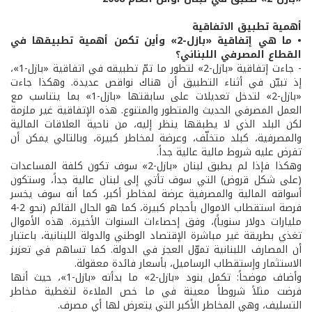
أهمية تطبيق الاتفاقية
• ما هي إتفاقية «بازل-2» وأين تكمن أهمية تطبيقها في
القطاع المصرفي اللبناني؟
- جاءت إتفاقية «بازل-2» لتطور ما تمّ تطبيقه في اتفاقية «بازل-1»،
إذ تبيّن في أثناء التطبيق أن هناك نواقص عديدة. وهكذا جاءت
«بازل-2» لتدخل تعديلات على سابقتها «بازل-1» بما يتناسب مع
العمل المصرفي الحديث والمتطور والمتنوع. هذه الإتفاقية غير ملزمة
لكن البلد الذي لا يطبقها ينظر إليه، من ناحية العلاقات المالية
والمصرفية، كبلد متخلّف، وعرضة لمخاطر كبيرة، وبالتالي يمكن أن
تفرض عليه شروط مالية عالية جداً.
وهكذا فإذا لم يطبق لبنان «بازل-2» سوف تكون كلفة المساعدات
(على شكل قروض) التي سوف تأتي إلى لبنان عالية جداً، وستكون
أسواقه المالية والمصرفية عرضة لمخاطر أكبر، كما أنه سوف يخسر
فرصة استقطاب الاموال بأحجام كبيرة، كما هو الحال القائم (نحو 2-4
مليارات دولار سنوياً)، وفق إحصاءات السنوات الأخيرة. هذه الأموال
تغذي بطريقة غير مباشرة الإقتصاد الوطني والدولة اللبنانية، باعتبار
أن المصارف اللبنانية تموّل العجز في الدولة. كما تساهم في تعزيز
الاستثمار وإستقطاب الرساميل، بأسعار فائدة معقولة.
وأضاف موضحاً: تكمل بنود «بازل-2» ما بدأته «بازل-1»، حيث أنها
فرضت مثلاً شروطاً معينة في ما خص الملاءة لتغطية مخاطر
التسليف، وهي المخاطر الأكبر التي يتعرض لها أي مصرف.