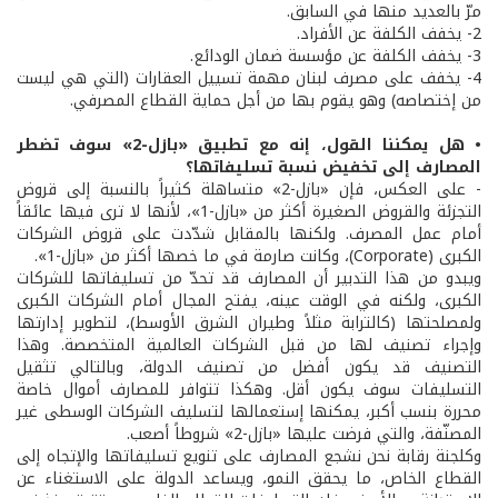
مرّ بالعديد منها في السابق.
2- يخفف الكلفة عن الأفراد.
3- يخفف الكلفة عن مؤسسة ضمان الودائع.
4- يخفف على مصرف لبنان مهمة تسييل العقارات (التي هي ليست
من إختصاصه) وهو يقوم بها من أجل حماية القطاع المصرفي.
• هل يمكننا القول، إنه مع تطبيق «بازل-2» سوف تضطر
المصارف إلى تخفيض نسبة تسليفاتها؟
- على العكس، فإن «بازل-2» متساهلة كثيراً بالنسبة إلى قروض
التجزئة والقروض الصغيرة أكثر من «بازل-1»، لأنها لا ترى فيها عائقاً
أمام عمل المصرف. ولكنها بالمقابل شدّدت على قروض الشركات
الكبرى (Corporate)، وكانت صارمة في ما خصها أكثر من «بازل-1».
ويبدو من هذا التدبير أن المصارف قد تحدّ من تسليفاتها للشركات
الكبرى، ولكنه في الوقت عينه، يفتح المجال أمام الشركات الكبرى
ولمصلحتها (كالترابة مثلاً وطيران الشرق الأوسط)، لتطوير إدارتها
وإجراء تصنيف لها من قبل الشركات العالمية المتخصصة. وهذا
التصنيف قد يكون أفضل من تصنيف الدولة، وبالتالي تثقيل
التسليفات سوف يكون أقل. وهكذا تتوافر للمصارف أموال خاصة
محررة بنسب أكبر، يمكنها إستعمالها لتسليف الشركات الوسطى غير
المصنّفة، والتي فرضت عليها «بازل-2» شروطاً أصعب.
وكلجنة رقابة نحن نشجع المصارف على تنويع تسليفاتها والإتجاه إلى
القطاع الخاص، ما يحقق النمو، ويساعد الدولة على الاستغناء عن