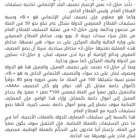
- تأخذ «بازل-2» بعين الإعتبار تصنيف البلد الإئتماني، لناحية تسليفات
القطاع العام، وليس القطاع الخاص.
وكما هو معلوم، فإن تصنيف لبنان الإئتماني هو «-B» ونسبة
تسليفات القطاع المصرفي للدولة بشكل عام تبلغ نحو 50 في المئة
من مجموع ودائعه. وترى «بازل-2» في عملية التسليف للقطاع العام
من خلال شراء سندات خزينة الـ يورو بوند، مخاطر القطاع المصرفي
على وزارة المالية والبنك المركزي على حد سواء، هي نفسها. مخاطر
هذه العملية تعتبرها «بازل-2» مخاطر سيادية، شرط أن يضع المصرف
المقرض ودائع إلزامية أو حرة لدى مصرف لبنان، و «بازل-2» تساوي
بين الدولة والبنك المركزي كما سبق وذكرنا.
وبما أن «بازل-2» تعتمد على تصنيف العميل، والعميل هنا هو الدولة
ومصرف لبنان على حد سواء، والتصنيف الائتماني الخاص به هو «-B»،
تعتبر نسبة تثقيلها 100 في المئة، ما يعني ضرورة وضع 80 دولاراً
كأموال خاصة مقابل كل ألف دولار. ولو كان التصنيف «AAA»،
فالتثقيل يكون صفراً في المئة (بمعنى 100* صفر = صفر)، ولا يحتاج
العميل إلى أموال خاصة بالمقابل. وإزاء هذا الواقع، فإن المصارف
اللبنانية سوف تضطر إلى وضع أموال خاصة، بنسب كبيرة، لأنها تضع
تسليفات كبيرة مع القطاع العام.
هذا بالنسبة إلى تسليفات المصارف للدولة بالعملات الأجنبية، أما في
ما خص التسليفات بالعملة اللبنانية، فإن التثقيل سوف يكون صفراً
في المئة، بإعتبار أننا قادرون على التحكّم بالعملة الوطنية، فمصرف
لبنان قادر على توفيرها عند الحاجة.