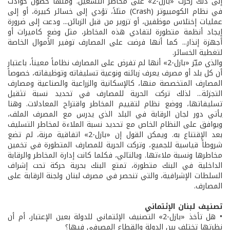
إلى ذلك ركزّت «بازل-2» على مخاطر التشغيل. ومنها حصول حوادث
في نظام الكومبيوتر (Crash) مثلاً، تؤدي إلى خسائر كبيرة، أو إلى
عمليات إختلاس موظفين، أو تزوير من قبل الزبائن... ودعت إلى ضرورة
إيجاد أنظمة متطورة لتفادي هذه المخاطر، مثل وضع كاميرات أو
أجهزة إنذار... كما أنها فرضت على المصارف توفير الأموال الخاصة
لتغطية الخسائر.
والذي ميّز «بازل-2» أنها لم تفرض على المصارف نظاماً معيناً، باعتبار
أن كل بلد أو مصرف يعرف زبائنه ونوعية تسليفاته وتوظيفاته، خصوصاً
المصارف المتخصصة منها، كالإسكانية والزراعية والصناعية ومصارف
التجزئة... لذلك تركت الحرية للمصارف في تحديد نسبة تثقيل
تسليفاتها، ووضع نظام لتقييم المخاطر واقتراح المعادلات. وهنا
يأتي دور لجان الرقابة في البلد الذي يدرس مع المصرف الملف،
ويوافق على النظام الخاص مع تحديد نسبة الملاءة لمخاطر التسليف
بعد الإقتناع به. ويمكن القول إن «بازل-2» اتفاقية مرنة، لم تضع
شروطاً قياسية للجميع، وتركت الحرية للمصارف المتطورة في تخمين
مخاطرها ونسبة ملاءتها. وبالتالي، فكلما كانت إدارة المخاطر والرقابة
الداخلية في البنك متطورة، تمتع البنك بحرية حركة تحت إشراف
السلطات الإشرافية، والتي تنحصر في مصرف لبنان ولجنة الرقابة على
المصارف.
تصنيف لبنان الإئتماني
• هل تأخذ «بازل-2» التصنيف الإئتماني للدولة بعين الإعتبار، أم أن
نظرتها تختلف بين الدولة والقطاع المصرفي فيها؟