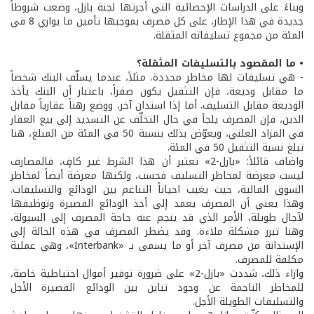
وبناءً على الدراسات الإحصائية التي أجرتها لجنة بازل، وضعت شروطاً
جديدة في هذا الإطار، على كل مصرف بموجبها تأمين ما يوازي 8 في
المئة من مجموع تسليفاته المثقلة.
• ما المقصود بالتسليفات المثقلة؟
- هي تسليفات لها مخاطر محددة. مثلاً، عندما يسلّف البنك شخصاً
ما مقابل وديعة، فإن التثقيل يكون صفراً، باعتبار أن البنك يأخذ
الوديعة مقابل التسليف. أما إذا استدان آخر، ووضع رهناً عقارياً مقابل
الدين، فإن المصرف يلجأ في حال التخلّف عن التسديد إلى بيع العقار
في المزاد العلني، ويعوّض بذلك بنسبة 50 في المئة من المبلغ، هنا
تبلغ نسبة التثقيل 50 في المئة.
واضاف قائلاً: «بازل-2» تعتبر أن هذا الشرط غير كافٍ، فالمصارف
ليست معرضة لمخاطر التسليف فحسب، ولكنها معرضة أيضاً لمخاطر
السوق المالية، حيث يغيب احياناً التناغم بين الودائع والتسليفات.
وهذا يعني أن المصرف يعمد إلى أخذ الودائع القصيرة وتوظيفها
لآجال طويلة، الأمر الذي قد ينجم عنه حاجة المصرف إلى السيولة،
وهنا تبرز مشكلة ملاءة. وقد يضطر المصرف في هذه الحالة إلى
الإستدانة من مصرف آخر أو ما يسمى بـ «Interbank»، وهي عملية
مكلفة للمصرف.
وازاء ذلك، شددت «بازل-2» على ضرورة توفير أموال احتياطية خاصة،
للمخاطر الناجمة عن وجود تباين بين الودائع القصيرة الأجل
والتسليفات الطويلة الأجل.