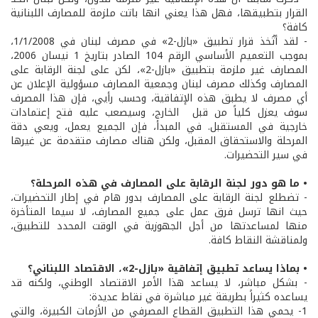
القرار بتطبيقها، فهل هذا يعني انها باتت ملزمة للمصارف اللبنانية
كافة؟
- لقد أتُخذ قرار تطبيق «بازل-2» في مصرف لبنان في 1/1/2008،
بموجب التعميم الأساسي الرقم 104 الصادر بتاريخ 1 نيسان 2006،
المصارف غير ملزمة بتطبيق «بازل-2»، لكن على لجنة الرقابة على
المصارف وكذلك مصرف لبنان وجمعية المصارف مسؤولية الإعلان عن
أي مصرف لا يطبق هذه الإتفاقية، وحسب رأيي، فإن هذا المصرف
سوف يعزل كلياً من قبل الخارج، وسيصعب عليه فتح إعتمادات
خارجية في المستقبل. في المبدأ، فإن الجميع يعمل، ويعي دقة
المرحلة والاستحقاق المقبل، ولكن هناك مصارف متقدمة عن غيرها
في سير التحضيرات.
• ما هو دور لجنة الرقابة على المصارف في هذه المرحلة؟
- تضطلع لجنة الرقابة على المصارف بدور هام في إطار التحضيرات،
حيث انها ترسل فرق عمل على جميع المصارف، لا سيما المتأخرة
منها لمساعدتها من أجل الجهوزية في الوقت المحدد للتطبيق،
ولمناقشة النقاط كافة.
• بماذا يساعد تطبيق إتفاقية «بازل-2»، الاقتصاد اللبناني؟
- بشكل مباشر، لا يساعد هذا الأمر الاقتصاد الوطني، ولكنه قد
يساعده كثيراً بطريقة غير مباشرة في نقاط عديدة:
1- يحمي هذا التطبيق القطاع المصرفي من الأزمات الكبيرة، والتي