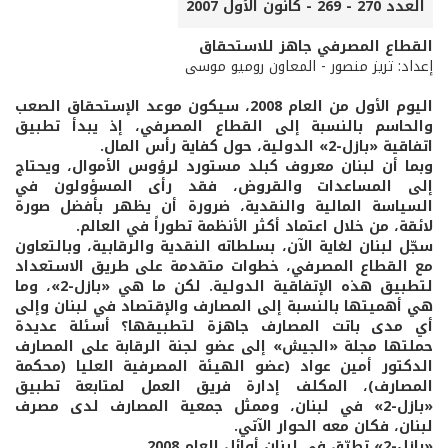
العدد 270 - 269 - كانون الأول 2007
القطاع المصرفي جاهز للاستحقاق
إعداد: تريز منصور - المعاون روميو موسى
اليوم الأول من العام 2008، سيكون موعد الإستحقاق الصعب
والحاسم بالنسبة إلى القطاع المصرفي، إذ يبدأ تطبيق
اتفاقية «بازل-2» الدولية، حول كفاية رأس المال.
وبما أن لبنان معروف كبلد مستورد لرؤوس الأموال، ويحتاج
إلى المساعدات والقروض، فقد رأى المسؤولون في
السياسة المالية والنقدية، ضرورة أن يظهر بأفضل صورة
لائقة، من خلال اعتماد أكثر الأنظمة تطوراً في العالم.
سجّل لبنان لغاية الآن، بسلطاته النقدية والرقابية، وبالتعاون
مع القطاع المصرفي، خطوات متقدمة على طريق الاستعداد
لتطبيق هذه الإتفاقية الدولية. لكن ما هي «بازل-2»، وما
هي أهميتها بالنسبة إلى المصارف والإقتصاد في لبنان وإلى
أي مدى باتت المصارف جاهزة لتطبيقها؟ أسئلة عديدة
حملتها مجلة «الجيش» إلى عضو لجنة الرقابة على المصارف
الدكتور أمين عواد (عضو الهيئة المصرفية العليا (محكمة
المصارف)، المكلف إدارة فريق العمل لمتابعة تطبيق
«بازل-2» في لبنان، وممثل جمعية المصارف لدى مصرف
لبنان، فكان معه الحوار الآتي.
«بازل-2» تطبّق في لبنان أوائل العام 2008