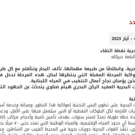
د
رية نقطة التقاء
لبلعة خيرالله
حرية، وانطلاقًا من طبيعة مهماتها، تألف البحار وتتأقلم مع كل ظ
واكبة المرحلة المقبلة التي ينتظرها لبنان. هذه المرحلة تدخل
ذَين يؤمنان نجاح أعمال التنقيب في المياه اللبنانية.
ت البحرية العقيد الركن البحري هيثم ضناوي يتحدّث عن الجهود ال
ية
 البحرية على تطوير البنى التحتية لمواكبة هذا التطور، وصيانة وخدمة 
يات اللازمة لكل البلوكات النفطية أو التي سيُعمل فيها على الأقل، ودعم
ة خطة طويلة تمتدّ لعشر سنوات، بهدف تأمين كمية وأحجام مراكب كاف
ي حدود المياه الإقليمية، والمياه الوطنية التي تمتد حتى ٧٠ ميلًا بحريًا. الدوريات
 تنفّذ القوات البحرية دوريات بحرية في المحيط القريب من الشاطئ، مستعي