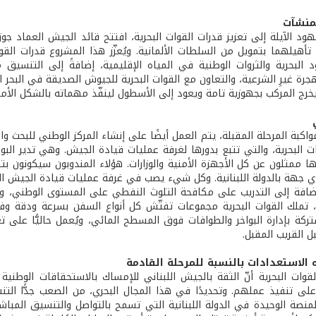
منشآت
هود الآيلة إلى تعزيز قدرات القوات البحرية، افتتح قائد الجيش العماد 
 تأهيلهما بتمويل من السلطات الألمانية. ويُعزّز هذا المشروع قدرات الق
 البحرية والثروات الوطنية في المياه الإقليمية، إضافةً إلى التنسيق مع
رة غيرِ الشرعية، والتعاون مع القوات البحرية للجيوش الصديقة في البحر 
يخرج المركب بجهوزية تامة ويعود إلى الأسطول لينفّذ مهماته بالشكل الأمث
بة المرحلة المقبلة، يتم العمل أيضًا على إنشاء المركز الوطني للبحث والإن
ت البحرية، والتي تتبع بدورها لغرفة عمليات قيادة الجيش. وهي تدير البوا
ها ممثلون عن كل الأجهزة الأمنية والوزارات. هؤلاء المندوبون سيكونون ب
أي جهة بالدولة اللبنانية. وكل شيء يصب في غرفة عمليات قيادة الجيش ا
ضافة إلى التدريب على مكافحة التلوث النفطي على المستوى الوطني، و
، تملك القوات البحرية مجموعات تفتّش كل أنواع السفن بسرعة ودقة وفاع
تركة بإدارة البواخر والطوافات فوق المسطح المائي، ويُعمل حاليًّا على تع
 القريب المقبل.
الاستعدادات بالنسبة للمرحلة القادمة
القوات البحرية أنّ الثقة بالجيش اللبناني للإمساك بالاستحقاقات الوطن
على تنفيذ عملهم. وتحديدًا في هذا المجال البحري، من الصعب جدًّا الت
لمنصة الوحيدة في الدولة اللبنانية التي تسمح بالتواصل والتنسيق المبا