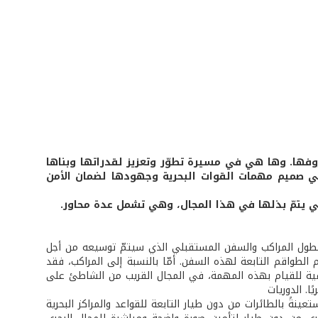
روفها. وها هي في مسيرة تطوّر وتعزيز لقدراتها وبناها
 في صميم مهمات القوات البحرية وجهودها لضمان الأمن
تي يتمّ بذلها في هذا المجال، وهي تشمل عدة محاور.
أسطول المراكب والسفن المستقبلي الذي سيتمّ توسيعه من أجل
 الطواقم التابعة لهذه السفن. أمّا بالنسبة إلى المراكب، فقد
ية للقيام بهذه المهمة، في المجال القريب من الشاطئ على
نةً بالطائرات من دون طيار التابعة للقواعد والمراكز البحرية