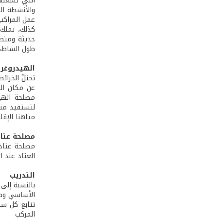
التي تشغّله
والأنشطة ال
عمل المراكب 
كذلك، تملك 
حديثة ومتطو
طول الشاطئ 
الهيدروغرا
تحتلّ الخرا
عن مكان الت
مصلحة الهيدر
لتستفيد منه
مياهنا الإق
مصلحة عتاد
مصلحة عتاد 
العتاد عند ا
التدريب
بالنسبة إلى 
الأساسي وصول
تتابع كل سن
المركب