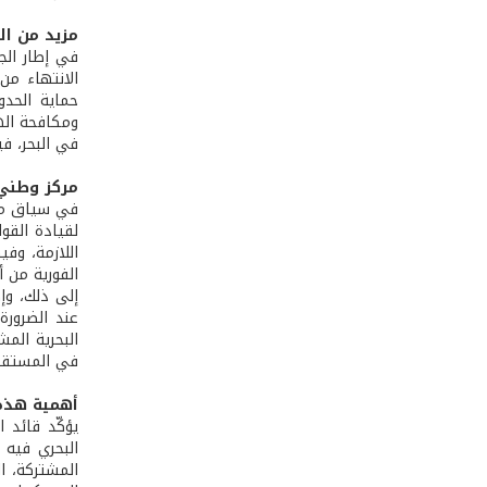
مزيد من ال
في إطار الج
الانتهاء من
حماية الحدود
ومكافحة الهج
في البحر، ف
مركز وطني
في سياق مواك
لقيادة القوا
اللازمة، وفي
الفورية من 
إلى ذلك، وإ
عند الضرورة
البحرية المش
في المستقبل
أهمية هذه 
يؤكّد قائد 
البحري فيه 
المشتركة، ا