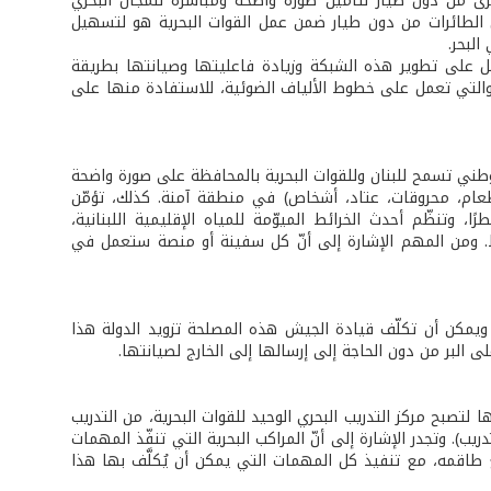
خرى من دون طيار لتأمين صورة واضحة ومباشرة للمجال البحري
ل الطائرات من دون طيار ضمن عمل القوات البحرية هو لتسهيل
البحر.
مل على تطوير هذه الشبكة وزيادة فاعليتها وصيانتها بطريقة
والتي تعمل على خطوط الألياف الضوئية، للاستفادة منها على
وطني تسمح للبنان وللقوات البحرية بالمحافظة على صورة واضحة
(طعام، محروقات، عتاد، أشخاص) في منطقة آمنة. كذلك، تؤمّن
، وتنظّم أحدث الخرائط الميوّمة للمياه الإقليمية اللبنانية،
سط. ومن المهم الإشارة إلى أنّ كل سفينة أو منصة ستعمل في
ويمكن أن تكلّف قيادة الجيش هذه المصلحة تزويد الدولة هذا
لى البر من دون الحاجة إلى إرسالها إلى الخارج لصيانتها.
ا لتصبح مركز التدريب البحري الوحيد للقوات البحرية، من التدريب
يب). وتجدر الإشارة إلى أنّ المراكب البحرية التي تنفّذ المهمات
طاقمه، مع تنفيذ كل المهمات التي يمكن أن يُكلَّف بها هذا