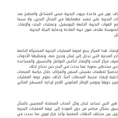
جوزاف عون في قاعدة بيروت البحرية مبنى المشاغل والمطبخ بعد
وات البحرية على تنفيذ مهماتِها في المجال البحري، ولا سيما
 القوات البحرية التابعة لليونيفيل، وعمليات البحث والإنقاذ،
المتوسط بهدف صون حرية الملاحة وحماية البيئة البحرية.
ل.
قاذ. هذا المركز يتبع لغرفة العمليات البحرية المشتركة التابعة
خر المدنية التي تدخل إلى لبنان وتخرج منه، وتعطيها الأذونات
تصرف مركز البحث والإنقاذ لتأمين التواصل والتنسيق والمساعدة
لتي ستحظى بصورة عما يحدث في البحر حين تحتاج لذلك.
تحضيرًا لمهمات تفتيش السفن والمراكب خلال حراسة المنصات
لية لإبقاء محيط المحطات آمنًا. كذلك، تقوم غرفة العمليات
زيز دورها وتوفير الإطار القانوني اللازم لإدارة المسطح المائي
ية هي التي تساعد لبنان وكل أصحاب المصلحة المعنيين بالشأن
نسيق بشكل مباشر من دون العودة إلى غرفة العمليات البحرية
شرَين بين مختلف الجهات المعنية وأخذ قرار فوري بما يحدث في