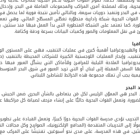
ا وتطلقها. كذلك، تقوم القوات الجوية بدعم البحرية بطائرات عادية وأُ
بحرية، وذلك لمصلحة آمري المراكب والمجموعات العاملة في البحر. وإدخا
في البحر وتنفيذ دوريات سريعة، وبالتالي تأمين نتيجة فورية لما يحصل في 
القوات البحرية شبكة رادارية متطوّرة تغطّي المسطّح المائي، وهي تع
رة. كما تعتمد على الشبكة المتطورة التي بدأ العمل فيها منذ سنتَين، 
في نقل المعلومات والصور وكميات البيانات بسرعة ودقة وكثافة.
فيا
ئط والهيدروغرافيا أهميةً كبرى في عمليات التنقيب، فهي على المستوى ال
نقيب، وإبحار العمليات اللوجستية الكبيرة للشركات المحيطة بالتنقيب 
وغرافيا الملاحة الليلية للمرافئ وللأماكن التي يشكّل العبور فيها خطرًا
ا السفن المقبلة إلى لبنان أو التي تريد العبور في شرق البحر المتو
ليمية يجب أن تملك مجموعة هذه الخرائط للشاطئ اللبناني.
 البحر
البحر هي المموّن الرئيس لكل مَن يتعاطى بالشأن البحري ضمن الجيش، 
لضرورة. وتعمل القوات البحرية حاليًّا على إنشاء مزحف لصيانة كل مراكبها ع
التدريب تؤدي مدرسة القوات البحرية دورًا كبيرًا، وتعمل القيادة على تطويره
ًا إلى التدريبات المتقدمة (المدافع الإلكترونيك، الصواريخ وكل مجالات التدر
تَين، في هذه المدرسة، على مدى نحو أسبوعَين، تفتيشًا على المركب مع 