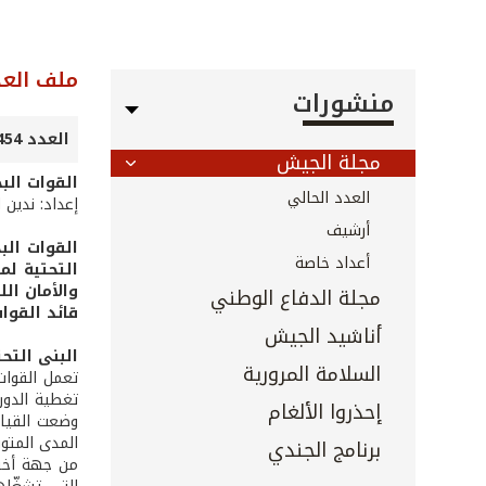
ملف العد
منشورات
العدد 454 - أيار 2023
مجلة الجيش
القوات البح
العدد الحالي
إعداد: ندين ا
أرشيف
القوات الب
أعداد خاصة
التحتية لم
والأمان الل
مجلة الدفاع الوطني
قائد القوا
أناشيد الجيش
البنى التحت
السلامة المرورية
تعمل القوات
تغطية الدور
إحذروا الألغام
وضعت القياد
المدى المتوسط أ
برنامج الجندي
من جهة أخرى،