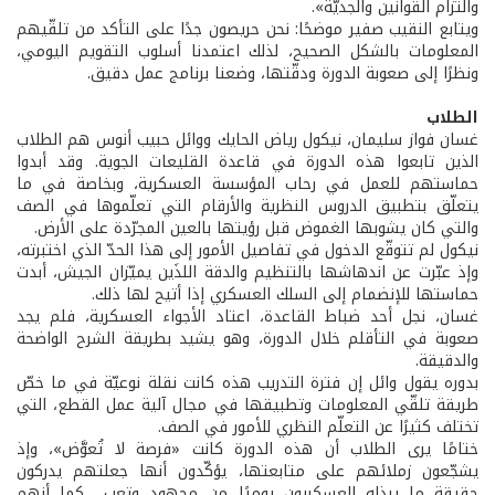
والتزام القوانين والجديّة».
ويتابع النقيب صفير موضحًا: نحن حريصون جدًا على التأكد من تلقّيهم
المعلومات بالشكل الصحيح، لذلك اعتمدنا أسلوب التقويم اليومي،
ونظرًا إلى صعوبة الدورة ودقّتها، وضعنا برنامج عمل دقيق.
الطلاب
غسان فواز سليمان، نيكول رياض الحايك ووائل حبيب أنوس هم الطلاب
الذين تابعوا هذه الدورة في قاعدة القليعات الجوية. وقد أبدوا
حماستهم للعمل في رحاب المؤسسة العسكرية، وبخاصة في ما
يتعلّق بتطبيق الدروس النظرية والأرقام التي تعلّموها في الصف
والتي كان يشوبها الغموض قبل رؤيتها بالعين المجرّدة على الأرض.
نيكول لم تتوقّع الدخول في تفاصيل الأمور إلى هذا الحدّ الذي اختبرته،
وإذ عبّرت عن اندهاشها بالتنظيم والدقة اللذَين يميّزان الجيش، أبدت
حماستها للإنضمام إلى السلك العسكري إذا أتيح لها ذلك.
غسان، نجل أحد ضباط القاعدة، اعتاد الأجواء العسكرية، فلم يجد
صعوبة في التأقلم خلال الدورة، وهو يشيد بطريقة الشرح الواضحة
والدقيقة.
بدوره يقول وائل إن فترة التدريب هذه كانت نقلة نوعيّة في ما خصّ
طريقة تلقّي المعلومات وتطبيقها في مجال آلية عمل القطع، التي
تختلف كثيرًا عن التعلّم النظري للأمور في الصف.
ختامًا يرى الطلاب أن هذه الدورة كانت «فرصة لا تُعوَّض»، وإذ
يشجّعون زملائهم على متابعتها، يؤكّدون أنها جعلتهم يدركون
حقيقة ما يبذله العسكريون يوميًا من مجهود وتعب... كما أنهم