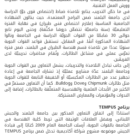
وورش العمل التقنية.
في ما خصّ التدريب، يتابع تلامذة ضباط (اختصاص قوى جوّ) الدراسة
لدى جامعة البلمند ضمن البرامج المعتمدة، حيث ينالون الشهادة
الجامعية المناسبة (ملازم اختصاص فني طيران) في نهاية الفترة
التعليميّة (سنة جامعيّة تتضمّن دروسًا مكثّفة). وحتى اليوم تابع
حوالى 30 ضابطًا من القوات الجويّة الدراسة في الجامعة ونالوا
الشهادة المذكورة آنفًا. في المقابل، تستقبل قواعد القوات الجوية
سنويًا عددًا من تلامذة قسم هندسة الطيران في البلمند، ضمن فترة
تمرّس عملي في مشاغل الطائرات، وتُقام محاضرات تدريبيّة لدى
الفريقَين.
إلى جانب تبادل التلامذة والتدريبات، يشمل التعاون بين القوات الجوية
وجامعة البلمند عدّة مشاريع عمليّة إذ تشارك الجامعة في إعادة
تجهيز عدد من الطائرات المكبسيّة أو الخفيفة التابعة للقوات الجوية
مثل طائرات Chipmunk وDove وBulldog. كما أن التعاون مستمرّ في
الكثير من الأبحاث العلمية والهندسية المتعلّقة بالطائرات، إضافة إلى
الندوات والمؤتمرات والمعارض المشتركة.
برنامج TEMPUS
استنادًا إلى اتفاق التعاون المذكور بين جامعة البلمند والجيش
اللبناني، وبفضل العلاقات الوثيقة التي تربط كلية الهندسة في
الجامعة بالقوات الجوية، أرسلت الجامعة العام 2009 كتابًا إلى قيادة
الجيش موضوعه مشروع شراكة أكاديمية تدخل ضمن برنامج TEMPUS