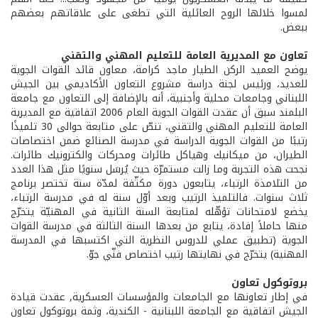
لمسوا خلالها الروح العائلية التي تطغى على علاقاتهم بعضهم
ببعض.
تعاون مع المديرية العامة للتعليم المهني والتقني
يوضح العميد الركن الطيار ماجد كرامة، معاون قائد القوات الجوية
للعديد، ورئيس لجنة دراسة مشروع التعاون الأكاديمي بين الجيش
اللبناني وجامعات محلية وأجنبية، أنه بالإضافة إلى التعاون مع جامعة
البلمند سبق أن عقدت القوات الجوية العام 2006 اتفاقية مع المديرية
العامة للتعليم المهني والتقني، تنصّ على متابعة حوالى 30 تلميذًا
رتيبًا من القوات الجوية الدراسة في مدرسة الصنائع ضمن اختصاصات
الطيران، من ميكانيك وهياكل طائرات ومحركات والكترونيك طائرات.
نجحت هذه التجربة وما زالت مستمرّة حيث يُرسَل سنويًا مثل هذا العدد
من التلامذة الرتباء، يتابعون دورة مكثّفة لمدّة سنة تختصر برنامج
ثلاث سنوات. فالتلميذ الرتيب وبعد أوّل سنة له في مدرسة الرتباء،
يخضع لامتحانات تؤهّله لمتابعة السنة الثانية في المهنيّة يتخرّج
منها حاملاً إفادة، يتابع من بعدها السنة الثالثة في مدرسة القوات
الجوية (تطبيق عملي للدروس النظرية التي اكتسبها في المدرسة
المهنية) يتخرّج في نهايتها رتيب اختصاص فنّي جوّ.
بروتوكول تعاون
في إطار تعاونها مع الجامعات والمؤسسات العسكرية, عقدت قيادة
الجيش اتفاقية مع الجامعة اللبنانية - الكندية، وثمة بروتوكول تعاون