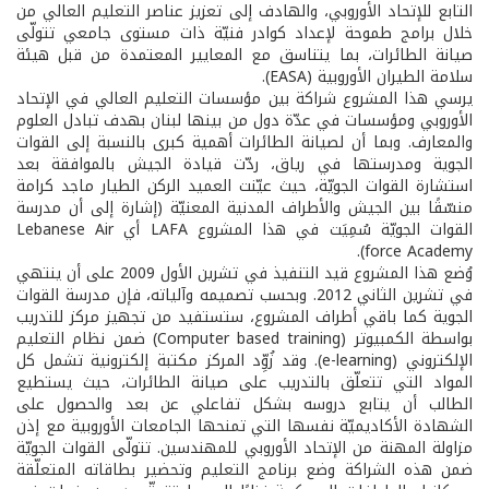
التابع للإتحاد الأوروبي، والهادف إلى تعزيز عناصر التعليم العالي من
خلال برامج طموحة لإعداد كوادر فنيّة ذات مستوى جامعي تتولّى
صيانة الطائرات، بما يتناسق مع المعايير المعتمدة من قبل هيئة
سلامة الطيران الأوروبية (EASA).
يرسي هذا المشروع شراكة بين مؤسسات التعليم العالي في الإتحاد
الأوروبي ومؤسسات في عدّة دول من بينها لبنان بهدف تبادل العلوم
والمعارف. وبما أن لصيانة الطائرات أهمية كبرى بالنسبة إلى القوات
الجوية ومدرستها في رياق، ردّت قيادة الجيش بالموافقة بعد
استشارة القوات الجويّة، حيث عيّنت العميد الركن الطيار ماجد كرامة
منسّقًا بين الجيش والأطراف المدنية المعنيّة (إشارة إلى أن مدرسة
القوات الجويّة سُمِيَت في هذا المشروع LAFA أي Lebanese Air
force Academy).
وُضع هذا المشروع قيد التنفيذ في تشرين الأول 2009 على أن ينتهي
في تشرين الثاني 2012. وبحسب تصميمه وآلياته، فإن مدرسة القوات
الجوية كما باقي أطراف المشروع، ستستفيد من تجهيز مركز للتدريب
بواسطة الكمبيوتر (Computer based training) ضمن نظام التعليم
الإلكتروني (e-learning). وقد زُوِّد المركز مكتبة إلكترونية تشمل كل
المواد التي تتعلّق بالتدريب على صيانة الطائرات، حيث يستطيع
الطالب أن يتابع دروسه بشكل تفاعلي عن بعد والحصول على
الشهادة الأكاديميّة نفسها التي تمنحها الجامعات الأوروبية مع إذن
مزاولة المهنة من الإتحاد الأوروبي للمهندسين. تتولّى القوات الجويّة
ضمن هذه الشراكة وضع برنامج التعليم وتحضير بطاقاته المتعلّقة