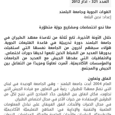
العدد 321 - آذار 2012
القوات الجوية وجامعة البلمند
إعداد: ندين البلعة
معًا نحو اختصاصات ومشاريع جويّة متطوّرة
خلال الآونة الأخيرة، تابع ثلاثة من تلامذة معهد الطيران في
جامعة البلمند دورة تدريبيّة في قاعدة القليعات الجوية.
هؤلاء سبقهم آخرون من الجامعة نفسها التي استقبلت
بدورها العديد من الضباط الذين تابعوا لديها دورات اختصاص.
والاتفاقيات التي عقدها الجيش مع العديد من الجامعات
والمؤسسات الأكاديميّة، أثمرت تعاونًا ومزيدًا من التفاعل بين
الجيش والمجتمع.
اتفاق وتعاون
العام 2004 أبدت جامعة البلمند - وهي الجامعة الوحيدة في لبنان
التي تضمّ معهدًا للطيران - رغبةً في التعاون مع قيادة الجيش التي
تجاوبت، فكان اتفاق بين الطرفَين حدّد المبادئ التي تتيح لكلٍّ من
الطرفَين الإستفادة من خبرات الآخر في مجال اختصاص الطيران.
في مجال الخبرات والأبحاث، اتفق الفريقان على تبادل المعلومات
العلمية والتقنية والإدارية في: المناهج التعليميّة الأكاديميّة
والتطبيقيّة، الدراسات والأبحاث العلمية والفنيّة، المحاضرات، الندوات