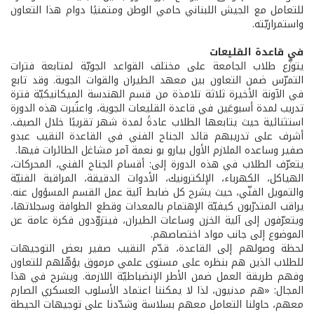
للتعامل مع الجيش اللبناني حامي الوطن ومتمنيًا دوام هذا التعاون
واستمراريّته.
في قاعدة القليعات
يتوزّع طلاب الجامعة على مختلف القواعد الجويّة لمتابعة فترات
التمرّس ضمن التعاون بين معهد الطيران والقوات الجوية. وقد تابع
في الآونة الأخيرة ثلاثة تلامذة من قسم الهندسة الميكانيكيّة فترة
تدريب لمدة أسبوعَين في قاعدة القليعات الجوية، واعتُبرت هذه الدورة
استثنائية حيث يتابعها الطلاب عادةً لمدة شهر تقريبًا خلال الصيف.
أشرف على تدريبهم قائد الجناح الفني في القاعدة النقيب عبدو
صفير وساعده الملازم الأول بيارو بو نعمة آمر مشاغل الطائرات فيها.
يتعرّف الطلاب في هذه الدورة إلى: أقسام الجناح الفني، المحركات،
الهياكل، الكهرباء، الإلكترونيك، الأدوات الدقيقة، المراقبة الفنيّة
والتمويل الفنّي، حيث يشرح كل ضابط آلية عمل القسم المسؤول عنه.
يراقب المتدرّبون كيفيّة الإهتمام بالمعدات وقطع الطوافة وسجلاتها،
ويتعرّفون إلى آلية الخزن وساعات الطيران، فيتزوّدون فكرة عامة عن
الموضوع إلى جانب مواد اختصاصهم.
لحظة وصولهم إلى القاعدة، قدّم النقيب صفير بعض التوجيهات
للطلاب الذين هم بنظره على مستوى علمي مرموق يؤهّلهم للتعاون
وفهم طريقة العمل ضمن الأطر الإنضباطيّة اللازمة. ويشرح في هذا
المجال: «هم مدنيون، لذا لا يمكننا اعتماد الأسلوب العسكري الصارم
معهم، حاولنا التعامل معهم بسلاسة وشدّدنا على توجيهات الحيطة