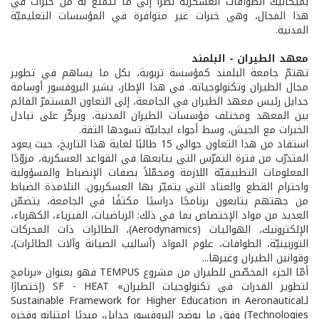
بميكانيك الطوافات العسكرية نظرًا إلى ما تتمتّع به من خبرات في
هذا المجال، وهي خبرات غير متوافرة في المؤسسات التعليميّة
المدنية.
معهد الطيران - البلمند
تهتمّ جامعة البلمند كمؤسسة تربوية، بكل ما يساهم في تطوير
مجال الطيران وتكنولوجياته. في هذا الإطار، يشير البروفسور أوسامة
جدايل رئيس معهد الطيران في الجامعة، إلى التعاون المستمرّ القائم
بين المعهد ومختلف مؤسسات الطيران المدنية، ويركّز على تبادل
الخبرات مع الجيش، وسط أجواء ايجابيّة تسودها الثقة.
استفاد من هذا التعاون حوالى 15 طالبًا لغاية هذا التاريخ، حيث يعود
المتدرّب من فترة التمرّس التي يتابعها في القواعد العسكرية، مزوّدًا
المعلومات التطبيقيّة اللازمة ومحمّلاً بصفات الإنضباط والمسؤولية
واحترام القطع والعتاد التي يتميّز بها العسكريون. التلامذة الضباط
من جهتهم يتابعون برنامجًا دراسيًا مكثفًا في الجامعة، يتضمّن
العديد من مواد الإختصاص بما في ذلك: الرياضيات، الفيزياء، الكهرباء،
الإلكترونيك، الهوائيات (Aerodynamics)، الطائرات ذات المحركات
التوربينيّة، الطوافات، علوم المواد (أساليب الصيانة وآلات الطائرات)،
وقوانين الطيران وغيرها...
أمّا الجزء المخصّص للطيران من مشروع TEMPUS فهو بعنوان «برنامج
لتطوير القدرات في تكنولوجيات الطيران» SF - HEAT (إختصارًا
لـSustainable Framework for Higher Education in Aeronautical
Technologies) وفق ما يوضح البروفسور جدايل، مبديًا امتنانه وفخره