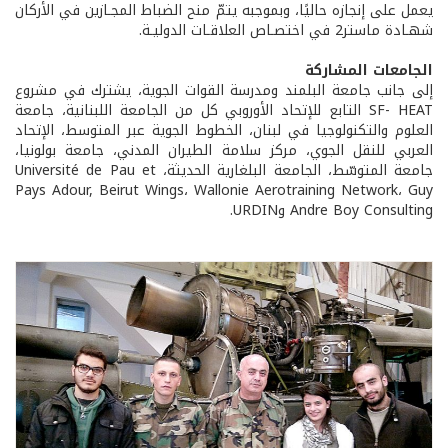
يعمل على إنجازه حاليًا، وبموجبه يتمّ منح الضباط المجـازين في الأركان
شهـادة ماستر2 في اختصـاص العلاقـات الدوليـة.
الجامعات المشاركة
إلى جانب جامعة البلمند ومدرسة القوات الجوية، يشترك في مشروع
SF- HEAT التابع للإتحاد الأوروبي كل من الجامعة اللبنانية، جامعة
العلوم والتكنولوجيا في لبنان، الخطوط الجوية عبر المتوسط، الإتحاد
العربي للنقل الجوي، مركز سلامة الطيران المدني، جامعة بولونيا،
جامعة المتوسّط، الجامعة البلغارية الحديثة، Université de Pau et
Pays Adour, Beirut Wings، Wallonie Aerotraining Network، Guy
Andre Boy Consulting وURDIN.