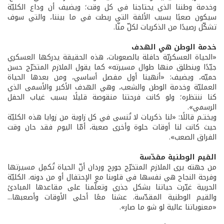
وخدمة وطننا الذي يحتاجنا في كل وقت؛ ويضيف أن وداع الكليّة
سيكون صعبًا بسبب الألفة التي ربطت في ما بيننا، والتي سوف
تشكّل رصيدًا من الذكريات لكلّ منّا.
خدمة الوطن هي الهدف
«الحياة العسكريّة حافلة بالصعوبات، هذه الحقيقة يدركها العسكري
جيّدًا وينطلق منها طوال مسيرته» كما يقول الملازم المتخرّج حسن
حميّه، ويضيف: «أنهينا أول مفصل أساسي، ومن بعدها الحياة
العمليّة وخدمة الوطن والشعب، وهي الهدف الأكبر والأسمى الذي
كنا ننتظره؛ ولو كانت فرحتنا منقوصة قليلًا بسبب غياب الحفل
الرسمي».
ويختـم قائلًا: «لنا ذكريات لا تُنسى في كل زاوية من زوايا هذه الكليّة
حيث كانت لنا أوقات حلوة وأخرى صعبة، أمّا اليوم فقد حان وقت
الفراق الصعب».
القيم الوطنية مقدّسة
من جهته يرى الملازم المتخرّج جورج وردان أنّ الحياة تُكمِل مسيرتها
وفرحة النجاح هي نفسها في قلوبنا مع الإحتفال أو من دونه. الكليّة
الحربية غيّرت حياتنا بشكل جذري وتعلّمنا على مقاعدها المبادئ
والقيم الوطنية المقدّسة. عشنا معًا أحلى الأوقات وأصعبها...
«معنوياتنا عالية لو شو ما صار».