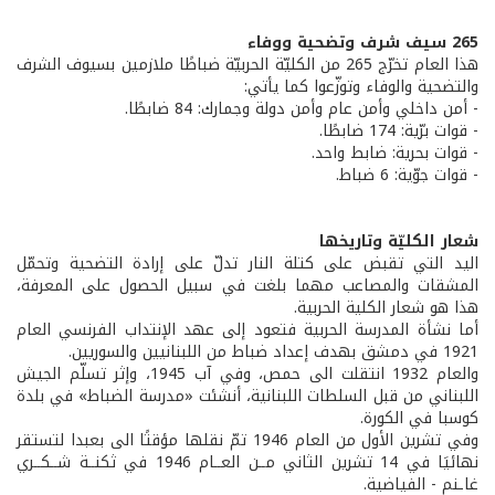
265 سيف شرف وتضحية ووفاء
هذا العام تخرّج 265 من الكليّة الحربيّة ضباطًا ملازمين بسيوف الشرف
والتضحية والوفاء وتوزّعوا كما يأتي:
- أمن داخلي وأمن عام وأمن دولة وجمارك: 84 ضابطًا.
- قوات برّية: 174 ضابطًا.
- قوات بحرية: ضابط واحد.
- قوات جوّية: 6 ضباط.
شعار الكليّة وتاريخها
اليد التي تقبض على كتلة النار تدلّ على إرادة التضحية وتحمّل
المشقات والمصاعب مهما بلغت في سبيل الحصول على المعرفة،
هذا هو شعار الكلية الحربية.
أما نشأة المدرسة الحربية فتعود إلى عهد الإنتداب الفرنسي العام
1921 في دمشق بهدف إعداد ضباط من اللبنانيين والسوريين.
والعام 1932 انتقلت الى حمص، وفي آب 1945، وإثر تسلّم الجيش
اللبناني من قبل السلطات اللبنانية، أنشئت «مدرسة الضباط» في بلدة
كوسبا في الكورة.
وفي تشرين الأول من العام 1946 تمّ نقلها مؤقتًا الى بعبدا لتستقر
نهائيَا في 14 تشرين الثاني مــن العــام 1946 في ثكنــة شــكــري
غاـنم - الفياضية.