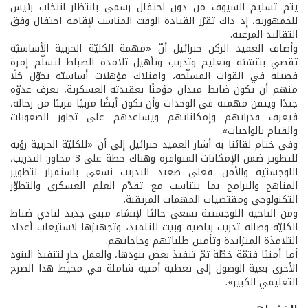
يتم تسليم السيوف من دون احتفال رسمي بانتظار انتخاب رئيس
للجمهورية، إذ ذاك تقرّر القيادة الوقت المناسب لإقامة احتفال وفق
التقاليد المرعية.
وأضاف العميد الركن جبرائيل أنّ «مهمة الكليّة الحربية الأساسيّة
تقضي بتنشئة وتعليم وتدريب وتأهيل تلامذة الضباط لتسلّم إمرة
فصيلة في القوات المسلّحة، وامتلاك مؤهلات أساسيّة تخوّل كلًا
منهم أن يكون ضابط ميدان مؤمنًا بعقيدته العسكرية، يعرف عدوّه
جيدًا ويتقن مهمته في الوحدات وأن يكون أيضًا مربيًا قريبًا من رجاله،
فيعرف قدراتهم وإمكاناتهم ويساعدهم على تجاوز الصعوبات
والقيام بالواجبات».
وفي ختام لقائنا به أشار العميد جبرائيل إلى أن «للكليّة الحربية رؤية
للتطوير ضمن الإمكانات المتوافرة وهناك خطة على 3 محاور: التدريب،
اللوجستية والأمن. فعلى صعيد التدريب نسعى باستمرار لتطوير
المناهج والبرامج بما يتناسب مع تقدّم العلم العسكري والتطوّر
التكنولوجي ومقتضيات المهمات المرتقبة.
ومن الناحية اللوجستية نسعى حاليًا لإنشاء مبنى جديد لنادي ضباط
الكليّة وصالة تدريب رياضية وبيت للتلميذ، وتجهيزها لاستيعاب أعداد
التلامذة المتزايدة وتأمين طلباتهم وحاجاتهم.
أما أمنيًا فثمّة خطّة تمّ تنفيذ بعض بنودها، والعمل جارٍ لتنفيذ البنود
الأخرى بغية الوصول إلى تغطية أمنية شاملة في محيط هذا الصرح
التعليمي الكبير».