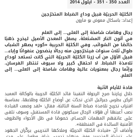
العدد 350 - 351 - أيلول 2014
الكليّة الحربيّة قبيل وداع الضباط المتخرّجين
إعداد: باسكال معوض بو مارون
رجال وهامات شامخة إلى العلى... إلى العلم
في أتون النار المشتعلة، يصقل المعدن الأصيل ليخرج ذهبًا
خالصًا من الشوائب. وفي الكليّة الحربية «كور» يصهر الشباب
طوال ثلاث سنوات فيتخرّجون منه رجالًا ينضحون عنفوانًا وإباء...
قبيل الأوّل من آب زرنا الكليّة الحربيّة التي كانت تستعد لوداع
تلامذة الضباط. لا احتفال كبير ولا سيوف تنتظر الفرسان،
وإنّما رجال بمعنويات عالية وهامات شامخة إلى العلى... إلى
العلم.
قادة للأيام الآتية
خلال زيارتنا صرح الرجولة التقينا قائد الكليّة الحربية بالوكالة العميد
الركن بطرس جبرائيل الذي تحدّث عن أوضاع الكليّة وطلابها، بمناسبة
اقتراب تخريج تلامذة ضباط السنة الثالثة، فقال: «لقد وضعت القيادة
نصب أعينها أن هؤلاء الرجال سيكونون قادة المستقبل، وسوف تلقى
على عاتقهم المهمات الجسـام، خصوصًا في ظل الأجواء والظروف
الأمنية السائدة في المنطقة».
وأضاف أنّ «قيادة الكليّة الحربيّة وملاكها التدريبي يركّزان الجهود
على تنشئة المتدربين وفق منهاج تدريبي شاق وطويل على مدى