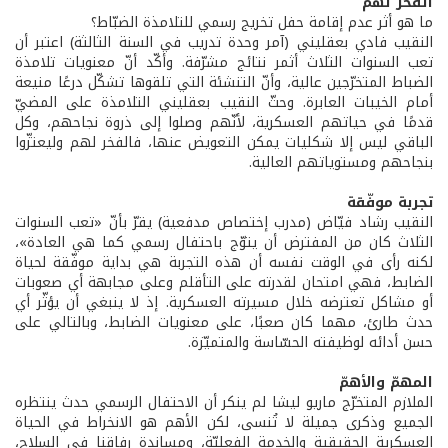
الفخر لهم
ما هو أثر عدم إقامة حفل تخريج رسمي للتلامذة الضبّاط؟
النقيب فادي بعقليني (آمر وحدة تدريب في السنة الثالثة) اعتبر أن
تعب السنوات الثلاث أثمر نتائج مشرّفة. وأكّد أنّ معنويات تلامذة
الضباط المتخرّجين عالية، وأنّ التنشئة التي تلقوها تشكّل درعًا منيعة
أمام الخيبات العابرة. وحثّ النقيب بعقليني التلامذة على المضيّ
قدمًا في حياتهم العسكرية، لأنّهم وصلوا إلى ذروة نجاحهم، وكل
الباقي ليس إلا شكليات يمكن التعويض عنها، فالفخر لهم وليعتزّوا
بنجاحهم ومستوياتهم العالية.
تجربة موفّقة
النقيب رشاد فيّاض (مدرب إختصاص مدفعية) يقرّ بأنّ «تعب السنوات
الثلاث كان من المفترض أن يتوّج باحتفال رسمي كما هي العادة»،
لكنه رأى في الوقت نفسه أن هذه التجربة هي بداية موفّقة لحياة
الضابط، فهي امتحان لقدرته على التأقلم وعلى مجابهة أي صعوبات
أو مشاكل تعترضه خلال مسيرته العسكرية. إذ لا ينبغي أن يؤثّر أي
حدث طارئ، مهما كان صعبًا، على معنويات الضابط، وبالتالي على
حسن أدائه لوظيفته الحسّاسة والمتميّزة.
المهمّ والأهمّ
الملازم المتخرّج ماريو ليشا لم ينكر أن الاحتفال الرسمي حدث ينتظره
الجميع وذكرى جميلة لا تُنسى، لكن الأهم هو الانخراط في الحياة
العسكرية الحقيقية والخدمة الفعليّة، ومساندة رفاقنا في السلاح،