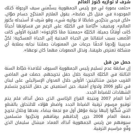
شرف لا توازيه كنوز العالم
«حلمت بصورة لي مع رئيس الجمهورية يسلّمني سيف الرجولة كتلك
الموجودة في منزل كل ضابط»، يقول الملازم المتخرّج حسام صوّان،
«لكن فرحي بتخرّجي ضابطًا لا يوازيه شيء، وهو شرف لا أستبدله بكنوز
العالم». ويضيف: «أيّامنا في الكليّة على الرغم من قساوتها أحيانًا
كانت أوقاتًا جميلة. الكليّة «جمعتنا معًا كالإخوة»؛ الفترة الأولى كانت
الأصعب بسبب انتقالنا من الحياة المدنية إلى الحياة العسكرية؛ لكنّ
مدربينا زوّدونا لاحقًا جرعات من المعنويات جعلتنا نجابه بصلابة أي
مشكلة تعترض طريقنا، ونذلل الصعوبات مهما كان نوعها».
حصل من قبل
إن سابقة عدم تسليم رئيس الجمهورية السيوف لتلامذة ضبّاط السنة
الثالثة في الكليّة الحربية خلال حفل تخريجهم، حصلت في الماضي
القريب مرتين متتاليتين؛ الأولى خلال العدوان الإسرائيلي على لبنان
في تمّوز 2006 ولدواع أمنية، حين استعيض عن حفل التخريج بتسليم
الشهادات للضباط الجدد.
أما العام 2007 ونتيجة الفراغ الرئاسي الذي حصل آنذاك فلم يتم
توقيع مرسوم ترقية الضباط الجدد واضطر هؤلاء للالتحاق بالقطع
التي شُكّلوا إليها برتبة مؤهل أول مع نجمة بيضاء. بعدها وخلال تخريج
دفعة العام 2008 جرى إلحاقهم برفاقهم وتخرّجوا متسلمين
سيوفهم من رئيس الجمهورية آنذاك العماد ميشال سليمان الذي
وقّع مراسيم الترقية.