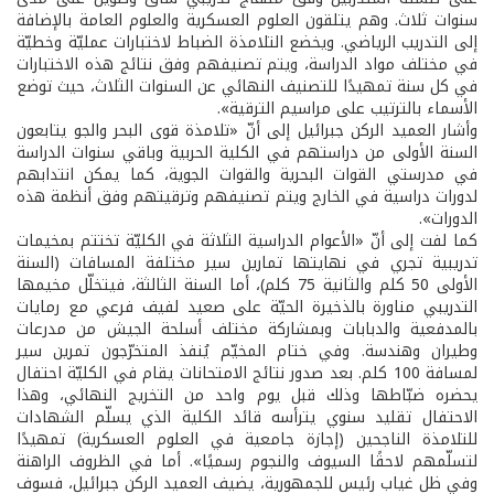
سنوات ثلاث. وهم يتلقون العلوم العسكرية والعلوم العامة بالإضافة
إلى التدريب الرياضي. ويخضع التلامذة الضباط لاختبارات عمليّة وخطيّة
في مختلف مواد الدراسة، ويتم تصنيفهم وفق نتائج هذه الاختبارات
في كل سنة تمهيدًا للتصنيف النهائي عن السنوات الثلاث، حيث توضع
الأسماء بالترتيب على مراسيم الترقية».
وأشار العميد الركن جبرائيل إلى أنّ «تلامذة قوى البحر والجو يتابعون
السنة الأولى من دراستهم في الكلية الحربية وباقي سنوات الدراسة
في مدرستي القوات البحرية والقوات الجوية، كما يمكن انتدابهم
لدورات دراسية في الخارج ويتم تصنيفهم وترقيتهم وفق أنظمة هذه
الدورات».
كما لفت إلى أنّ «الأعوام الدراسية الثلاثة في الكليّة تختتم بمخيمات
تدريبية تجري في نهايتها تمارين سير مختلفة المسافات (السنة
الأولى 50 كلم والثانية 75 كلم)، أما السنة الثالثة، فيتخلّل مخيمها
التدريبي مناورة بالذخيرة الحيّة على صعيد لفيف فرعي مع رمايات
بالمدفعية والدبابات وبمشاركة مختلف أسلحة الجيش من مدرعات
وطيران وهندسة. وفي ختام المخيّم يُنفذ المتخرّجون تمرين سير
لمسافة 100 كلم. بعد صدور نتائج الامتحانات يقام في الكليّة احتفال
يحضره ضبّاطها وذلك قبل يوم واحد من التخريج النهائي، وهذا
الاحتفال تقليد سنوي يترأسه قائد الكلية الذي يسلّم الشهادات
للتلامذة الناجحين (إجازة جامعية في العلوم العسكرية) تمهيدًا
لتسلّمهم لاحقًا السيوف والنجوم رسميًا». أما في الظروف الراهنة
وفي ظل غياب رئيس للجمهورية، يضيف العميد الركن جبرائيل، فسوف