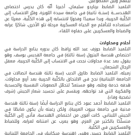
بينهم وبين المتطوعين.
التلميذ الضابط برناردو سليمان، أخبرنا أنّه كان يدرس اختصاص
الهنـدســـة (سنــة ثانية) في جامعة سيدة اللويزة، وقرّر الانتساب إلى
الكلّية الحربية، وبدا سعيدًا وفخورًا لانتسابه إلى هذه الكلّية، معربًا عن
استعداده للتأقلم مع الحياة العسكرية مرحلة تلو الأخرى، شاكرًا عرابه
والضباط والعسكريين على حفاوة اللقاء.
أحلام ومحاولات
التلميذ الضابط جوزف عبد الله زراقط كان بدوره يتابع الدراسة في
اختصاص هندسة البترول (سنة ثالثة) في جامعة القديس يوسف. وهو
يقول، بعد عدة محاولات نجحت في الانتساب إلى الكلّية الحربية، معقل
الرجال الشجعان...
زميله، التلميذ الضابط طارق الديب (سنة ثالثة هندسة اتصالات في
الجامعة اللبنانية) نجح في الالتحاق بالكلّية الحربية بعد أربع محاولات.
هدفه خدمة وطنه، وهو مستعدّ لتحمّل الصعوبات النفسية والجسدية
والفكرية التي قد تواجهه، ويقسم على تجسيد شعار الجيش (شرف
تضحية وفاء).
التلميذ الضابط أحمد عبود كان يتابع الدراسة أيضًا (سنة ثالثة هندسة
مدنية في جامعة بيروت العربية)، ولكن رغبته بأن يكون ضابطًا في
الجيش اللبناني، كانت أقوى من اختصاص الهندسة، فأتى إلى الكلّية
متسلّحًا بالكثير من العزم، وهو يعرب عن امتنانه لعرابه، وللضباط
والعسكريين في الكلّية.
التلميذ الضابط حسين وهبي (هندسة ميكانيك في الجامعة اللبنانية