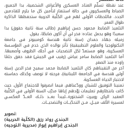
عند نقطة تسلّم العتاد العسكري والأغراض الشخصية، بدا الجميع،
الضباط والعسكريون في حالة استنفار لتأمين كل ما يلزم للقادمين
الجدد. فاللحظات الأولى لهم في الكلّية الحربية ستحفظها الذاكرة
طوال العمر.
التلميذ الضابط محمود حسن إبراهيم (طالب سنة ثانية حقوق) بدا
سعيدًا وهو يحمل عتاده: فخر لي أن أكون ضابطًا، يقول.
زميله جهاد حمدان (سنة ثانية هندسة كومبيوتر في جامعة
التكنولوجيا والعلوم التطبيقية) تأثر بوالده الذي خدم في المؤسـسة
العسكرية، وهو مستعدّ لكل التضحيات في أحلك الظروف وأصعبها.
أما التلميذ الضابط سامر عياش (رقيب في الجيش) فقد حقق حلمًا
راوده منذ الصغر.
آخر من التقيناهم كان التلميذ الضابط محمد سميح فخر الدين (سنة
أولى هندسة في الجامعة اللبنانية)، فرحته لا توصف وكذلك حماسته
لاختبار الحياة العسكرية.
تمنينا التوفيق للشبان وودّعناهم، فيما انصرفوا للاجتماع الأول، حيث
كانت بانتظارهم تعليمات زوّدهم إياها مدرّب السنة الأولى في الكلّية
العقيد الركن روبيرت الشختورة...ليبدأ بعــد ذلــك العــدّ العكسـي
لمسيرة الألف ميــل، مــن التحدّيــات والتضحيــات.
تصوير:
الجندي رواد رزق (الكلّية الحربية)
الجندي إبراهيم إيواز (مديرية التوجيه)