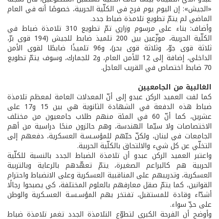
«الجيش»: إن اليوم يوم فرح في الكلّية الحربية، خصوصًا أنه في العام
الماضي لم يتمّ تطويع تلامذة ضباط جدد.
وأضاف: بناء على مرسوم وزاري تمّ تطويع 310 تلامذة ضباط في
الكلّية الحربية، موزّعين بين 200 تلميذ ضابط للجيش (194 قوى برّ،
ثلاثة قوى جوّ، وثلاثة قوى بحر)، و96 تلميذًا ضابطًا لقوى الأمن
الداخلي، إضافة إلى 12 للأمن العام، و2 للجمارك، وسوف يتمّ تطويع
70 ضابط اختصاص في القريب العاجل.
الغالبية من الجامعيين
كما لفت العميد الركن عبدو إلى أنّ المعدلات العامة لمعظم تلامذة
ضباط هذه الدفعة في الشهادة الثانوية هي بين 15 و17 على
عشرين، كما أنّ 60 في المئة منهم طلاب جامعيون من مختلف
الاختصاصات ولا سيّما الهندسة، وهم حائزون منحًا دراسية من أهم
الجامعات في لبنان، ولكنّ حبّهم للمؤسـسـة العسكرية، دفعهم إلى
التخلّي عن كل شيء والالتحاق بالكلّية الحربية.
واعتبر العميد الركن عبدو أن تلامذة الضباط الجدد بالنسبة للكلّية
الحربية هم كالبراعم الصغيرة، يتمّ تعهّدهم بالرعاية وبالتربية
العسكرية، وتدريبهم على المناقبية العسكرية وعلى الانضباط واحترام
القوانين، كما يتمّ صقل معارفهم بالعلوم المختلفة، كي يصبحوا رجالًا
أشدّاء وقادة للمستقبل، تفتخر بهم المؤسـسـة العسـكرية والوطن
على حدِّ سواء.
وأوضح أن الفرحة الكبرى لتطوّع التلامذة الجدد تغمر تلامذة ضباط