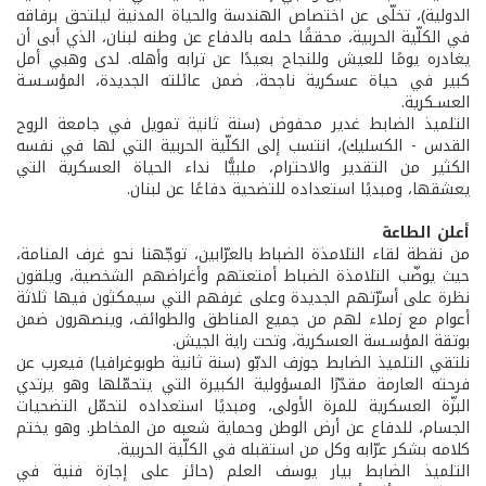
الدولية)، تخلّى عن اختصاص الهندسة والحياة المدنية ليلتحق برفاقه
في الكلّية الحربية، محققًا حلمه بالدفاع عن وطنه لبنان، الذي أبى أن
يغادره يومًا للعيش وللنجاح بعيدًا عن ترابه وأهله. لدى وهبي أمل
كبير في حياة عسكرية ناجحة، ضمن عائلته الجديدة، المؤسـسـة
العسـكرية.
التلميذ الضابط غدير محفوض (سنة ثانية تمويل في جامعة الروح
القدس - الكسليك)، انتسب إلى الكلّية الحربية التي لها في نفسه
الكثير من التقدير والاحترام، ملبيًّا نداء الحياة العسكرية التي
يعشقها، ومبديًا استعداده للتضحية دفاعًا عن لبنان.
أعلن الطاعة
من نقطة لقاء التلامذة الضباط بالعرّابين، توجّهنا نحو غرف المنامة،
حيث يوضّب التلامذة الضباط أمتعتهم وأغراضهم الشخصية، ويلقون
نظرة على أسرّتهم الجديدة وعلى غرفهم التي سيمكثون فيها ثلاثة
أعوام مع زملاء لهم من جميع المناطق والطوائف، وينصهرون ضمن
بوتقة المؤسـسة العسكرية، وتحت راية الجيش.
نلتقي التلميذ الضابط جوزف الدبّو (سنة ثانية طوبوغرافيا) فيعرب عن
فرحته العارمة مقدّرًا المسؤولية الكبيرة التي يتحمّلها وهو يرتدي
البزّة العسكرية للمرة الأولى، ومبديًا استعداده لتحمّل التضحيات
الجسام، للدفاع عن أرض الوطن وحماية شعبه من المخاطر. وهو يختم
كلامه بشكر عرّابه وكل من استقبله في الكلّية الحربية.
التلميذ الضابط بيار يوسف العلم (حائز على إجازة فنية في