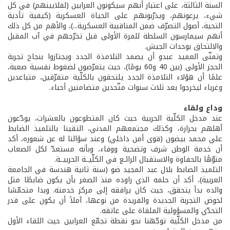
السنة الثالثة، على اعتبار أنهم سيكونون العرابين (لفلايينهم) في كل
شيء، يرعونهم، ويدرّبونهم على الحياة العسكرية (كيفية تأدية
التحية، أصول التصرّف ضمن المناقبية العسكرية...)، والأهم من كل ذلك
أنهم سيمارسون السلطة للمرة الأولى قبل تخرّجهم في آب المقبل
والالتحاق بوحدات الجيش.
وتمنّى العميد عبدو أن يصمد التلامذة الجدد ويجتازوا بنجاح تجربة
الحجز الأولى (بين 40 و60 يومًا)، حيث يتعرّضون لضغوط نفسية صعبة،
علمًا أن هؤلاء التلامذة الجدد يلتحقون بالكلّية متفرّقين، متباعدين
وغرباء ليخرجوا بعد ثلاث سنوات متّحدين متضامنين أحباء.
وداع ولقاء
عند مدخل الكلّية الحربية حيث كان المتطوعون بالعشرات، يودّعون
أهلهم بحرارة، وكذلك مجتمعهم المدني، التقينا بالتلميذ الضابط
علي محمد بيضون (قوى أمن داخلي) وعند سؤالنا له عن شعوره، أكد
أن خدمة الوطن شرف وتضحية ووفاء، وبأنه مستعدّ لكل الصعاب
منوّهًا بالحفاوة والاستقبال الرائـع في الكلّيــة الحربيــة.
التلميذ الضابط بلال عبد المجيد ضو (سنة ثانية هندسة في الجامعة
العربية)، أكد أن حلمه الذي راوده منذ الصغر بأن يكون ضابطًا مثل
والده بدأ يتحقق، حيث كان يرافقه إلى مركز خدمته. وبدا متحمّسًا
لخوض التجربة الجديدة والفريدة من نوعها، آملاً أن يكون على قدر
التحدّي والمسؤولية الملقاة على عاتقه.
من مدخل الكلّية توجّهنا نحو نقطة تجمّع العرابين حيث اللقاء الأول