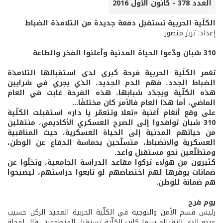
العدد 378 - كانون الأول 2016
الكلّية الحربية تستقبل دفعة جديدة من التلامذة الضباط
إعداد: تريز منصور
310 شبان ودّعوا الحياة المدنية وأعلنوا الفخر والطاعة
تغمر الكلّية الحربية فرحة كبرى لدى استقبالها التلامذة
الضباط الجدد، فهم الدم الجديد، الذي يجري في شرايين
هذه الكلّية ويجدّد شبابها، هذه الفرحة غابت في العام
الماضي، أما هذا العام فالأمر كان مختلفًا...
على وقع أنغام أغنية «تعلا وتتعمّر يا دار» استقبلت الكلّية
310 شبان توافدوا إلى الصرح العسكري الأكاديمي، منتقلين
من حياتهم المدنية إلى الحياة العسكرية، حيث المناقبية
العسكرية والانضباط، متسلّحين بحماسة الدفاع عن الوطن،
ومتطلّعين نحو مستقبل واعد.
كثيرون من هؤلاء تركوا مقاعد الدراسة الجامعية، وتخلّوا عن
ضمانات يوفّرها لهم اختصاصهم لو تابعوا دراستهم، ليصبحوا
هم ضمانة للوطن.
يوم فرح
رئيس قسم الأمن والتوجيه في الكلّية الحربية العميد الركن حسيب
عبدو الذي التقيناه بينما كانت الكلّية تستقبل المتطوعين، قال لمجلة