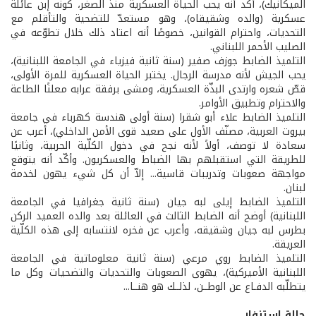
الميكانيك)، أكد أنه يحب الحياة العسكرية منذ الصغر، كونه إبن عائلة
عسكرية (والده وشقيقاه)، وهو مستعدّ للتضحية والتأقلم مع
التحديات، واحترام القوانين، خصوصًا أنه اعتاد ذلك خلال تطوّعه في
الصليب الأحمر اللبناني.
التلميذ الضابط جوزف صفير (سنة ثانية فيزياء في الجامعة اللبنانية)،
يحب الجيش لأنه مدرسة الرجال. يختبر الحياة العسكرية للمرة الأولى،
قصّ شعره وارتدى البذّة العسكرية، ومشى برفقة عرابه معلنًا الطاعة
والاحترام وتطبيق الأوامر.
التلميذ الضابط علاء أبو شقرا (سنة أولى هندسة كهرباء في جامعة
بيروت العربية، مصنّف الأول على صعيد قوى الأمن الداخلي)، أعرب عن
سعادة لا توصف، أولاً لأنه نجح في دخول الكلّية الحربية، وثانيًا
للطريقة التي استقبلهم بها الضباط والعسكريون. وأكّد أنه يتوقع
مواجهة صعوبات وتدريبات قاسية... إلاّ أن كل شيء يهون لخدمة
لبنان.
التلميذ الضابط إيلى لبه جيان (سنة ثانية جغرافيا في الجامعة
اللبنانية) أوضح أنه الضابط الثالث في العائلة بعد والده العميد الركن
بطرس لبه جيان وشقيقه، وأعرب عن فخره لانتسابه إلى هذه الكلّية
العريقة.
التلميذ الضابط روي مرعي (سنة ثانية معلوماتية في الجامعة
اللبنانية الأميركية)، يهوى الصعوبات والتحديات والتضحيات وكل ما
يتطلّبه الدفـاع عن الوطــن، لذلــك هو هنــا...
حالة استنفار