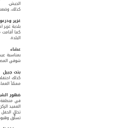
الجيش.
كذلك، وضعت 
غزير ودرعو
بلدية غزير 
كما أقامت م
البلدة.
عشاء
بمناسبة عيد
شوقي المصري
بنت جبيل
كذلك احتفلت
ممثلاً العم
ضهور الشوي
في منطقة ضه
العميد الركن
تخلل الحفل 
تسلُّق وهبوط