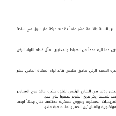
بين الستة والأربعة عشر عاماً نظّمته حركة مار شربل في ساحة
عا اليه عدداً من الضباط والمدنيين، مثّل خلاله اللواء الركن
ضره العميد الركن صادق طليس قائد لواء المشاة الحادي عشر
جيش وذلك في الشارع الرئيس للبلدة حضره قائد فوج المغاوير
عب للعميد روكز بيرق الشوير محفوراً على حجر.
روحيات العسكرية وعروض عسكرية مختلفة: قتال وجهاً لوجه،
كلورية والفنان زين العمر والفنانة هبة منذر.