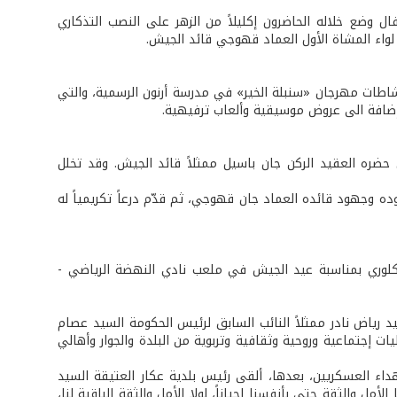
وضع خلاله الحاضرون إكليلاً من الزهر على النصب التذكاري
اطات مهرجان «سنبلة الخير» في مدرسة أرنون الرسمية، والتي
إضافة الى عروض موسيقية وألعاب ترفيهية.
ي حضره العقيد الركن جان باسيل ممثلاً قائد الجيش. وقد تخلل
وجهود قائده العماد جان قهوجي، ثم قدّم درعاً تكريمياً له
كلوري بمناسبة عيد الجيش في ملعب نادي النهضة الرياضي -
يد رياض نادر ممثلاً النائب السابق لرئيس الحكومة السيد عصام
إجتماعية وروحية وثقافية وتربوية من البلدة والجوار وأهالي
هداء العسكريين، بعدها، ألقى رئيس بلدية عكار العتيقة السيد
مل والثقة حتى بأنفسنا احياناً، لولا الأمل والثقة الباقية لنا،