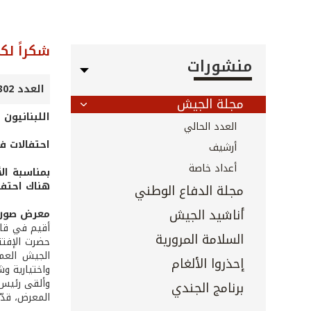
شكراً لك
منشورات
العدد 302 - 303 - آب 2010
مجلة الجيش
اللبنانيون 
العدد الحالي
احتفالات ف
أرشيف
أعداد خاصة
بمناسبة ال
هناك احتفا
مجلة الدفاع الوطني
أناشيد الجيش
معرض صور 
أقيم في قاع
السلامة المرورية
حضرت الإفتتا
الجيش العم
إحذروا الألغام
واختيارية و
وألقى رئيس 
برنامج الجندي
المعرض، قدّم