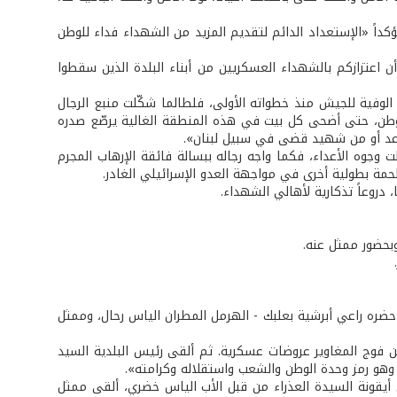
كداً «الإستعداد الدائم لتقديم المزيد من الشهداء فداء للوطن
أن اعتزازكم بالشهداء العسكريين من أبناء البلدة الذين سقطوا
ة الوفية للجيش منذ خطواته الأولى، فلطالما شكّلت منبع الرجال
 الوطن، حتى أضحى كل بيت في هذه المنطقة الغالية يرصّع صدره
قاعد أو من شهيد قضى في سبيل لبنان».
وجوه الأعداء، فكما واجه رجاله ببسالة فائقة الإرهاب المجرم
حمة بطولية أخرى في مواجهة العدو الإسرائيلي الغادر.
، دروعاً تذكارية لأهالي الشهداء.
وبحضور ممثل عنه.
حضره راعي أبرشية بعلبك - الهرمل المطران الياس رحال، وممثل
 فوج المغاوير عروضات عسكرية. ثم ألقى رئيس البلدية السيد
 وهو رمز وحدة الوطن والشعب واستقلاله وكرامته».
 أيقونة السيدة العذراء من قبل الأب الياس خضري، ألقى ممثل