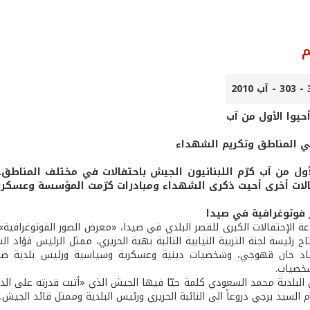
م
أحيوا الأول من آب
ي المناطق وتكريم الشهداء
أول من آب كرّم اللبنانيون الجيش باحتفالات في مختلف المناط
لات أخرى أحيت ذكرى الشهداء ومبادرات كرّمت المؤسسة وعسكري
فوتوغرافية في صيدا
ة الإحتفالات الكبرى للقصر البلدي في صيدا، «معرض الصور الفوتوغرافية
ح رئيسة لجنة التربية النيابية النائبة بهية الحريري، ممثل الرئيس فؤاد 
اد جان قهوجي، وشخصيات دينية وعسكرية وسياسية ورئيس بلدية صيد
شخصيات.
البلدية محمد السعودي كلمة حيّا فيها الجيش الذي «أثبت قدرته على الدف
 السيد برجي دروعاً الى النائبة الحريري ورئيس البلدية وممثل قائد الجيش.