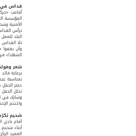
قداس في ع
أقامت «حركة
المؤسسة الع
الأمنية وشخ
ترأس القداس
البلد للعمل 
تلا القداس 
وأن يقفوا م
الشهداء في 
شعر وفولكل
برعاية قائد 
بمناسبة عيد
حضر الحفل حوالى 1200 شخص من 70 نادٍ من التجمّع م
تخلل الحفل ت
وشارك في ال
واختتم الإحت
شحيم تكرّم
أقام نادي ا
أبناء شحيم.
العميد الرك