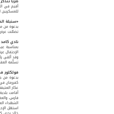
صربا تتذكر
أقيم في الس
للعسكريين الذين استشهدوا في حرب تم
«سنبلة الخ
بدعوة من مؤ
تضمّنت عرض 
نادي كامد 
بمناسبة عيد
الإحتفال عر
وقد ألقى رئ
تسلّمه العقي
فولكلور ف
بدعوة من ج
كفررمان في 
عكار العتيق
أقامت بلدية 
فارس، والعق
الشهداء الع
استهل الإحت
خالد بحري كل