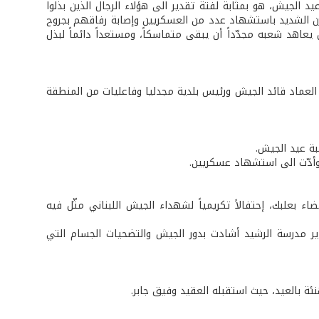
د الجيش، هو بمثابة لفتة تقدير الى هؤلاء الرجال الذين بذلوا
ن الشديد باستشهاد عدد من العسكريين وإصابة رفاقهم بجروح
اهد شعبه مجدّداً أن يبقى متماسكاً، ومستعداً دائماً لبذل
لعماد قائد الجيش ورئيس بلدية مجدليا وفاعليات من المنطقة
بة عيد الجيش.
 وأدّت الى استشهاد عسكريين.
ء بعلبك، إحتفالاً تكريمياً لشهداء الجيش اللبناني مثّل فيه
ير مدرسة الرشيد أشادت بدور الجيش والتضحيات الجسام التي