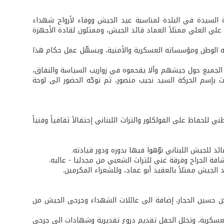
 السيدة في البلدة لمناسبة عيد الجيش ووفاء لأرواح شهداء
 علي العلي ممثلاً العماد قائد الجيش، وممثلون لقادة الأجهزة
له الوطن ومؤسساته العسكرية والأمنية، ويسهّل عمل حكام هذا
 الجميع حول جيشهم وألا يقحموه في زواريب السياسة والنفاق،
ث بإسم الحركة السيد نجيب منصور، ثم توجّه الحضور الى لوحة
للحفاظ على الفولكلور والتراث اللبناني إحتفالاً ثقافياً وفنياً
د للجيش اللبناني نوّهوا فيها بدوره ودور قيادته.
فة الجراح وفرقة غنى للتراث الشعبي من مجدليا - عاليه.
الجيش ممثلاً بالعقيد أبو عماد، وللشعراء المكرمين.
كن حسين الحجار، إضافة الى عائلات الشهداء وجرحى الجيش من
عسكرية، وتخلل الحفل تقديم دروع تقديرية وشهادات الى جرحى