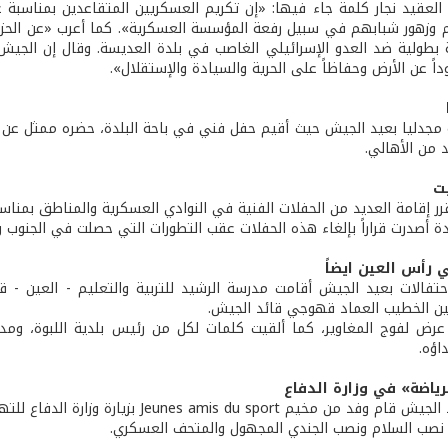
العقيد نجار كلمة جاء فيها: «إن تكريم العسكريين المتقاعدين بمناسبة عي
م وزهور شبابهم في سبيل رفعة المؤسسة العسكرية». كما أعرب «عن الحز
طولية ضد العدو الإسرائيلي الغاصب في بلدة العديسة. وقال إن الجيش يع
اً عن الأرض وحفاظاً على الحرية والسيادة والإستقلال».
 مجدليا بعيد الجيش حيث أقيم حفل فني في باحة البلدة، حضره ممثل عن ا
 من الأهالي.
ت
رر إقامة العديد من الحفلات الفنية في النوادي العسكرية والمناطق بمناس
ادة أصدرت قراراً بإلغاء هذه الحفلات عقب التطورات التي حصلت في الجنوب
ي رأس العين ايضاً
حتفالات بعيد الجيش أقامت مدرسة الرشيد للتربية والتعليم - العين - قضا
ن الخطيب العماد قهوجي قائد الجيش.
عرض لفوج المغاوير، كما ألقيت كلمات لكل من رئيس بلدية اللبوة، ومد
اؤه.
رياضة» في وزارة الدفاع
Jeunes amis du spo بزيارة وزارة الدفاع للتهنئة بالعيد، حيث استقبله العقيد وفيق جابر.
روا نصب السلام ونصب الجندي المجهول والمتحف العسكري.