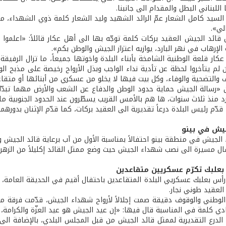
اللبناني البطل والمقدام الى جانبنا.
السيد كامل الشعار عمّ الرائد الشهيد وليد الشعار كلمة ذوي الشهداء، مؤ
لي».
قائد الجيش العقيد بركات كلمة توجّه بها الى أهل عكار قائلاً: «اعلموا 
إرهاب في نهر البارد، يوازيه اعتزاز الجيش والوطن بكم».
كار قلعة الوطنية الشامخة بأبناء البلدة واخوتها جميعاً، ما تزال الرفيق
ين لم يتأخروا لحظة عن تأدية نداء الواجب وبذل الأرواح رخيصة على مذبح
 والتضحية والوفاء، وكل بيت فيها لا يخلو من عسكري من أبنائها أو مت
 «رسالة الجيش حماية حدود الوطن والدفاع عن الشعب والأرض مهما تبدّلت 
رد منذ ثلاث سنوات، ها هم بالأمس القريب يسطّرون عند الحدود الجنوبية مل
قدّم رئيس البلدة درعاً تقديرية الى العقيد بركات، كما قدّم الإثنان بدورهما
جيش في بينو
 الجيش في منطقة بينو احتفالاً بمناسبة الأول من آب برعاية قائد الجيش 
فال مسيرة الى نصب شهداء الجيش حيث وضع ممثل القائد إكليلاً من الزهر.
بعلبك تكرّم عسكريين متقاعدين
 رأس بعلبك عسكريي البلدة المتقاعدين باحتفال أقيم في الحديقة العامة، 
العقيد طوني نجار.
الوطني والوقوف دقيقة صمت إجلالاً لأرواح شهداء الجيش، قدّمت فرقة من
نادي كلمة في المناسبة قال فيها: «إن عيد الجيش هو عيد العزّة والكرامة،
الدرع التقديرية لممثل قائد الجيش من قبل المجلس البلدي، بالإضافة الى