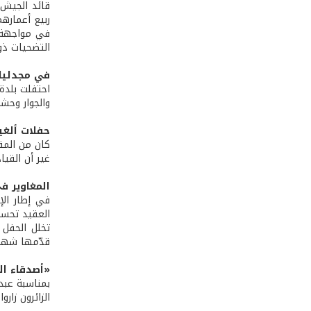
قائد الجيش 
ربيع أعماره
في مواجهة ب
التضحيات ذود
في مجدليا
احتفلت بلدة
والجوار وحشد
حفلات ألغي
كان من المق
غير أن القي
المغاوير ف
في إطار الإ
العقيد تحسي
تخلل الحفل 
قدّمها شهد
«أصدقاء ال
بمناسبة عبد الجيش قام وفد من مخيم rt
الزائرون زا