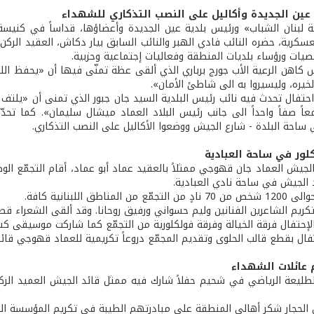
ين الجديدة وأكاليل على النصب التذكاري للشهداء
 لبنان الشباب» ورئيس بلدية عين الجديدة وأعضاؤها، قداساً في كنيسة
سكرية، حضره النائب فادي الهبر والنائب السابق بيار دكاش، العقيد الركن
صيات ورؤساء بلديات المنطقة وفعاليات إجتماعية وحزبية.
 كاهن الرعية الأب جورج برباري الذي ألقى عظة تمنّى فيها أن «يحفظ ال
لخيره، وليسيروا به الى شاطئ الأمان».
احتفال تحدث فيه نائب رئيس البلدية السيد جان جبور الذي تمنى أن «يلتف
عاً صفاً واحداً الى جانب رئيس البلاد العماد ميشال سليمان». كما تحدّ
ساحة البلدة - شارع الجيش ووضعوا الأكاليل على النصب التذكاري.
ور في ساحة العبادية
الجيش العماد جان قهوجي ممثلاً بالعقيد عماد أبو عماد، أقام التجمّع الوطني 
 الجيش في ساحة نادي العبادية.
ن المناطق اللبنانية كافة.
كريم الشاعرين الفنانين وليم حسواني ورفيق روحانا. وقد ألقى الشعراء قصائ
إحتفال فرقة الخيالة وفرقة فولكلورية من التجمّع كما شاركت موسيقى كشا
فال بقطع قالب الحلوى وتقديم المجمّع دروعاً تكريمية للعماد قهوجي قائد 
 عائلات الشهداء
لطليعة الرياضي في شحيم حفلاً شارك فيه ممثل قائد الجيش العميد الر
ن الحجار شكر أهالي المنطقة على مبادرتهم الطيبة في تكريم المؤسسة ال