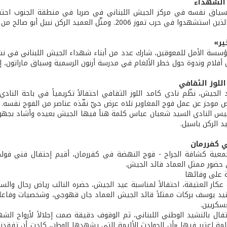
 الشهداء
ياق نفسه في مركز الجيش اللبناني في صربا في منطقة الجنوب احتفال 
وز 2006. ومثّل العميد الركن نبيل أبو صالح من لواء المشاة الأول العماد قهوجي قائد الجيش.
ير»
سسة الأمل للمعوقين، شارك عدد من أبناء شهداء الجيش اللبناني في نش
أفلام وندوة حول خطر الألغام في مدرسة أرنون الرسمية وسباق ماراتون، 
اللوز الثقافي
 الجيش، نظّم نادي كامد اللوز الثقافي احتفالاً تكريمياً في باحة الناد
ض موجز عن عمل فوج المغاوير تلاه عرض حيّ نفّذه عناصر من الفوج نفسه.
يس النادي السيد شعبان عباس كلمة هنأ فيها الجيش بعيده وأشاد بجهوده 
د الركن باسيل.
ي كفررمان
معية كشافة الجراح - فوج النهضة في كفررمان، أقيم إحتفال فني فول
حضور ممثل العماد قائد الجيش.
ة على وفائها
عكار العتيقة، احتفالاً لمناسبة عيد الجيش، حضره النائب رياض رحال والس
يد يوسف بركات ممثلاً قائد الجيش العماد جان قهوجي، وشخصيات وفاعليات 
سكريين.
فال بالنشيد الوطني اللبناني، ثم الوقوف دقيقة صمت إجلالاً لأرواح الش
مة اعتبر فيها «أن الحوادث الأليمة التي يشهدها الوطن، كادت أن تفقدنا الأ