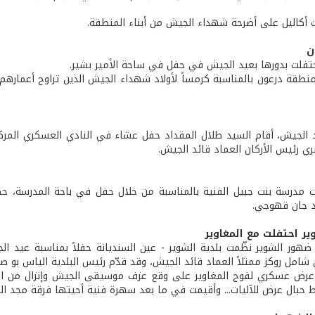
أكاليل على أضرحة شهداء الجيش من أبناء المنطقة.
ن
احتفلت بدورها بعيد الجيش في حفل في ساحة الأمير بشير.
نطقة درعون بالمناسبة كرمساً لأولاد شهداء الجيش الذين تراوح أعمارهم 
 الجيش، أقام السيد طلال المقداد حفل عشاء في النادي العسكري المركزي د
 رئيس الأركان العماد قائد الجيش.
 مدرسة بنت جبيل الفنية بالمناسبة من خلال حفل في باحة المدرسة، ح
اد جان قهوجي.
ر احتفلت مع المغاوير
ور الشوير نظّمت بلدية الشوير - عين السنديانة حفلاً بمناسبة عيد ال
 شامل روكز ممثلاً العماد قائد الجيش، وقد قدّم رئيس البلدية الياس بو ص
عرض عسكري لفوج المغاوير على وقع عزف موسيقى الجيش وإنزال من الم
 حبال عرض للآليات... وأقيمت في ما بعد سهرة فنية أحيتها فرقة مجد الفول