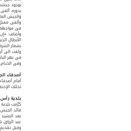
بوجود جيشنا 
بدوره، ألقى 
والجيش الغا
وألقى ممثل 
في مواجهة ال
وأضاف: «إن ع
الأبطال الذ
بشعار الشرف
ولفت الى أن
في نهر البا
وفي الختام، 
أصدقاء ال
أقام أصدقاء
تخللت الإحت
بلدية رأس 
كرّمت بلدية
قائد الجيش 
بعد النشيد 
عبد الرزاق 
وقبل تقديم 