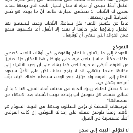
الطفل أيضًا، ينبغي أن نترك له مجال اختيار اللعبة التي يريدها عندما
نشتري له الألعاب. لا تتحكمي بخياراته طالما أنّ ما يريده هو ضمن
الميزانية التي رصدتها.
ماذا عن تكسير اللعب؟ بكل بساطة، الألعاب وجدت ليستمتع بها
الطفل، وبقاؤها على حالها لا يفيد إلا الأهل، أما تكسيرها فيقع
ضمن الفوائد التي ينبغي أن توفّرها...
النموذج
بالعودة إلى ما يتعلق بالنظام والفوضى في أوقات اللعب، خصصي
لطفلك مكانًا مناسبًا يلعب فيه، حتى ولو كان هذا المكان جزءًا صغيرًا
من الغرفة. أتركي له حرية اللعب كما يشاء على أن يعيد الأشياء إلى
مكانها عندما ينتهي، قد لا ينجح تمامًا، لكن على الأقلّ سيعود
النظام إلى الغرفة ولو جزئيًا، ومع الوقت سيتعلّم طفلك كيف يرتّب
أغراضه بشكل جيد.
قد لا يمتثل لطلبك ويترك ألعابه في مختلف أنحاء المنزل، هنا لا بد أن
تسألي نفسك، هل تقومين أنتِ بإعادة ترتيب الأشياء بعد الانتهاء من
استعمالها؟
التوجيهات اللفظية لن تؤدي المطلوب وحدها، في التربية النموذج هو
الأهم. وعبثًا تلومين طفلك على إحداثه الفوضى، إن كانت الفوضى
أصلًا مستشرية في المنزل.
لا تحوّلي البيت إلى سجن