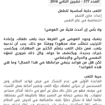
العدد 377 - تشرين الثاني 2016
اللعب حاجة أساسية للطفل
إعداد: ماري الاشقر
اختصاصية في علم النفس
ولا بأس إن أحدث قليلًا من الفوضى!
يتعبك وجود الفوضى في الغرفة حيث يلعب طفلك، وإعادة
الترتيب تتطلّب منك مجهودًا ووقتًا. مع ذلك، يجب أن تدعيه
يلعب، فمن خلال اللعب يتعلّم الكثير من المهارات، ويكتسب
خبرات جديدة، ويكتشف ما حوله، وكل ذلك ضروري لنموّه
النفسي والحركي والإجتماعي.
لكن هل من قواعد ينبغي مراعاتها في هذا المجال؟ وما هي
هذه القواعد؟
حرية اللعب
القاعدة الأولى هي عدم التشدّد في فرض قواعد النظام، ومن
المستحسن أن تتركي لطفلك حريّة اللعب وتغيير أمكنة بعض الأشياء
في غرفته، فهو من خلال ذلك يعبّر عن أمور في داخله: أفكار، مشاعر،
تصورات... ولا ينبغي حرمانه من التعبير عنها بالطريقة التي يفضلها،
طالما أنها لا تشكل خطرًا عليه، فالمبالغة في الحرص على النظام
سيكون لها انعكاسات سلبية على شخصيته. في إطار احترام حرية