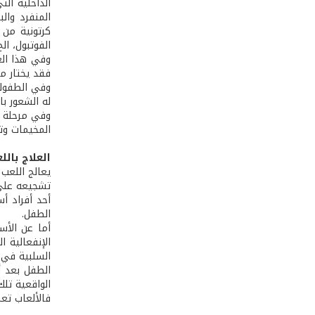
الداخلية ال
المنفرد وال
كرتونية من 
الفوتبول، ال
وفي هذا الع
فقد يختار مث
وفي الطفولة
له الشعور ب
وفي مرحلة ا
المخيمات وت
العلاج بالل
يعالج اللعب
تشجيعه على إ
أحد أفراد أ
الطفل.
أما عن الأس
الإنفعالية 
السلبية في 
الطفل بعد أن
الواقعية تلك
فالألعاب تع