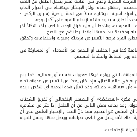
لمرحلة العمرية وحتى سن الثانية عشر ينتقل الطفل من اللعب
تصميم. وتظهر عنده بوادر الإبتكار فينهمك في اختراع ألعاب
طال أفراد أسرته. فيشارك مثلاً في لعبة رياضية (سباق الركض -
محدداً لخلق سيناريو ملائم لإتمام اللعبة على أكمل وجه.
 المدرسية، ونلاحظ أن ملء فراغ الوقت باللعب يأخذ شكلاً آخر
يلة ومفيدة يبدأ معها أولادنا رحلتهم مع النضج.
عطي الفرد فرصة التعبير عن فرديته وميوله واهتماماته وتحقق
اعية كما في الحفلات أو التجمع مع الأصدقاء، أو المشاركة في
ده روح الجماعة والنشاط المستمر.
لمواقف التي يواجه فيها صعوبات نفسية أو إنفعالية، كما يتم
به في عالم الخيال، فإذا كان يعجز عن التعبير عن عدوانه تجاه
» وأن «يعاقب» دميته، وقد تمثّل هذه الدمية أي شخص يريده
ي فكرة «الفضفضة» أو التطهير الإنفعالي أو تفريغ الشحنات
حوله. وقد يخاف بعض الناس من أن الطفل إذا عبّر عن مشاعره
ان العكس هو الصحيح فقد دلّ البحث والإختبار العلمي على أن
ية، ذلك لأنه يمثّل في اللعب صراعاته ويتحرّر منها وينقل للحياة
حياة الإجتماعية.