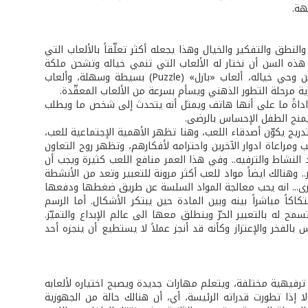
هة.
لنطق والتفكير والخيال وهذا يجعله أكثر تعلّقاً بالألعاب التي
ذه السن أن نختار له الألعاب التي تنمي خياله وتشحن ملكة
الإبداع لديه: دفاتر رسم نترك له الخيار بتحديد ألوانها، وتشجيعه على ابتكار رسوم من وحي خياله، ألعاب «بازل» (Puzzle) بسيطة وسهلة، وألعاب
ة مرحلة التطور الذهني ويسأم بسرعة من الألعاب المعقّدة.
اداةً ما على أنها هاتف ويمثل أنه يتحدث إلى شخص ما ويطلب
يمنح الطفل الإحساس بالرضى.
ريج يكوّن أصدقاء اللعب، وهنا تظهر الأهمية الإجتماعية للعب،
مراعاة ادوار الآخرين واحترامه لأفكارهم، وتظهر روح التعاون
 النشاط والترفيه.. وفي هذا العمر منافع اللعب كثيرة ويجب أن
.. وهنالك ايضاً مواد للعب أكثر مرونة للتعبير وتعد من الأنشطة
خرى... انه يحب معالجة المواد السلسة عن طريق ضغطها ودفعها
اكاً مباشراً بينه وبين المادة حين يبتكر الأشكال. أما الرسم
له بالتعبير الحرّ وينطلق معها الى عالم الإبداع والتميّز.
لفخر والإعتزاز وكأنه قد أنجز عملاً لا يستطيع أن ينجزه أحد
فيهية مختلفة، ويتعلم مهارات جديدة ويصبح اختياره لألعابه
ا إذا تطورت قدراته الرئيسة، أي، أن هنالك حالة من الجهوزية