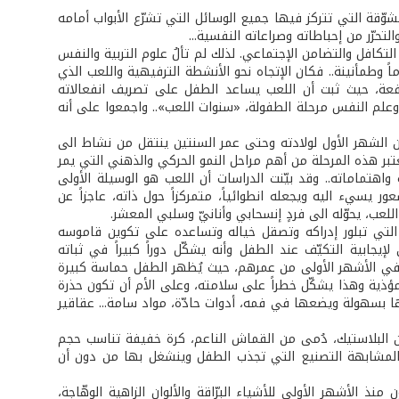
وّقة التي تتركز فيها جميع الوسائل التي تشرّع الأبواب أمامه
تحرّر من إحباطاته وصراعاته النفسية...
افل والتضامن الإجتماعي. لذلك لم تألُ علوم التربية والنفس
 وطمأنينة.. فكان الإتجاه نحو الأنشطة الترفيهية واللعب الذي
افعة، حيث ثبت أن اللعب يساعد الطفل على تصريف انفعالاته
ة وعلم النفس مرحلة الطفولة، «سنوات اللعب».. واجمعوا على أنه
من الشهر الأول لولادته وحتى عمر السنتين ينتقل من نشاط الى
عتبر هذه المرحلة من أهم مراحل النمو الحركي والذهني التي يمر
هتماماته.. وقد بيّنت الدراسات أن اللعب هو الوسيلة الأولى
يسيء اليه ويجعله انطوائياً، متمركزاً حول ذاته، عاجزاً عن
للعب، يحوّله الى فردٍ إنسحابي وأنانيّ وسلبي المعشر.
ن التي تبلور إدراكه وتصقل خياله وتساعده على تكوين قاموسه
جابية التكيّف عند الطفل وأنه يشكّل دوراً كبيراً في ثباته
ياً في الأشهر الأولى من عمرهم، حيث يُظهر الطفل حماسة كبيرة
ؤذية وهذا يشكّل خطراً على سلامته، وعلى الأم أن تكون حذرة
 بسهولة ويضعها في فمه، أدوات حادّة، مواد سامة... عقاقير
ن البلاستيك، دُمى من القماش الناعم، كرة خفيفة تناسب حجم
 المشابهة التصنيع التي تجذب الطفل وينشغل بها من دون أن
 الأشهر الأولى للأشياء البرّاقة والألوان الزاهية الوهّاجة،