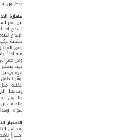
ويطربون لسما
مهارة الإد
بين عمر السن
تسمح له بال
خشبية تركيب
وفي المقابل
منه أمراً ي
ومن عمر الى 
حيث يتعلّم 
لديه ويميل 
نوفّر للطفل 
الفنية.. مث
وجذبها، الخ.
والتلوين فم
والملفت ان 
سواه،. وهذا 
الاختيار الن
بعد سن التا
اختياراً نا