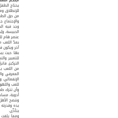
ابتكار أنش
يحتاج الطفل
للإنطلاق ومم
من حق الطفل
والإجتماع جه
وجد فيه الخ
الحبيسة، ويُ
عنصر هام للت
يعدّ اللعب 
آخر ويكون في
بها حيث يبد
للتعبير وال
التركيز، فات
من اللعب يت
المعرفي وال
الإنفعالي، و
للعب واللهو
وأن تترك طف
أدوية، مساح
وننصح الأهل
يده وقدرته 
يتأذّى.
ومما يلفت ال