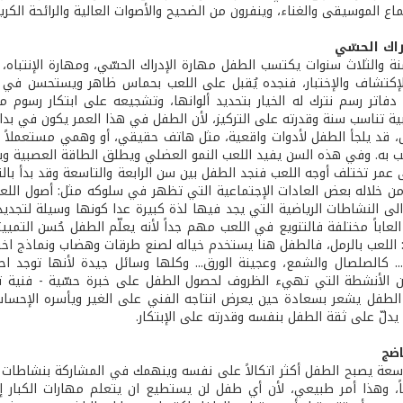
ع الموسيقى والغناء، وينفرون من الضحيح والأصوات العالية والرائحة الكري
راك الحسّي
ة والثلاث سنوات يكتسب الطفل مهارة الإدراك الحسّي، ومهارة الإنتباه، وا
إكتشاف والإختبار، فنجده يُقبل على اللعب بحماس ظاهر ويستحسن في ه
ية تناسب سنة وقدرته على التركيز، لأن الطفل في هذا العمر يكون في بداي
، قد يلجأ الطفل لأدوات واقعية، مثل هاتف حقيقي، أو وهمي مستعملاً 
رغب به. وفي هذه السن يفيد اللعب النمو العضلي ويطلق الطاقة العصبية و
عمر تختلف أوجه اللعب فنجد الطفل بين سن الرابعة والتاسعة وقد بدأ بالتد
من خلاله بعض العادات الإجتماعية التي تظهر في سلوكه مثل: أصول اللعب و
الى النشاطات الرياضية التي يجد فيها لذة كبيرة عدا كونها وسيلة لتجديد
العاباً مختلفة فالتنويع في اللعب مهم جداً لأنه يعلّم الطفل حُسن التمييز
ل: اللعب بالرمل، فالطفل هنا يستخدم خياله لصنع طرقات وهضاب ونماذج ا
.. كالصلصال والشمع، وعجينة الورق... وكلها وسائل جيدة لأنها توجد احتك
ن الأنشطة التي تهيء الظروف لحصول الطفل على خبرة حسّية - فنية تسمح 
الطفل يشعر بسعادة حين يعرض انتاجه الفني على الغير ويأسره الإحساس با
يدلّ على ثقة الطفل بنفسه وقدرته على الإبتكار.
اضج
سعة يصبح الطفل أكثر اتكالاً على نفسه وينهمك في المشاركة بنشاطات تر
ضجاً، وهذا أمر طبيعي، لأن أي طفل لن يستطيع ان يتعلم مهارات الكبار إل