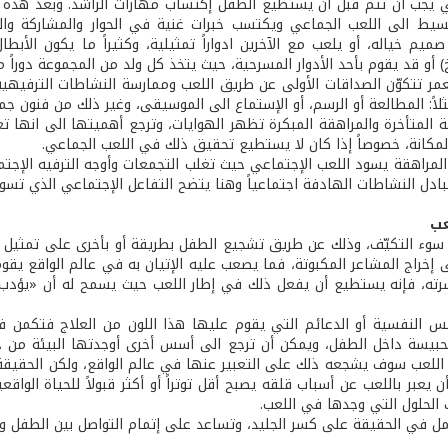
تي يجب أن تتم قبل أن يستطيع الطفل إكتساب مهارات الراشد. وبعد هذه ا
بسيط الى اللعب الجماعي ويكتسب خبرات غنية في الحوار والمشاركة وال
صميم خياله، أو يلعب مع الآخرين ادواراً تمثيلية، وكثيراً ما يكون الأب
خ) أو قد يقوم بأحد الأدوار المسرحية، حيث يتخذ كل ولد من المجموعة دوراً 
مر تتكوّن الصداقات الأولى عن طريق اللعب وممارسة النشاطات الترفيهية -
لاً: المطالعة أو الرسم، أو الإستماع الى الموسيقى، وغير ذلك من فنون جم
 المتأخرة والمراهقة المبكرة تظهر الهوايات، وترجع أهميتها الى انها ت
المكانة، خصوصاً إذا كان لا يستطيع تحقيق ذلك في اللعب الجماعي.
لمراهقة يسود اللعب الإجتماعي حيث تغلب التجمعات وأوجه الترفيه الإجتم
بادل النشاطات الهادفة اجتماعياً وهنا يتضح التفاعل الإجتماعي الذي تسو
عب
 سوء التكيّف، وذلك عن طريق تشجيع الطفل بطريقة أو بأخرى على تمثيل ا
خراج المشاعر المكبوتة، فما يصعب عليه الإتيان به في عالم الواقع يقوم 
سرته، فإنه يستطيع أن يفعل ذلك في إطار اللعب حيث يسمح له أن «يؤدب
س النفسية أو الدعائم التي يقوم عليها هذا اللون من العلاج فتكمن ف
الحبيسة داخل الطفل، ويمكن أن ترجع الى أسس أخرى أوجدتها البيئة من 
اللعب سوف يشجعه ذلك على التعبير عنها في عالم الواقع، ولكن الحقيقة 
 يعبر باللعب عن أسباب قلقه يصبح أقل توتراً أو أكثر قبولاً للحياة الواقع
 الحلول التي وجدها في اللعب.
مل في الحقيقة على كسر الجليد، وتساعد على إتمام التواصل بين الطفل وال