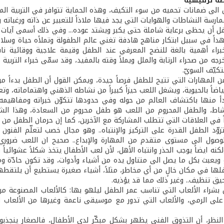
طة ترفيهية
 الى ضمانات تحميه من سوء التكيف، وهذه الحماية تتوافر في التربية المش
ارسة النشاطات والهوايات التي يجد فيها ملاذاً للتعبير عن ذاته ورغباته وال
 أن يحظى برعاية شاملة حتى يكبر ويشتد عوده... وفي ذلك أسمى آيات التك
داً في سبيل ابتكار مناهج هادفة تغني عالم الطفولة وتملأه حياة وسلاماً
براء أهمية بالغة للنضج المعرفي عند الطفل وقيمة علاجية ووقائية ن
خرجه من صحراء الرتابة والملل ويملأ وقته بالمفيد، وقد سمّى خبراء التربي
كيّف السويّ.
من المهارات التي تتيح للطفل فرصاً جيدة، ويمكن القول أن الطفل بدءاً 
اضاً بالحيوية، ويشغل اللعب حيزاً كبيراً من نشاطه الذهني واهتماماته، وت
أ منها باكتشاف العالم من حوله وفي حدودها تتكوّن خبراته ومفاهيمه وا
نشاط، والطفل المحروم من اللعب هو طفل محروم من السعادة، وهذا الشعور 
راً في العلاقات التي تتطلب المشاركة مع الآخرين، كما إن حرمان الطفل من ا
زوّد الطفل القدرة على التركيز والإنتباه.. وهو مجال خصب لتعلّم الفنو
وصول الى مستوى متقدم من المهارة والإبداع.. صحيح ان اللعب ضروري لإي
لكنه ايضاً يوجب الحذر وانتباه الأهل، لأن لعب الأطفال يتخذ شكلاً عشوائ
 ويعبث بكل ما يصل الى متناول يده من أشياء وأدوات، وقد تكون حادّة وم
لها في مكان خالٍ من أي مخاطر، مثلاً، أشياء صغيرة يستطيع أن يلتقطها
يق تنظيف.. وغير ذلك مما قد يؤذيه.
 بشراء الألعاب التي تناسب عمر الطفل ليلهو بها: كالألعاب المصنوعة م
على الرمي، والألعاب التي تدور مع موسيقى ناعمة وغيرها من الألعاب
نظر، أن التذوق الفني يظهر بشكل مبكّر لدى الأطفال، فالصغار ينجذبون منذ