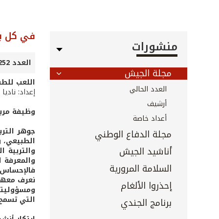
في كل ب
منشورات
العدد 252 - حزيران 2006
مجلة الجيش
اللعب للطف
العدد الحالي
إعداد: ناديا
أرشيف
وظيفة مربح
أعداد خاصة
جوهر الترب
مجلة الدفاع الوطني
الطبيعي، و
أناشيد الجيش
والتربية ا
والمعرفة ا
السلامة المرورية
فالإحساس ب
نعرف معها 
إحذروا الألغام
ومسؤوليتنا
التي تسمح 
برنامج الجندي