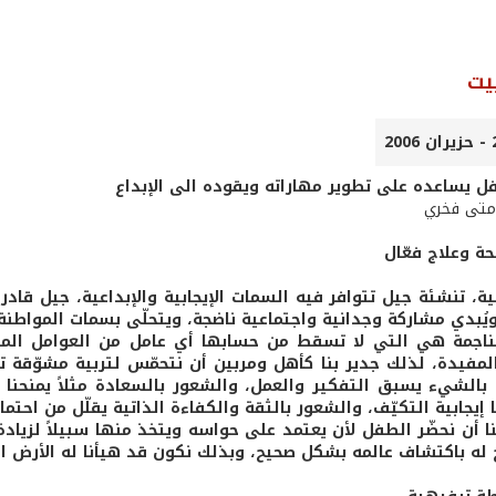
يت
ل يساعده على تطوير مهاراته ويقوده الى الإبداع
 متى فخري
ة وعلاج فعّال
ية، تنشئة جيل تتوافر فيه السمات الإيجابية والإبداعية، جيل قاد
يُبدي مشاركة وجدانية واجتماعية ناضجة، ويتحلّى بسمات المواطنة 
لناجمة هي التي لا تسقط من حسابها أي عامل من العوامل المحف
لمفيدة، لذلك جدير بنا كأهل ومربين أن نتحمّس لتربية مشوّقة 
الشيء يسبق التفكير والعمل، والشعور بالسعادة مثلاً يمنحنا ا
إيجابية التكيّف، والشعور بالثقة والكفاءة الذاتية يقلّل من احتما
 أن نحضّر الطفل لأن يعتمد على حواسه ويتخذ منها سبيلاً لزيادة
له باكتشاف عالمه بشكل صحيح، وبذلك نكون قد هيأنا له الأرض الخ