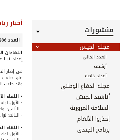
أخبار ريا
منشورات
العدد 286 - نيسان 2009
مجلة الجيش
اللقاءان ال
العدد الحالي
إعداد: نينا 
أرشيف
أعداد خاصة
على ملعب بيروت ا
وقد جاءت الن
مجلة الدفاع الوطني
أناشيد الجيش
• اللقاء الأ
- الأول: لوا
السلامة المرورية
- الثاني: لو
- الثالث: لو
إحذروا الألغام
• اللقاء الث
برنامج الجندي
- الأول: لوا