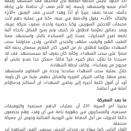
أحد الجنود عايش اللحظة الصعبة بكل معانيها فقد استشهد رفيقه
أمام عينيه واستشهد رئيسه. إنه لأمر صعب أن تحافظ على رباطة
جأشك عندما تفقد عزيزًا أو أخًا وهذا الجندي فقد الرفيق «الأخ»
والقائد «الأب». يقول والدمعة في عينه: «كنا في عملية دهم لأحد
مخيمات اللاجئين السوريين، وكنا حضيرة واحدة، شعرت بحركة غريبة،
وبعد دقائق تعرّضنا لاطلاق نار كثيف وتم رميّ القنابل باتجاه آلية
تابعة لفرع المخابرات، عمدنا إلى المساندة بالنار، واستشهد معنا
النقيب الهبر والرقيب سلهب والجندي الحلاني. ولدى محاولتنا سحب
الشهداء تعرّضنا لاطلاق نار من الفرن. كان الملازم سمعان رحمه الله
مصرًا على سحب الشهداء، وكأنه كان يعرف أنه سيستشهد. قلت له:
«سيدنا ما تقرّب خطر كبير». فردّ قائلاً: «يمكن حدا بعدو عايش أو
مجروح من رفقاتنا»... وكانت لحظة الشهادة.
خلال عملية سحب الشهداء ساندتنا وحدة من المغاوير فاستشهد
عنصر منها، وكانت النيران الغزيرة والقنابل تنهمر علينا من كل زاوية.
أود أن أقول كلمة أخيرة إلى رفاقي الشهداء: لن أنساكم ودماؤكم
أمانة في أعناقنا.
ما بعد المعركة
يخبرنا آمر السرية 231 أن عمليات الدهم مستمرة والتوقيفات
مستمرة، والعسكريون في جهوزية تامة في أي وقت، وهم يخضعون
دائمًا للدورات من أجل الحفاظ على الروحية القتالية وخوض أي معركة
محتملة.
اللواء الثاني كما سواه من وحدات الجيش سيبقى العين الساهرة لرد