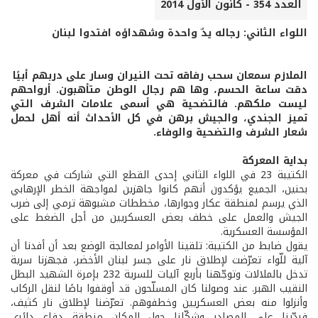
العدد 354 - كانون الأول 2014
اللواء الثاني: رجاله يدٌ واحدة وشهداؤه افتدوا لبنان
الملازم سمعان سحب رفاقه تحت النيران وسار على دربهم أبيًا
دقت ساعة الحسم، وها هم رجال الوطن متأهبون. أرواحهم
ليست ملكهم. فالتضحية هي أسمى علامات الشرف التي
تميز الجندي، والجيش برهن في كل الأحداث أنه أهل لحمل
شعار الشرف والتضحية والوفاء.
بداية المعركة
الكتيبة 23 في اللواء الثاني إحدى القطع التي شاركت في معركة
بحنين، الجميع يؤكدون أنهم كانوا جاهزين لمواجهة الخطر الإرهابي
الذي يرسم لمنطقة عكار وجوارها، مخططات مشبوهة ترمي إلى ضرب
الجيش والعمل على خطف بعض العسكريين من أجل الضغط على
المؤسسة العسكرية.
يقول ضابط من الكتيبة: تلقينا الأوامر لمعالجة الوضع بعد أن أفدنا أن
آلية للّواء تعرّضت لإطلاق نار على جسر لبنان الأخضر، فجهزنا سرية
تدخل بالملالات وتوجّهنا بأربع آليات للسرية 232 بإمرة الشهيد البطل
النقيب الهبر. عند وصولنا كان المسلّحون قد أوقفوا باصًا لنقل الركاب
وأنزلوا منه بعض العسكريين وخطفوهم. تعرّضنا لإطلاق نار كثيف،
فردّينا على المصادر وشكّلنا حول المكان منطقة دفاع دائري