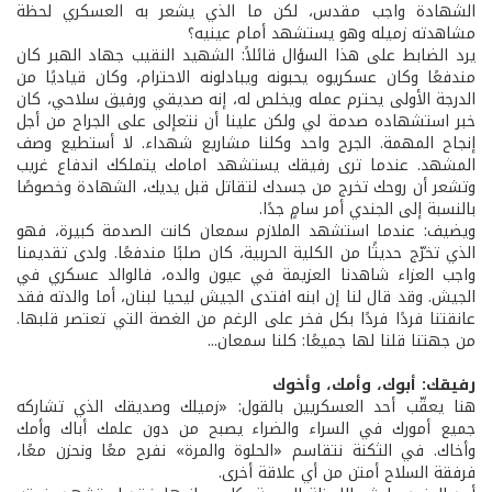
الشهادة واجب مقدس، لكن ما الذي يشعر به العسكري لحظة
مشاهدته زميله وهو يستشهد أمام عينيه؟
يرد الضابط على هذا السؤال قائلاً: الشهيد النقيب جهاد الهبر كان
مندفعًا وكان عسكريوه يحبونه ويبادلونه الاحترام، وكان قياديًا من
الدرجة الأولى يحترم عمله ويخلص له، إنه صديقي ورفيق سلاحي، كان
خبر استشهاده صدمة لي ولكن علينا أن نتعإلى على الجراح من أجل
إنجاح المهمة. الجرح واحد وكلنا مشاريع شهداء. لا أستطيع وصف
المشهد. عندما ترى رفيقك يستشهد امامك يتملكك اندفاع غريب
وتشعر أن روحك تخرج من جسدك لتقاتل قبل يديك، الشهادة وخصوصًا
بالنسبة إلى الجندي أمر سامٍ جدًا.
ويضيف: عندما استشهد الملازم سمعان كانت الصدمة كبيرة، فهو
الذي تخرّج حديثًا من الكلية الحربية، كان صلبًا مندفعًا. ولدى تقديمنا
واجب العزاء شاهدنا العزيمة في عيون والده، فالوالد عسكري في
الجيش. وقد قال لنا إن ابنه افتدى الجيش ليحيا لبنان، أما والدته فقد
عانقتنا فردًا فردًا بكل فخر على الرغم من الغصة التي تعتصر قلبها.
من جهتنا قلنا لها جميعًا: كلنا سمعان...
رفيقك: أبوك، وأمك، وأخوك
هنا يعقّب أحد العسكريين بالقول: «زميلك وصديقك الذي تشاركه
جميع أمورك في السراء والضراء يصبح من دون علمك أباك وأمك
وأخاك. في الثكنة نتقاسم «الحلوة والمرة» نفرح معًا ونحزن معًا،
فرفقة السلاح أمتن من أي علاقة أخرى.