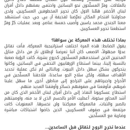
بالملالات. وفرّ المسلّحون نحو البساتين واحتمى بعضهم داخل أفران
لبنان الأخضر. همّنا الاول كان تحرير المخطوفين العسكريين، ولدى
محاولتنا اقتحام المكان تعرّضنا لقذيفة آر. بي. جي. حيث استشهد
معنا الجندي محمد ياسين وأصيب خمسة عناصر، وبعد عمليات كرّ وفرّ
استطعنا تحرير العسكريين.
بماذا تختلف هذه المعركة عن سواها؟
يقول الضابط: هذه المرة اختلفت استراتيجية المعركة، فأنت تقاتل
عدوًا مجهولاً، الاصعب كان أننا تعرضنا لإطلاق نار من داخل منازل
المدنيين الذين استخدمهم المسلّحون كدروع بشرية. كانت الرؤية صعبة
بالنسبة إلينا، بينما استطاع الإرهابيون التخفي في البساتين، وكانوا
يتحركون بشكل سهل داخل البيوت. وبالتالي لم تكن عملية تحديد
الأهداف سهلة، ولكن سلاح الجو ساعدنا، فلاحقنا المسلّحين في
الأحراج واجبرناهم على التراجع إلى مناطق أخرى ما سهل علينا
ضربهم، فأوقعنا في صفوفهم خسائر وأوقفنا العديد منهم.
استطاع عسكريونا النفاذ إلى داخل أفران لبنان الأخضر الذي كان من
أشد المحاور سخونة، أعطيت الأمر بالحسم الذي لا بد منه، واوصيتهم
بالصبر والثبات، فالمعركة معركتنا ولن نخسرها. المعنويات كانت
مرتفعة في صفوف العسكريين، الذين خاضوا اشتباكات مباشرة
وضارية مع المسلّحين.
عندما تخرج الروح لتقاتل قبل الساعدين...