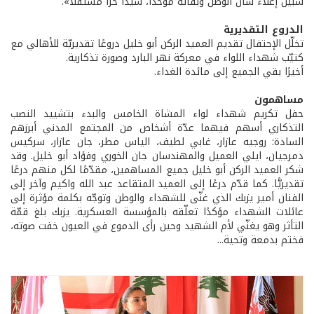
سبيل إعلاء شأن الوطن وبقائه موحدًا، سيدًا حرًا مستقلاً».
الدروع التقديرية
تخلّل الإحتفال تقديم العميد الركن أبو خليل دروعًا تقديريّة للأهالي مع
كتيّب شهداء اللواء في معركة نهر البارد وصورة تذكارية.
أخيرًا بقي الجميع إلى مائدة الغداء.
مساهمون
حفل تكريم شهداء لواء المشاة الخامس والبدء بتشييد النصب
التذكاري أسهم فيهما عدّة أشخاص من المجتمع المدني أبرزهم
السادة: روجيه عازار، غابي لطيف، الياس مطر، جان عازار، سركيس
دمرجيان، ايلي العميل والمهندسان جان الخوري وفؤاد أبو خليل. وقد
شكر العميد الركن أبو خليل جميع المساهمين، مقدّمًا لكل منهم درعًا
تقديريًّا. كما قدّم درعًا إلى العميد المتقاعد عبد الله واكيم وآخر إلى
الفنان أمير يزبك الذي غنّى للشهداء والوطن وتوجّه بكلمة مؤثرة إلى
عائلات الشهداء مؤكدًا تعلّقه بالمؤسسة العسكرية. يزبك بلغ قمّة
التأثر وهو يغنّي لأم الشهيد وحين رأى الدموع في العيون خفت صوته،
فختم بدمعة وتحية...