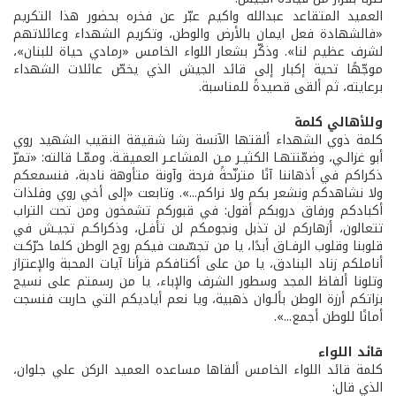
العميد المتقاعد عبدالله واكيم عبّر عن فخره بحضور هذا التكريم
«فالشهادة فعل ايمان بالأرض والوطن، وتكريم الشهداء وعائلاتهم
لشرف عظيم لنا». وذكّر بشعار اللواء الخامس «رمادي حياة للبنان»،
موجّهًا تحية إكبار إلى قائد الجيش الذي يخصّ عائلات الشهداء
برعايته، ثم ألقى قصيدةً للمناسبة.
وللأهالي كلمة
كلمة ذوي الشهداء ألقتها الآنسة رشا شقيقة النقيب الشهيد روي
أبو غزالـي، وضمّنتهـا الكثيـر مـن المشاعـر العميقـة. وممّـا قالته: «تمرّ
ذكراكم في أذهاننا آنًا مترنّحةً فرحة وآونة متأوهة نادبة، فنسمعكم
ولا نشاهدكم ونشعر بكم ولا نراكم...». وتابعت «إلى أخي روي وفلذات
أكبادكم ورفاق دروبكم أقول: في قبوركم تشمخون ومن تحت التراب
تتعالون، أزهاركم لن تذبل ونجومكم لن تأفـل، وذكراكـم تجيـش في
قلوبنا وقلوب الرفـاق أبدًا، يا من تجسّمت فيكم روح الوطن كلما حرّكـت
أناملكم زناد البنادق، يا من على أكتافكم قرأنا آيات المحبة والإعتزاز
وتلونا ألفاظ المجد وسطور الشرف والإباء، يا من رسمتم على نسيج
بزاتكم أرزة الوطن بألـوان ذهبية، ويا نعم أياديكم التي حاربت فنسجت
أمانًا للوطن أجمع...».
قائد اللواء
كلمة قائد اللواء الخامس ألقاها مساعده العميد الركن علي جلوان،
الذي قال: