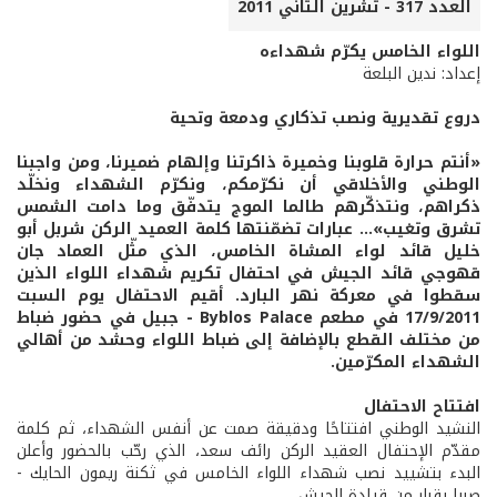
العدد 317 - تشرين الثاني 2011
اللواء الخامس يكرّم شهداءه
إعداد: ندين البلعة
دروع تقديرية ونصب تذكاري ودمعة وتحية
«أنتم حرارة قلوبنا وخميرة ذاكرتنا وإلهام ضميرنا، ومن واجبنا
الوطني والأخلاقي أن نكرّمكم، ونكرّم الشهداء ونخلّد
ذكراهم، ونتذكّرهم طالما الموج يتدفّق وما دامت الشمس
تشرق وتغيب»... عبارات تضمّنتها كلمة العميد الركن شربل أبو
خليل قائد لواء المشاة الخامس، الذي مثّل العماد جان
قهوجي قائد الجيش في احتفال تكريم شهداء اللواء الذين
سقطوا في معركة نهر البارد. أقيم الاحتفال يوم السبت
17/9/2011 في مطعم Byblos Palace - جبيل في حضور ضباط
من مختلف القطع بالإضافة إلى ضباط اللواء وحشد من أهالي
الشهداء المكرّمين.
افتتاح الاحتفال
النشيد الوطني افتتاحًا ودقيقة صمت عن أنفس الشهداء، ثم كلمة
مقدّم الإحتفال العقيد الركن رائف سعد، الذي رحّب بالحضور وأعلن
البدء بتشييد نصب شهداء اللواء الخامس في ثكنة ريمون الحايك -
صربا بقرار من قيادة الجيش.