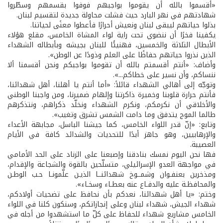
«أقسموا بالله أن يقوموا بواجبهم فوفوا بقسمهم وسطّروا
شهادتهم في نهر البارد حيث فشلت محاولة جديدة لتقسيم لبنان.
بذلوا حياتهم ليبقى لبنان ونعيش أحرارًا فأعطوا معنًى لحياتنا.
يكفينا فخرًا أن ننضوي تحت راية لواء المشاة الخامس، مقلع هؤلاء
الأبطال الثلاثة والخمسين، فهنيئًا للبنان بجيشه وبأبطاله الشهداء
الذين نذروا حياتهم حفاظًا على العلم وذودًا عن الوطن».
وأضاف: «أنتم أقسمتم بالله أن تقوموا بواجبكم ونحن أقسمنا ألا
ننساكم، وأن نسير على خطاكم...».
وتوجّه إلى أهالي الشهداء قائلاً: «أما أنتم يا أهلنا، أهل شهدائنا،
فأنتم حرارة قلوبنا وخميرة ذاكرتنا وإلهام ضميرنا، ومن واجبنا الوطني
والأخلاقي أن نكرمكم، ونكرم الشهداء ونخلّد ذكراهم، ونتذكرهم
طالما الموج يتدفق وما دامت الشمس تشرق وتغيب».
وتابع: «إنّ قدر اللواء الخامس، كما جيشنا الباسل، مجابهة الأعداء
والإرهابيين، وهو جاهز أبدًا للتحديات والشدائد كافة في الأيام
العصيبة.
فها نحن اليوم نمسك بنادقنا وإصبعنا على الزناد على الحد الأمامي
في مواجهة العدو الإسرائيلي، متسلّحين بالقوة والشجاعة والإقدام،
ومذخرين بعنفـوان وشمــوخ شهدائنــا الذيـن علّمونـا حـب الوطـن
والمحافظـة عليه والدفـاع عنه بعطـاء وسخـاء».
وختم: «يا أهل شهدائنا، نعدكم بأن نحافظ على تضحيات أولادكم،
شهداء الجيش، شهداء لبنان وعلى إنجازاتكم، وسنكون كلنا في اللواء
الخامس مشاريع شهداء للحفاظ على كلّ ما استشهدوا من أجله في