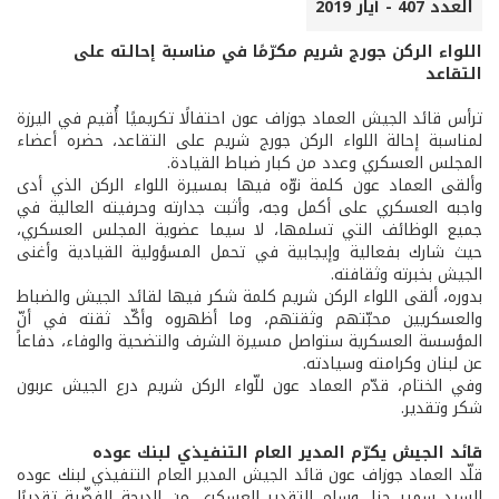
العدد 407 - أيار 2019
اللواء الركن جورج شريم مكرّمًا في مناسبة إحالته على
التقاعد
ترأس قائد الجيش العماد جوزاف عون احتفالًا تكريميًا أُقيم في اليرزة
لمناسبة إحالة اللواء الركن جورج شريم على التقاعد، حضره أعضاء
المجلس العسكري وعدد من كبار ضباط القيادة.
وألقى العماد عون كلمة نوّه فيها بمسيرة اللواء الركن الذي أدى
واجبه العسكري على أكمل وجه، وأثبت جدارته وحرفيته العالية في
جميع الوظائف التي تسلمها، لا سيما عضوية المجلس العسكري،
حيث شارك بفعالية وإيجابية في تحمل المسؤولية القيادية وأغنى
الجيش بخبرته وثقافته.
بدوره، ألقى اللواء الركن شريم كلمة شكر فيها لقائد الجيش والضباط
والعسكريين محبّتهم وثقتهم، وما أظهروه وأكّد ثقته في أنّ
المؤسسة العسكرية ستواصل مسيرة الشرف والتضحية والوفاء، دفاعاً
عن لبنان وكرامته وسيادته.
وفي الختام، قدّم العماد عون للّواء الركن شريم درع الجيش عربون
شكر وتقدير.
قائد الجيش يكرّم المدير العام التنفيذي لبنك عوده
قلّد العماد جوزاف عون قائد الجيش المدير العام التنفيذي لبنك عوده
السيد سمير حنا، وسام التقدير العسكري من الدرجة الفضّية تقديرًا