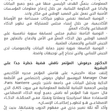
المعلومات، يتمثّل الهدف الرئيسي منها في جمع جميع البيانات
والداتا في الحكومة اللبنانية، من خلال إدماج معلومات المؤسـسات
الأمنية التي تعمل على الصعيد الوطني في مكان واحد.
- التوصية السابعة: تقضي بتطوير شراكات مستدامة مع الأوساط
الأكاديمية، من خلال إنشاء مجلس للمشاركة في تطوير الذكاء
الاصطناعي والذكاء المعزّز.
- التوصية الثامنة: تنظيم مجلس لمسابقة سنوية تنافسية على
الصعيد الوطني حول الذكاء المعزّز في الأمن والدفاع، بالتعاون مع
الجيش اللبناني والجمعيات العلمية.
- التوصية التاسعة: ضرورة تعزيز حماية البيانات والخصوصيات لدى
الجيش اللبناني، والتي تحتاج إلى توجيهات واضحة.
الدكتور حرفوش: المؤتمر ناقش قضية خطرة جدًا على
البشرية
إلتقت مجلة «الجيش» على هامش المؤتمر مديره الأكاديمي
Manager Chair البروفسور أنطوان حرفوش (اختصاصي في الأنظمة
الذكية وتحليل البيانات في جامعة نانتير- باريس Paris Nanterre،
ورئيس الجمعية اللبنانية للأنظمة المعلوماتية في بيروت LAIS)، الذي
قال: «ميزة هذا المؤتمر أنه ناقش جميـع أوجه الذكاء الاصطناعي،
للاستفادة منها استراتيجيًا وعملانيًا وتقنيًا، ففـي المحصّلــة، الذكــاء
الاصطناعــي هــو لتطويــر إمكانيــات الإنســان».
وأكد أنّه ثمّة تغيير جذري في مفهوم الحروب وتقنياتها، بحيث إنّ