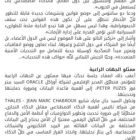
من الفهم والتنسيق بين دول العالم، فالذكاء الاصطناعي بات
يُستعمل في الحروب».
ودعا دو سانتوس إلى «وضع قوانين وتشريعات جديدة قابلة للتطور،
لأنّ الأخطار تتطوّر، على أن تكون هذه القوانين تحت سقف
الديموقراطية، وهذا ليس بسهلٍ. من هنا تبدو الحاجة ملحة للطوارىء
السيبرانية التي تؤمن القدرة على إدارة الأزمات».
وأشار إلى «تركيز الناتو على هذا الموضوع ليس في الدول الأعضاء، بل
أيضًا مع الشركاء في دول الخليج وغيرها، لبناء تعاون ووضع اتفاقيات
وتعزيز مبدأ التعدّدية كوسيلة جدية للتعامل مع التحديات الأمنية
المتعددة»، وحيّا الجيش اللبناني لأنّه «يواكب هذه التحديات»...
ممثلو الجهات الراعية
أعقب ذلك انعقاد جلسة تحدّث فيها ممثلون عن الجهات الراعية
للمؤتمر، فتطرّق المدير الإقليمي لشركة أوراكل ORACLE السيد بيتر
فوز PETER FUZES، إلى أهمية قاعدة البيانات وضرورة حمايتها
وتحديثها.
وتناول السيد جان مارك شابرو THALES - JEAN MARC CHABROUX
من شركة تاليس أهمية الذكاء الاصطناعي مقابل الذكاء التجاري،
متطرّقًا إلى ضرورة تحديث وتطوير الخوارزميات أو أنظمة الأمن والدفاع
المختلفة، في ظلّ التحّول الرقمي، معتبرًا أن الأمن يحتاج إلى البيانات
المختلفة عن البيانات الهائلة عبر البريد الالكتروني والشبكات
الاجتماعية، كي يتمّ تحليلها، واتخاذ القرار المناسب في ظلّ الذكاء
الآمن.