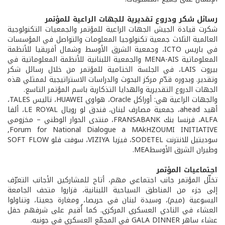
رسائل شكر ودروع تقديرية للجهات الراعية للمؤتمر
شكرت قيادة الجيش الجهات الراعية للمؤتمر والجمعيات التكنولوجية
العالمية الثلاث جمعية تكنولوجيا المعلومات والتواصل في المؤسسات
في باريس ICTO، وجمعية الشرق الأوسط وشمال أفريقيا للأنظمة
المعلوماتية MENA-AIS والجمعية اللبنانية للأنظمة المعلوماتية في
بيروت LAIS، في الجلسة الختامية للمؤتمر من خلال رسائل شكر
وتقدير. وبدوره قدّم مركز البحوث والدراسات الاستراتيجية لممثلي هذه
الجهات الدروع التقديرية والهدايا التذكارية باسم المؤتمر التاسع.
والجهات الراعية هي: أوراكل Oracle، هواوي HUAWEI، تاليس TALES،
أهيد ahead، جمعية مصارف لبنان، فندق لو رويال LE ROYAL، ألفا
ALFA، فرنسا بنك FRANSABANK، منتدى الحوار الوطني – مخزومي
Forum for National Dialogue a MAkHZOUMI INITIATIVE,
سوديتيل للانترنت SODETEL، فيزيا VIZIYA، سوفت فلو SOFT FLOW
وطيران الشرق الأوسطMEA.
اجتماعيات المؤتمر
تخلّل المؤتمر جانب اجتماعي مهم، أتاح للمشاركين الأجانب التعرّف
إلى جزء من المناطق السياحية اللبنانية، فزاروا متحف الجامعة
اليسوعية (ميم)، وسيدة لبنان في حريصا، ومغارة جعيتا، وتناولوا
العشاء في النادي العسكري المركزي. كما أُقيم على شرفهم حفل
عشاء ساهر GALA DINNER في المجمّع العسكري في جونيه.