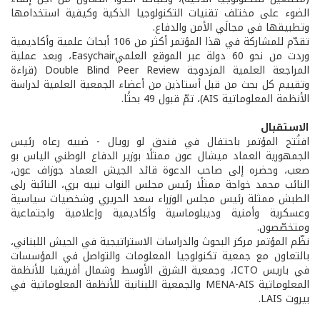
الضوء على مختلف تقنيات التكنولوجيا الذكية وكيفية استخدامها
وتطبيقها في مجالَي الأمن والدفاع.
تقدّم للمشاركة في هذا المؤتمر أكثر من 106 أبحاث علمية وأكاديمية
وردت من نحو 60 دولة عبر الموقع العلميEasychair، وبعد عملية
المراجعة العلمية المزدوجة Double Blind Peer Review (قراءة
وتقييم كل بحث من قبل أستاذين من أعضاء الجمعية العلمية لدراسة
الأنظمة المعلوماتية AIS)، تمّ قبول 49 بحثًا.
الاستقبال
افتُتح المؤتمر باحتفال في فندق لو رويال - ضبيه رعاه رئيس
الجمهورية العماد ميشال عون ممثلًا بوزير الدفاع الوطني الياس بو
صعب، وحضره إلى صاحب الدعوة قائد الجيش العماد جوزاف عون،
النائب محمد خواجة ممثلًا رئيس مجلس النواب نبيه بري، النائبة رلى
الطبش ممثلة رئيس مجلس الوزراء سعد الحريري وشخصيات سياسية
وعسكرية وأمنية وديبلوماسية وأكاديمية وإعلامية واجتماعية
ومتخصّصون.
نظّم المؤتمر مركز البحوث والدراسات الاستراتيجية في الجيش اللبناني،
بالتعاون مع جمعية تكنولوجيا المعلومات والتواصل في المؤسسات
في باريس ICTO، وجمعية الشرق الأوسط وشمال أفريقيا للأنظمة
المعلوماتية MENA-AIS والجمعية اللبنانية للأنظمة المعلوماتية في
بيروت LAIS.