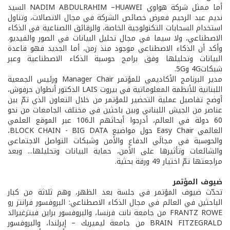
أما ممثل شركة هواوي NADIM ABDULRAHIM –HUAWEI السيد
نديم عبد الرحيم فعرض خصائص الشركة في مجال الاتصالات، وتناول
استخدام السحابات التكنولوجية الخاصة، والرقائق االصناعية في الذكاء
الاصطناعي، ولا سيما في مجال تحليل البيانات في الصور والفيديو.
وأكد أن الذكاء الاصطناعي موجود منذ زمن، أما الجديد فهو قاعدة
البيانات وتحليلها وفق برامج حوسبة الذكاء الاصطناعية وعبر
شبكات4G و5G.
مدير البرنامج الأكاديمي للمؤتمر Manager Chair ورئيس الجمعية
اللبنانية للأنظمة المعلوماتية في بيروت LAIS الدكتور أنطوان حرفوش،
أوضح تفاصيل عملية التحضير للمؤتمر من خلال التعاون الذي تمّ بين
عناصر من الجيش اللبناني وبين باحثين في مختلف الجامعات من نحو
60 دولة في العالم، أدرجوا أبحاثهم الـ106 عبر الموقع العلمي
العالمي Easy Chair حول مواضيع BLOCK CHAIN - BIG DATA،
والحوسبة في مجالَي الدفاع والأمن وشبكات التواصل الاجتماعي
والشائعات وتأثيرها على الأمن، حماية البيانات وتحليلها... وبعد
مراجعتها تمّ اختيار 49 ورقة بحثية.
ضيوف المؤتمر
تحدّث ضيوف المؤتمر في جلسة بعد الظهر، وهم ثلاثة من كبار
الباحثين في العالم في مجال الذكاء الاصطناعي: البروفسور فرانتز رو
FRANTZ ROWE من جامعة نانت فرنسا، والبروفسور براين فيتزغيرالد
BRAIN FITZEGRALD من جامعة ليميريك – إيرلندا، والبروفسور