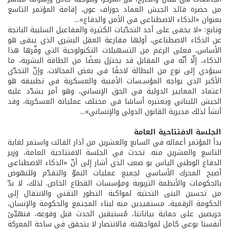
من حضرة قائد الجيش العماد جوزاف عون، إقامة المؤتمر التاسع
بعنوان «الذكاء الاصطناعي في الأمن والدفاع»...
وتابع: «لا يخفى على أحد التحدّيات الكثيرة والمفاعيل السلبية الناتجة
عن الذكاء الاصطناعي، أولها مقارعة العقل البشري الذي يبقى هو
الأساس، فعلى الرغم من التسهيلات التكنولوجية التي وفّرها هذا
الذكاء، إلّا أنّه في المقابل قد يختزل بعضًا من الطاقة البشرية، ما
سيؤدي إلى نوع من البطالة لاحقًا في بعض المجالات. وإنّ التحدّي
الأكبر الذي يواجه المؤسـسات الأمنية والعسكرية في تطبيقه هو
اعتماد المعايير الدولية في الحق الإنساني، وهو أمر يشدّد عليه
الجيش اللبناني ويعتبره أساسًا في مختلف عملياته العسكرية، وقد
أنشأ لذلك مديرية القانون الدولي والإنساني»...
الجلسة الافتتاحية العامة
بدأ المؤتمر أعماله في السابع والعشرين من آذار الفائت واستمر لغاية
التاسع والعشرين منه. تحدث في الجلسة الافتتاحية العامة، وزير
الدفاع الوطني الياس بو صعب الذي أشار إلى أنّ «الذكاء الاصطناعي
أصبح المحرك الأساسي لجميع عمليات النموّ والتقدّم وللنهوض
بالحكومات والأنظمة التربوية ومؤسسات القطاع الخاص. لذلك، لا بدّ
من تحسين البنى التحتية لمواكبة التطور التقني والانتقال إلى
الحكومة الرقمية، مستفيدين منه لبناء المجتمع والحكومة والإنسان،
حريصين على حماية بياناتنا، مُستبقين الحدث قبل وقوعه، فنهيّئ
أنفسنا بوعي كامل لمواجهته. فالانتصار لا يتحقق في ساحة المعركة