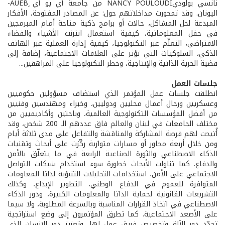
نانسي بولوديNANCY POULOUDI من جامعة أي يو أي ِAUEB-
اليونان. وقد تمحورت مداخلاتهم حول: عن المصادر المفتوحة، الأفكار
المبدعة لحل المشاكل، حالات أو برامج ذكية متاحة أمام المبرمجين
في حقل المعلوماتية، كيفية استعمال انترنت الأشياء والفضاء
الافتراضي، التعلّم عبر التكنولوجيا، كيفية إدارة العملية عبر الهاتف
الذكي، السلوكيات التي تؤثر على العلاقات الاجتماعية، إضافة إلى
قضية الحرية الذاتية والإنتاجية، وخطر التكنولوجيا على المراهقين...
جلسات العمل
انطلقت جلسات عمل المؤتمر الذي استضاف مسؤولين حكوميين
وعسكريين ورجال أعمال محليين ودوليين، وخبراء ومهندسين وفنيين
من أفضل المؤسسات التكنولوجية العالمية، وباحثين وأكاديميين من
مختلف الجامعات في لبنان والعالم فاق عددهم الـ 200 شخص، وقد
أُتيحت لهم فرصة المشاركة والمناقشة والتفاعل على مدى ثلاثة أيام
ومن خلال أربعة محاور أو مسارات متوازية ركّزت على أبحاث وتقنيات
الذكاء الاصطناعي والثورة الصناعية الرابعة في ما يتعلّق بالأمن
والدفاع. كما تناولت الأبحاث خطورة سوء استخدام شبكات التواصل
الاجتماعي على الأمن، استخدامات التحليلات التنبؤية لداتا المعلومات
المتوافرة للعموم في الدفاع الوطني، التطوير الإبداع، وكذلك
التشريعات القانونية لحماية الداتا والمعلومات الكبيرة، ودور الذكاء
الاصطناعي في اتخاذ القرارات المناسبة وبالسرعة المطلوبة، ولا سيما
على الأصعد الاجتماعية. كما تطرق المؤتمرون إلى وضع استراتجية
تحدّد دور الآلة وتخصيص فريق عمل لها، وتعزيز دور الإنسان الذي