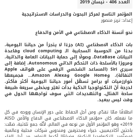
العدد 406 - نيسان 2019
المؤتمر التاسع لمركز البحوث والدراسات الاستراتيجية
إعداد: تريز منصور
نحو أنسنة الذكاء الاصطناعي في الأمن والدفاع
بات الذكاء الاصطناعي (AI) جزءًا لا يتجزأ من حياتنا اليومية،
بدءًا من الحوسبة السحابية الـ cloud computing وقاعدة
البيانات DataBase، وصولًا إلى حماية البيانات العامة والذاتية،
ومرورًا بالأسلحة ذات التحكم الذاتي Autonomous، إضافة إلى
سيري Siri (المساعد الشخصي الرقمي على هواتف Apple
النقالة)، وGoogle Home وAmazon Alexa... فجميعها
خوارزميات أو برامج تسهّل أمور حياتنا اليومية أكثر فأكثر،
لدرجة أنّ التكنولوجيا الذكية بدأت تغيّر وبخطى سريعة طبيعة
ساحة القتال، والتهديدات التي سوف تواجهها الدول في
وقت ليس ببعيد.
انطلاقًا ممّا تقدّم، ومن أجل الحفاظ على دور الإنسان وروحه في كل
ما نفعله، كان «مؤتمر الذكاء الاصطناعي في الدفاع والأمن AISD
2019» وهو المؤتمر الأول من نوعه في العالم، لأنّه جمع ثلاثية، ضمّت:
باحثين أكاديميين، خبراء ومحترفين ومندوبي شركات محلية وعالمية
(مصنّعين للتكنولوجيا الذكية)، وضباطًا أكدوا التعاون من أجل إلقاء