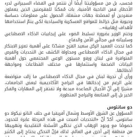
فحسب، بل من مسؤوليتنا أيضًا أن ننتصر في الفضاء السيبراني لدرء
الأخطار. فمن الناحية الأمنية، بات مُمكنًا للمقرصنين الذين يعملون
منفردين أو لمصلحة جهات مشغلة، الحصول على معلومات حساسة
وحيوية مثل خرائط للمواقع العسكرية والسيادية لكي يتمّ استخدامها
لأهداف إرهابية»...
وختم الوزير بضرورة تسليط الضوء على إيجابيات الذكاء الاصطناعي
وسلبياته في مجالَي الأمن والدفاع.
كما تحدث العميد الركن سعيد القزح مشدّدًا على أهمية تعزيز الابتكار
في مجال الذكاء الاصطناعي ومحاولة الكشف عن التحديات والفرص
المتوافرة في لبنان ورفع مستوى الوعي المجتمعي حول أهمية
البيانات الضخمة واستثمارها في مختلف القطاعات ومواجهة
أخطائها.
ورأى أن تجربة لبنان في مجال الذكاء الاصطناعي ما زالت متواضعة
على الرغم من إدخالها في البرامج الأكاديمية لبعض الجامعات،
مشيرًا إلى أنّ الأجيال الصاعدة مبدعة ولا تفتقر إلى المهارات والفكر
الخير بل إلى المتابعة والبرامج المتطورة.
دو سانتوس
المسؤول عن الشرق الأوسط وشمال أفريقيا في حلف الناتو نيكولا دو
سانتوس، أكدّ أنّ «التحديات أصبحت في هذه المرحلة عابرة للحدود،
خصوصًا مع وجود الإرهاب الذي تخطّى الأسلحة التقليدية وتهريبها
من منطقة إلى أخرى في العالم، لذلك فإنّ التحدّي يحتاج إلى الكثير