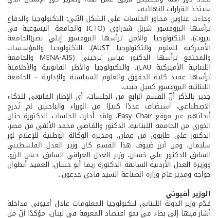
سيتخذ القرارات النهائية...
وجاءت عناوين محاور الجلسات على الشكل الآتي: التكنولوجيا والدفاع
ترأسها البروفسور شربل شدراوي (ICTO والجامعة اليسوعية في
بيروت)، التكنولوجيا والأمن ترأسها البروفسور إيلي نصر(الجامعة
الأميركية للعلوم والتكنولوجيا AUST)، التكنولوجيا والمؤسـسات
والمجتمع ترأسها الدكتور عباس ترحيني (MENA-AIS والجامعة
اللبنانية الأميركية LAU)، والتكنولوجيا والأطر القانونية والأخلاقية
ترأسها عميد كلية الجقوق والعلوم السياسية والإدارية – الجامعة
اللبنانية البروفسور كميل حبيب.
جدير بالذكر أنّ القسم الرابع من الجلسات، أي الإطار القانوني للذكاء
الاصطناعي، استضاف عددًا كبيرًا من الوزراء والباحثين لم تُدرج
أبحاثهم عبر موقع Easy Chair، ولقد أدارت الجلسات الدكتورة جنان
الخوري من الجامعة اللبنانية، الدكتور والقاضي محمد الألفي من مصر،
الدكتور علي طابوق من عمان، ومديرة الوكالة الوطنية للإعلام لور
سليمان. ومن أبرز ضيوف هذا القسم كان وزير العدل الفلسطيني
السابق الدكتور علي خشان، وزير العدل العراقي السابق حسن الرزو،
ووزيرة العدل الأردنية السابقة الدكتورة ريما أبو حسان، العميد أنطوان
خواجه ومدير عام وزارة الصناعة السيد فادي جدعون...
الوزير أفيوني
قدّم وزير الدولة اللبناني لتكنولوجيا المعلومات عادل أفيوني مداخلة
أشار فيها إلى بطء في نمو اقتصاد المعرفة في لبنان، مؤكدًا أنّ من