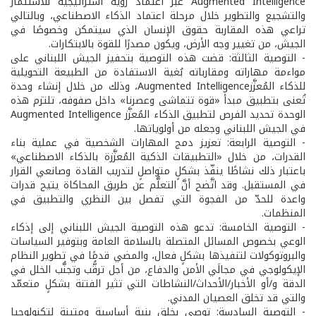
Augmented Intelligence عبر اعتماد رؤية استراتيجية للاستثمار
والتشجيع والتطوير خلال مرحلة اعتماد الذكاء الاصطناعي، وبالتالي
تراعي هذه المقاربة حقوق الإنسان الذي سيتمكن وخصوصًا في
الجيش، من تغيير وجه الأرض، ويكون مصدرًا للقوة بالابتكارات.
- التوصية الثالثة: قضت هذه التوصية بتحفيز الجيش اللبناني على
مواءمة مهاراته ومقارباته بُغية الاستفادة من الطبيعة التحويلية
للذكاء المُعزَّزAugmented Intelligence، وذلك من خلال إنشاء وحدة
تُعنى بتطبيق مبدأ «قوة تتماشى وعصرنا» داخل صفوفه، تلتزم هذه
الوحدة تحديد الفرص لتطبيق الذكاء المُعزَّز Augmented Intelligence
في الجيش اللبناني وجعله من أولوياتها.
- التوصية الرابعة: تعزيز دمج المهارات الشخصية في عملية بناء
القدرات، من خلال «التطبيقات الذكية المُعزَّزة بالذكاء الاصطناعي»
باعتبار ذلك نشاطًا ينفّذ بشكلٍ متواصلٍ لتدريب القادة وصانعي القرار
في المستقبل. وقد اتَّضح أنَّ التعلُّم عن طريق المحاكاة يتيح قدرات
واعدة للحدّ من الفجوة التي تفصل بين النظري والتطبيق في
المنظمات.
- التوصية الخامسة: تدعو هذه التوصية الجيش اللبناني إلى إذكاء
الوعي بخصوص المسائل المتصلة بالسلامة العامة وبتوفير السياسات
والبروتوكولات لتنفيذها بشكلٍ فعال، والمضي قدمًا في تطوير النظام
الإيكولوجي في مجالَي الأمن والدفاع، من أجل ترقُّب وتجنُّب الخلل في
الدقة و/أو الأخبار/الأحداث/النشاطات التي تثير الفتنة بشكلٍ متعمّد
والتي قد تخلق العصيان المدني.
- التوصية السادسة: توصي بخلق بنية أساسية ومتينة لتكنولوجيا