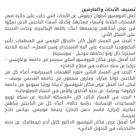
تصنيف الأبحاث والعارضين
أعلن البروفسور أنطوان حرفوش عن الأبحاث التي حازت على جائزة ضمن
المسارات الثلاثة وأسماء معدّيها، وكذلك أسماء الباحثين الذين تميّزوا
في عرض أبحاثهم، وجميعها أعدّت باللغة الإنكليزية، وجاءت النتيجة
على الشكل الآتي:
• البحث في المسار الأول كان: «التحوّل الرقمي في المنظمات: تأثير
التكنولوجيا الجديدة على آلية الاستخدام وسير العمل»، أعدته الباحثة
اسينزيا دال زوتو (جامعة نيوخيل - سويسرية).
أما أفضل عرض فكان للبروفسور أسلي سينسر من جامعة بوغازيسي –
تركيا.عن بحثه «حالات في قطاع الدفاع».
• البحث في المسار الثاني «ثورة الهجمات السيبرانية» أعدّه كل من
الباحثين جوانا مبارك، ومارون شمعون من جامعة القديس يوسف –
لبنان, أما أفضل عرض فكان للبروفسور أدريانا بورليا شيوبيو من جامعة
كرايوفا- رومانيا، عن بحثه الأخلاق والأمن في انتشار المعلومات».
• البحث في المسار الثالث كان «المشكلة الناتجة عن شبكة توزيع
المساعدات الإنسانية- دراسة حالة»، أعدّه كل من الباحثين شاهين
جيلاريه (إيران)، قاسم دنش (لبنان)، رحيمة مونيمي، بريانس ناجح
(فرنسا).
أما أفضل عرض فكان للبرفسور الدكتور كارل آدم (بريطانيا)، عن بحثه
«التحديات في التحويل الذاتي».