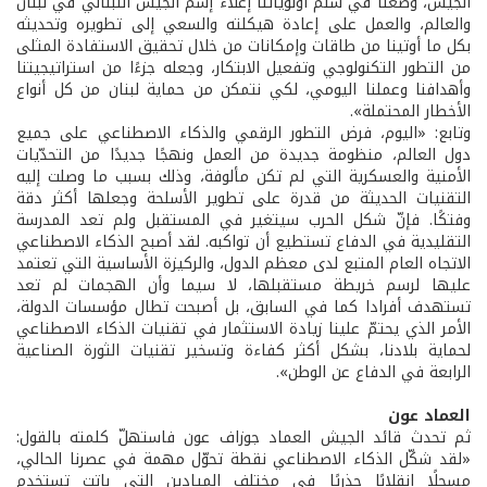
الجيش، وضعنا في سلم أولوياتنا إعلاء إسم الجيش اللبناني في لبنان
والعالم، والعمل على إعادة هيكلته والسعي إلى تطويره وتحديثه
بكل ما أوتينا من طاقات وإمكانات من خلال تحقيق الاستفادة المثلى
من التطور التكنولوجي وتفعيل الابتكار، وجعله جزءًا من استراتيجيتنا
وأهدافنا وعملنا اليومي، لكي نتمكن من حماية لبنان من كل أنواع
الأخطار المحتملة».
وتابع: «اليوم، فرض التطور الرقمي والذكاء الاصطناعي على جميع
دول العالم، منظومة جديدة من العمل ونهجًا جديدًا من التحدّيات
الأمنية والعسكرية التي لم تكن مألوفة، وذلك بسبب ما وصلت إليه
التقنيات الحديثة من قدرة على تطوير الأسلحة وجعلها أكثر دقة
وفتكًا. فإنّ شكل الحرب سيتغير في المستقبل ولم تعد المدرسة
التقليدية في الدفاع تستطيع أن تواكبه. لقد أصبح الذكاء الاصطناعي
الاتجاه العام المتبع لدى معظم الدول، والركيزة الأساسية التي تعتمد
عليها لرسم خريطة مستقبلها، لا سيما وأن الهجمات لم تعد
تستهدف أفرادا كما في السابق، بل أصبحت تطال مؤسسات الدولة،
الأمر الذي يحتمّ علينا زيادة الاستثمار في تقنيات الذكاء الاصطناعي
لحماية بلادنا، بشكل أكثر كفاءة وتسخير تقنيات الثورة الصناعية
الرابعة في الدفاع عن الوطن».
العماد عون
ثم تحدث قائد الجيش العماد جوزاف عون فاستهلّ كلمته بالقول:
«لقد شكّل الذكاء الاصطناعي نقطة تحوّل مهمة في عصرنا الحالي،
مسجلًا انقلابًا جذريًا في مختلف الميادين التي باتت تستخدم