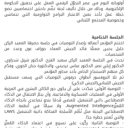
أولوياته اليوم في عصر التحوّل الرقمي العمل على تحقيق الحكومة
الإلكترونية، وذلك من خلال تأليف لجنة تضّم باحثين اختصاصيين تضع
خطة عمل تأخذ بعين الاعتبار البرامج الخوارزمية التي تتماشى
وخصوصية المجتمع اللبناني.
الجلسة الختامية
اختتم المؤتمر أعماله بإصدار التوصيات في جلسة حضرها العميد الركن
خليل يحيى ممثلًا قائد الجيش العماد جوزاف عون وعدد من
الشخصيات.
تحدث في الجلسة العميد الركن سعيد القزح، الدكتور شربل شدراوي،
الدكتور إيلي نصر، الدكتور عباس ترحيني، والدكتورة جنان الخوري، وقدّم
كل منهم الاستنتاج الخاص بأحد محاور المؤتمر.
ثم تلا البروفسور أنطوان حرفوش التوصيات التي رسمت مستقبل
الجيش اللبناني(الجيش الذكي):
- التوصية الأولى: شدّدت على أن يكون دور الكائن البشري في المرتبة
الأولى في العمليات العسكرية والدفاعية، وأن يتمّ الانتقال من الذكاء
الاصطناعي ذاتي التشغيل، للمضي قُدمًا بنحوٍ تصاعدي باتجاه الذكاء
المُعزَّزAugmented Intelligence، ولا سيمّا في أنظمة الذكاء
الاصطناعي البحتة مثل نُظُم الأسلحة الفتاكة ذاتية التشغيل LAWS
والتي تُعتبر خطرة جدًا.
- التوصية الثانية: ركّزت على تسريع في اعتماد الذكاء المُعزَّز