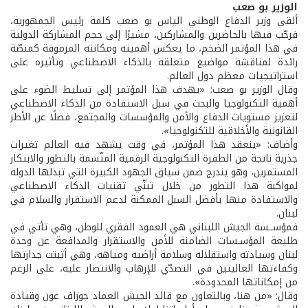
الوزير بو صعب
ألقى وزير الدفاع الوطني الياس بو صعب كلمة رئيس الجمهورية،
فرحّب فيها بالحاضرين والمشاركين، مشيرًا إلى حجم المشاركة الدولية
في هذا المؤتمر الضخم، ما يعكس أهميته ومكانته المرموقة كمنصّة
رائدة لمناقشة مواضيع متعلقة بالذكاء الاصطناعي وتأثيره على
استراتيجيات معظم دول العالم.
وقال الوزير بو صعب: «يهدف هذا المؤتمر إلى تسليط الضوء على
أهمية التكنولوجيا والبحث في سبل الاستفادة من الذكاء الاصطناعي
لتعزيز مستويات الدفاع والأمن والمؤسسات والمجتمع، فضلًا عن الأطر
القانونية والأخلاقية للتكنولوجيا».
وأضاف: «ينعقد هذا المؤتمر، في وقت يشهد فيه العالم تغيرات
جذرية ناتجة من الطفرة التكنولوجية الرقمية المتّسمة بالتطور والابتكار
المستمرين، وهو يندرج ضمن سياق الجهود الكبيرة التي تبذلها الدولة
لمواكبة هذا التطور من خلال تبنّي تقنيات الذكاء الاصطناعي
والاستفادة منها بأفضل السبل الممكنة لدعم الاستقرار والسلام في
لبنان.
فمؤســسة الجيش اللبناني هي العمود الفقري للوطن، وهي تأتي في
طليعة المؤسـسات الضامنة للأمن والاستقرار والمدافعة عن وحدة
لبنان وسيادته واستقلاله وسلامة أراضيه ومياهه، وهي أثبتت جدارتها
وكفاءتها العاليتين في التصدّي للإرهاب والانتصار عليه، على الرغم
من إمكاناتها المحدودة».
وقال: «من هنا، وبالتعاون مع قائد الجيش العماد جوزاف عون وقيادة