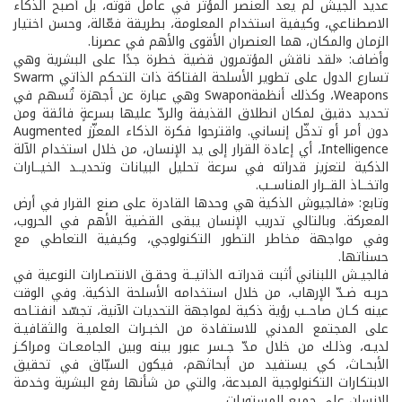
عديد الجيش لم يعد العنصر المؤثر في عامل قوته، بل أصبح الذكاء
الاصطناعي، وكيفية استخدام المعلومة، بطريقة فعّالة، وحسن اختيار
الزمان والمكان، هما العنصران الأقوى والأهم في عصرنا.
وأضاف: «لقد ناقش المؤتمرون قضية خطرة جدًا على البشرية وهي
تسارع الدول على تطوير الأسلحة الفتاكة ذات التحكم الذاتي Swarm
Weapons، وكذلك أنظمةSwapon وهي عبارة عن أجهزة تُسهم في
تحديد دقيق لمكان انطلاق القذيفة والردّ عليها بسرعةٍ فائقة ومن
دون أمر أو تدخّل إنساني. واقترحوا فكرة الذكاء المعزّز Augmented
Intelligence، أي إعادة القرار إلى يد الإنسان، من خلال استخدام الآلة
الذكية لتعزيز قدراته في سرعة تحليل البيانات وتحديــد الخيــارات
واتخــاذ القــرار المناســب.
وتابع: «فالجيوش الذكية هي وحدها القادرة على صنع القرار في أرض
المعركة. وبالتالي تدريب الإنسان يبقى القضية الأهم في الحروب،
وفي مواجهة مخاطر التطور التكنولوجي، وكيفية التعاطي مع
حسناتها.
فالجيـش اللبناني أثبت قدراتـه الذاتيــة وحقـق الانتصـارات النوعية في
حربـه ضـدّ الإرهاب، من خلال استخدامه الأسلحة الذكية. وفي الوقت
عينه كـان صاحــب رؤية ذكية لمواجهة التحديات الآنية، تجسّد انفتـاحه
على المجتمع المدني للاستفادة من الخبـرات العلميـة والثقافيـة
لديـه، وذلـك من خلال مدّ جـسر عبور بينه وبين الجامعـات ومراكـز
الأبحـاث، كي يستفيد من أبحاثهم، فيكون السبّاق في تحقيق
الابتكارات التكنولوجية المبدعة، والتي من شأنها رفع البشرية وخدمة
الإنسان على جميع المستويات.