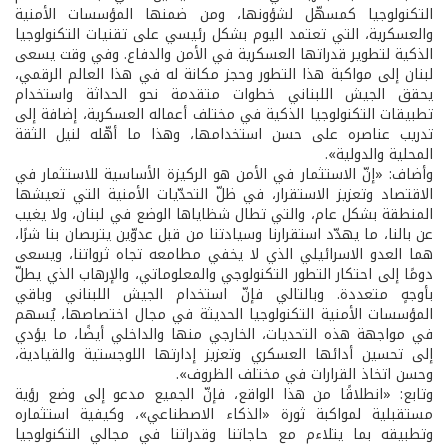
التكنولوجيا كمسهّل لشؤونها، ومن ضمنها المؤسسات الأمنية
والعسكرية، التي تعتمد اليوم بشكل رئيسي على تقنيات التكنولوجيا
الذكية لتطوير قدراتها العسكرية في الأمن والدفاع. وفي وقت يسعى
لبنان إلى مواكبة هذا التطور وحجز مكانة له في هذا العالم الرقمي،
يحقق الجيش اللبناني خطوات متقدمة نحو الحداثة واستخدام
تطبيقات التكنولوجيا الذكية في مختلف أعماله العسكرية، إضافة إلى
تدريب عناصره على حسن استخدامها، وهذا ما أهّله لنيل الثقة
المحلية والدولية».
وأضاف: «إنّ الاستثمار في الأمن هو الركيزة الأساسية للاستثمار في
الاقتصاد وتعزيز الاستقرار، في ظلّ التحدّيات الأمنية التي تعيشها
المنطقة بشكل عام، والتي تطال شظاياها الوضع في لبنان، ولا يغيب
عن بالنا، ما يهدّد استقرارنا وسيادتنا من قبل عدوّين يتربصان بنا شرًا،
هما العدو الاسرائيلي الذي لا يخفي مطامعه تجاه ثرواتنا، ويسعى
دومًا إلى احتكار التطور التكنولوجي والمعلوماتي، والإرهاب الذي يطلّ
بأوجهٍ متعددة. وبالتالي فإنّ استخدام الجيش اللبناني وباقي
المؤسسات الأمنية التكنولوجيا الحديثة في مجال اختصاصها، يُسهم
في مواجهة هذه التحديات، الخارجي منها والداخلي أيضًا، ما يؤدي
إلى تحسين أدائها العسكري وتعزيز إدارتها اللوجستية والقيادية،
وحسن اتخاذ القرارات في مختلف الظروف».
وتابع: «انطلاقًا من هذا الواقع، فإنّ الجميع مدعو إلى وضع رؤية
مستقبلية لمواكبة ثورة «الذكاء الاصطناعي»، وكيفية استثماره
وتطبيقه بما يتلاءم مع حاجاتنا وقدراتنا في مجالي التكنولوجيا