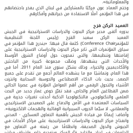
والمعلوماتية».
وختم العماد عون مرحّبًا بالمشاركين في لبنان الذي يفخر باحتضانهم
في هذا المؤتمر، آملًا الاستفادة من خبراتهم وأفكارهم.
العميد الركن قزح
بدوره ألقى مدير مركز البحوث والدراسات الاستراتيجية في الجيش
العميد الركن سعيد القزح (رئيس اللجنة التنظيمية
للمؤتمرConference Chair) كلمة قال فيها: «يندرج هذا المؤتمر في
سياق المؤتمرات التي ثابر مركز البحوث والدراسات الاستراتيجية على
إقامتها وتنظيمها، والتي تمحورت حول أوضاع الشرق الأوسط
والأحداث التي يشهدها، وضمّت مجموعة كبيرة من الباحثين
والأكاديميين والخبراء، وذلك بشكل سنوي منذ العام 2011. أما في
هذا العام، وتماشيًا مع ما يشهده العالم أجمع من تقدم على جميع
الصعد، بحيث بات الذكاء الاصطناعي والحوسبة السحابية وانترنت
الأشياء والتحول الرقمي من أهم العوامل المؤثرة في عصرنا الحالي
ضمن القطاعَين العام والخاص، فقد تقرّر خوض غمار جديد من البحث
العلمي والتكنولوجي. فالتكنولوجيا الذكية أحدثت تغيرات جذرية في
السياسات المعتمدة في الأمن والدفاع على الصعيدين الاستراتيجي
والعملاني، لا سيّما الحروب السيبرانية الوقائية والهجمات الالكترونية».
وأضاف: إيمانًا من قيادة الجيش بأهمية التعاون العسكري - المدني
وانفتاح مركز البحوث والدراسات الاستراتيجية على مراكز الأبحاث في
الجيوش والدول الصديقة، وانطلاقًا من رغبته في التعاون مع
الجامعات في لبنان والخارج، قرّر المركز، وبتوجيه خاص وإشراف مباشر