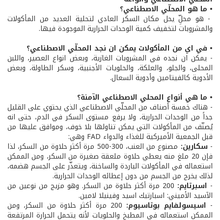
• ما هو المحلّي الاصطناعي؟
- هو محلِّ يحل مكان السكر العادي لتحلية العديد من المأكولات
والمشروبات لتخفيف كمية الوحدات الحرارية الموجودة فيها.
• في اي من المأكولات يمكن ان نجد المحلّي الاصطناعي؟
- يمكن ان نجده في المشروبات الغازية، وبعض انواع العصير، واللبن
المحلى، والجلو، والعلكة، والحلويات الأجنبية، وسكر الطاولة، وبعض
الأدوية كالفيتامين وأدوية السعال.
• ما هي أنواع المحلي الاصطناعي الآمنة؟
- هناك خمسة أصناف من المحلّي الاصطناعي الذي يحتوي على القليل
جداً من الوحدات الحرارية، ولا يرفع مستوى السكر في الدم، حتى انه
يُصنّف من المأكولات التي يمكن تناولها بلا خوف، وموافق عليها من
قبل الجمعية الأميركية للغذاء والدواء FAD وهي:
-
سكارين
:
مصنوع من العنب، 300-500 مرة أكثر حلاوة من السكر، لذا
فإن 20 ملغ منه يعطي حلاوة ملعقة صغيرة من السكر، ومن الممكن
استعماله في المأكولات الباردة والساخنة، ويتعذّر على الجسم هضمه،
لذلك يخرج من الجسم من دون إعطائه الوحدات الحرارية.
-
اسبرتايم
:
200 مرة أكثر حلاوة من السكر. وهو مزيج من نوعين من
الآسيد الأميني: اسبارتيك اسيد وفينيلا لامين.
-
اسيسولفايم بوتاسيوم
:
200 مرة أكثر حلاوة من السكر، ومن
الممكن استعماله في المطبخ والحلويات لأنه يتحمل الحرارة المرتفعة