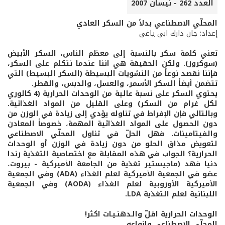
العدد 262 - نيسان 2007
المحلّي الاصطناعي بدلاً من السكر العادي
إعداد: جان دارك ابي ياغي
تعني كلمة سكر بالنسبة إلى معظم الناس، السكر الأبيض
(سوكروز). ولكن الحقيقة هي اننا عندما نتكلم على السكر،
فإننا نقصد نوعاً من النشويات البسيطة (السكر البسيط) التي
تتضمن أيضاً السكر الأسمر، والعسل، والدبس، والقطر.
يحتوي السكر على نسبة عالية من الوحدات الحرارية (4 كالوري
لكل غرام من السكر) وعلى القليل من المواد الغذائية.
وبالتالي فإن الإفراط في تناوله يؤدي إلى زيادة في الوزن من
دون الحصول على المواد الغذائية المهمة، خصوصاً المعادن
والفيتامينات. فهل الحلّ في تناول المحلّي الاصطناعي
لتعويض مذاق الحلو من دون زيادة في الوزن أو الوحدات
الحرارية؟ الجواب في هذه المقابلة مع اختصاصية التغذية رندا
دنيا فهد (ماجيستير تغذية من الجامعة الأميركية - بيروت،
عضو في الجمعية الأميركية لعلم الغذاء
(
ADA
)
وفي الجمعية
الأميركية الأوروبية لعلم الغذاء
(
AODA
)
وفي الجمعية
اللبنانية لعلم التغذية
LDA
.
الوحدات الحرارية اقـلّ والـدهنـيـات اكثر!
المحلّي الاصطناعي وانواعه