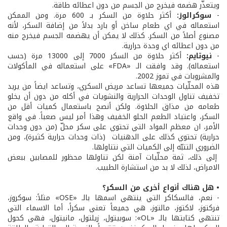
ويتعذّر هضمه فيخرج من الجسم من دون اعطائه طاقة.
-
سوكرالوز
:
أكثر حلاوة من السكر بـ 600 مرة. ومن الممكن
استعماله في اي طعام ساخن أو بارد بدلاً من إضافة السكر، لأنه
مصنوع أصلاً من السكر. كذلك لا يمكن أن يهضمه الجسم فيخرج منه
من دون اعطائه اي وحدة حرارية.
-
نيوتايم:
أكثر حلاوة من السكر 7000 إلى 13000 مرة (حسب
استعماله). وقد وافقت الـ «FDA» على استعماله في المأكولات
والمشروبات في تموز 2002.
هذه المحلّيات جميعها تساعد مريض السكري، وتساعد ايضاً من يريد
تخفيف تناول الوحدات الحرارية والنشويات في أكله من دون أن يخلو
طعامه من مذاق الحلاوة. ولكن أنصح باستعمال كميات أقل من
السكر، واعتياد الطعم الحلو الخفيف وهذا أمر ليس صعباً. في واقع
الأمر، ان معظم المواد التي تحتوي على سكر محلّ (من دون وحدات
حرارية) تحتوي كذلك على الدهنيات (ذات وحدات حرارية كثيرة)، ومن
الضروري التنبّه إلى الكميات التي نتناولها.
إلى ذلك، ثمة محلّيات آمنة لكن تناولها محظور للمصابين ببعض
الامراض، لذلك لا بد من استشارة الطبيب.
• هل هناك أنواع أخرى من السكر؟
- نعم، فالسكاكر التي ينتهي اسمها بالـ «OSE» مثلاً: سوكروز،
فركتوز، لاكتوز، مالتوز، هي جميعاً تعني سكراً، أما الاسماء التي
تنتهي كتابتها بالـ «OL»: سوبيتول، زيلتول، مانيتول، فهي كحول