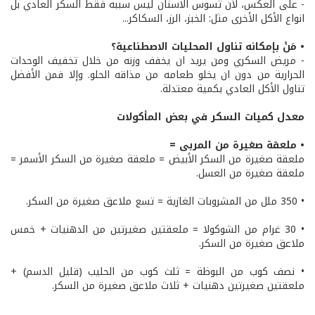
- على العكس، لأن تسوس الاسنان ليس سببه فقط السكر العادي بل
انواع الأكل الأخرى مثل: الخبز، الرز، السكاكر...
• مَنْ بإمكانه تناول المحليات الاصطناعية؟
- مريض السكري ومن يريد ان يخفف وزنه من خلال تخفيف الوحدات
الحرارية من دون ان يخلو طعامه من مذاقه الحلو. وإلا فمن الأفضل
تناول الأكل العادي بكمية معتدلة.
معدل كميات السكر في بعض المأكولات
• ملعقة صغيرة من المربى =
ملعقة صغيرة من السكر الأبيض = ملعقة صغيرة من السكر الأسمر =
ملعقة صغيرة من العسل.
• 350 ملل من المشروبات الغازية = تسع ملاعق صغيرة من السكر.
• 30 غرام من الشوكولا = ملعقتين صغيرتين من الدهنيات + خمس
ملاعق صغيرة من السكر.
• نصف كوب من البوظة = ثلث كوب من الحليب (قليل الدسم) +
ملعقتين صغيرتين دهنيات + ثلاث ملاعق صغيرة من السكر.