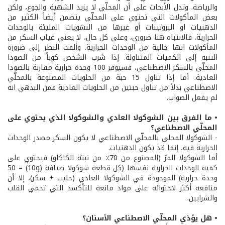
والرياضة. وتدل الأبحاث على أن المحلّي لا يزيد الشهية والجوع، ولكن
بعض المأكولات التي تحتوي على المحلّي يتضمن أيضاً الكثير من
الدهنيات او البروتينات أو غيرها من النشويات المليئة بالوحدات
الحرارية. فالانتباه هنا ضروري، وعلى كل حال، لا يعني غياب السكر من
المأكولات انها خالية من الوحدات الحرارية. وألفت النظر إلى ضرورة
التنبه إلى الكميات المتناولة. إذا شرب الشخص كوباً من الصودا
المحلّى بالسكر الاصطناعي، فسيوفر 100 وحدة حرارية مقارنة بالصودا
العادية. أما إذا تناول 15 حبة من الحلويات المصنوعة بالمحلّي
الاصطناعي بدلاً من تناول حبتين من الحلويات العادية فمن البدهي انه
لم يفعل الصواب.
• ما الفرق بين الشوكولا العادي والشوكولا الذي يحتوي على
المحلّي الاصطناعي؟
- الشوكولا المحلى بالمحلّي الاصطناعي لا يكون السكر مصدر الوحدات
الحرارية فيه، إنما قد يكون الدهنيات.
أما الشوكولا المرّ (المصنوع من 70٪ من نبتة الكاكاو) فيحتوي على
كمية الوحدات الحرارية نفسها (كل قطعة شوكولا ضيافة (10g) = 50
وحدة حرارية) الموجودة في الشوكولا العادي (حليب + سكر)، إلا أن
منافعه أكثر لاحتوائه على مواد مانعة للتأكسد التي تحمي القلب
والشرايين.
• هل يؤذي المحلّي الاصطناعي الأسنان؟