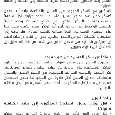
السكر ولها مفعول السكر نفسه تقريباً بالنسبة إلى التحلية والطاقة
الحرارية.
الفركتوز هو السكر الموجود في العسل والفاكهة وايضاً يستعمل
كسكر محلٍّ وهو يحتوي تقريباً على 12 وحدة حرارية لكل ملعقة
صغيرة (مقارنة بالسكر العادي الذي يحتوي على 15 وحدة حرارية
للملعقة الواحدة)، عدا انه ذو تأثير أقل (ولكن فقط بكمية قليلة جداً
على مستوى السكر في الدم) مقارنة بالسكر العادي، فلا حاجة إلى
استعماله بكميات اكبر من السكر العادي، حتى ان هناك دراسات اثبتت
ان الفركتوز قد يزيد في معدل الدهن في الدم؛ من هذا المنطلق، إن
الاعتدال في تناوله ضروري.
• ماذا عن سكر العسل؟ هل هو مفيد؟
- يحتوي العسل على بعض المواد المانعة للتأكسد (خصوصاً اللون
الداكن) للمساعدة على الوقاية من أمراض القلب والأمراض السرطانية،
لكن الكمية والنوعية الغذائية الموجودة في السكر الابيض والعسل،
متشابهة. مذاق العسل أكثر حلاوة من السكر، لذا يمكن استعمال
كمية اقل منه لتحلية المأكولات، أما السكر الأسمر فهو أبيض مطعّم
بالدبس.
زيادة الوزن
• هل يؤدي تناول المحليات المذكورة إلى زيادة الشهية
والوزن؟
- كلا. زيادة الوزن تأتي من زيادة الوحدات الحرارية وقلة الحركة