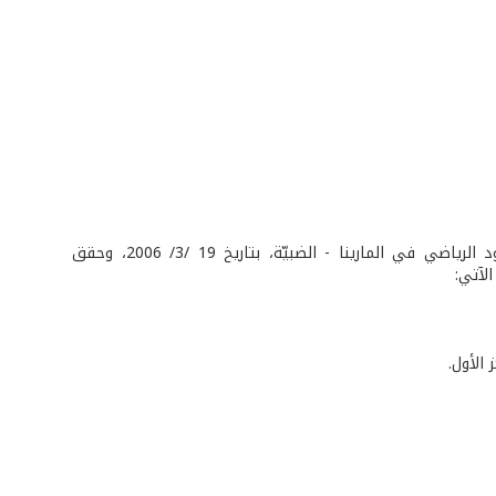
شارك فريق الجيش لألعاب القوى في سباق الضاحية الأول الذي نظّمه نادي الصعود الرياضي في المارينا - الضبيّة، بتاريخ 19 /3/ 2006، وحقق