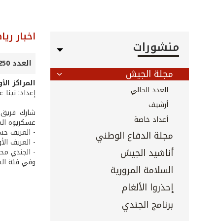
اخبار ريا
منشورات
العدد 250 - نيسان 2006
مجلة الجيش
المراكز ال
العدد الحالي
إعداد: نينا 
أرشيف
أعداد خاصة
عسكريوه المراكز الأولى 
- العريف حسي
مجلة الدفاع الوطني
- العريف الأ
أناشيد الجيش
- الجندي محم
وفي فئة الشباب التي ضمّت 20 لاعباً، أ
السلامة المرورية
إحذروا الألغام
برنامج الجندي