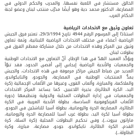
الخالق مستشار في اللعبة نفسها، والمدرب والحكم الدولي في
المصارعة، الدكتور محمد دية وهو أيضًا مدرّب منتخب لبنان وعضو لجنة
الحكام العرب.
تعاون وثيق مع الاتحادات الرياضية
استنادًا إلى المرسوم الرقم 4944 تاريخ 29/3/1994، تعتبر فرق الجيش
الرياضية أعضاء في مختلف الاتحادات الرياضية اللبنانية، وثمة تعاون
وثيق بين المركز وهذه الاتحادات من خلال مشاركة معظم الفرق في
بطولات لبنان.
ويؤكّد العميد الهدّ في هذا الإطار، أنّ التعاون مع الاتحادات الوطنية
والجمعيات والأندية الرياضية إيجابي إلى أقصى الحدود. فقد تبوّأ
العديد من ضباط الجيش مراكز مرموقة في هذه الاتحادات، والجيش
يمدُّ المنتخبات الوطنية في المصارعة، والجودو، والتايكواندو،
والملاكمة، والمبارزة، وألعاب القوى، وغيرها من الألعاب الإجمالية (كرة
اليد، الكرة الطائرة)، بخيرة اللاعبين. كما يساعد المركز الاتحادات
والجمعيات في إدارة البطولات المحلية والدولية وتنظيمها (دورة
الألعاب الفرنكوفونية السادسة، بطولة الأندية العربية في الكرة
الطائرة، المصارعة الحرة والرومانية، بطولة آسيا للناشئين في الجودو،
بطولة آسيا لكرة اليد، بطولة غرب آسيا للمصارعة الحرة والرومانية،
ماراتون بيروت...)، وفي تحكيم البطولات المحلية (كرة السلة، كرة
القدم، الكرة الطائرة، تايكواندو، جودو، مصارعة، مبارزة، وكرة
الطاولة...).