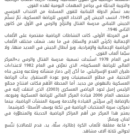
والتربية البدنيّة في برنامج المهمات اليومية لهذه القوى.
بعد تسلّم الدولة اللبنانية للقوى المسلحة من الانتداب الفرنسي
1945، انتسب الجيش إلى الاتحاد العربي للرياضة العسكرية، ثمّ تسلّم
الجيش اللبناني مدرسة القتال والتزلّج والرمي في الأول من كانون
الثاني 1946.
في المرحلة الأولى، كانت النشاطات الرياضية مقتصرة على الألعاب
الإجمالية (كرتَي القدم والسلة)، في ما بعد، شملت مختلف الألعاب
الرياضية الإجمالية والإفرادية، وبرز أبطال الجيش في العديد منها، ولا
سيّما ألعاب القوى.
في العام 1978 استُبدلت تسمية مدرسة القتال والرمي بـ«المركز
العالي للرياضة العسكرية»، الذي تعرّض في العام 1982 لاعتداءات
طيران العدو الإسرائيلي، ما أدّى إلى دمار منشآته وملاعبه وحتى بناه
التحتية. في مطلع التسعينيات ومع عودة الاستقرار، بدأت الرياضة
العسكرية بالنهوض من جديد. أما المحطة الأهم فكانت افتتاح مجمّع
الرئيس إميل لحود الرياضي العسكري (2003)، الذي انتقلت إليه في
منتصف العام 2006 قيادة المركز العالي للرياضة العسكرية وفروعه،
بالإضافة إلى سريّتَي القيادة والخدمة وسرية المنشآت الرياضية، بينما
تمركزت سرية المنتخبات الرياضية في ثكنة يوسف الأسطا- كفرشيما.
يعتبر هذا المركز من أهم المراكز الرياضية الحديثة والمتطوّرة في
لبنان، ويضمّ:
• قاعة مغلقة لألعاب الكرة (طائرة، سلّة، يد، قدم للصالات) تتّسع
لحوالى ثلاثة آلاف مشاهد.