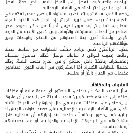
الرياضية والعسكرية، يُفصل إلى المركز اللاعب الذي حقّق أفضل
النتائج، أو الذي تميّز بأدائه في الألعاب الإجمالية.
يخضع اللاعب لفترة تجريبيّة لتحديد مستواه الرياضي ومدى تقدّمه في
اللعبة، بحيث يبقى ضمن فريق الجيش إذا اجتاز هذه الفترة بالنجاح
المطلوب. كما يتمّ رفد فرق الجيش أحيانًا من خلال تطويع بعض
العناصر من أصحاب المشاركات والأرقام، ومن لاعبي الأندية من الدرجة
الأولى. وأحيانًا أخرى يتمّ اختيارهم من القطع والوحدات وفق
مؤهّلاتهم الرياضية.
يتدرّب الرياضيّون ضمن برنامج مكثّف للبطولات مع متابعة حثيثة
ودائمة (تدريب لحوالى 3 ساعات يوميًا). كذلك، يتابعون مخيمات
ومعسكرات رياضيّة داخل المجمّع أو في الخارج بحسب اللعبة، وذلك
تحضيرًا للبطولات الكبيرة. أمّا المشاركون في ألعاب القوى، فيتابعون
مخيمات في الجبال (الأرز أو بعلبك).
العلاوات والمكافآت
نسأل العميد الهدّ: هل يتقاضى الرياضيّون أي علاوة مالية أو مكافآت
إضافة إلى رواتبهم كعسكريين؟ فيجيب: لا يتقاضى اللاعبون أي علاوة،
بل يحصلون على مكافآت مادية في حال إحرازهم أحد المراكز الثلاثة
الأولى في الألعاب الإفرادية والإجمالية (على صعيد بطولات الجيش أو
لبنان). كما يحظون بمكافــآت مادية عند إحرازهم أي ميدالية خلال
مشاركتهم في البطولات الإقليمـية والدولــية، أو عند تحقيقـهم
أرقامًا قياسية.
وفي نهاية العام الرياضي، تحظى القطعة التي تُصنّف أولى على