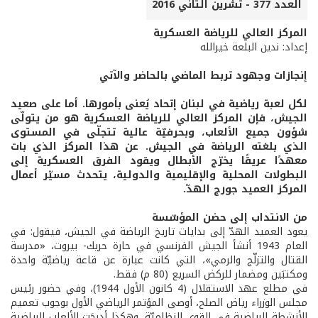
العدد 377 - تشرين الثاني 2016
المركز العالي للرياضة العسكرية
إعداد: ندين البلعة خيرالله
إنجازات وجهود تربط الماضي بالحاضر والآتي
لكل لعبة رياضية في لبنان إتحاد يُعنى بأمورها. أما على صعيد
الجيش، فإن المركز العالي للرياضة العسكرية هو من يتولّى
شؤون جميع الألعاب، وبحرفيّة عالية تتجلّى في المستوى
الذي بلغته الرياضة في الجيش. عن هذا المركز الذي بات
معهدًا عريقًا يخرّج الأبطال ويقود الفرق العسكرية إلى
البطولات المحلية والإقليمية والدولية، يتحدث مسيّر أعمال
المركز العميد جورج الهدّ.
من الانتداب إلى حضن المؤسّسة
يعود العميد الهدّ إلى بدايات تاريخ الرياضة في الجيش، فيقول: في
العام 1943 أنشأ الجيش الفرنسي في حارة حريك- بيروت، «مدرسة
القتال والتزلّج والرمي»، التي كانت عبارة عن قاعة رياضيّة واحدة
ومكتبَين ومضمار للركض السريع (80 م) فقط.
في مطلع عهد الاستقلال (4 كانون الأول 1944)، وفي حضور رئيس
مجلس الوزراء رياض الصلح، أوصى المؤتمر الرياضي الأول بوجوب تعميم
الأنشطة الرياضية في القوى النظاميّة. وهكذا أدرجَت الألعاب الرياضية