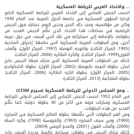
... والاتحاد العربي للرياضة العسكرية
انتسب الجيش اللبناني إلى الاتحاد العربي للرياضة العسكرية التابع
لإدارة الشؤون العسكرية في جامعة الدول العربية منذ العام 1945
وكان من مؤسّسيه. ومنذ ذلك الحين وحتى اليوم، تشارك فرق الجيش
الرياضية في نشاطات هذا الاتحاد الذي نظَّم الجيش العديد من
بطولاته، بالإضافة إلى مشاركته في تلك التي أقيمت في دول عربية
أخرى. ومن البطولات العربية العسكرية التي نظمها: إختراق الضاحية
(1995، المركز الثالث)، والتوجه البوصلة (1997، المركز الأول)، وألعاب
القوى(1999، المركز الثالث)، والكرة الطائرة (2006، المركز الثالث).
كذلك من البطولات العربية العسكرية التي شارك فيها الجيش خارج
لبنان، بطولة التوجه بالبوصلة (2002، المركز الأول)، بطولة التايكواندو
(2005، المركز الأول)، بطولة الكرة الطائرة (2006، المركز الثالث)،
بطولة الملاكمة (2013، المركز الثالث).
.
.. ومع المجلس الدولي للرياضة العسكرية (سيزم CISM)
في العام 1952 انتسب الجيش اللبناني إلى المجلس الدولي للرياضة
العسكرية وشاركت فرقه في أكثر من 30 بطولة دولية، كما نظَّم
العديد من هذه البطولات.
ومن أهم البطولات التي نظّمها: بطولة العالم العسكرية في المبارزة
(1960)، وفي سيف المبارزة (1963)، والفروسية (1998)، وكرة السلة
(2000)، وألعاب القوى (2001)، والعدو الريفي (2004).
كذلك شارك الجيش في بطولات عسكرية عالمية عديدة أقيمت خارج