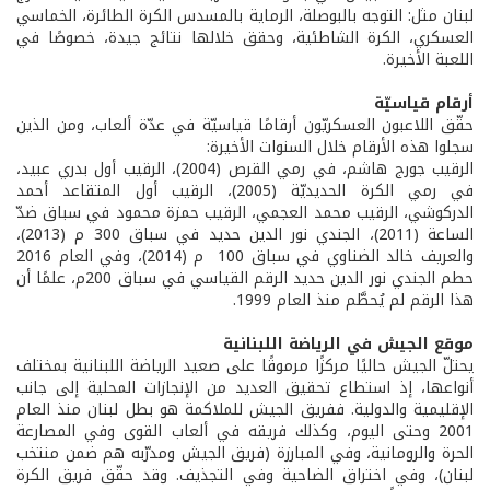
لبنان مثل: التوجه بالبوصلة، الرماية بالمسدس الكرة الطائرة، الخماسي
العسكري، الكرة الشاطئية، وحقق خلالها نتائج جيدة، خصوصًا في
اللعبة الأخيرة.
أرقام قياسيّة
حقّق اللاعبون العسكريّون أرقامًا قياسيّة في عدّة ألعاب، ومن الذين
سجلوا هذه الأرقام خلال السنوات الأخيرة:
الرقيب جورج هاشم، في رمي القرص (2004)، الرقيب أول بدري عبيد،
في رمي الكرة الحديديّة (2005)، الرقيب أول المتقاعد أحمد
الدركوشي، الرقيب محمد العجمي، الرقيب حمزة محمود في سباق ضدّ
الساعة (2011)، الجندي نور الدين حديد في سباق 300 م (2013)،
والعريف خالد الضناوي في سباق 100 م (2014)، وفي العام 2016
حطم الجندي نور الدين حديد الرقم القياسي في سباق 200م، علمًا أن
هذا الرقم لم يُحطَّم منذ العام 1999.
موقع الجيش في الرياضة اللبنانية
يحتلّ الجيش حاليًا مركزًا مرموقًا على صعيد الرياضة اللبنانية بمختلف
أنواعها، إذ استطاع تحقيق العديد من الإنجازات المحلية إلى جانب
الإقليمية والدولية. ففريق الجيش للملاكمة هو بطل لبنان منذ العام
2001 وحتى اليوم، وكذلك فريقه في ألعاب القوى وفي المصارعة
الحرة والرومانية، وفي المبارزة (فريق الجيش ومدرّبه هم ضمن منتخب
لبنان)، وفي اختراق الضاحية وفي التجذيف. وقد حقّق فريق الكرة