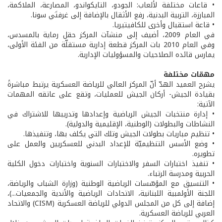
• قاعات مختلفة لألعاب: الجودو، التايكواندو، المصارعة، الملاكمة،
المبارزة، التربية البدنية، رفع الأثقال بالإضافة إلى غرفتَي سونا.
• قاعة استقبال وأخرى للكافيتيريا.
في العام 2009، أضيف إلى منشآت المركز حقل رماية بالمسدس،
وفي العام 2010 بات المركز قطعة إدارية مستقلّة من الفئة الأولى،
يمارس قائده الصلاحيات والمسؤوليات الإدارية.
مهمّات مختلفة
يشرح العميد الهدّ أنّ المركز العالي للرياضة العسكرية يرتبط مباشرةً
بقيادة الجيش- أركان الجيش للعمليات، وتقع على عاتقه المهمات
الآتية:
• إدارة منتخبات الجيش الرياضية وإعدادها وتدريبها للاشتراك في
النشاطات والبطولات (الوطنية، الإقليمية والدولية).
• تنظيم مباريات بطولات الجيش وتلك التي يكلف بها، وتنفيذها.
• وضع الأسس التنظيميّة للإعداد البدني للعسكريين والعمل على
تطويره.
• تنفيذ اختبارات السفر والاختبارات السنوية واختبارات دخول الكلية
الحربية ومدرسة الرتباء.
• التنسيق مع المؤسّسات الرياضية الوطنية (وزارة الشباب والرياضة،
اللجنة الأولمبية اللبنانية، الاتحادات الرياضية والأندية والجمعيات...)،
إضافة إلى كل من المجلس الدولي للرياضة العسكرية (CISM) والاتحاد
العربي للرياضة العسكرية.