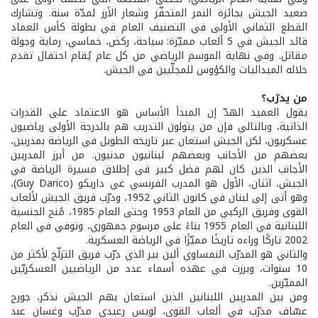
صعيد الجيش بجائزة النمر المتحفّز وشعار الأرز لمدّة سنة. وتشارك
القطع الثماني الأولى في التصنيف العام في بطولة كأس العماد
قائد الجيش في 5 ألعاب مميّزة: سباحة، ركض، خماسي، رماية وجولة
مقاتل. وفي نهاية الموسم الرياضي من كل عام يُقام احتفال تقدم
خلاله الميداليات والكؤوس للمجلّيين في الجيش.
من يدرّب؟
يقول العميد الهدّ إن المبدأ الأساس هو الاعتماد على القدرات
الذاتية، وبالتالي فإن من يتولون التدريب هم بالدرجة الأولى رياضيون
عسكريون، لكن الجيش استعان عبر تاريخه الطويل في الرياضة بمدربين،
بعضهم من الأجانب وبعضهم لبنانيون مدنيون. من أبرز المدربين
الأجانب الذين كان لهم فضل كبير في إطلاق مسيرة الرياضة في
الجيش، اثنان، الأول هو المدرب الفرنسي غي داريكو (Guy Darico)،
وهو أتى إلى لبنان في كانون الثاني 1952، ودرّب فريق الجيش لألعاب
القوى وفريق الركبي من العام 1953 وحتى العام 1985، مُنح الجنسية
اللبنانية في العام 1955 بناءً على مرسوم جمهوري، وتوفي في العام
2002 تاركًا وراءه تاريخًا مميّزًا في الرياضة العسكرية.
والثاني هو المدرّب النمساوي ألين بير الذي درّب فريق التزلّج لأكثر من
10 سنوات، وبرزت في عهده أسماء عدد من الرياضيين العسكريّين
المميّزين.
ومن بين المدربين اللبنانين الذين استعان بهم الجيش نذكر، جورج
عسّاف مدرّب في ألعاب القوى، لويس رعيدي مدرّب وغسان عبد