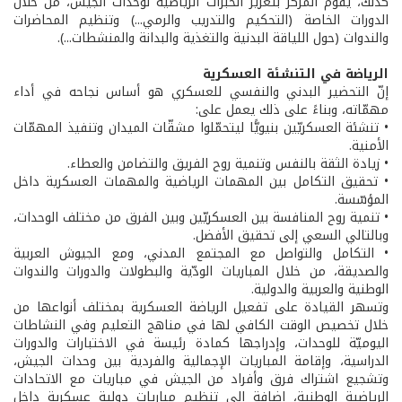
كذلك، يقوم المركز بتعزيز الخبرات الرياضية لوحدات الجيش، من خلال
الدورات الخاصة (التحكيم والتدريب والرمي...) وتنظيم المحاضرات
والندوات (حول اللياقة البدنية والتغذية والبدانة والمنشطات...).
الرياضة في التنشئة العسكرية
إنّ التحضير البدني والنفسي للعسكري هو أساس نجاحه في أداء
مهمّاته، وبناءً على ذلك يعمل على:
• تنشئة العسكريّين بنيويًّا ليتحمّلوا مشقّات الميدان وتنفيذ المهمّات
الأمنية.
• زيادة الثقة بالنفس وتنمية روح الفريق والتضامن والعطاء.
• تحقيق التكامل بين المهمات الرياضية والمهمات العسكرية داخل
المؤسّسة.
• تنمية روح المنافسة بين العسكريّين وبين الفرق من مختلف الوحدات،
وبالتالي السعي إلى تحقيق الأفضل.
• التكامل والتواصل مع المجتمع المدني، ومع الجيوش العربية
والصديقة، من خلال المباريات الودّية والبطولات والدورات والندوات
الوطنية والعربية والدولية.
وتسهر القيادة على تفعيل الرياضة العسكرية بمختلف أنواعها من
خلال تخصيص الوقت الكافي لها في مناهج التعليم وفي النشاطات
اليوميّة للوحدات، وإدراجها كمادة رئيسة في الاختبارات والدورات
الدراسية، وإقامة المباريات الإجمالية والفردية بين وحدات الجيش،
وتشجيع اشتراك فرق وأفراد من الجيش في مباريات مع الاتحادات
الرياضية الوطنية، إضافة إلى تنظيم مباريات دولية عسكرية داخل