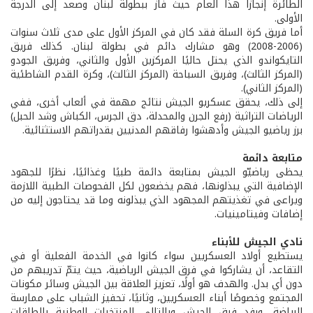
الطائرة إنجازًا هذا العام حيث فاز ببطولة لبنان وصعد إلى الدرجة
الأولى.
أما فريق كرة السلة فقد كان في المركز الأول على مدى ثلاث سنوات
(2006-2008) وهو مشارك دائم في بطولة لبنان. كذلك فريق
التايكواندو الذي يحتل حاليًا المركزين الأول والثاني، وفريق الجودو
(المركز الثالث)، وفريق السباحة (المركز الثالث)، وكرة القدم الشاطئية
(المركز الثاني).
إلى ذلك، يحقق عسكريو الجيش نتائج مهمة في ألعاب أخرى، ففي
الرياضات التراثية (رفع الجرن والمحدلة، دق الجرس، الكباش وشد الحبل)
برز رياضيو الجيش وأدهشوا رفاقهم المدنيين بقدراتهم الاستثنائية.
متابعة دائمة
يحظى رياضيّو الجيش بمتابعة دائمة طبيًا وغذائيًا، نظرًا للجهود
الإضافية التي يبذلونها، فهم يخضعون لكل الفحوصات الطبية اللازمة
ويراعى في تغذيتهم المجهود الذي يبذلونه وما قد يحتاجون إليه من
إضافات وفيتامينيات.
نادي الجيش للأبناء
يستطيع أولاد العسكريين سواء كانوا في الخدمة الفعلية أو في
التقاعد، أن يشاركوا في فرق الجيش الرياضية، حيث يتمّ تدريبهم من
دون أي بدل. والهدف هو أولًا، تعزيز العلاقة بين الجيش وسائر مكونات
المجتمع وخصوصًا أبناء العسكريين، وثانيًا، تحفيز الشباب على ممارسة
الرياضة، ورفد فرق الجيش وبالتالي المنتخبات الوطنية بالطاقات