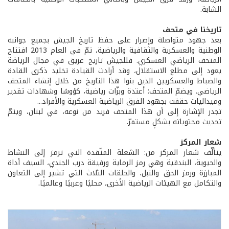
الشابة.
تاريخنا في متحف
بعد جهود متواصلة وإصرار على حفظ تاريخ الجيش بجميع جوانبه
الوطنية والعسكرية والثقافية والرياضية، تمّ في العام 2013 افتتاح
المتحف الرياضي العسكري. فللجيش تاريخ عريق في مجال الرياضة
يعود إلى مطلع الاستقلال، وقد أرادت القيادة تخليد ذكرى القادة
والضباط والعسكريين الذين بنوا هذا التاريخ من خلال إنشاء المتحف
الرياضي. ويضمّ المتحف: أعتدة وبزّات رياضية، كؤوسًا وشهادات تقدير
وميداليات حققت بجهود الفرق الرياضية العسكرية والأفراد...
تجدر الإشارة إلى أن هذا المتحف فريد من نوعه، في لبنان، ويتمّ
تحديث محتوياته بشكلٍ مستمرّ.
شعار المركز
يتألّف شعار المركز من: الشعلة المتّقدة التي ترمز إلى النشاط
والحيوية، البندقية وهي رمز الرماية ورفيقة درب الجندي، السيف أداة
المبارزة ورمز الحق والنبل، والحلقات الثلاث التي تشير إلى التعاون
والتكامل مع الهيئات الرياضية الأخرى، محليًا وعربيًا وعالميًا.