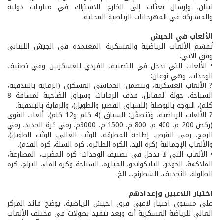
لبنان، وإرسال بعثات إلى الخارج للاشتراك في مباريات دولية
والمشاركة في المهرجانات الرياضية المحلية.
الألعاب في الجيش
تُقسَم الألعاب الرياضية والعسكرية المعتمدة في الجيش اللبناني
وفق الآتي:
• الألعاب التي تدخل في التصنيف الفردي للعسكريين وفي تصنيف
الوحدات، وهي نوعان:
? الألعاب العسكرية، وتتضمن: الخماسي العسكري (الرماية بالبندقية،
السباحة، جولة المقاتل، قذف الرمانات وسباق الضاحية لمسافة 8
كلم)، التوجه بالبوصلة (للسباق القصير والطويل)، والرماية بالبندقية.
? الألعاب الرياضية، وتتضمَّن: السباق (4 كلم و12 كلم)، ألعاب القوى
(ركض 200 م، 400 م، 800 م، 1500 م، 3000م، رمي كرة الحديد، رمي
الرمح، رمي القرص، إطاحة المطرقة، الوثب العالي، الوثب الطويل)،
والألعاب الإجمالية (كرة اليد، الكرة الطائرة، كرة السلة، كرة القدم).
• الألعاب التي لا تدخل في تصنيف الوحدات: كرة المضرب، المصارعة،
الملاكمة، الجودو، التايكواندو، المبارزة، السباحة وكرة الماء، التزلج، كرة
الطاولة، التجذيف، الشطرنج... الخ.
اختيار اللاعبين وإعدادهم
على مستوى اختيار لاعبي فرق الجيش الرياضية، يوضح قائد المركز
العالي للرياضة العسكرية أنه وبعد تنفيذ بطولات في مختلف الألعاب