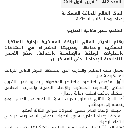
العدد 412 - تشرين الأول 2019
المركز العالي للرياضة العسكرية
إعداد: روجينا خليل الشختورة
الملاعب تختبر فعالية التدريب
يهتم المركز العالي للرياضة العسكرية بإدارة المنتخبات
العسكرية وإعدادها وتدريبها للاشتراك في النشاطات
والبطولات الوطنية والإقليمية والدولية، ويضع الأسس
التنظيمية للإعداد البدني للعسكريين.
تشمل خطة التعليم والتدريب التي يعتمدها المركز العالي للرياضة
العسكرية شقَين:
الأول مخصص لعناصره وللعناصر المفصولة إليه ويتضمن التدريب
التكتي (المعارف العسكرية والإعداد البدني)، والتدريب العملاني
(تفكيك وتركيب أسلحة، رماية وقتال).
أما الشق الثاني فيتعلق بتدريب الفرق الرياضية في الجيش، وهو
ينقسم إلى مرحلتَين:
- مرحلة الإعداد العام: تسبق البطولات بحوالى الثلاثة أشهر.
- مرحلة الإعداد الخاص: تسبق البطولات بحوالى الشهر وتستمر حتى
انتهاء البطولات.
يُشار إلى أنّ اختيار عناصر الفرق الرياضية وتشكيلها يتم بعد إجراء