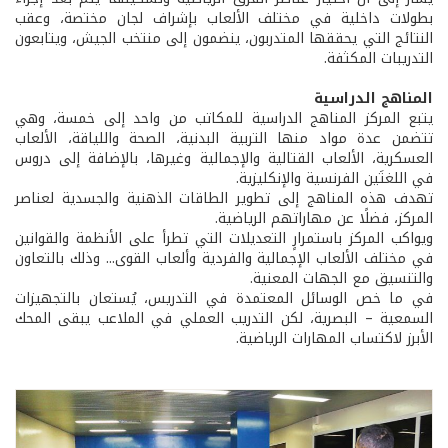
بطولات داخلية في مختلف الألعاب بإشراف لجان مختصة، وعقب
النتائج التي يحققها المتدربون، ينضمون إلى منتخب الجيش، ويتابعون
التدريبات المكثفة.
المناهج الدراسية
يتبع المركز المناهج الدراسية للمكاتب من واحد إلى خمسة، وهي
تتضمن عدة مواد منها التربية البدنية، الصحة واللياقة، الألعاب
العسكرية، الألعاب القتالية والإجمالية وغيرها، بالإضافة إلى دروس
في اللغتَين الفرنسية والإنكليزية.
تهدف هذه المناهج إلى تطوير الطاقات الذهنية والجسدية لعناصر
المركز، فضلًا عن مهاراتهم الرياضية.
ويواكب المركز باستمرارٍ التعديلات التي تطرأ على الأنظمة والقوانين
في مختلف الألعاب الإجمالية والفردية وألعاب القوى... وذلك بالتعاون
والتنسيق مع الجهات المعنية.
في ما خص الوسائل المعتمدة في التدريس، يُستعان بالتجهيزات
السمعية – البصرية، لكن التدريب العملي في الملاعب يبقى المحك
الأبرز لاكتساب المهارات الرياضية.