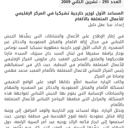
العدد 293 - تشرين الثاني 2009
المساعد الأول لوزير خارجية تشيكيا في المركز الإقليمي
للأعمال المتعلقة بالألغام
إعداد: نينا عقل خليل
في إطار الإطلاع على الأعمال والنشاطات التي ينفّذها الجيش
اللبناني في مجال إزالة الالغام والقنابل العنقودية والذخائر غير
المنفجرة، زار النائب الأول لوزير خارجية جمهورية تشيكيا السيد توماس
بوجار يرافقه سفيرها في لبنان السيد جان سيزيك، السيدة مارتا
هلاديكوفا والملحق العسكري العقيد جان مازوش، المركز الإقليمي
للأعمال المتعلقة بالألغام في النبطية، حيث كان في استقبالهم
رئيس المركز اللبناني للاعمال المتعلقة بالألغام العميد محمد فهمي
وضباط من المركز.
وكانت الزيارة مناسبة اطلّع خلالها الوفد على الواقع الحقيقي
لمشكلة الألغام والقنابل العنقودية والذخائر غير المنفجرة والمهام
والنشاطات الإنسانية التي يقوم بها الجيش اللبناني لمواجهة هذه
المشكلة، والمراحل التي قطعها البرنامج اللبناني للأعمال المتعلقة
بالألغام.
وتخلل الزيارة، جولة لمساعد وزير الخارجية والوفد المرافق إلى ورشة
إزالة قنابل عنقودية تابعة لفوج الهندسة في منطقة حومين، حيث
استمعوا إلى ايجاز قدّمه الرائد روجيه عيد آمر السرية الرابعة، حول
المهام التي تنفّذها السرية، في الوقت الذي كان فيه نقّابون من