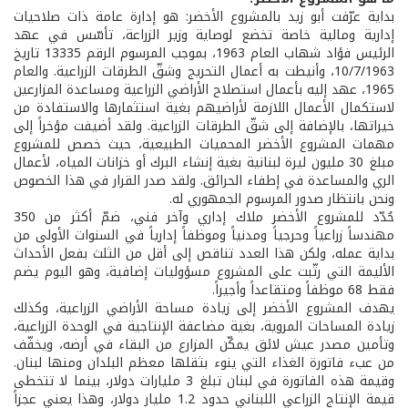
بداية عرّفت أبو زيد بالمشروع الأخضر: هو إدارة عامة ذات صلاحيات
إدارية ومالية خاصة تخضع لوصاية وزير الزراعة، تأسّس في عهد
الرئيس فؤاد شهاب العام 1963، بموجب المرسوم الرقم 13335 تاريخ
10/7/1963، وأنيطت به أعمال التحريج وشقّ الطرقات الزراعية. والعام
1965، عهد إليه بأعمال استصلاح الأراضي الزراعية ومساعدة المزارعين
لاستكمال الأعمال اللازمة لأراضيهم بغية استثمارها والاستفادة من
خيراتها، بالإضافة إلى شقّ الطرقات الزراعية. ولقد أضيفت مؤخراً إلى
مهمات المشروع الأخضر المحميات الطبيعية، حيث خصص للمشروع
مبلغ 30 مليون ليرة لبنانية بغية إنشاء البرك أو خزانات المياه، لأعمال
الري والمساعدة في إطفاء الحرائق. ولقد صدر القرار في هذا الخصوص
ونحن بانتظار صدور المرسوم الجمهوري له.
حُدّد للمشروع الأخضر ملاك إداري وآخر فني، ضمّ أكثر من 350
مهندساً زراعياً وحرجياً ومدنياً وموظفاً إدارياً في السنوات الأولى من
بداية عمله، ولكن هذا العدد تناقص إلى أقل من الثلث بفعل الأحداث
الأليمة التي رتّبت على المشروع مسؤوليات إضافية، وهو اليوم يضم
فقط 68 موظفاً ومتقاعداً وأجيراً.
يهدف المشروع الأخضر إلى زيادة مساحة الأراضي الزراعية، وكذلك
زيادة المساحات المروية، بغية مضاعفة الإنتاجية في الوحدة الزراعية،
وتأمين مصدر عيش لائق يمكّن المزارع من البقاء في أرضه، ويخفّف
من عبء فاتورة الغذاء التي ينوء بثقلها معظم البلدان ومنها لبنان.
وقيمة هذه الفاتورة في لبنان تبلغ 3 مليارات دولار، بينما لا تتخطى
قيمة الإنتاج الزراعي اللبناني حدود 1.2 مليار دولار، وهذا يعني عجزاً