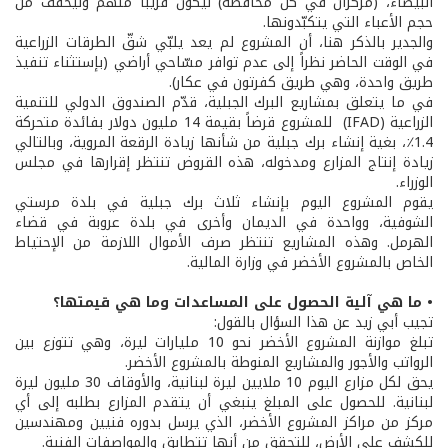
البيضاء، (مركزان في كل محافظة) ليكون قريباً منهم وليخفف من
حجم الأعباء التي يتكبّدونها.
والجدير بالذكر هنا، أن المشروع لم يعد يلبّي شقّ الطرقات الزراعية
في الوقت الحاضر نظراً إلى عدم توافر مسّاحي أراضي (بإستثناء تنفيذ
طريق واحدة، وهي طريق كفرتون في عكار).
في ما يتعلق بمشاريع البرك الجبلية، قدّم الصندوق الدولي للتنمية
الزراعية (IFAD) للمشروع قرضاً بقيمة 14 مليون دولار بفائدة متحركة
1.4٪، بغية إنشاء برك جبلية من شأنها زيادة الرقعة المروية، وبالتالي
زيادة إنتاج المزارع ومدخوله، هذه القروض تنتظر إقرارها في مجلس
الوزراء.
يقوم المشروع اليوم بإنشاء ثلاث برك جبلية في بلدة مرستي
الشوفية، وواحدة في الديمان وأخرى في بلدة عروبة في قضاء
الهرمل. وهذه المشاريع تنتظر صرف الأموال اللازمة من الإحتياط
الخاص بالمشروع الأخضر في وزارة المالية.
• ما هي آلية الحصول على المساعدات وما هي قيمتها؟
تجيب أبي زيد عن هذا السؤال بالقول:
تبلغ موازنة المشروع الأخضر نحو 10 مليارات ليرة، وهي تتوزع بين
الرواتب والأجور والمشاريع المنوطة بالمشروع الأخضر.
يحق لكل مزارع اليوم 10 ملايين ليرة لبنانية، والأوقاف 30 مليون ليرة
لبنانية. للحصول على المبلغ ينبغي أن يتقدم المزارع بطلبه إلى أي
مركز من مراكز المشروع الأخضر، الذي يرسل بدوره فنيين ومهندسين
للكشف على الأرض، للتحقق من أنها تتطابق والمواصفات الفنية.