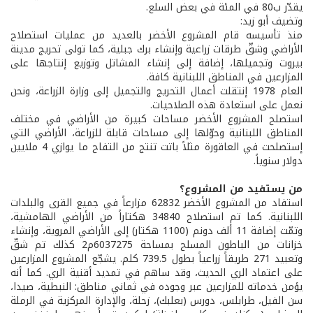
يقدّر ب80 في المئة في بعض السلع.
وتضيف أبو زيد:
منذ تأسيسه قام المشروع الأخضر بالعديد من عمليات استصلاح
الأراضي وشقّ طرقات زراعية وإنشاء برك جبلية، كما تولى تحريج مدينة
بيروت وتجميلها، إضافة إلى إنشاء المشاتل وتوزيع إنتاجها على
المزارعين في المناطق اللبنانية كافة.
العام 1978 إنتقلت أعمال التحريج والتجميل إلى وزارة الزراعة، ونحن
نعمل على استعادة هذه الصلاحيات.
استصلح المشروع الأخضر مساحات كبيرة من الأراضي في مختلف
المناطق اللبنانية وحوّلها إلى مساحات قابلة للزراعة، الأراضي التي
إستصلحت في العاقورة مثلاً باتت تنتج من التفاح ما يوازي 4 ملايين
دولار سنوياً.
من يستفيد من المشروع؟
استفاد من المشروع الأخضر 62832 مزارعاً في جميع القرى والبلدات
اللبنانية. كما تم استصلاح 34840 هكتاراً من الأراضي الهامشية،
وتمّت إضافة 11 ألف دونم (1100 هكتار) إلى الأراضي المروية، وإنشاء
خزانات من الباطون المسلح بمساحة 6037275م2 كذلك تم شقّ
وتعبيد 271 طريقاً زراعياً بطول 739.5 كلم. يشجّع المشروع المزارعين
على اعتماد الري الحديث، وقد ساهم في تمديد أقنية الري. كما أنه
يؤمن خدماته للمزارعين عبر وجوده في ثماني مناطق: النبطية، صيدا،
سن الفيل، طرابلس، دورس (بعلبك)، زحلة، والإدارة المركزية في الرملة