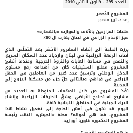
العدد 295 - كانون الثاني 2010
المشروع الأخضر
إعداد: تريز منصور
طلبات المزارعين بالآلاف والموازنة «بالقطارة
»
عجز الإنتاج الزراعي في لبنان يقارب ال 80٪
برزت الحاجة الى إنشاء المشروع الأخضر بعد التقلّص الذي
أصاب الرقعة الزراعية في لبنان وازدياد عدد السكان السريع،
والنقص في مساحة الغابات والثروة الحرجية. وعندما أنشئ
المشروع مطلع الستينيات كان من أهدافه رفع مستوى
الدخل الوطني وترسيخ عدد كبير من العاملين في الحقل
الزراعي في قراهم، وبالتالي حلّ جزء من مشكلة النزوح إلى
المدينة.
نفّذ المشروع من خلال المهمات المنوطة به العديد من
مشاريع استصلاح الأراضي وشقّ الطرقات الزراعية وإنشاء
البرك الجبلية في المناطق اللبنانية كافة.
اليوم قد نكون في أمسّ الحاجة إلى تفعيل نشاط هذا
المشروع، فما هي أحواله؟ مجلة «الجيش» التقت رئيسة
المشروع الدكتورة غلوريا أبو زيد.
ما هو المشروع الأخضر؟