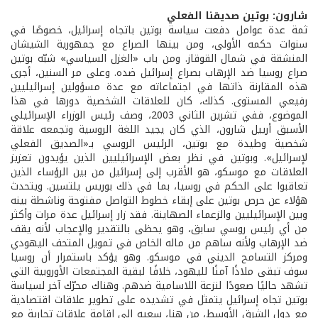
شارون: بوتين صديقنا الفعلي
ثمة عدة عوامل دفعت سياسة بوتين باتجاه إسرائيل، خصوصًا في
سنوات حكمه الأولى، ومن بينها الصراع مع جمهورية الشيشان
المنشقة في شمال القوقاز. ومن باب «الغزل السياسي» شبّه بوتين
صراع روسيا ضد الإرهاب بصراع إسرائيل ضده. وعلى مر السنين، أجرى
هذه المقارنة ذاتها في اجتماعاته مع عدة مسؤولين إسرائيليين
رفيعي المستوى. كذلك، كان للعلاقات الشخصية دورها في هذا
الموضوع، ففي تشرين الثاني 2003، وصف رئيس الوزراء الإسرائيلي
الأسبق أرييل شارون، الذي كان يجيد اللغة الروسية وتجمعه علاقة
شخصية وطيدة مع بوتين، الرئيس الروسي بـ«الصديق الفعلي
لإسرائيل». وبوتين في نظر بعض الإسرائيليين الذين يؤيدون تعزيز
العلاقات مع موسكو، هو الأقرب إلى إسرائيل من بين الرؤساء الذين
تعاقبوا على الحكم في روسيا، بما في ذلك بوريس يلتسين. ويتحدث
هؤلاء عن حرص بوتين على إبقاء خطوط التواصل مفتوحة وناشطة بينه
وبين الإسرائيليين والزعماء الصهاينة. فقد زار إسرائيل عدة مرات وأكثر
من أي رئيس روسي سابق، وهو يحظى بالتقدير والإعجاب لأنه يقف
ضد الإرهاب ولأنه ساهم من ماله الخاص في تمويل المتحف اليهودي
ومركز التسامح الديني في موسكو. وهو يؤكد باستمرار أن روسيا
سوف تبقى ملاذًا آمنًا لليهود، خلافًا لبقية المجتمعات الأوروبية التي
تشهد حاليًا صعودًا لنزعة اللاسامية ضدهم. وهناك محرّك آخر لسياسة
بوتين تجاه إسرائيل يتمثل في تشديده على تطوير علاقات اقتصادية
مع دول الشرق الأوسط، من هنا، سعيه إلى إقامة علاقات تجارية مع