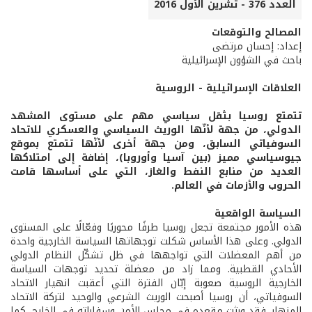
العدد 376 - تشرين الأول 2016
المصالح والتوقعات
إعداد: إحسان مرتضى
باحث في الشؤون الإسرائيلية
العلاقات الإسرائيلية - الروسية
تتمتع روسيا بثقل سياسي مهم على مستوى المشهد
الدولي، من جهة لأنّها الوريث السياسي والعسكري للاتحاد
السوفياتي السابق، ومن جهة أخرى لأنّها تتمتع بموقع
جيوسياسي مميز (بين آسيا وأوروبا)، إضافة إلى امتلاكها
العديد من منابع النفط والغاز، التي على أساسها قامت
الحروب والأزمات في العالم.
السياسة الواقعية
هذه الأمور مجتمعة تجعل روسيا طرفًا محوريًا وفعّالًا على المستوى
الدولي. وعلى هذا الأساس شكلت توجهاتها السياسة الخارجية واحدة
من أهم المعضلات التي تواجهها في ظل تشكّل النظام الدولي
الأحادي القطبية. ومما زاد من معضلة تحديد توجهات السياسة
الخارجية الروسية صعوبة إبّان الفترة التي أعقبت انهيار الاتحاد
السوفياتي، أن روسيا أصبحت الوريث الشرعي والوحيد لتركة الاتحاد
المنهار. فقد ورثت مقعده في مجلس الأمن وسفاراته في الخارج، كما