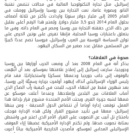
إسرائيل، مثل تجارة التكنولوجيا العالية في مجالات تتضمن تقنية
النانو. وبصورة عامة، نمت التجارة بين روسيا وإسرائيل ووصلت في
العام 2005 إلى مليار دولار سنويًا وازدادت بأكثر من ثلاثة أضعاف
بحلول العام 2014 (نحو 3,5 مليار دولار). ويُعتبر هذا الرقم أعلى بقليل
من ذلك الذي حققته التجارة بين روسيا ومصر في العام ذاته. وفي ما
يتعلق باعتبارات روسيا المحلية، فإنها تفرض على بوتين الحرص على
توازن السياسة الروسية بين العرب وإسرائيل، فروسيا تضم عددًا كبيرًا
من المسلمين مقابل عدد صغير من السكان اليهود.
صحوة في العلاقات؟
يذكر أنه في العام 2008 بعدَ أن وضعت الحرب أوزارها بين روسيا
وجورجيا، سارعت إسرائيل إلى إصلاح علاقتها بموسكو، بعد أن اتُّهِمت
بالوقوف إلى جانب جورجيا ودعمها عسكريًا واستخباراتيًا. فقد قام
رئيس الوزراء الإسرائيلي آنذاك إيهود أولمرت بزيارة رسميَّة إلى روسيا،
بعد شهرين فقط مِن انتهاء الحرب، للبحث في كيفية رأْب الصدْع الذي
أصاب العلاقات بين البلدين وإصلاحها. وعندما أعلنت موسكو عن
ضمها لشبه جزيرة القرم، وبحثت الأمم المتحدة مشروع قرار بإدانة هذا
العمل، توقعت إدارة أوباما أن تتضامن الدول الصديقة - ومن بينها
إسرائيل- معها في تأييد مشروع القرار. ولكن هذه الإدارة فوجئت
بامتناع تل أبيب عن التصويت على القرار، الأمر الذي اعتبر في واشنطن
بمثابة تصويت ضدها. ولم تكتم الإدارة الأميركية غضبها إزاء الموقف
الإسرائيلي المحابي لموسكو، فأصدرت الخارجية الأميركية بيانًا أعربت