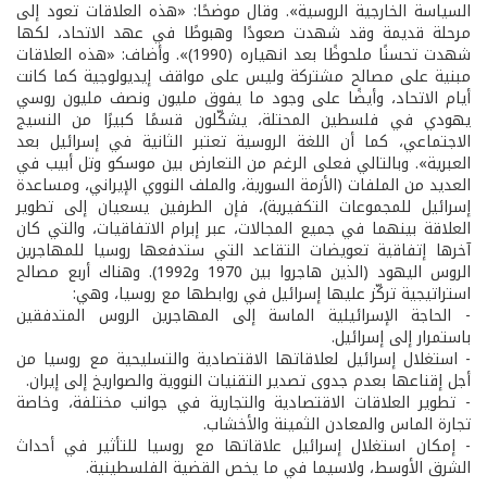
السياسة الخارجية الروسية». وقال موضحًا: «هذه العلاقات تعود إلى
مرحلة قديمة وقد شهدت صعودًا وهبوطًا في عهد الاتحاد، لكها
شهدت تحسنًا ملحوظًا بعد انهياره (1990)». وأضاف: «هذه العلاقات
مبنية على مصالح مشتركة وليس على مواقف إيديولوجية كما كانت
أيام الاتحاد، وأيضًا على وجود ما يفوق مليون ونصف مليون روسي
يهودي في فلسطين المحتلة، يشكّلون قسمًا كبيرًا من النسيج
الاجتماعي، كما أن اللغة الروسية تعتبر الثانية في إسرائيل بعد
العبرية». وبالتالي فعلى الرغم من التعارض بين موسكو وتل أبيب في
العديد من الملفات (الأزمة السورية، والملف النووي الإيراني، ومساعدة
إسرائيل للمجموعات التكفيرية)، فإن الطرفين يسعيان إلى تطوير
العلاقة بينهما في جميع المجالات، عبر إبرام الاتفاقيات، والتي كان
آخرها إتفاقية تعويضات التقاعد التي ستدفعها روسيا للمهاجرين
الروس اليهود (الذين هاجروا بين 1970 و1992). وهناك أربع مصالح
استراتيجية تركّز عليها إسرائيل في روابطها مع روسيا، وهي:
- الحاجة الإسرائيلية الماسة إلى المهاجرين الروس المتدفقين
باستمرار إلى إسرائيل.
- استغلال إسرائيل لعلاقاتها الاقتصادية والتسليحية مع روسيا من
أجل إقناعها بعدم جدوى تصدير التقنيات النووية والصواريخ إلى إيران.
- تطوير العلاقات الاقتصادية والتجارية في جوانب مختلفة، وخاصة
تجارة الماس والمعادن الثمينة والأخشاب.
- إمكان استغلال إسرائيل علاقاتها مع روسيا للتأثير في أحداث
الشرق الأوسط، ولاسيما في ما يخص القضية الفلسطينية.