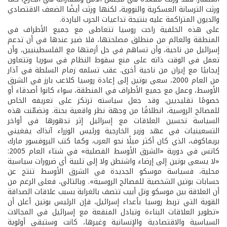
ورثت الترسانة العسكرية والنووية، لكنها ورثت أيضًا الضعف الاقتصادي
والديون المتراكمة عليه بنتيجة تداعيات الحرب الباردة.
على هذه الخلفية راحت روسيا تتعاطى مع جميع الأطراف في
المنطقة والعالم من منطلق مصلحتها، فلا ضير عندها في أن تدعم
إسرائيل من ناحية، وأن تساهم في حل أزمتها مع الفلسطينيين، وأن
تعمل في الوقت ذاته على منع سقوط النظام في سوريا وتتعاون
إيجابيًا مع إيران من ناحية أخرى. عقب تسلمه زمام السلطة في آذار
من العام 2000، سعى بوتين إلى إعادة روسيا كلاعب بارز في الشرق
الأوسط، وعمل مع جميع الأطراف في المنطقة، سواء كانوا أصدقاء أو
خصومًا تقليديين. وقد جعل سياسته ترتكز على تعريفه الخاص
للمصالح الروسية، انطلاقًا من وجهة نظر واقعية بحتة. وتضمّنت هذه
السياسة تحسين العلاقات مع إسرائيل إثر تدهورها في أواخر
التسعينيات في عهد وزير الخارجية ورئيس الوزراء آنذاك يفغيني
بريماكوف، الذي كان أكثر ميلًا نحو العرب. وكما كتب البروفسور مارك
كاتس في دورية «الشرق الأوسط الفصلية» في شتاء العام 2005:
«لا يسعى بوتين إلى إرضاء واشنطن ولا إلى تلبية أي ضرورات سياسية
محلية، فسياسة موسكو الجديدة في الشرق الأوسط تنتج عن
حسابات بوتين الشخصية للمصالح الروسية». وبالتالي، فعلى الرغم من
أن العلاقة بين موسكو وتل أبيب تتصف بالغرابة بسبب علاقات الصداقة
القوية التي تربط روسيا بأعداء إسرائيل، فإن الرئيس بوتين أعلن أن
«تطوير العلاقات البناءة وتبادل المنفعة مع إسرائيل في المجالات
السياسية والاقتصادية والإنسانية وغيرها، كانت وستبقى أولوية