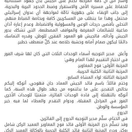
وأشار الى أن دقة المرحلة تحتّم على الجيش بذل جهود استثنائية
للحفاظ على مسيرة الأمن والاستقرار وضبط الحدود البرية والبحرية،
إلى جانب الإبقاء على جهوزية تامّة لمواجهة أي عدوان إسرائيلي
محتمل، وهذا ما يتطلب من العسكريين كافة وبخاصة الضباط منهم،
التحلي بأقصى درجات الوعي والمسؤولية والانضباط، وعدم إعارة آذان
صاغية للشائعات المغرضة والمواقف المصطنعة، التي تشكك بدور
الجيش وأدائه، فالجيش هو العمود الفقري للوطن، وقدره التماسك
دائمًا ليكون صمام أمانه وخشبة خلاصه عند كلّ منعطف خطير.
وأعلن مدير التوجيه أسماء الوحدات الثلاث التي كان لها شرف الفوز
في اختبار التقييم لهذا العام وهي:
المرتبة الأولى: فوج المغاوير.
المرتبة الثانية: الكلية الحربية.
المرتبة الثالثة: لواء المشاة السابع.
وختم قائلاً: باسم قائد الجيش العماد جان قهوجي، أتوجّه إليكم
بخالص التقدير، على ما بذلتموه من جهد طوال هذه السنة، كما
أتوجّه بالتهنئة إلى قادة الوحدات الفائزة، متمنيًا للوحدات الأخرى
الفوز في المراحل المقبلة، ودوام التقدم والعطاء لما فيه خير
المؤسسة والوطن.
الدروع
في الختام، سلّم مدير التوجيه الدروع إلى الفائزين.
وقد تسلّم درع المرتبة الأولى قائد فوج المغاوير العميد الركن شامل
روكز، ودرع المرتبة الثانية قائد الكلية الحربية بالوكالة العميد الركن