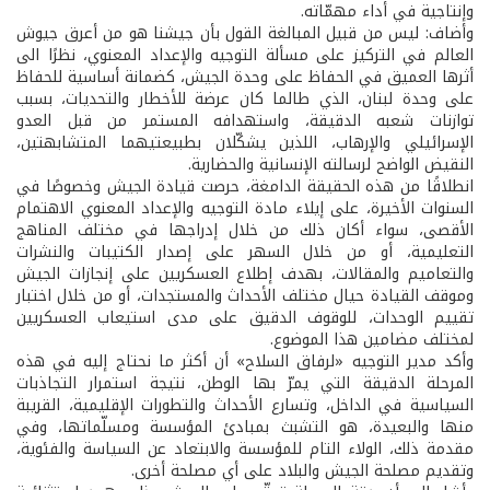
وإنتاجية في أداء مهمّاته.
وأضاف: ليس من قبيل المبالغة القول بأن جيشنا هو من أعرق جيوش
العالم في التركيز على مسألة التوجيه والإعداد المعنوي، نظرًا الى
أثرها العميق في الحفاظ على وحدة الجيش، كضمانة أساسية للحفاظ
على وحدة لبنان، الذي طالما كان عرضة للأخطار والتحديات، بسبب
توازنات شعبه الدقيقة، واستهدافه المستمر من قبل العدو
الإسرائيلي والإرهاب، اللذين يشكّلان بطبيعتيهما المتشابهتين،
النقيض الواضح لرسالته الإنسانية والحضارية.
انطلاقًا من هذه الحقيقة الدامغة، حرصت قيادة الجيش وخصوصًا في
السنوات الأخيرة، على إيلاء مادة التوجيه والإعداد المعنوي الاهتمام
الأقصى، سواء أكان ذلك من خلال إدراجها في مختلف المناهج
التعليمية، أو من خلال السهر على إصدار الكتيبات والنشرات
والتعاميم والمقالات، بهدف إطلاع العسكريين على إنجازات الجيش
وموقف القيادة حيال مختلف الأحداث والمستجدات، أو من خلال اختبار
تقييم الوحدات، للوقوف الدقيق على مدى استيعاب العسكريين
لمختلف مضامين هذا الموضوع.
وأكد مدير التوجيه «لرفاق السلاح» أن أكثر ما نحتاج إليه في هذه
المرحلة الدقيقة التي يمرّ بها الوطن، نتيجة استمرار التجاذبات
السياسية في الداخل، وتسارع الأحداث والتطورات الإقليمية، القريبة
منها والبعيدة، هو التشبث بمبادئ المؤسسة ومسلّماتها، وفي
مقدمة ذلك، الولاء التام للمؤسسة والابتعاد عن السياسة والفئوية،
وتقديم مصلحة الجيش والبلاد على أي مصلحة أخرى.