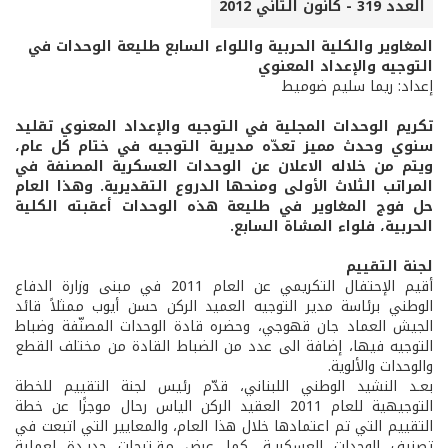
العدد 319 - كانون الثاني 2012
المغاوير والكلية الحربية واللواء السابع طليعة الوحدات في
التوجيه والإعداد المعنوي
إعداد: ريما سليم ضوميط
تكريم الوحدات المجلية في التوجيه والإعداد المعنوي تقليد
سنوي وحدث مميز تعدّه مديرية التوجيه في ختام كل عام،
ويتم من خلاله الاعلان عن الوحدات العسكرية المصنفة في
المراتب الثلاث الأولى ومنحها الدروع التقديرية. وهذا العام
حل فوج المغاوير في طليعة هذه الوحدات أعقبته الكلية
الحربية، فلواء المشاة السابع.
لجنة التقييم
أقيم الإحتفال التكريمي عن العام 2011 في مبنى وزارة الدفاع
الوطني برئاسة مدير التوجيه العميد الركن حسن أيوب ممثلاً قائد
الجيش العماد جان قهوجي، وحضره قادة الوحدات المصنّفة وضباط
التوجيه فيها، إضافة الى عدد من الضباط القادة من مختلف القطع
والوحدات والألوية.
بعـد النشيد الوطني اللبناني، قدّم رئيس لجنة التقييم للخطة
التوجيهية للعام 2011 العقيد الركن الياس رحال موجزًا عن خطة
التقييم التي تم اعتمادها خلال هذا العام، والمعايير التي اتبعت في
تصنيف الوحدات العسكريـة، كما عرض مقـترحات جديـدة لعملية