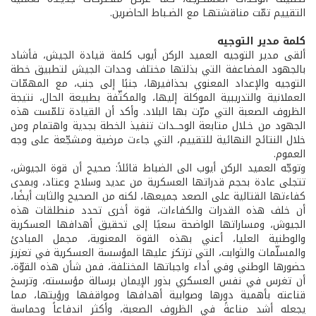
التقييم تمّت مناقشتهـا مع الضـباط الحاضرين.
كلمة مدير التوجيه
ألقى مدير التوجيه العميد الركن أيوب كلمة قيادة الجيش، فأشاد
بالجهود المضاعفة التي بذلتها مختلف وحدات الجيش لتطبيق خطة
التوجيه والإعداد المعنوي بحذافيرها، جنبًا إلى جنب، مع المهمّات
العملانية والتدريبية الموكلة إليها، والمكثّفة بطبيعة الحال، نتيجة
الظروف الصعبة التي مرّت بها البلاد. وأكد أن القيادة تلمّست هذه
الجهود من خـلال متابعة الوحــدات تنفيذ الخطة بجدية واهتمام ومن
خلال النتائج النهائية للتقييم، التي جاءت مرضية ومشجّعة على وجه
العموم.
وتوجّه العميد الركن أيوب الى الضباط قائلاً: صحيح أن قوة الجيوش،
تتجلى عادة بحجم قدراتها العسكرية من عديد وسلاح وعتاد، وبمدى
كفاءتها القتالية على الصعد جميعها، لكنه من الصحيح والثابت أيضًا،
أن خلف هذه القدرات والكفاءات، قوة أخرى تحدد منطلقات هذه
الجيوش، ومساراتها الواضحة سعيًا إلى تحقيق أهدافها العسكرية
والوطنية العليا، أعني بهذه القوة المعنوية، مجمل المبادئ
والمسلّمات والثوابت، التي ترتكز عليها المؤسسة العسكرية في تعزيز
حضورها الوطني وفي أداء واجباتها المختلفة، فمن شأن هذه القوّة،
أن تغرس في نفس العسكري بذور الإيمان برسالة مؤسسته، وترسخ
قناعته بأهمية دورها وصوابية أهدافها ومواقفها ورؤيتها، مما
يجعله أشد مناعةً في الظروف الصعبة، وأكثر اندفاعاً وحماسة