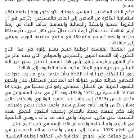
نفسه).
صمّم البناء المهندس الفرنسي دومنيك بيّرو وفق رؤية إبداعية تؤمّن
استمرارية الذاكرة من الماضي إلى الحاضر فالمستقبل، وتراعي في آن
الشروط الصحية والبيئية والجمالية والثقافية. يتألف البناء من أربعة
أبراج شاهقة تتخذ شكل أربعة كتب تطلّ على نهر السين، تتّوسطها
حديقة واسعة تنسجم ملامحها مع ملامح «عاصمة النور»، وترتقي
إلى عراقتها.
في المكتبة الفرنسية الوطنية قسم يعتبر لؤلؤة في هذا التاج
الفكري، إنه القسم العربي والمشرقي والسرياني الذي يضم مآثر من
فكر الشرق وعلومه. وعلى رأس هذا القسم الدكتور سمير خير الله
اللبناني من قرية مراح الزيات. فكيف قادته الظروف إلى هناك؟
يروي لنا الدكتور خير الله أن القصة بدأت عندما سمع من رجل عجوز عن
الصحافي خيرالله طنوس خيرالله أحد المناضلين لاستقلال لبنان ولتحرير
الشعوب العربية من الاحتلال العثماني. وهو كان صحفيًا في جريدة Le
Temps الفرنسية بين 1910 و1930، وقد كان في عداد المشاركين في
مؤتمر باريس (1913) إلى جانب عبد الحميد الزهراوي واسكندر عمّون
وشارل دبّاس وأيوب تابت وسليم سلام وأحمد مختار بيهم وغيرهم...
وقد حكم عليهم جميعًا بالإعدام. ويضيف: استحوذ التعمق بهذه
الشخصية على فكري، خصوصًا وأنني كنت قد بدأت دروسي الجامعية
في التاريخ، ولم أر كلمة واحدة عن هذا الإسم في كتب تاريخ لبنان.
في العام 1978 سافرت إلى باريس وأعددت رسالة الماجستير في
التاريخ معتمدًا على المراجع المتوافرة في المكتبة الوطنية الفرنسية.