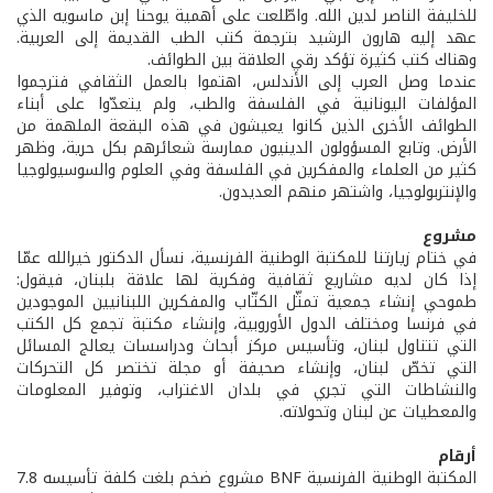
للخليفة الناصر لدين الله. واطّلعت على أهمية يوحنا إبن ماسويه الذي
عهد إليه هارون الرشيد بترجمة كتب الطب القديمة إلى العربية.
وهناك كتب كثيرة تؤكد رقي العلاقة بين الطوائف.
عندما وصل العرب إلى الأندلس، اهتموا بالعمل الثقافي فترجموا
المؤلفات اليونانية في الفلسفة والطب، ولم يتعدّوا على أبناء
الطوائف الأخرى الذين كانوا يعيشون في هذه البقعة الملهمة من
الأرض. وتابع المسؤولون الدينيون ممارسة شعائرهم بكل حرية، وظهر
كثير من العلماء والمفكرين في الفلسفة وفي العلوم والسوسيولوجيا
والإنتربولوجيا، واشتهر منهم العديدون.
مشروع
في ختام زيارتنا للمكتبة الوطنية الفرنسية، نسأل الدكتور خيرالله عمّا
إذا كان لديه مشاريع ثقافية وفكرية لها علاقة بلبنان، فيقول:
طموحي إنشاء جمعية تمثّل الكتّاب والمفكرين اللبنانيين الموجودين
في فرنسا ومختلف الدول الأوروبية، وإنشاء مكتبة تجمع كل الكتب
التي تتناول لبنان، وتأسيس مركز أبحاث ودراسسات يعالج المسائل
التي تخصّ لبنان، وإنشاء صحيفة أو مجلة تختصر كل التحركات
والنشاطات التي تجري في بلدان الاغتراب، وتوفير المعلومات
والمعطيات عن لبنان وتحولاته.
أرقام
المكتبة الوطنية الفرنسية BNF مشروع ضخم بلغت كلفة تأسيسه 7.8