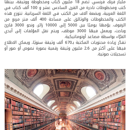
مليار فرنك فرنسي. تضم 18 مليون كتاب ومخطوطة ووثيقة، بينها
كتب ومخطوطات نادرة من القرن السادس عشر و 100 ألف كتاب في
اللغة العربية، وبضعة آلاف من الكتب في اللغة السريانية. تتوزع هذه
الكتب والمخطوطات والوثائق على مساحة 400 ألف متر مربع من
الرفوف. يؤمها يوميًا بين 5000 إلى 10000 زائر، ونحو 3000 قارئ
وباحث، ويعمل فيها 3000 موظف، ويتم نقل المؤلفات إلى أيدي
القرّاء بواسطة مصاعد أوتوماتيكية.
تقدّر زيادة محتويات المكتبة بـ670 ألف وثيقة سنويًا، ويمكن الاطلاع
فيها على أكثر من 2.6 مليون وثيقة رقمية بصورة نصوص أو صور أو
تسجيلات صوتية.