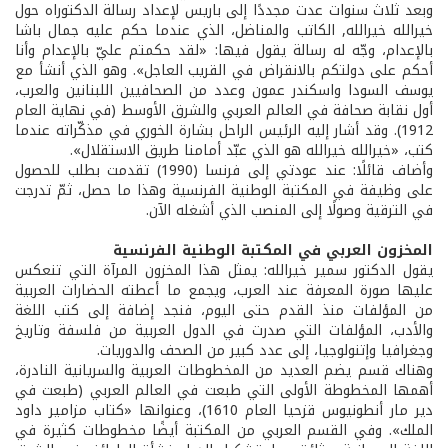
وبعد ثلاث سنوات عدت مجددًا إلى باريس لإعداد رسالة الدكتوراه حول
خيرالله خيرالله, الكاتب والمناضل، الذي عندما حكم عليه جمال باشا
بالإعدام، وجّه له رسالة يقول فيها: «لقد حكمتم عليّ بالإعدام وأنا
أحكم على دولتكم بالانقراض في القريب العاجل». وهو الذي أنشأ مع
يوسف السودا واسكندر عمون وعدد من الصحافيين اللبنانين والعرب،
أول نقابة صحافة في العالم العربي والشرق الأوسط (في نهاية العام
1912). وقد أشار إليه الرئيس الراحل بشارة الخوري في مذكّراته عندما
كتب، «خيرالله خيرالله هو الذي عبّد أمامنا طريق الاستقلال».
وأضاف قائلًا: عند عودتي إلى فرنسا (1990) تقدمت بطلب للحصول
على وظيفة في المكتبة الوطنية الفرنسية وهذا ما حصل، ثمّ تدرجت
في الترقية وصولًا إلى المنصب الذي أشغله الآن.
المخزون العربي في المكتبة الوطنية الفرنسية
يقول الدكتور سمير خيرالله: يمثل هذا المخزون المرآة التي تنعكس
عليها صورة المعرفة عند العرب، ويجمع ما أعطته الحضارات العربية
من المؤلفات منذ القدم حتى اليوم، فنجد إضافة إلى كتب اللغة
والأدب، المؤلفات التي صدرت في الدول العربية من فلسفة وتاريخ
وجغرافيا وإتنولوجيا، إلى عدد كبير من الصحف والدوريات.
وهناك قسم يضم العديد من المخطوطات العربية والسريانية النادرة،
أهمها المخطوطة الأولى التي طبعت في العالم العربي (طبعت في
دير مار أنطونيوس قزحيا العام 1610)، وعنوانها «كتاب مزامير داود
الملك». وفي القسم العربي من المكتبة أيضًا مخطوطات كثيرة في