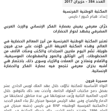
العدد 384 - حزيران 2017
المكتبة الوطنية الفرنسية
إعداد: هيام كيروز / باريس
خزّان معرفي يفيض بعصارة الفكر الإنساني والإرث العربي
المشرقي يشهد لحوار الحضارات
تعتبر المكتبة الوطنية الفرنسية من أبرز المعالم الحضارية في
العالم. وهذه المكتبة العريقة التي كوّنت على مدى قرون
طويلة، تضّم اليوم ملايين المجلدات والكتب ومئات الآلاف من
المخطوطات، إلى الوثائق والصور والمقطوعات الموسيقية،
والأفلام ونماذج عن العملات والأزياء وسوى ذلك. باختصار هي
أشبه بخزان معرفي تتجمع فيه عصارة الفكر والحضارة
الإنسانية.
مسيرة قرون
النواة الأساسية للمكتبة تكوّنت خلال عهد الملك لويس الحادي عشر
بفضل دمج مكتبات الملوك الخاصة، وأخذت بعد ذلك بالتوسّع. خلال
الحرب العالمية الثانية وزّعت محتوياتها في عدة مناطق لحمايتها من
الدمار والضياع، وفي عهد الرئيس فرنسوا ميتران تمّ بناء المقر الجديد
لـ«المكتبة الفرنسية الوطنية» BNF في باريس (دشنه ميتران في
العام 1996، وافتتح خلفه الرئيس جاك شيراك المكتبة في العام