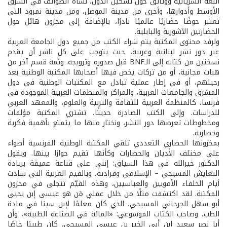
اللغة السريانية ووثائق حول تشكيل الدول، نشأة الطوائف في الشرق
الأوسط وأدوارها، وأخرى من مدينة الموصل، ومن مدينة نمرود التي
تعتبر حوضًا حضاريًا عالميًا نادرًا، بالإضافة إلى مخزون هائل حول
الحضارتين الآشورية والبابلية.
ولرفد محتوى المكتبة يتم شراء الكتب من جميع دول الجامعة العربية
عبر دور نشر لبنانية وعربية، حيث يتوجب على كل ناشر أن يقدم
نسختين من كتابه إلى الـBNF قبل صدوره وترويجه. وثمة قسم آخر من
هبات مجانية، أو من تركات يخص فيها أصحابها المكتبة الوطنية بعد
رحيلهم، أو في إطار عملية تبادل مع المكتبات الوطنية في دول
المشرق والجامعات العربية، والمراكز والمنظمات العربية الموجودة في
فرنسا، كالمنظمة العربية للثقافة والتربية والعلوم، والمعهد العربي
للدراسات. وإلى الكتب الصادرة حديثًا، تشتري المكتبة مؤلفات
ومخطوطات تعرضها دور النشر، ونختار منها ما يتمتع بأهمية فكرية
وحضارية.
بمخزونها الحضاري التعددي تلقي المكتبة الوطنية الفرنسية أضواء
على مختلف الأديان والحضارات وكأنها تقيم حوارًا بينها. ويقول
الدكتور خيرالله في هذا السياق: إنني على قناعة عميقة بريادة
التعايش المسيحي – الإسلامي وفرادته، وبالقيم العربية التي سادت
أيام الخلفاء الأمويين والعباسيين، وهذه القيّم تتجلى في مخزون
المكتبة. لقد اكتشفت مثلًا من خلال عملي مَن هو عيسى إبن يحيى
أبو سهل الجرجاني المسيحي، الذي كان معلمًا لإبن سينا في مادة
الطب، وصاحب الكتاب الموسوعي: «المائة في الصناعة الطبية»، وأن
أبا نصر سعيد إبن أبي الخير بن عيسى المسيحي، كان طبيبًا خاصًا