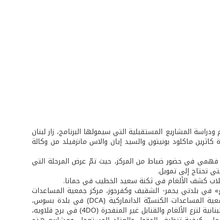
 ودراسة المشاريع المستقبلية التي سيمولها البرنامج، زار لبنان
 كاثرين ماكلود بونيتون والسيد إيان والاس مانزفيلد من وكالة
محمد فهمي في حضور ضباط من المركز، حيث تمّ عرض المرحلة التي
تي تحتاج إلى تمويل.
اء كلاب كشف الألغام في ثكنة سعيد الخطيب في حمانا.
غ» في بلدتي يحمر- الشقيف وكفرجوز، مركز جمعية المساعدات
الشعبية النروجية (NPA) في صور، مركز المؤسسة السويسرية لنزع الألغام (FSD)، جمعية المساعدات الكنسيّة الدانماركية (DCA) في بلدة بسوس،
ومنظمة هانديكاب العالمية (HI) في بلدة تولا، بالإضافة إلى مركز المنظمة الوطنية اللبنانية لنزع الألغام والقنابل غير المنفجرة (4DO) في برج قلاويه،