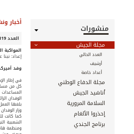
أخبار ون
منشورات
العدد 319 - كانون الثاني 2012
مجلة الجيش
المواكبة ال
العدد الحالي
إعداد: نينا 
أرشيف
وفد أميركي
أعداد خاصة
في إطار الإط
مجلة الدفاع الوطني
كل من مساعدة
أناشيد الجيش
المساعدات ا
الوفدان الز
السلامة المرورية
بلغها العمل 
وزار الوفدان
إحذروا الألغام
كما كانت لل
برنامج الجندي