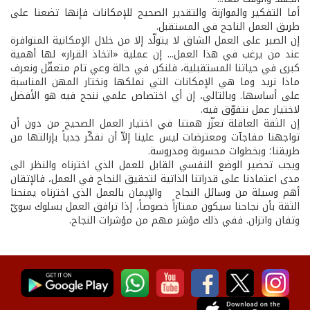
أما التفكير والموازنة والتقدير الصحيح للإمكانات فإنها تضعنا على
طريق العمل الناجح في المستقبل.
إن الصبر على العمل الشاق لا يتولّد إلا من خلال الإمكانية المتوافرة
عند من يرغب في هذا العمل... إن عملية «اتخاذ القرار» لها أهمية
كبرى في حياتنا المستقبلية، فلنكن في حالة وعي تام متعقّل ونعرف
ماذا نريد وما هي الإمكانات التي نملكها ونختار المهن المناسبة
على أساسها. وبالتالي، إن أي اختصاص علمي ننجح فيه هو الأفضل
لاختيار عمل نتفوّق فيه.
إن الثقة العاقلة تعزّز همتنا في اختيار العمل الصحيح من دون أن
تواجهنا مفاجآت ومعترضات ليس علينا إلاّ أن نفكّر جدياً بإزالتها من
طريقنا؛ وبخطوات محسوبة ومدروسة.
ويجب تحضير الوضع النفسي القابل للعمل الذي اخترناه والنظر الى
مدى اعتمادنا على قدراتنا الذاتية لتحقيق النجاح في العمل، فالإتقان
أهم وسيلة من وسائل النجاح والإيمان بالعمل الذي اخترناه يمنحنا
الثقة بأن نجاحنا سيكون ممتازاً خصوصاً، إذا ترافق العمل بسلوك سويّ
وتفان واتزان. ففي ذلك مؤشر مهم من مؤشرات النجاح.