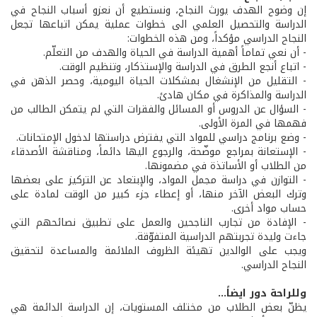
إن وضوح الهدف يورث النجاح، ونستطيع أن نعزو أسباب النجاح في
الدراسة والتحصيل العلمي الى خطوات عملية يمكن اتباعها تجعل
النجاح الدراسي مؤكداً، ومن هذه الخطوات:
- أن نعي تماماً أهمية الدراسة في الحياة والهدف من التعلّم.
- اتباع أنجع الطرق في الدراسة والإستذكار، وتنظيم الوقت.
- التقليل من الإنشغال بمشكلات الحياة اليومية، وحصر الذهن في
الدراسة والمذاكرة في مكان هادئ.
- السؤال عن الدروس أو المسائل والفقرات التي لم يتمكن الطالب من
فهمها في المرة الأولى.
- وضع برنامج دراسي للمواد التي يفترض دراستها لدخول الإمتحانات.
- الإستعانة بمراجع موضّحة، والرجوع اليها دائماً، ومناقشة الأصدقاء
من الطلاب أو الأساتذة في مضمونها.
- التوازن في دراسة مجمل المواد، والإبتعاد عن التركيز على بعضها
وترك البعض الآخر منها، أو إعطاء جزء كبير من الوقت لمادة على
حساب مواد أخرى.
- الإفادة من تجارب الناجحين والعمل على تطبيق نصائحهم التي
جاءت وليدة تجربتهم الدراسية المتفوّقة.
ويجب على الوالدين تهيئة الظروف الملائمة والمساعدة لتحقيق
النجاح الدراسي.
وللراحة دور ايضاً...
يظنّ بعض الطلاب من مختلف المستويات، إن الدراسة الدائمة هي