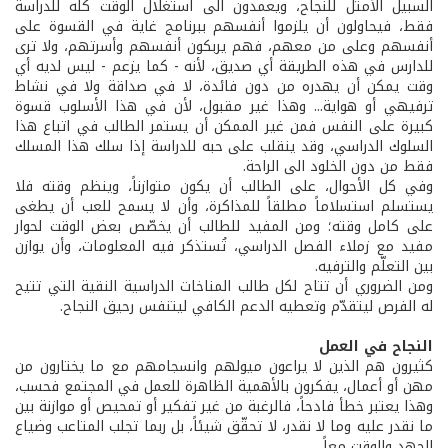
السبيل الأمثل للنجاح، ويعمدون الى استغلال الوقت كله للدراسة
فقط، فيحاولون أن يلزموا أنفسهم ببرنامج غاية في القسوة على
أنفسهم وعلى من معهم، فهم يربكون أنفسهم وأسرتهم، ولا ترى
للدارس في هذه الطريقة أي صديق، لأنه - كما يزعم - ليس لديه أي
وقت يمكن أن يهدره من دون فائدة، لا في صداقة ولا في نشاط
ترفيهي أو هواية... وهذا غير مقبول، لأن في هذا الأسلوب قسوة
كبيرة على النفس فمن غير الممكن أن يستمر الطالب في اتباع هذا
السلوك الدراسي، وقد ينقلب على حبه للدراسة إذا سلك هذا المسلك
فقط من دون الخلود الى الراحة.
وفي كل الأحوال، على الطالب أن يكون متوازناً، وينظم وقته فلا
يستسلم استسلاماً مطلقاً للمذاكرة، وأن لا يسمح للعب أن يطغى
على كامل وقته؛ ومن المفيد للطالب أن يخصّص بعض الوقت لحوار
مفيد مع زملاء الفصل الدراسي، تُستذكر فيه المعلومات، وأن يوازن
بين التعلّم والترفيه.
ومن الضروري أن تتاح لكل طالب المناخات الدراسية النقية التي تتيح
له الفرص ليتقدّم وتعطيه الدعم الكافي ليتنفس رحيق النجاح.
النجاح في العمل
كثيرون هم الذين لا يراعون ميولهم وانسجامهم مع ما يختارون من
مهن أو أعمال، يفكرون بالأهمية الظاهرة للعمل في المجتمع فحسب،
وهذا يعتبر خطأ فادحاً، فالرغبة من غير تفكير أو تمحيص أو موازنة بين
ما نقدر عليه وما لا نقدر، لا تحقّق شيئاً، بل ربما تجلب المتاعب وضياع
الجهد والوقت معاً...