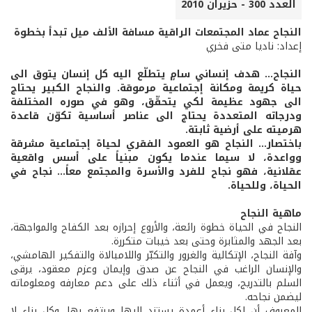
العدد 300 - حزيران 2010
النجاح عماد المجتمعات الراقية مسافة الألف ميل تبدأ بخطوة
إعداد: ناديا متى فخري
النجاح... هدف إنساني سامٍ يتطلّع اليه كل إنسان يتوق الى
حياة كريمة ومكانة إجتماعية مرموقة. والنجاح الكبير يحتاج
الى جهود عظيمة لكي يتحقّق، وهو في صوره المختلفة
ودرجاته المتعددة يحتاج الى عناصر أساسية تكوّن قاعدة
هرميته على أرضية ثابتة.
باختصار... النجاح هو العمود الفقري لحياة إجتماعية مشرقة
وواعدة، لا سيما عندما يكون مبنياً على أسس واقعية
عقلانية، فهو نجاح للفرد والأسرة والمجتمع معاً... نجاح في
الحياة، وللحياة.
ماهية النجاح
النجاح في الحياة خطوة رائعة، والأروع إحرازه بعد الكفاح والمواجهة،
بعد الجهد والمثابرة وحتى بعد خيبات متكررة.
وآفة النجاح، الإتكالية والغرور والتكبّر واللامبالاة والتفكير الهامشي،
والإنسان الراغب في النجاح عن صدق وإيمان وعزم معقود، يرقى
السلم بالتدريج، ويعمل في أثناء ذلك على دعم معارفه ومعلوماته
ليضمن نجاحه.
المعروف أن لكل بناء أعمدة يستند اليها ويرتفع بها، وكل بناء لا