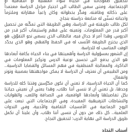
لتحقيق طموحاتنا في الحياة سواء المهنية أو الثقافية أو
الإجتماعية، ومتى سعى الطالب الى اجتياز مراحل الدراسة معتمداً
على ذكائه وطاقته، وفكّر بخطواته وكان راعياً مهاراته وملتزماً
واجباته تسنّى له متابعة دراسته بنجاح.
لكل طالب طريقته في الدراسة، وهي الطريقة التي تمكّنه من تحصيل
أكبر قدر من المعلومات، وتعينه على فهم واستيعاب أكبر قدر من
الدروس، وهذا أمر لا جدال فيه، فالطالب الذي يسعى نحو التفوّق، هو
الذي يخترع الطريقة الأنسب له في الحفظ والفهم، وهو الذي يحدّد
الوقت المناسب له للدراسة.
إن الشعور بمسؤولية الدراسة وأهميتها في بناء الحياة بكافة أبعادها
هو الذي يدفع الى تحسين نوعية الدرس وتركيز المعلومات في
الذاكرة، والمعالجة المنطقية في فهم المسائل والقضايا الدراسية...
ومن الطبيعي أن نعترف أن الدراسة لا يمكن مواجهتها بعصبية وتوتر
وانفعال.
كما أن الحياة الدراسية، لا تعني أن نكون مكرّسين وقتنا كله للدراسة
وحدها، بل تعني أن لا ننسى أننا طلاب، وهذا يعني أن نعيش حياتنا
بكل تفاصيلها وأبعادها الواقعية، في الصداقة واللعب، والهوايات
والنشاطات الترفيهية المفيدة، وفي الإجتماعات التي تبعث على
الروح الجماعية في الأمسيات الثقافية والأدبية، وفي الندوات
العلمية... كل ذلك من دون أن ننسى أننا طلاب، وأن علينا أن نكمل
طريق الدراسة الى نهاية الدرب؛ لتحقيق النجاح.
أسباب النجاح