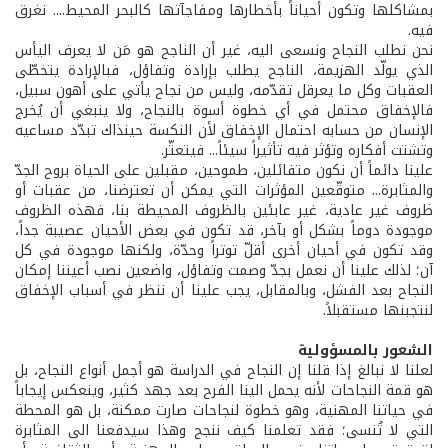
بمشاكلها وتكون أحياناً بأخطارها ومفاجآتها كالبحر المحيط.... نغرق
فيه.
نحن نطلب النجاح ونسعى اليه، غير أن الناجح هو مَن لا يعرف اليأس
الذي يولّد الهزيمة، الناجح يطلب بإرادة وتفاؤل، فبالإرادة يتخطّى
العقبات وكل ما يعرقل تقدّمه، وليس من نجاح يأتي على أهون سبيل،
فالإخفاق محتمل في أي خطوة أسوة بالنجاح، ولا ينبغي أن يُخرج
الإنسان من حسابه احتمال الإخفاق لأن النكسة حينذاك تبدّد مساعيه
وتشتت أفكاره وتؤثر فيه تأثيراً سيئاً... فيتعثّر.
علينا دائماً أن نكون متفائلين، طموحين، مقبلين على الحياة بروح الجدّ
والمثابرة... متوقّعين المؤثرات التي يمكن أن تعترضنا، من عقبات أو
ظروف غير عادية، غير عابئين بالظروف المحيطة بنا، فهذه الظروف
موجودة دوماً بشكل أو بآخر، قد تكون في بعض الأحيان عصيبة جداً،
وقد تكون في أحيان أخرى أقلّ توتراً وحدّة، ولكنها موجودة في كل
آن؛ لذلك علينا أن نعمل بجدّ وصمت وتفاؤل، واضعين نصب أعيننا إمكان
النجاح بعد الفشل، وبالمقابل، يجب علينا أن ننظر في أسباب الإخفاق
لنتجبنها مستقبلاً.
الشعور بالمسؤولية
لعلنا لا نبالغ إذا قلنا إن النجاح في الدراسة هو أجمل أنواع النجاح، بل
هو قمة النجاحات لأنه يحمل الينا الفرح بعد جهد كثير، وينعكس إيجاباً
في حياتنا المهنية، وهو خطوة لنجاحات صارت ممكنة، بل هو المحطة
التي لا تُنسى؛ فقد تعلمنا كيف ننجح وهذا سيدفعنا الى المثابرة