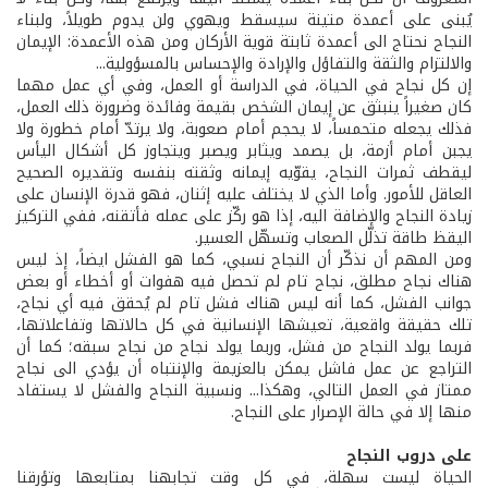
يُبنى على أعمدة متينة سيسقط ويهوي ولن يدوم طويلاً، ولبناء
النجاح نحتاج الى أعمدة ثابتة قوية الأركان ومن هذه الأعمدة: الإيمان
والالتزام والثقة والتفاؤل والإرادة والإحساس بالمسؤولية...
إن كل نجاح في الحياة، في الدراسة أو العمل، وفي أي عمل مهما
كان صغيراً ينبثق عن إيمان الشخص بقيمة وفائدة وضرورة ذلك العمل،
فذلك يجعله متحمساً، لا يحجم أمام صعوبة، ولا يرتدّ أمام خطورة ولا
يجبن أمام أزمة، بل يصمد ويثابر ويصبر ويتجاوز كل أشكال اليأس
ليقطف ثمرات النجاح، يقوّيه إيمانه وثقته بنفسه وتقديره الصحيح
العاقل للأمور. وأما الذي لا يختلف عليه إثنان، فهو قدرة الإنسان على
زيادة النجاح والإضافة اليه، إذا هو ركّز على عمله فأتقنه، ففي التركيز
اليقظ طاقة تذلّل الصعاب وتسهّل العسير.
ومن المهم أن نذكّر أن النجاح نسبي، كما هو الفشل ايضاً، إذ ليس
هناك نجاح مطلق، نجاح تام لم تحصل فيه هفوات أو أخطاء أو بعض
جوانب الفشل، كما أنه ليس هناك فشل تام لم يُحقق فيه أي نجاح،
تلك حقيقة واقعية، تعيشها الإنسانية في كل حالاتها وتفاعلاتها،
فربما يولد النجاح من فشل، وربما يولد نجاح من نجاح سبقه؛ كما أن
التراجع عن عمل فاشل يمكن بالعزيمة والإنتباه أن يؤدي الى نجاح
ممتاز في العمل التالي، وهكذا... ونسبية النجاح والفشل لا يستفاد
منها إلا في حالة الإصرار على النجاح.
على دروب النجاح
الحياة ليست سهلة، في كل وقت تجابهنا بمتابعها وتؤرقنا