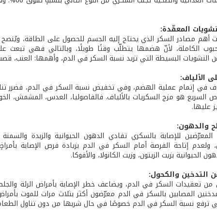
تتيح الممار
نشويات المعقّدة:
ات أهم مصادر السكر الذي يحتاج إليه الجسم للحصول على الطاقة، ويُنصح
حبوب الكاملة، لأنّ هضمها يتطلّب وقتًا طويلًا، وبالتالي فهي تبعث عل
 النشويات البسيطة التي تزيد نسبة السكر في الدم، وأهمها: العنب، قصب 
لى الألياف:
ياف في إتمام عملية الهضم، وفي تخفيض نسبة السكر في الدم، فضرر ت
ص السريع هو مزج السكريات بالألياف. فالفاصوليا، العدس، المشمش، الخوخ
ز عليها.
لح والدهون:
لمعرّضين للإصابة بالسكري تفادي الدهون الحيوانية والزبدة والسمن
، ولعدم إتاحة الفرصة أمام السكر في الدم بزيادة فرص الإصابة بأمراض
ون الحيوانية بزيت الزيتون، وزيت الكانولا، والأفوكا.
عن التدخين والكحول:
ن من تعقيدات السكر في الدم، ويضاعف خطر الإصابة بأمراض الرئة والجلط
المدخنين المصابين بالسكر في الدم معرّضون أكثر بثلاث مرات للموت بأمر
 ترفع نسبة السكر في الدم خصوصًا في حال شربها من دون تناول الطعام