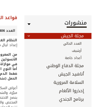
قواعد ال
منشورات
العدد 406 - نيسان 2019
مجلة الجيش
النظام الغ
العدد الحالي
إعداد: ليال 
أرشيف
من المعروف
أعداد خاصة
الأنسولين 
في موازاة 
مجلة الدفاع الوطني
أناشيد الجيش
ضغط الدم و
الحمل (عند 
السلامة المرورية
أعراض السكري
إحذروا الألغام
مبرّرة، والشع
برنامج الجندي
المختص، والق