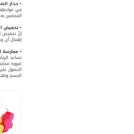
• حذارِ الضغ
في مواجهة ا
المصابين به،
• تخفيض الو
إنّ تخفيض ا
إهمال أي وج
• ممارسة ال
تساعد الريا
ضرورة ممارس
الحصول على 
الجسم وتلف 