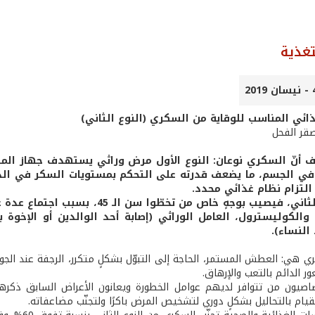
تغذية
ذائي المناسب للوقاية من السكري (النوع الثاني)
صقر الفحل
 أنّ السكري نوعان: النوع الأول مرض وراثي يستهدف جهاز المناعة
في الجسم، ما يضعف قدرته على التحكم بمستويات السكر في الدم
التزام نظام غذائي محدد.
أما النوع الثاني، فيصيب بوجهٍ خاص 
الكوليسترول، العامل الوراثي (إصابة أحد الوالدين أو الإخوة
النساء).
 هي: العطش المستمر، الحاجة إلى التبوّل بشكلٍ متكرر، الرجفة عند الجوع،
ور الدائم بالتعب والإرهاق.
يام بالتحاليل بشكلٍ دوري لتشخيص المرض باكرًا ولتجنّب مضاعفاته.