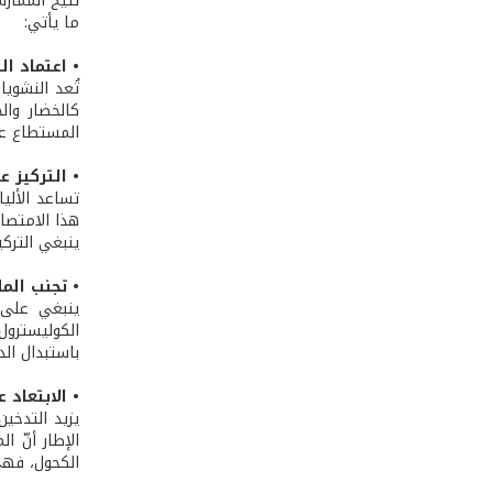
ما يأتي:
• اعتماد ال
تُعد النشوي
كالخضار وال
المستطاع عن
• التركيز ع
تساعد الأل
هذا الامتصا
ينبغي التركي
• تجنب الم
ينبغي على ا
الكوليسترول
باستبدال الده
• الابتعاد 
يزيد التدخي
الإطار أنّ 
الكحول، فهي