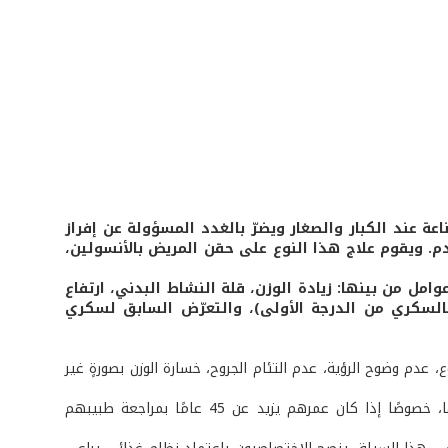
 عند الكبار والصغار ويضرّ بالغدد المسؤولة عن إفراز
. ويقوم علاج هذا النوع على حقن المريض بالأنسولين،
من تخطّوا سن الـ 45، بسبب اجتماع عدة عوامل من بينها: زيادة الوزن، قلة النشاط البدني، ارتفاع
 بالسكري من الدرجة الأولى)، والتعرّض السابق لسكري
 عدم وضوح الرؤية، عدم التئام الجروح، خسارة الوزن بصورةٍ غير
ينصح الاختصاصيون من تتوافر لديهم عوامل الخطورة ويعانون الأعراض السابق ذكرها، خصوصًا إذا كان عمرهم يزيد عن 45 عامًا بمراجعة طبيبهم