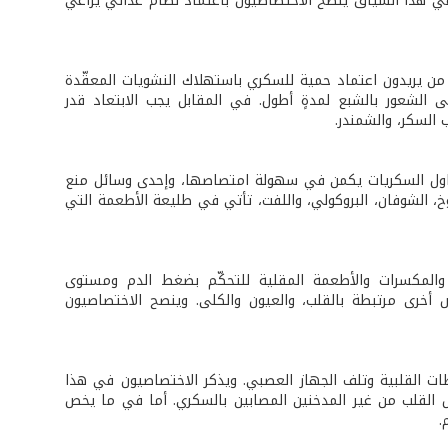
سات الغذائية والصحية تجنّب السكري من النوع الثاني بنسبةٍ تفوق 60%. وفي هذا السياق ينصح الاختصاصيون باعتماد نظام غذائي يراعي
 من يريدون اعتماد حمية للسكري باستهلاك النشويات المعقّدة
ى الشعور بالشبع لمدةٍ أطول. في المقابل يجب الابتعاد قدر
السكر، والشمندر.
ناول السكريات يكمن في سهولة امتصاصها، وإحدى وسائل منع
، الشوفان، البروكولي، واللفت، تأتي في طليعة الأطعمة التي
ة والمكسرات والأطعمة المقلية للتحكّم بضغط الدم ومستوى
ٍ أخرى مرتبطة بالقلب، والعيون والكلى. وينصح الاختصاصيون
ات القلبية وتلف الجهاز العصبي. ويذكر الاختصاصيون في هذا
اض القلب من غير المدخنين المصابين بالسكري. أما في ما يخص
.