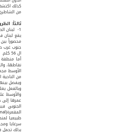
الدول النفطي
كذلك اكتشف 
من الشاطئ ع
ثالثاً: ال
1­- لبنان الطبيعي:
يقع لبنان ف
ال 56 كلم.
أما منطقة ا
الأوسط مجموع
من الناحية ا
ويفصل بينهم
وبالفعل يغل
والأوسط عل
الجنوبي في
طبيعيا لمنطقة الجل
بذلك تحمل في