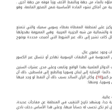
 ملؤه بالماء من جهة وبالنفط الأخف وزناً فوقه من جهة أخرى .
ولية من أماكن نشوء المادة الأساسية ضمن الصخور المانعة، وهو
لتركيز على لمنطقة المغطاة بغطاء رسوبي سميك والتي تتمتع
 والشمالية من شبه الجزيرة العربية ­ وهي المعروفة بهدوئها
ائل كانت تشير إلى ذلك عبر الشروط التي أصبحت محددة بوضوح
ئل المحبوسة في الطبقات الرسوبية تهاجر أو تتسلل عبر الكسور
الدوائر العلمية بهذا الواقع وتابعت وعلى مدى عشرات السنين
دائما- الإشارة إلى لبنان وسوريا وبالطبع إلى فلسطين، ذلك أن
 كبير
[10]
، وكان الرأي السائد بسبب ذلك أن النفط لو وجد فيها
وسوريا، ومنها:
ية جدا، ويشهد تاريخ التنقيب في المنطقة عن مفاجآت عديدة،
 لم تكن تحسب له حساباً فيها، وعلى هذا الأساس دخلت نادي