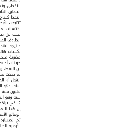
واستمر هذا 
النفطي. وتع
النطاق الثا
النفط كنتاج
تتابعت الأب
نتجت عن تحل
الظروف الطبيع
ونتيجة لهذه 
بكميات هائ
عضوية متحلل
جزيئات أولي
اي النفط، وب
لم يحدث بعد.
سنة وهو الطو
2- ­في تراكم العناصر الهيدروكربوناتية:
إن هذا البع
الوقائع الأس
ثم الصهارة 
الأرضية الصل