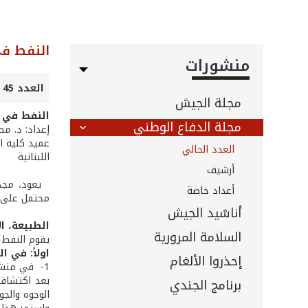
النفط في
منشورات
العدد 45 - تموز 2003
مجلة الجيش
النفط في لب
مجلة الدفاع الوطني
إعداد: د. م
عميد كلية ال
العدد الحالي
اللبنانية
أرشيف
يعود، مجددا
أعداد خاصة
محتمل على ال
أناشيد الجيش
الطبيعة، ال
السلامة المرورية
يقوم النفط 
اولاً: في ا
إحذروا الألغام
1­- في منشأ النفط ­ مراجعة مبسّطة:
بعد اكتشافه
برنامج الجندي
الوجوه والجو