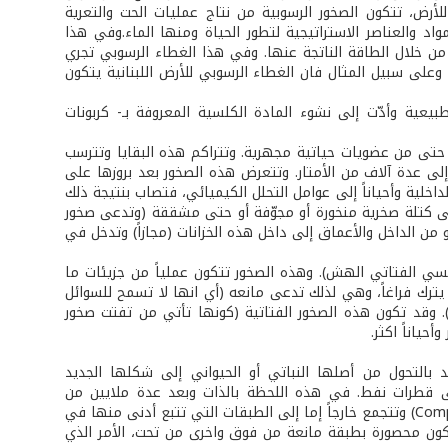
الطبقة الخارجية للأرض، تتكون الصخور الرسوبية من نتاج عمليات الحت والتعرية
واد والعناصر الاستراتيجية لتطور الحياة ومنها الماء.وفي هذا
من خلال الطاقة الناتجة عنها. وفي هذا الغطاء الرسوبي تجري
 وعلى سبيل المثال فان الغطاء الرسوبي للأرض اللبنانية يتكون
يعية وأدّت إلى نشوء المادة الكلسية المعروفة بـ- كربونات
تى من عضويات حياتية مجهرية. وتتراكم هذه البقايا وتترسب
لى عدة آلاف من الأمتار. وتتعرض هذه الصخور بعد بروزها على
داخلية وأحياناً إلى عوامل التحلل الكيميائي، فتصاب بنتيجة ذلك
لى كتلة صخرية منخورة أو مجوّفة أو حتى مشققة (وتدعى صخور
 من الداخل والأعماق إلى داخل هذه الخزانات (مجازاً) وتدخل في
لكلسي الفتاتي الهش). وهذه الصخور تتكون عملياً من جزيئات ما
يترك فراغاً، وهي لذلك تدعى مانعه (أي انها لا تسمح للسوائل
د). وقد تكون هذه الصخور الفتاتية (كونها تأتي من تفتت صخور
ياناً اكثر.
بالتحول من أصلها النباتي أو الحيواني إلى شكلها الجديد
goutelet) تصلح مع الوقت للتحول إلى قطرات نفط. في هذه اللحظة بالذات وبعد عدة ملايين من
السنين، تبدأ هذه المكونات الجديدة بالهجرة من مكانها القديم بفعل الضغط (Compaction) وتتجمع خارجاً إما إلى الطبقات التي تتبع أدنى منها في
تكون محصورة بطبقة مانعة من فوق واخرى من تحت، الأمر الذي