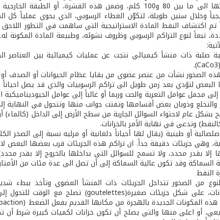
تصل سماكتها الى ما بين 80 و100 كلم، وضمن هذه القشرة، أو 
جياً وخلال سنين طويلة، لتكوّن الغطاء الرسوبي، الذي يحوي عملياً كل الم
ً تم اكتشاف النفط المادة الاستراتيجية التي ساهمت في التطور اللاحق 
ة، تبعاً لنوع التراكم الرسوبي وظروف نشوئه، وطبيعة المادة المكونة له.
تية:
ة صلبة ذات منشأ كيميائي نتجت عن عمليات كيميائية بين العناصر الطب
.
ه الصخور نشأت من عنصر عضوي من بقايا عظام الحيوانات أو الصدف أو ح
لبعض لتؤدي بعد زمن طويل الى تراكم الرسوبيات والذي قد يصل احياناً إ
ى مجمل عوامل التعرية والحت وربما أو غالباً إلى عوامل الجيوديناميكية ال
 والتخلع وذوبان بعض أقسامها وتفتت جوانب منها وتتحول في النهاية إ
 بشكل عام لاحتواء السوائل الجارية من سطح الأرض إلى الداخل (كالماء) أو
لنفط) وتدعى في نهاية الأمر بالخزانات.
صلصالية أو طينية (يقال لها أحياناً دلغانية أو مرليه نسبة إلى الصخر ا
ة، وهي جزيئات دقيقة جداً. ان تراكم هذه الجزيئات قرب بعضها البعض لا 
ها إلا بقدر محدد، ولا تسمح للسوائل التي بداخلها بالخروج إلا بقدر محد
 السماكة وقد تكون عالية السماكة إلى أن تصل الى عدة مئات من الأمتار وأح
وع من الصخور تتداخل الجزيئات ذات المنشأ العضوي وتأخذ ببطء شديد 
كهيدروكاربونات، على شكل جزيئات صغيرة(tes
بيعي، أو اعلى منها والتي يصلح أن تكون خزانات لكميات كبيرة شرط أن 