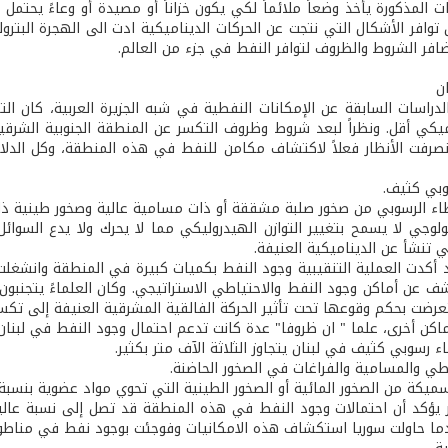
 المذكورة يأخذ وضعاً ملائماً لكي يكون خزاناً أو مصيدة أو وعاءً يحتمل
 توافر الأشكال التي نتجت عن الحركات الديناميكية ادت الى الهجرة البتر
افر الشروط والظروف لتوافر النفط في جزء من العالم.
راسات السابقة عن الإمكانات النفطية في شبه الجزيرة العربية، كان ا
يكي أقل. ونظراً لبعد شروط وظروف التكسر عن المنطقة الجنوبية الشرقية
انصرفت الأنظار فعلاً لاكتشاف مكامن للنفط في هذه المنطقة، وكل الدل
يولوجي لا يسمح بتغيير التوازن الهيدروليكي مما لا يحرك ولا يدع السوا
ي تنشأ عن الديناميكية العنيفة.
 أكدت العملية التنقيبية وجود النفط بكميات كبيرة في المنطقة وانشغلت 
ف عن أماكن وجود النفط والاحتياطي الاستراتيجي. وكان العلماءً يتجنبون 
عرضت بحكم وقوعها تحت تأثير الحركة الفالقية المشرقية العنيفة إلى تكسر
ماكن أخرى، علما " ان ظروفا" عدة كانت تدعم احتمال وجود النفط في لبنان 
ر يؤكد أن احتمالات وجود النفط في هذه المنطقة قد تصل إلى نسبة عال
ما حاولت سوريا استكشاف هذه الامكانيات وفوجئت بوجود نفط في مناطق