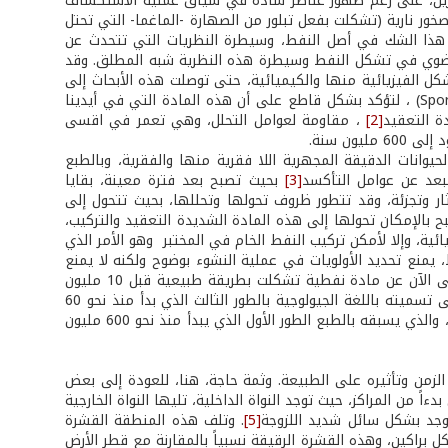
لعشرين، على رغم ظهور عناصر شاذة في سياق عملية الاستكشاف
ر نارية (تشكلت بفعل تبلور من الصهارة -الماغما- التي تحتل
 أن هذا الشك في أصل النفط، وسيطرة النظريات التي تتحدث عن
لعضوي في تشكل النفط وسيطرة هذه النظرية شبه المطلق. وقد
 الفيزيائية منها والكيميائية، حتى توصلت هذه الأبحاث إلى
اكتشاف بعض العناصر ذات الأصل العضوي، كالأبواغ على سبيل المثال (Spores et pollens) ، لتؤكد بشكل قاطع على أن هذه المادة التي في أيدينا
ة التعقيد
[2]
، مقاومة لعوامل التحلل، وهي تعمر في اقسى
ن سنة.
حيوانات الدقيقة المجهرية اللا فقرية منها والفقرية، وبالطبع
بعد عن عوامل التأكسد
[3]
بحيث تصبح بعد فترة معينة، بقايا
ر وتجزئة، وقد تتطور ظروف تحولها وتحللها، بحيث تتحول إلى
 بالإمكان تحولها إلى هذه المادة الشديدة التعقيد والتركيب،
ئية، وإلا لأمكن تركيب النفط الخام في المختبر ­ وهو الأمر الذي
ط، يمنع تحديد الأولويات في عملية النشوء بوضوح ولكنه لا يمنع
القول أن العامل الأول والذي لا ريب فيه حتى الآن، هو الزمن، اذ لا توجد معلومات حتى الآن عن مادة نفطية تشكلت بطريقة طبيعية قبل 10 مليون
سنة، وهو النفط الخام المكتشف في طبقات الطور الجيولوجي الثابت (وقد اصطلح على تسميته باللغة الجيولوجية بالطور الثالث الذي بدأ منذ نحو 60
مليون سنة والذي يأتي بعد الطور الثاني أو الوسيط الذي بدأ منذ نحو 250 مليون سنة ، والذي يسبقه بالطبع الطور الأول الذي يبدأ منذ نحو 600 مليون
لزمن وتأثيره على الطبيعة. وثمة حاجة، هنا، للعودة إلى بعض
 من المراكز، حيث توجد النواة الداخلية، تليها النواة الخارجية
توجد بشكل سائل شديد اللزوجة
[5]
. وتلف هذه المنطقة القشرة
 براكين، وهذه القشرة الرقيقة نسبياً بالمقارنة مع قطر الأرض