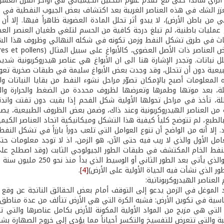
الرأي سائداً حتى مع تقدم علوم التحليل الكيميائي في أواخر القرن ا
زز الشك في هذه العناصر الغريبة بعد اكتشاف بعض الجيوب النفطية في صخو
ني من باطن الأرض)، لا يبدو أثر تحلل المادة العضوية ظاهراً فيها. إلا
 عمليات باطنية، لم تبلغ درجة كافية من الحسم لتلغي طغيان العنصر ا
حاث في طرق تشكل النفط وزمن تكونه في شكله النهائي وظروف هذا الشكل
ل نباتات. وتجدر الإشارة هنا الى ان الأبواغ هي عناصر هيدروكربونية شديد
ية دون أن تتحلل، وقد وجدت بعض الأبواغ سليمة في طبقات صخرية تعود إلى 600 مليو
المعلومات أصبح بالإمكان تصوّر مراحل نشوء النفط من بقايا النباتات وال
لة، بعد موتها وطمرها وتعرضها لظروف محددة من الضغط والحرارة وال
ة، تأخذ في مراحل تحولها الأولية شكل الفحم إذا بقيت دون تفتت واندثا
ة من العناصر الهيدروكربونية وعند ذاك، وضمن بعض الظروف الطبيعية، يصبح
الطبع، لم تتوضح كلياً كيفية هذا التشكل وميكانيكية اتحاد العناصر الكيميا
 إلا أنه من الواضح أن تنوع العوامل التي تلعب دوراً بارزاً في تشكل النف
ر الذي نشأت فيه الحياة الأولية على الأرض)
[4]
.
د الموغل في الزمن يدعو إلى التوقف أمام بعض الحقائق الناتجة عن وقع ا
اسية في تكوين الأرض: فشبه الكرة التي هي الأرض تتألف من عدة مناطق بدءاً
التي هي مزيج من المواد الأولية المكونة للأرض بكامل عناصرها والتي 
بة والتي تتعرض للتفسيخ والتكسر أحياناً مما يؤدي إلى خروج الصهارة بشكل