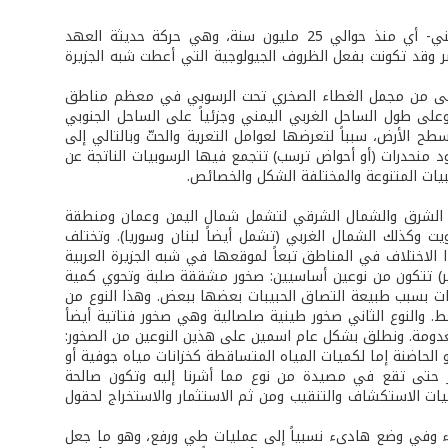
تظهر الدراسات الديناميكية أن حركة التكسر، ابتدأت في أواسط العصر -الأوليغوسيني- أي منذ حوالي 25 مليون سنة، وهي حركة حديثة العهد
ر وقد تكونت بفعل الظروف الجيولوجية التي أعطت شبه الجزيرة
السفلى من مجمل الغطاء الصخري تحت الرسوبي في معظم مناطق
على طول الساحل الغربي اليمني وجزئياً على الساحل الجنوبي
الأرض، سبباً لتعرضها لعوامل التعرية والحتّ وبالتالي إلى
د منحدرات (أو أحواض ترسب) تتجمع فيها الرسوبيات الناتجة عن
وسبيات المتنوعة والمختلفة الشكل والخصائص.
 رسوبية سميكة توسعت إلى الشرق والشمال الشرقي لتشمل شمال اليمن وعمان ومنطقة
ت وكذلك الشمال الغربي (تشمل أيضاً لبنان وسوريا). وتختلف
الاختلاف في المناطق تبعاً لموقعها في شبه الجزيرة العربية
صخر) تتكون من نوعين أساسيين: صخور مشققة صلبة وتحوي كمية
غات بسبب طبيعة التصاق الحبيبات بعضها ببعض. وهذا النوع من
فط. والنوع الثاني صخور طينية صلصالية وهي صخور فتاتية أيضأ
معدومة. ونطلق بشكل عام اسمين على هذين النوعين من الصخور:
 الحاضنة إما لكميات المياه المتساقطة كخزانات مياه جوفية أو
ر حتى تقع في مصيدة من نوع مما أشرنا إليه وتكون صالحة
يات الاستكشاف والتنقيب ومن ثم الاستثمار والاستخراج لحقول
بطء وفي وضع هادىء نسبياً إلى عمليات طي ورفع، وهو ما جعل