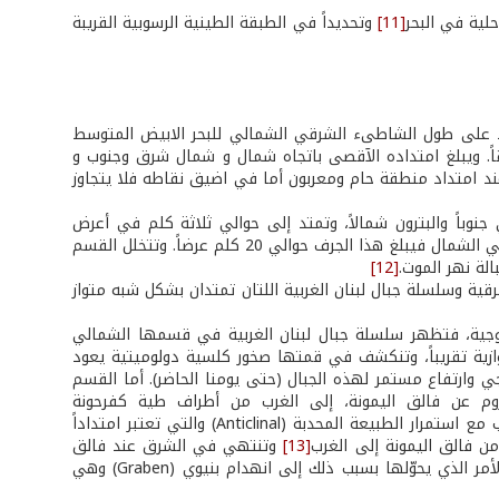
لية في البحر
[11]
وتحديداً في الطبقة الطينية الرسوبية القريبة
متد على طول الشاطىء الشرقي الشمالي للبحر الابيض المتوسط
ن خطوط العرض 32 ، 31 ، 34 و41 شمالاً، وخطوط الطول 35 ­ 36 و34 شرقاً. ويبلغ امتداده الآقصى باتجاه شمال و شمال شرق وجنوب و
حوالي 91 كلم في أوسع نقاطه عرضاً عند امتداد منطقة حام ومعربون أما في اضيق نقاطه فلا يتجاوز
نوباً والبترون شمالاً، وتمتد إلى حوالي ثلاثة كلم في أعرض
نقاطها، والقسم الجنوبي الذي يصل عرض الجرف القاري يتجه إلى حوالي 12 كلم، أما في الشمال فيبلغ هذا الجرف حوالي 20 كلم عرضاً. وتتخلل القسم
الة نهر الموت.
[12]
قية وسلسلة جبال لبنان الغربية اللتان تمتدان بشكل شبه متواز
ولوجية، فتظهر سلسلة جبال لبنان الغربية في قسمها الشمالي
ة تقريباً، وتنكشف في قمتها صخور كلسية دولوميتية يعود
 الأمر الذي يدل على تعرض تدريجي وارتفاع مستمر لهذه الجبال (حتى يومنا الحاضر). أما القسم
روم عن فالق اليمونة، إلى الغرب من أطراف طية كفرحونة
المقعرة(Synclinal) ويتحول إلى خفوض بنيوي قليل الارتفاع مع انحدار خفيف نحو الغرب مع استمرار الطبيعة المحدبة (Anticlinal) والتي تعتبر امتداداً
[13]
وتنتهي في الشرق عند فالق
سرغايا ومجموعة من الفوالق الصغيرة ذات الاتجاه شبه العرضي (Sublongitudinal)، الأمر الذي يحوّلها بسبب ذلك إلى انهدام بنيوي (Graben) وهي