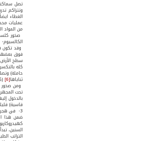
وتتراكم تدري
الغطاء ايضا
عمليات محدد
من المواد الآ
­ صخور كلسي
الكالسيوم- (CaCo3)
وقد تكون هذ
فوق بعضها ا
سطح الأرض إل
كله بالتكسر
حاملة) وتصلح
ثناياها
[6]
(كا
­ ومن صخور 
تحت المجهري
بالدخول إلي
قاسية) قليلة
3­- في هجرة النفط
ضمن هذا الن
التراتب الط