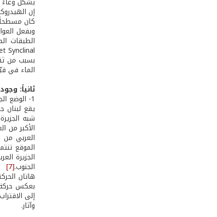
يشكل وعاءً ق
كان مسطحاً وافقي
الطبقات الص
بسبب من ثقل
الماء في قبّ
ثانياً: وج
1- الوضع الجيولوجي
يقع لبنان ج
شبه الجزيرة
الأكبر من ال
العربي من ا
الموقع تنتم
الجزيرة العر
الجنوب.
[7]
هاتان الحركت
بعكس حركة 
إلى الاقترا
وآثار.