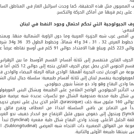
ة.
المصريون مثل هذه الحقيقة، كما وجدت اسرائيل الغاز في المناطق الساح
لى رغم قربها من أماكن الحركة والتكسر.
ظروف الجيولوجية التي تحكم احتمال وجود النفط في لبنان
ي أقصى غرب شبه الجزيرة العربية وما دون الزاوية الشمالية منها. وي
محصوراً بي
جنوب غرب حوالي 223 كلم. ويبلغ هذا الامتداد 
لجرف القاري فتنقسم إلى ثلاثة أقسام: القسم الأوسط ما بين الزهراني ج
ة من الوديان تحت البحرية أهمها: الوادي قبالة الرملة البيضاء والوادي قب
لمورفولوجية ينقسم لبنان إلى ثلاثة أقسام طبيعية: سلسلة جبال لبنان الشر
ا وادي البقاع وهو واد ذو منشأ بنيوي جيولوجي.
ب التأثير الجيولوجي الواضح الملامح على الطبيعة ويشكل البنى المورف
ى شكل طية محدبة صندوقية الشكل مع تكسرات عديدة شبه عرضية متوازي
عمرها إلى حوالي 160 مليون سنة خلت (Jurassique)،
بدأ في التمايز عن باقي السلسلة ابتداءً من انعطاف وتفرع فالق 
يل الأعلى. ويتخذ وادي البقاع شكل طية مقعرة (Synclinal) تبدأ من فالق اليمونة إلى الغرب
 بنيتها طبيعة الأولى والثانية.