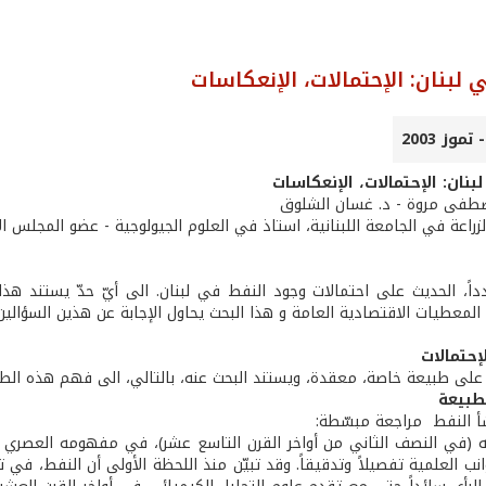
 لبنان: الإحتمالات، الإنعكاسات
نان: الإحتمالات، الإنعكاسات
صطفى مروة - د. غسان الشلوق
زراعة في الجامعة اللبنانية، استاذ في العلوم الجيولوجية - عضو المجلس 
ً، الحديث على احتمالات وجود النفط في لبنان. الى أيّ حدّ يستند ه
معطيات الاقتصادية العامة و هذا البحث يحاول الإجابة عن هذين السؤالين،
إحتمالات
على طبيعة خاصة، معقدة، ويستند البحث عنه، بالتالي، الى فهم هذه الطب
لطبيعة
 (في النصف الثاني من أواخر القرن التاسع عشر)، في مفهومه العصري ك
انب العلمية تفصيلاً وتدقيقاً. وقد تبيّن منذ اللحظة الأولى أن النفط، في 