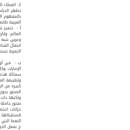
2­- الغطاء الرسوبي
بالمفهوم ال
العربية طابع
أ - ­ تتميز
العالم، ولك
وغربي شبه ج
انتقال الفت
التعرية نتيج
الإمارات وك
سماكة هذه ا
ولطبيعة الع
كبيرة من ال
الصخور يحوي
ولكنها ذات 
صخور حاملة و
خزانات احت
لاستقبالها.
النفط التي ب
ج­ بفعل الح