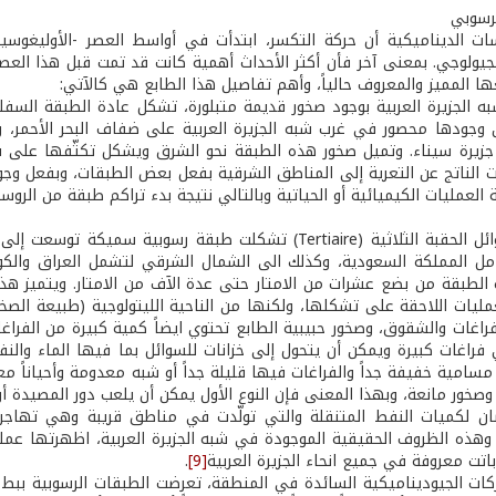
جيولوجي. بمعنى آخر فأن أكثر الأحداث أهمية كانت قد تمت قبل هذا العص
ها المميز والمعروف حالياً، وأهم تفاصيل هذا الطابع هي كالآتي:
 شبه الجزيرة العربية بوجود صخور قديمة متبلورة، تشكل عادة الطبقة 
ن وجودها محصور في غرب شبه الجزيرة العربية على ضفاف البحر الأحمر، و
زيرة سيناء. وتميل صخور هذه الطبقة نحو الشرق ويشكل تكثّفها على سطح 
ات الناتج عن التعرية إلى المناطق الشرقية بفعل بعض الطبقات، وبفعل وجو
ة العمليات الكيميائية أو الحياتية وبالتالي نتيجة بدء تراكم طبقة من الر
ب - ­ في أوائل الحقبة الثلاثية (Tertiaire) تشكلت طبقة
امل المملكة السعودية، وكذلك الى الشمال الشرقي لتشمل العراق والكوي
لطبقة من بضع عشرات من الامتار حتى عدة الآف من الامتار. ويتميز هذا 
مليات اللاحقة على تشكلها، ولكنها من الناحية الليتولوجية (طبيعة ال
فراغات والشقوق، وصخور حبيبية الطابع تحتوي ايضاً كمية كبيرة من الفرا
 فراغات كبيرة ويمكن أن يتحول إلى خزانات للسوائل بما فيها الماء والن
مسامية خفيفة جداً والفراغات فيها قليلة جداً أو شبه معدومة وأحياناً 
صخور مانعة، وبهذا المعنى فإن النوع الأول يمكن أن يلعب دور المصيدة أو
ضان لكميات النفط المتنقلة والتي تولّدت في مناطق قريبة وهي تهاج
 وهذه الظروف الحقيقية الموجودة في شبه الجزيرة العربية، اظهرتها عمل
اتت معروفة في جميع انحاء الجزيرة العربية
[9]
.
ركات الجيوديناميكية السائدة في المنطقة، تعرضت الطبقات الرسوبية ب