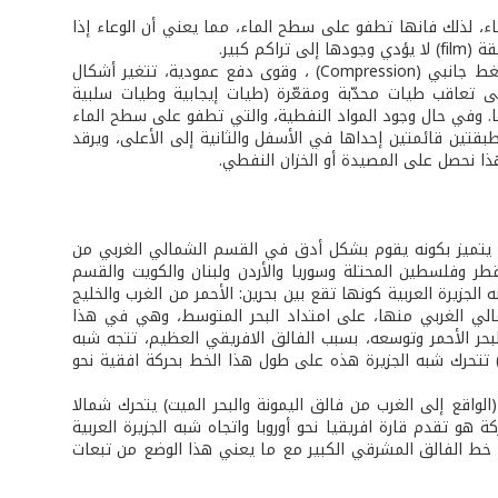
قل نوعي خفيف (أقل من 1) أي أنها اخف من الماء، لذلك فانها تطفو على سطح الماء، مما يعني أن الوعاء إذا
كبير.
وبفعل العوامل الديناميكية الداخلية وتعرض الطبقات الصخرية بأنواعها إلى عوامل ضغط جانبي (Compression) ، وقوى دفع عمودية، تتغير أشكال
لى تعاقب طيات محدّبة ومقعّرة (طيات إيجابية وطيات سلبية
اق على أطرافها. وفي حال وجود المواد النفطية، والتي تطفو على سطح الماء
قتين قائمتين إحداها في الأسفل والثانية إلى الأعلى، ويرقد
هذا نحصل على المصيدة أو الخزان النفطي.
قع يتميز بكونه يقوم بشكل أدق في القسم الشمالي الغربي من
وقطر وفلسطين المحتلة وسوريا والأردن ولبنان والكويت والقسم
الجزيرة العربية كونها تقع بين بحرين: الأحمر من الغرب والخليج
الي الغربي منها، على امتداد البحر المتوسط، وهي في هذا
حر الأحمر وتوسعه، بسبب الفالق الافريقي العظيم، تتجه شبه
نة) تتحرك شبه الجزيرة هذه على طول هذا الخط بحركة افقية نحو
الواقع إلى الغرب من فالق اليمونة والبحر الميت) يتحرك شمالا
تجاه العام للحركة هو تقدم قارة افريقيا نحو أوروبا واتجاه شبه الجزيرة العربية
ى خط الفالق المشرقي الكبير مع ما يعني هذا الوضع من تبعات