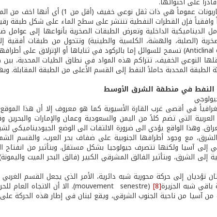
ادراً على احتوائها.
إن الهيدروكاربونات عموماً هي ذات ث
اً فإن القطرات النفطية تنتشر على سطح الماء على شكل طبقة رقيقة (film) لا يؤدي وجودها إلى تراكم 
خرية (الصلبة، والهشة، الكلسية والطينية) وتتحول من طبقات أفقية إ
Anticlinal et Synclinal) تسمح للسوائل إما بالركود في ثناياها أو الإنزل
ها النوعي الخفيف، تتراكم هذه المواد في نطاق الطيات المحدبة، بين طب
ة الطبقة المحدبة حاملاً النفط إلى القسم الأعلى من الطبقة المقابلة. وب
ود النفط في منطقة الشرق الأوسط
غرافياً في أقصى غرب القارة الأسيوية كما هو معروف إلا أن هذا المو
 العربية التي تضم كلاً من اليمن والسعودية وعمان والإمارات والبحرين 
عراق. وهذا الواقع يؤدي الى ضرورة الالتفات الى الوضع الجيوديناميكي لشبه 
لشرق، مع وجود أطرافها الجنوبية على ضفاف بحر العرب، والقسم الشم
ي إلى آسيا ولكنها تتصرف جيولوجيا بشكل مستقل. وبتأثير من انفتاح الب
بية إلى الشرق، وبتأثير الفالق المشرقي الكبير (فالق البحر الميت واليمو
ان تؤديان إلى حركة محورية شبه دائرية، الأمر الذي يجعل القسم الغربي (
باقي شبه الجزيرة
[8]
(mouvement senestre). الا أن الا
ب من آسيا من ناحية الجنوب الشرقي، ويقع لبنان في إطار هذه الحركة عل