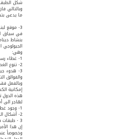
شكل الطبقات
وبالتالي فان
ما يدعى بتض
3­- موقع لبنان
في سياق الد
بنشاط دينام
الجيولوجي­ 
وهي:
1­- غطاء رسوبي كثيف.
2­- تنوع الغطاء الرسوبي من صخور صلبة مشققة أو ذات مسامية عالية وصخور طينية ذات وجود عضوي عال.
3­- هدوء ج
والفوالق الت
وبالفعل فقد
إمكانية الكش
هذه الدول ت
لهاجر الى أ
1­- وجود غطاء رسوبي كثيف في لبنان يتجاوز الثلاثة الآف متر بكثير.
2­- أشكال الطي والمسامية والفراغات في الصخور الحاضنة.
3­ - طبقات سميكة من الصخور المائية أو الصخور الطينية التي تحوي مواد عضوية بنسبة عالية.
إن هذا الأم
وخصوصاً عند