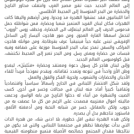
إلى العالم الجديد حيث تقرر مصير الغرب وانتقلت محاور التاريخ
والحضارة من البحر المتوسط إلى المحيط الأطلسي.
أما اللبنانيون فقد عشقوا الهجرة مذ وجدوا، ومن أرضهم واليها كانت
الهجرات فكان لبنان الفريد المتميز شعبا وحضارة. فمن شواطئه حمل
قدموس الحرف إلى العالم ليتعرّف الى الحضارة، وخطف زوس "أوروب"
لتحمل اسمها القارة العجوز، ومن صور هاجرت أليسار إلى الساحل
الإفريقي تبنى عليه حياً فينيقياً عرف بقرطاجة. ومن موانئه هاجرت
المراكب والسفن تمخر عباب البحر المتوسط موزعة على ضفافه وفيه
قبسات من حضارة وبعض رسل، ومن البحر تعبر إلى المحيط تكتشف،
قبل كولومبوس، العالم الجديد.
وإلى لبنان هاجر كل رسول دعوة ومعتقد وحضارة «فتَلبنَنَ»، ليغدو
وطن الأرز واحداً في تنوعه وتعدد ثقافاته، ويقدم نموذجاً فريداً للقاء
الأديان والحضارات والشعوب، ولحرية الفكر والقول والعمل.
ولقد شكل الانتشار اللبناني في الخارج رأسمالاً سياسياً واقتصادياً
وثقافياً كبيراً أفاد منه لبنان في مجالات وخسر في أخرى. كسب
الصيت والشهرة من أبناء له دخلوا التاريخ من بابه الواسع، ودعمت
ماليته أموال مغتربيه فصمدت على الرغم من كل ما عصفت به من
حروب. ولكن بالمقابل، خسر من شبابه النخبة ومن أدمغته الألمع،
فاستورد نتاجهم بدل أن يصدره.
ولكن هذه الهجرة تبقى اقل خطورة، بلا ادنى شك، من هجرة الذات
التي بدأت عوارضها تظهر في مجتمعنا اللبناني، والتي قد يكون من
نتائجها فقدان المجتمع خصائصه الأصيلة فتميع منظومته القيمية