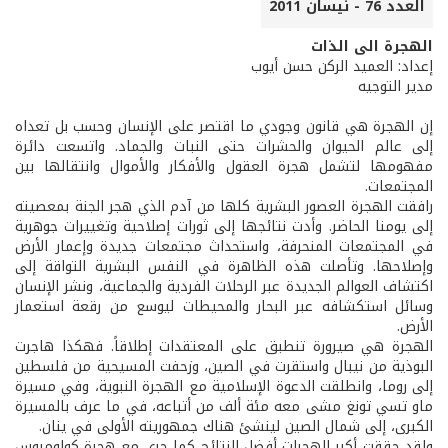
العدد 76 - نيسان 2011
الهجرة الى الذات
إعداد: العميد الركن حسن أيوب
مدير التوجيه
إن الهجرة هي قانون وجودي ما اقتصر على الإنسان وحسب بل تعداه
إلى عالم الحيوان والحشرات حتى النبات والجماد. واتسعت دائرة
مفهومها لتشمل هجرة العقول والأفكار والأموال وانتقالها بين
المجتمعات.
رافقت الهجرة العصور البشرية كلها من آدم الذي هجر الجنة بمعصيته
إلى يومنا الحاضر. وأدت نتائجها إلى ثورات إصلاحية وتغييرات جوهرية
في المجتمعات المنحرفة، واستحداث مجتمعات جديدة وإعمار الأرض
وإصلاحها. وتأصلت هذه الظاهرة في النفس البشرية التواقة إلى
اكتشاف العوالم الجديدة عبر الرحلات الفردية والجماعية، ونشر الإنسان
وسائل استكشافه عبر البحار والمحيطات ليوسع من رقعة استعمار
الأرض.
الهجرة هي صيرورة تنطبق على المعتقدات إطلاقاً. فهكذا هاجرت
البوذية من نيبال واستقرت في الصين، وزحفت المسيحية من فلسطين
إلى روما، وانطلقت الدعوة الإسلامية مع الهجرة النبوية، وفي مسيرة
ماو تسي تونغ مشى معه مئة ألف من أتباعه، في ما عرف بالمسيرة
الكبرى، إلى شمال الصين لينشئ هناك جمهوريته الأولى في ينان.
ولقد حققت أكبر الهجرات أفضل النتائج كما جرى مع هجرة كولومبوس