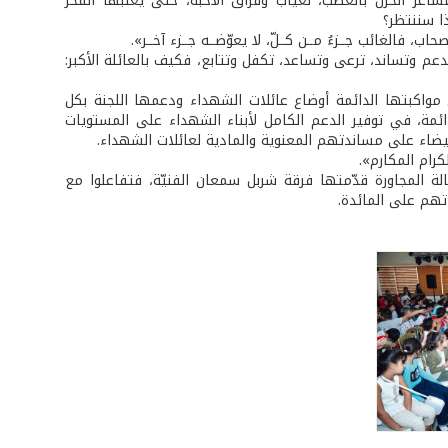
عر الحزن بالغضب، لغياب وفراق الأحبّة، حتى يغلبها الفخر
ذا سننتظر؟
، فالغائب جــزءُ مــن كــلّ، لا يعوّضــه جــزء آخــر».
عم وتساند، ترعى وتساعد، تكفل وتتابع، فكيف بالعائلة الأكبر:
اكبتها الدائمة أوضاع عائلات الشهداء ودعمها اللجنة بكل
ئمة، في توفير الدعم الكامل لأبناء الشهداء على المستويات
لبيضاء على مساندتهم المعنوية والمادية لعائلات الشهداء.
رام المكارم».
ة المجاورة قدّمتها فرقة شربل سمعان الفنيّة، فتفاعلوا مع
تهم على المائدة.