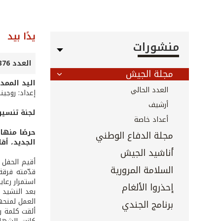
يدًا بيد
منشورات
العدد 376 - تشرين الأول 2016
مجلة الجيش
اليد الممد
العدد الحالي
إعداد: روجين
أرشيف
لجنة تنسيق
أعداد خاصة
حرصًا منها
مجلة الدفاع الوطني
الجديد، أق
أناشيد الجيش
أقيم الحفل 
السلامة المرورية
قدّمته فرقة
استمرار رعاي
إحذروا الألغام
بعد النشيد 
العمل لمنحهم
برنامج الجندي
ألقت كلمة رئ