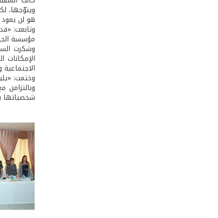
كانت الشهاد
ويتوّجها، لك
هو لن يعود إل
وتابعت: «قد 
مؤسسة الجيش
وشكرت السيد
الإمكانات ا
الاجتماعية و
وختمت: «يلي
وبالتزامن م
شخصياتها بف