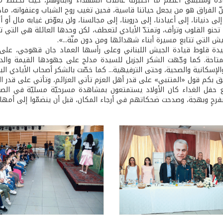
ة وستبقى أعظم ما اختبرته عائلات الشهداء وأبناؤهم، حيث تختلط مشا
نّ الفراق هو من يجعل حياتنا قاسية، فحين تغيب روح الشباب وعنفوانه، ما
ى دنيانا، إلى أعيادنا، إلى دروبنا، إلى مجالسنا، ولن يعوّض غيابه مال أو أصحاب
تحنو القلوب وترأف، وتمتدّ الأيادي لتعطف، لكن وحدها العائلة هي التي تد
 التي تتابع مسيرة أبناء شهدائها ومن دون منّة...».
ة قلوط قيادة الجيش اللبناني وعلى رأسها العماد جان قهوجي، على مو
لمتاحة. كما وجّهت الشكر الجزيل للسيدة مدلج على جهودها القيمة والدا
الإسكانية والصحية، وحتى الترفيهية... كما خصّت بالشكر أصحاب الأيادي ا
ق بكم قول «المتنبي» على قدر أهل العزم تأتي العزائم، وتأتي على قدر الك
ع حفل الغداء كان الأولاد يستمتعون بمشاهدة مسرحيّة مسليّة في الصال
رحٍ وبهجة، وصدحت ضحكاتهم في أرجاء المكان، قبل أن ينضمّوا إلى أمها