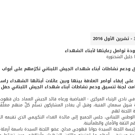
ودة تواصل رعايتها لأبناء الشهداء
ا خليل الشختورة
 ودعم نشاطات أبناء شهداء الجيش اللبناني تكرّمهم على أبواب ا
 على إبقاء أواصر العلاقة بينها وبين عائلات أبنائها الشهداء راس
امت لجنة تنسيق ودعم نشاطات أبناء شهداء الجيش اللبناني حفل غد
في نادي الرتباء المركزي - الفياضية ورعاه قائد الجيش العماد جان قهوجي
 شربل سمعان الفنية، وقبل أن يغادر المشاركون تسلّم كلّ منهم مغلّفً
ة اللجنة لهم.
الوطني اللبناني، جلس الجميع إلى مائدة الغداء التكريمي الذي تقيمه ال
 الثقة والأمان والطمأنينة.
يسة اللجنة السيدة جوانا قهوجي مدلج، عضو اللجنة السيدة باسمة أرملة ال