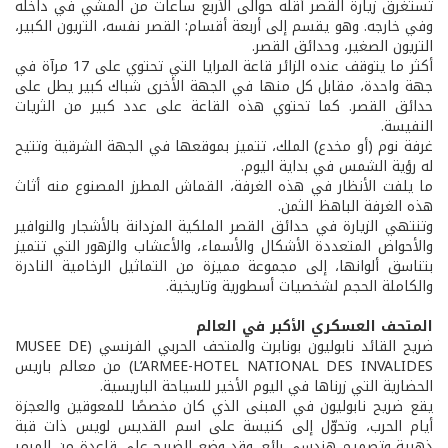
تستغرق زيارة القصر أقلّه حوالى الأربع ساعات من المشي في داخله
وفي خارجه. وهو يقسم إلى أربعة أقسام: القصر نفسه، التريون الكبير،
التريون الصغير، وحدائق القصر.
أكثر ما يتوقف عنده الزائر قاعة المرايا التي تحتوي على 17 مرآة في
جهة واحدة، مقابل كل منها في الجهة الأخرى شباك كبير يطل على
حدائق القصر. كما تحتوي هذه القاعة على عدد كبير من الثريات
النفيسة.
غرفة نوم (أو مخدع) الملك، تتميز بموقعها في الجهة الشرقية وتتيح
له رؤية الشمس في بداية اليوم.
ما يلفت الأنظار في هذه الغرفة، القماش المطرز المصنوع منه أثاث
هذه الغرفة الباهظ الثمن.
وتنتهي الزيارة في حدائق القصر الملكية المزدانة بالأشجار والنوافير
والأحواض المتعددة الأشكال والأسماء، والأعشاب والزهور التي تتميز
بتناسق ألوانها، إلى مجموعة مميزة من التماثيل الرخامية النادرة
والكاملة الحجم لشخصيات أسطورية وتاريخية.
المتحف العسكري الأكبر في العالم
ضريح القائد نابوليون بونابرت والمتحف الحربي الفرنسي (MUSEE DE
L’ARMEE-HOTEL NATIONAL DES INVALIDES) من معالم باريس
الحضارية التي زرناها في اليوم الأخير للسياحة الباريسية.
يقع ضريح نابوليون في المبنى الذي كان مخصصًا للمعوقين والعجزة
أيام الحرب، وتحوّل إلى كنيسة على اسم القديس لويس ذات قبة
ذهبية وتصميم هندسي رائع. وقد وضع الضريح على قاعدة من المرمر