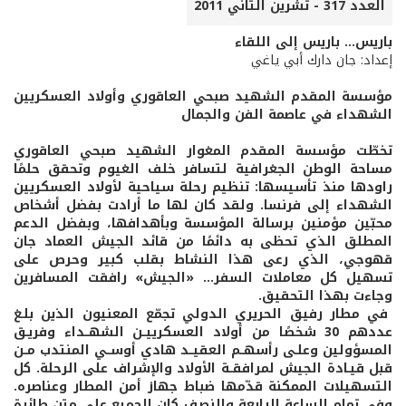
العدد 317 - تشرين الثاني 2011
باريس... باريس إلى اللقاء
إعداد: جان دارك أبي ياغي
مؤسسة المقدم الشهيد صبحي العاقوري وأولاد العسكريين
الشهداء في عاصمة الفن والجمال
تخطّت مؤسسة المقدم المغوار الشهيد صبحي العاقوري
مساحة الوطن الجغرافية لتسافر خلف الغيوم وتحقق حلمًا
راودها منذ تأسيسها: تنظيم رحلة سياحية لأولاد العسكريين
الشهداء إلى فرنسا. ولقد كان لها ما أرادت بفضل أشخاص
محبّين مؤمنين برسالة المؤسسة وبأهدافها، وبفضل الدعم
المطلق الذي تحظى به دائمًا من قائد الجيش العماد جان
قهوجي، الذي رعى هذا النشاط بقلب كبير وحرص على
تسهيل كل معاملات السفر... «الجيش» رافقت المسافرين
وجاءت بهذا التحقيق.
في مطار رفيق الحريري الدولي تجمّع المعنيون الذين بلـغ
عددهم 30 شخصًا من أولاد العسكرييــن الشهــداء وفريـق
المسؤولين وعلـى رأسهــم العقيــد هادي أوســي المنتدب مــن
قبل قيـادة الجيش لمرافقــة الأولاد والإشراف على الرحلة. كل
التسهيلات الممكنة قدّمها ضباط جهاز أمن المطار وعناصره.
وفي تمام الساعة الرابعة والنصف كان الجميع على متن طائرة