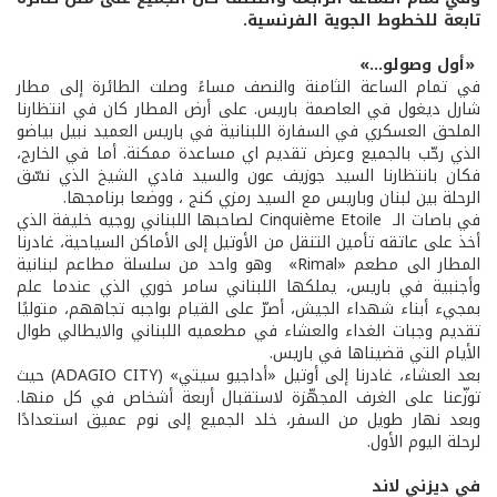
تابعة للخطوط الجوية الفرنسية.
«أول وصولو...»
في تمام الساعة الثامنة والنصف مساءً وصلت الطائرة إلى مطار
شارل ديغول في العاصمة باريس. على أرض المطار كان في انتظارنا
الملحق العسكري في السفارة اللبنانية في باريس العميد نبيل بياضو
الذي رحّب بالجميع وعرض تقديم اي مساعدة ممكنة. أما في الخارج،
فكان بانتظارنا السيد جوزيف عون والسيد فادي الشيخ الذي نسّق
الرحلة بين لبنان وباريس مع السيد رمزي كنج ، ووضعا برنامجها.
في باصات الـ Cinquième Etoile لصاحبها اللبناني روجيه خليفة الذي
أخذ على عاتقه تأمين التنقل من الأوتيل إلى الأماكن السياحية، غادرنا
المطار الى مطعم «Rimal» وهو واحد من سلسلة مطاعم لبنانية
وأجنبية في باريس، يملكها اللبناني سامر خوري الذي عندما علم
بمجيء أبناء شهداء الجيش، أصرّ على القيام بواجبه تجاههم، متوليًا
تقديم وجبات الغداء والعشاء في مطعميه اللبناني والايطالي طوال
الأيام التي قضيناها في باريس.
بعد العشاء، غادرنا إلى أوتيل «أداجيو سيتي» (ADAGIO CITY) حيث
توزّعنا على الغرف المجهّزة لاستقبال أربعة أشخاص في كل منها.
وبعد نهار طويل من السفر، خلد الجميع إلى نوم عميق استعدادًا
لرحلة اليوم الأول.
في ديزني لاند