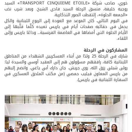
خوري، صاحب شركة «TRANSPORT CINQUIEME ETOILE» السيد
روجيه خليفة، منسق الرحلة السيد فادي الشيخ. وبعد شرب نخب
«الجمعه الحلوة»، إلتقطت الصور التذكارية.
في اليوم التالي، كان الموعد مع العودة إلى الربوع اللبنانية والكل
يحمل في حقائبه صفحات أيام في باريس تعيده كلّما قلّبها إلى
الأيام الحلوة التي أمضاها في العاصمة الفرنسية... وداعًا باريس وإلى
اللقاء.
المشاركون في الرحلة
شارك في الرحلة 25 ولدًا من أبناء العسكريين الشهداء من المناطق
اللبنانية كافة، رافقهم مسؤولون هم إلى العقيد أوسي والسيدة ليا:
رولى شبلي رزق الله، روي جريش، جان دارك أبي ياغي، وانضم إليهم
من باريس المعاون فيليب حمصي (من مكتب الملحق العسكري في
السفارة اللبنانية في باريس).