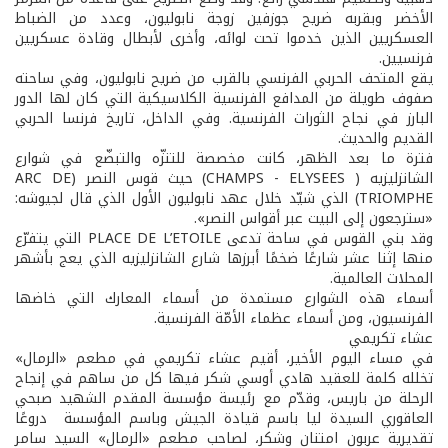
الأخضر وبقربه ضريح جوزفين زوجة نابوليون، وعدد من الضباط
العسكريين الذين خدموا تحت لوائه، وأخرى لأبطال وقادة عسكريين
فرنسيين.
يقع المتحف الحربي الفرنسي بالقرب من ضريح نابوليون، وفي ساحته
صفوف طويلة من المدافع الفرنسية الكلاسيكية التي كان لها الدور
البارز في نجاح الثورات الفرنسية. وفي الداخل، تاريخ فرنسا الحربي
القديم والحديث.
فترة ما بعد الظهر، كانت مخصصة للتنزّه والتبضّع في شوارع
الشانزليزيه ( CHAMPS - ELYSEES) حيث قوس النصر (ARC DE
TRIOMPHE) الذي شيّد خلال عهد نابوليون الأول الذي قال لجيوشه:
«سترجعون إلى البيت عبر أقواس النصر».
وقد بني القوس في ساحة تدعى PLACE DE L’ETOILE التي يتفرّع
منها إثنا عشر شارعًا ضخمًا أبرزها شارع الشانزليزيه الذي يعج بأشهر
المحلات العالمية.
أسماء هذه الشوارع مستمدة من أسماء المعارك التي خاضها
الفرنسيون، ومن أسماء عظماء الأمّة الفرنسية.
عشاء تكريمي
في مساء اليوم الأخير، أقيم عشاء تكريمي في مطعم «الرمال»
تخلله كلمة للعقيد هادي أوسي شكر فيها كل من ساهم في إنجاح
الرحلة من باريس، وقدّم مع رئيسة مؤسسة المقدم الشهيد صبحي
العاقوري السيدة ليا باسم قيادة الجيش وباسم المؤسسة دروعًا
تقديرية عربون امتنان وشكر، لصاحب مطعم «الرمال» السيد سامر