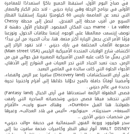
في صباح اليوم الأول، استيقظ الجميع باكرًا استعدادًا للمغامرة
الأولى في برنامج الرحلة وهي زيارة ديزني - لاند حلم الكبار والصغار,
التي تبعد عن العاصمة باريس 60 كيلومترًا تقريبًا. إستقلينا القطار
السريع من أقرب محطة إلى الفندق، لنصل إلى محطة Chessy
marne - La vallée حيث المكان المقصود. الإنطباع الأول دهشة لا
توصف إرتسمت معالمها على الوجوه. إبتعنا بطاقات الدخول، وتوزعنا
فِرَقًا الأمر الذي يجعل الزيارة أكثر متعة. هنا، بدأت الحيرة: من أين نبدأ؟
مجموعة الألعاب المختلفة في بارك ديزني - لاند تقود الزائر إلى
اكتشاف شارع الولايات المتحدة الأميركية الرئيس (Main street USA)
الذي يمثّل ما كانت عليه المدن الأميركية الصغيرة قبل حوالى قرن من
الزمن، حيث تعيد الجياد التي تجر العربات في الشوارع إلى الأذهان،
الأجواء الحلوة التي كانت سائدة في الماضي البعيد.
على أرض الاستكشافات (Discovery land) سافرنا عبر الزمن والفضاء،
وأمضينا أوقاتًا حافلة بالمرح تحوّلنا خلالها إلى أقزام واختبرنا تجربة
جديدة في عالم ديزني .
قصص الطفولة الرائعة استعدناها في أرض الخيال (Fantasy land)
التي تتجسّد فيها قصص ديزني وشخصياته الساحرة التي رافقت
طفولتنا. هنا الفيل «Dumbo»، وهناك «سنو وايت»، «الأقزام
السبعة»، «سندريلا»، «بينوكيو»، «أليس في بلاد العجائب»، وغيرها
من شخصيات ديزني الأخرى ...
سحر هوليوود وروعة الفنون السينمائية في حديقة «والت ديزني»
WALT DISNEY. أنوار تبهر النظر وكاميرات ضخمة سافرت بنا إلى