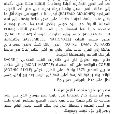
بعد أخذ الصور التذكارية أفرادًا وجماعات، إنتقلنا مشيًا على الأقدام
إلى ضفاف نهر السين وقمنا برحلة بحرية على متن أحد القوارب
السياحية (BATEAUX MOUCHES). أبحرت بنا «الكروز» في جولة أقل ما
يقال عنها رائعة، تعرّفنا خلالها على مدى ساعة ونصف إلى أهم
المعالم الأثرية مع شرح صوتي يلخّص أهميتها. جسور ومعالم
متعددة مررنا بها أهمها، جسر الملك ألكسندر الثالث (PONT
ALEXANDRE III)، مبنى وزارة الخارجية الفرنسية (QUAI D’ORSAY)،
مبنى مجلس النواب (ASSEMBLEE NATIONALE)، وكاتدرائية
NOTRE DAME DE PARIS التي زرناها لاحقًا والتي يعود تاريخ
بنائها إلى القرن الثالث عشر، وهي من أكبر الكاتدرائيات في فرنسا
بأبراجها العالية وهندستها الفريدة.
ختام اليوم الطويل كان في كاتدرائية القلب المقدس ( SACRE
COEUR ) الواقعة على تلة الشهداء (MONT MARTRE) والتي شيّدت
ما بين العامين 1875 و1914 على الطراز الغوتي (GOTHIC STYLE)
الرائع. وتعتبر قبة الكنيسة أعلى قمة في باريس بعد برج إيفل، وهي
تطل على منظر بانورامي جميل جدًا.
قصر فرساي: متحف لتاريخ فرنسا
يوم آخر جميل كان بانتظارنا لدى زيارتنا قصر فرساي الذي يقع على
مسافة 25 كلم تقريبًا جنوب غرب باريس. الجميع متحمّس لزيارة واحد
من أجمل القصور وأفخمها، بني في عهد الملك لويس الرابع عشر،
ويرمز إلى قوّة فرنسا وجبروتها.