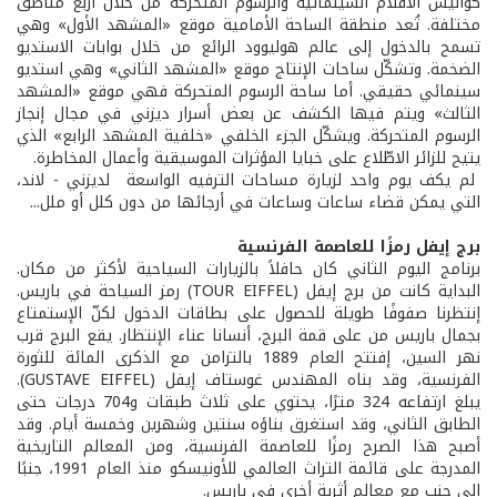
كواليس الأفلام السينمائية والرسوم المتحركة من خلال أربع مناطق
مختلفة. تُعد منطقة الساحة الأمامية موقع «المشهد الأول» وهي
تسمح بالدخول إلى عالم هوليوود الرائع من خلال بوابات الاستديو
الضخمة. وتشكّل ساحات الإنتاج موقع «المشهد الثاني» وهي استديو
سينمائي حقيقي. أما ساحة الرسوم المتحركة فهي موقع «المشهد
الثالث» ويتم فيها الكشف عن بعض أسرار ديزني في مجال إنجاز
الرسوم المتحركة. ويشكّل الجزء الخلفي «خلفية المشهد الرابع» الذي
يتيح للزائر الاطّلاع على خبايا المؤثرات الموسيقية وأعمال المخاطرة.
لم يكف يوم واحد لزيارة مساحات الترفيه الواسعة لديزني - لاند،
التي يمكن قضاء ساعات وساعات في أرجائها من دون كلل أو ملل...
برج إيفل رمزًا للعاصمة الفرنسية
برنامج اليوم الثاني كان حافلاً بالزيارات السياحية لأكثر من مكان.
البداية كانت من برج إيفل (TOUR EIFFEL) رمز السياحة في باريس.
إنتظرنا صفوفًا طويلة للحصول على بطاقات الدخول لكنّ الإستمتاع
بجمال باريس من على قمة البرج، أنسانا عناء الإنتظار. يقع البرج قرب
نهر السين، إفتتح العام 1889 بالتزامن مع الذكرى المائة للثورة
الفرنسية، وقد بناه المهندس غوستاف إيفل (GUSTAVE EIFFEL).
يبلغ ارتفاعه 324 مترًا، يحتوي على ثلاث طبقات و704 درجات حتى
الطابق الثاني، وقد استغرق بناؤه سنتين وشهرين وخمسة أيام. وقد
أصبح هذا الصرح رمزًا للعاصمة الفرنسية، ومن المعالم التاريخية
المدرجة على قائمة التراث العالمي للأونيسكو منذ العام 1991، جنبًا
إلى جنب مع معالم أثرية أخرى في باريس.