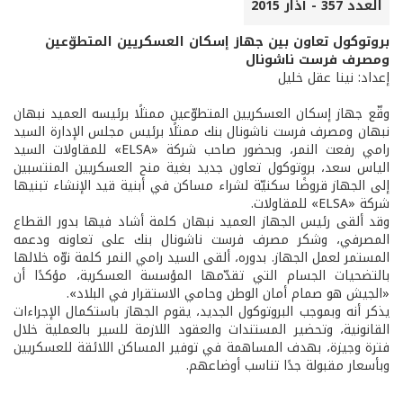
العدد 357 - آذار 2015
بروتوكول تعاون بين جهاز إسكان العسكريين المتطوّعين
ومصرف فرست ناشونال
إعداد: نينا عقل خليل
وقّع جهاز إسكان العسكريين المتطوّعين ممثلًا برئيسه العميد نبهان
نبهان ومصرف فرست ناشونال بنك ممثلًا برئيس مجلس الإدارة السيد
رامي رفعت النمر، وبحضور صاحب شركة «ELSA» للمقاولات السيد
الياس سعد، بروتوكول تعاون جديد بغية منح العسكريين المنتسبين
إلى الجهاز قروضًا سكنيّة لشراء مساكن في أبنية قيد الإنشاء تبنيها
شركة «ELSA» للمقاولات.
وقد ألقى رئيس الجهاز العميد نبهان كلمة أشاد فيها بدور القطاع
المصرفي، وشكر مصرف فرست ناشونال بنك على تعاونه ودعمه
المستمر لعمل الجهاز. بدوره، ألقى السيد رامي النمر كلمة نوّه خلالها
بالتضحيات الجسام التي تقدّمها المؤسسة العسكرية، مؤكدًا أن
«الجيش هو صمام أمان الوطن وحامي الاستقرار في البلاد».
يذكر أنه وبموجب البروتوكول الجديد، يقوم الجهاز باستكمال الإجراءات
القانونية، وتحضير المستندات والعقود اللازمة للسير بالعملية خلال
فترة وجيزة، بهدف المساهمة في توفير المساكن اللائقة للعسكريين
وبأسعار مقبولة جدًا تناسب أوضاعهم.