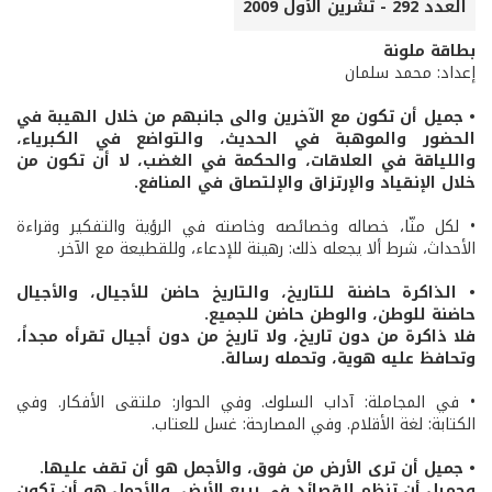
العدد 292 - تشرين الأول 2009
بطاقة ملونة
إعداد: محمد سلمان
• جميل أن تكون مع الآخرين والى جانبهم من خلال الهيبة في
الحضور والموهبة في الحديث، والتواضع في الكبرياء،
واللياقة في العلاقات، والحكمة في الغضب، لا أن تكون من
خلال الإنقياد والإرتزاق والإلتصاق في المنافع.
• لكل منّا، خصاله وخصائصه وخاصته في الرؤية والتفكير وقراءة
الأحداث، شرط ألا يجعله ذلك: رهينة للإدعاء، وللقطيعة مع الآخر.
• الذاكرة حاضنة للتاريخ، والتاريخ حاضن للأجيال، والأجيال
حاضنة للوطن، والوطن حاضن للجميع.
فلا ذاكرة من دون تاريخ، ولا تاريخ من دون أجيال تقرأه مجداً،
وتحافظ عليه هوية، وتحمله رسالة.
• في المجاملة: آداب السلوك. وفي الحوار: ملتقى الأفكار. وفي
الكتابة: لغة الأقلام. وفي المصارحة: غسل للعتاب.
• جميل أن ترى الأرض من فوق، والأجمل هو أن تقف عليها.
وجميل أن تنظم القصائد في ربيع الأرض، والأجمل هو أن تكون