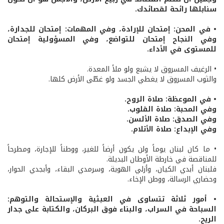
سنابلها رائحة لقصائدك.
• في المحن: إمتحان للإرادة، وفي المهمات: إمتحان للجدارة،
وفي النجاح إمتحان للتواضع، وفي المسؤولية إمتحان
للمستوى في الأداء.
• الرغيف المسروق لا يشبع ولو ملأ المعدة.
والثوب المسروق لا يغطي الجسد ولو غطّى الأرض كلها.
• في الموعظة: صلاة الروح.
وفي المحبة: صلاة القلوب.
وفي الصدق: صلاة الألسن.
وفي الإبداع: صلاة الأتلام.
• ما كان لبنان يوماً ولن يكون أرضاً للغير، ووطناً للإجارة، ومطرحاً
للمناقصة في خارطة الأوطان البديلة.
فلبنان أبدي الكيان، وأزلي الهوية، وسرمدي البقاء، وأبجدي الحوار،
وحضاري الرسالة، ووطن الإخاء.
• أمور ثلاثة تتساوى في العبثية والإستحالة والتوهم:
السباحة في السراب، والبناء فوق البركان، والكتابة على جدار
الريح.