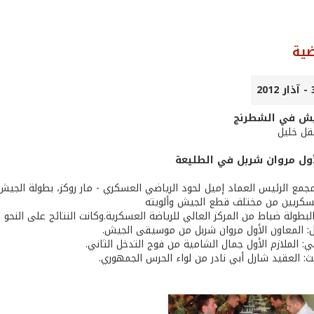
ضية
يش في الشطرنج
عقل خليل
أول مروان شربل في الطليعة
سكريين من مختلف قطع الجيش وألويته
طولة ضباط من المركز العالي للرياضة العسكرية.وكانت النتائج على النحو ا
أول: المعاون الأول مروان شربل من موسيقى الجيش.
اني: الملازم الأول جمال الشامية من فوج التدخل الثاني.
الث: العقيد شارل أبي نادر من لواء الحرس الجمهوري.