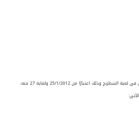
أقيمت في مجمع الرئيس العماد إميل لحود الرياضي العسكري - مار روكز، بطولة الجيش في لعبة الشطرنج وذلك اعتبارًا من 25/1/2012 ولغاية 27 منه،
لآتي: