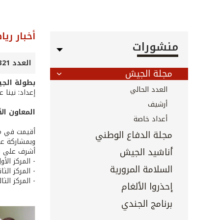
أخبار ريا
منشورات
العدد 321 - آذار 2012
مجلة الجيش
بطولة الج
العدد الحالي
إعداد: نينا 
أرشيف
المعاون ال
أعداد خاصة
مجلة الدفاع الوطني
وبمشاركة ع
أناشيد الجيش
أشرف على الب
- المركز ال
السلامة المرورية
- المركز الث
- المركز الث
إحذروا الألغام
برنامج الجندي