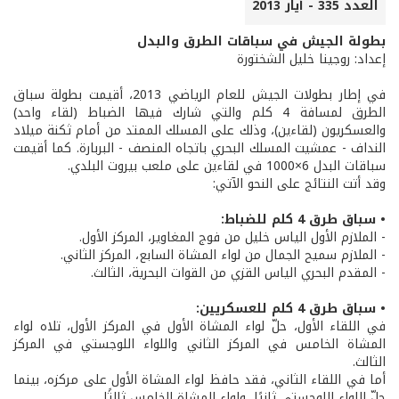
العدد 335 - أيار 2013
بطولة الجيش في سباقات الطرق والبدل
إعداد: روجينا خليل الشختورة
في إطار بطولات الجيش للعام الرياضي 2013، أقيمت بطولة سباق
الطرق لمسافة 4 كلم والتي شارك فيها الضباط (لقاء واحد)
والعسكريون (لقاءين)، وذلك على المسلك الممتد من أمام ثكنة ميلاد
النداف - عمشيت المسلك البحري باتجاه المنصف - البربارة. كما أقيمت
سباقات البدل 6×1000 في لقاءين على ملعب بيروت البلدي.
وقد أتت النتائج على النحو الآتي:
• سباق طرق 4 كلم للضباط:
- الملازم الأول الياس خليل من فوج المغاوير، المركز الأول.
- الملازم سميح الجمال من لواء المشاة السابع، المركز الثاني.
- المقدم البحري الياس القزي من القوات البحرية، الثالث.
• سباق طرق 4 كلم للعسكريين:
في اللقاء الأول، حلّ لواء المشاة الأول في المركز الأول، تلاه لواء
المشاة الخامس في المركز الثاني واللواء اللوجستي في المركز
الثالث.
أما في اللقاء الثاني، فقد حافظ لواء المشاة الأول على مركزه، بينما
حلّ اللواء اللوجستي ثانيًا، ولواء المشاة الخامس ثالثًا.