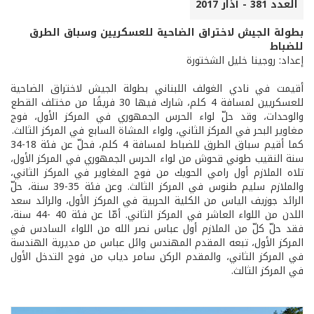
العدد 381 - آذار 2017
بطولة الجيش لاختراق الضاحية للعسكريين وسباق الطرق
للضباط
إعداد: روجينا خليل الشختورة
أقيمت في نادي الغولف اللبناني بطولة الجيش لاختراق الضاحية
للعسكريين لمسافة 4 كلم، شارك فيها 30 فريقًا من مختلف القطع
والوحدات، وقد حلّ لواء الحرس الجمهوري في المركز الأول، فوج
مغاوير البحر في المركز الثاني، ولواء المشاة السابع في المركز الثالث.
كما أقيم سباق الطرق للضباط لمسافة 4 كلم، فحلّ عن فئة 18-34
سنة النقيب طوني قحوش من لواء الحرس الجمهوري في المركز الأول،
تلاه الملازم أول رامي الحويك من فوج المغاوير في المركز الثاني،
والملازم سليم طنوس في المركز الثالث. وعن فئة 35-39 سنة، حلّ
الرائد جوزيف الياس من الكلية الحربية في المركز الأول، والرائد سعد
اللدن من اللواء العاشر في المركز الثاني. أمّا عن فئة 40 -44 سنة،
فقد حلّ كلّ من الملازم أول عباس نصر الله من اللواء السادس في
المركز الأول، تبعه المقدم المهندس وائل عباس من مديرية الهندسة
في المركز الثاني، والمقدم الركن سامر دياب من فوج التدخل الأول
في المركز الثالث.