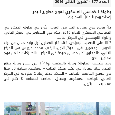
العدد 377 - تشرين الثاني 2016
بطولة الخماسي العسكري لفوج مغاوير البحر
إعداد: روجينا خليل الشختورة
حلّ فريق فوج مغاوير البحر في المركز الأول في بطولة الجيش في
الخماسي العسكري للعام 2016، تلاه فوج المغاوير في المركز الثاني،
واللواء اللوجستي في المركز الثالث.
?أمّا على الصعيد الإفرادي، فقد فاز المعاون أول وليد حسن من لواء
الحرس الجمهوري في المركز الأول، الرقيب محمد درويش في المركز
الثاني، والمعاون أول موسى صبحة في المركز الثالث (كلاهما من فوج
مغاوير البحر).
وقد تضمنت البطولة: رماية بالبندقية م16-أ1 في حقل رماية ضهر
البيدر، جولة مقاتل في ثكنة ميلاد النداف – عمشيت، سباحة 50 مترًا
في مسبح الجامعة اللبنانية – الحدث، قذف رمانات صلودية في المركز
العالي للرياضة العسكرية، وسباق الضاحية لمسافة 8 كلم في
عمشيت – البترون.